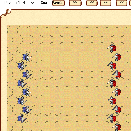
<<
>>
<<
>>
<<
Ход
Раунд