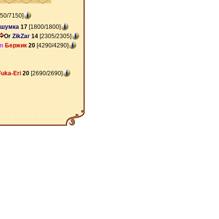
50/7150]
 шумка
17
[1800/1800]
Or
ZikZar
14
[2305/2305]
m
Бержик
20
[4290/4290]
Fuka-Eri
20
[2690/2690]