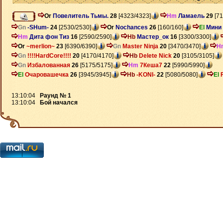
Or
Повелитель Тьмы.
28
[4323/4323]
Hm
Ламаель
29
[71
Gn
-SHum-
24
[2530/2530]
Or
Nochances
26
[160/160]
El
Мини
Hm
Дита фон Тиз
16
[2590/2590]
Hb
Мастер_ок
16
[3300/3300]
Or
~merlion~
23
[6390/6390]
Gn
Master Ninja
20
[3470/3470]
H
Gn
!!!!HardCore!!!!
20
[4170/4170]
Hb
Delete Nick
20
[3105/3105]
Gn
Избалованная
26
[5175/5175]
Hm
7Кеша7
22
[5990/5990]
El
Очаровашечка
26
[3945/3945]
Hb
-KONI-
22
[5080/5080]
El
13:10:04
Раунд № 1
13:10:04
Бой начался