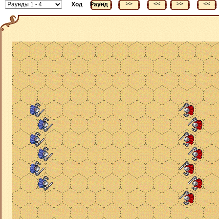
<<
>>
<<
>>
<<
Ход
Раунд