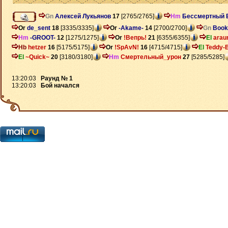
Gn
Алексей Лукьянов
17
[2765/2765]
Hm
Бессмертный 
Or
de_sent
18
[3335/3335]
Or
-Akame-
14
[2700/2700]
Gn
Book
Hm
-GROOT-
12
[1275/1275]
Or
!Вепрь!
21
[6355/6355]
El
arau
Hb
hetzer
16
[5175/5175]
Or
!SpAvN!
16
[4715/4715]
El
Teddy-
El
~Quick~
20
[3180/3180]
Hm
Смертельный_урон
27
[5285/5285]
13:20:03
Раунд № 1
13:20:03
Бой начался