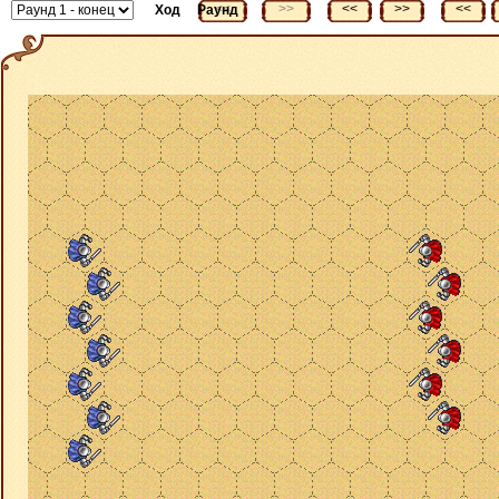
<<
>>
<<
>>
<<
Ход
Раунд