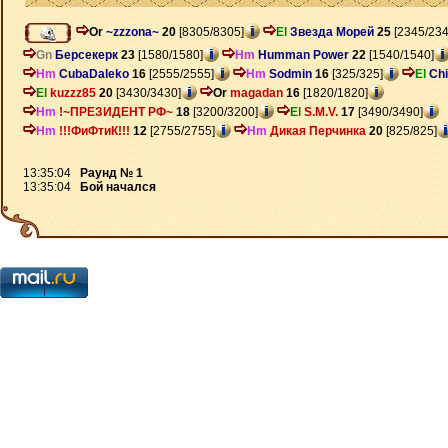
Or
~zzzona~
20
[8305/8305]
El
Звезда Морей
25
[2345/234
Gn
Берсекерк
23
[1580/1580]
Hm
Humman Power
22
[1540/1540]
Hm
CubaDaleko
16
[2555/2555]
Hm
Sodmin
16
[325/325]
El
Chi
El
kuzzz85
20
[3430/3430]
Or
magadan
16
[1820/1820]
Hm
!~ПРЕЗИДЕНТ РФ~
18
[3200/3200]
El
S.M.V.
17
[3490/3490]
Hm
!!!ФиФтиК!!!
12
[2755/2755]
Hm
Дикая Перчинка
20
[825/825]
13:35:04
Раунд № 1
13:35:04
Бой начался