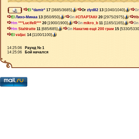
El
*damir*
17
[3685/3685]
Or
zlyd82
13
[1040/1040]
G
El
Лихо-Минаа
13
[950/950]
Gn
#СПАРТАК#
20
[2975/2975]
Hb
Hm
***LucifeR***
20
[1900/1900]
Gn
mikro_b
11
[1165/1165]
Gn
Hm
Stahlratte
11
[685/685]
Gn
Накатив ещё 200 грам
15
[5330/5330
El
valjac
14
[1100/1100]
14:25:06
Раунд № 1
14:25:06
Бой начался