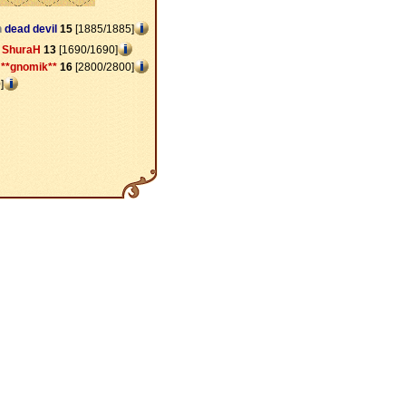
n
dead devil
15
[1885/1885]
ShuraH
13
[1690/1690]
**gnomik**
16
[2800/2800]
]