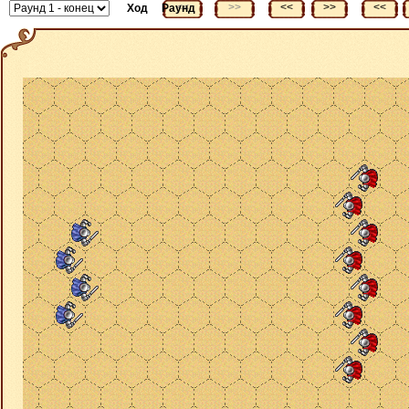
<<
>>
<<
>>
<<
Ход
Раунд