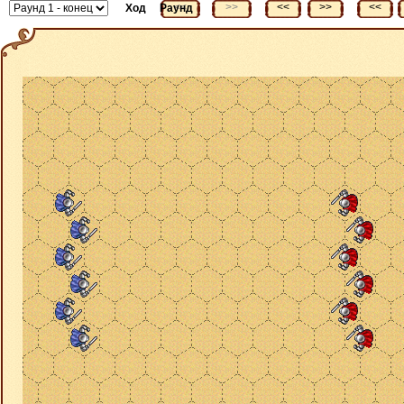
<<
>>
<<
>>
<<
Ход
Раунд