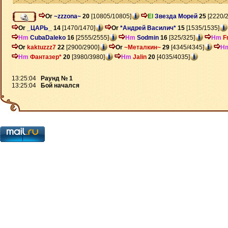
Or
~zzzona~
20
[10805/10805]
El
Звезда Морей
25
[2220/
Or
_ЦАРЬ_
14
[1470/1470]
Or
*Андрей Василич*
15
[1535/1535]
Hm
CubaDaleko
16
[2555/2555]
Hm
Sodmin
16
[325/325]
Hm
F
Or
kaktuzzz7
22
[2900/2900]
Or
~Металкин~
29
[4345/4345]
H
Hm
Фантазер*
20
[3980/3980]
Hm
Jalin
20
[4035/4035]
13:25:04
Раунд № 1
13:25:04
Бой начался