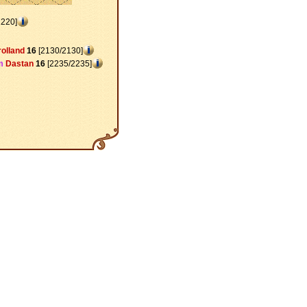
2220]
rolland
16
[2130/2130]
m
Dastan
16
[2235/2235]