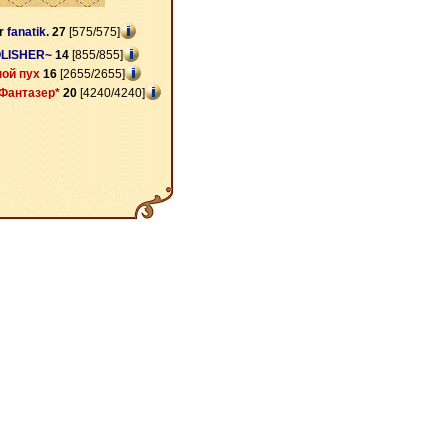
r
fanatik.
27
[575/575]
LISHER~
14
[855/855]
ой пух
16
[2655/2655]
Фантазер*
20
[4240/4240]