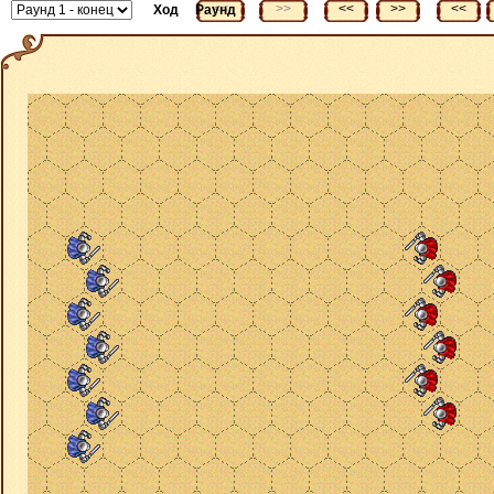
<<
>>
<<
>>
<<
Ход
Раунд