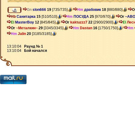
Gn
slon666
19
[735/735]
Hm
драбовик
18
[880/880]
O
Hb
Санитарка
15
[510/510]
Hm
ПОСУДА
25
[970/970]
Or
~ABO
El
MasterBoy
12
[845/845]
Or
kaktuzzz7
22
[2900/2900]
El
Лесн
Or
~Металкин~
29
[3345/3345]
Hm
Dastan
16
[1750/1750]
Hm
Hm
Jalin
20
[3185/3185]
13:10:04
Раунд № 1
13:10:04
Бой начался