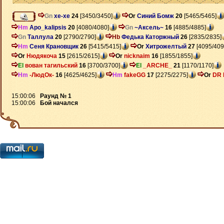
Gn
xe-xe
24
[3450/3450]
Or
Синий Бомж
20
[5465/5465]
Hm
Apo_kalipsis
20
[4080/4080]
Gn
~Аксель~
16
[4885/4885]
Gn
Таллула
20
[2790/2790]
Hb
Федька Каторжный
26
[2835/2835]
Hm
Сеня Крановщик
26
[5415/5415]
Or
Хитрожелтый
27
[4095/409
Or
Нюдякоча
15
[2615/2615]
Or
nicknaim
16
[1855/1855]
El
вован тагильский
16
[3700/3700]
El
_ARCHE_
21
[1170/1170]
Hm
-ЛюдОк-
16
[4625/4625]
Hm
fakeGG
17
[2275/2275]
Or
DR 
15:00:06
Раунд № 1
15:00:06
Бой начался