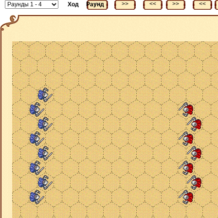
<<
>>
<<
>>
<<
Ход
Раунд