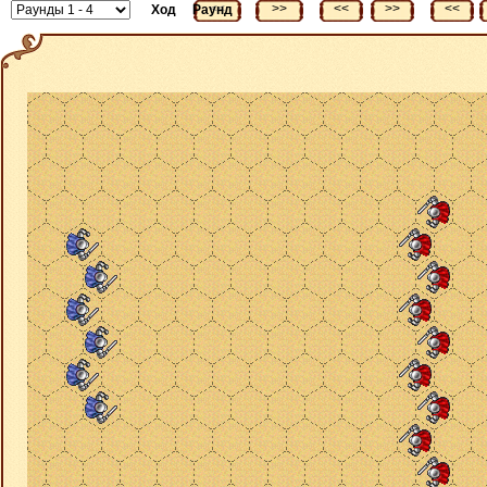
<<
>>
<<
>>
<<
Ход
Раунд