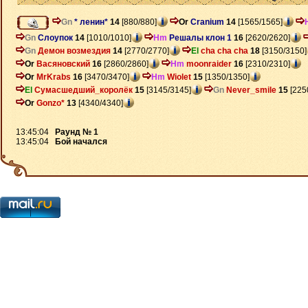
Gn
* ленин*
14
[880/880]
Or
Cranium
14
[1565/1565]
Gn
Слоупок
14
[1010/1010]
Hm
Решалы клон 1
16
[2620/2620]
Gn
Демон возмездия
14
[2770/2770]
El
cha cha cha
18
[3150/3150]
Or
Васяновский
16
[2860/2860]
Hm
moonraider
16
[2310/2310]
Or
MrKrabs
16
[3470/3470]
Hm
Wiolet
15
[1350/1350]
El
Сумасшедший_королёк
15
[3145/3145]
Gn
Never_smile
15
[225
Or
Gonzo*
13
[4340/4340]
13:45:04
Раунд № 1
13:45:04
Бой начался