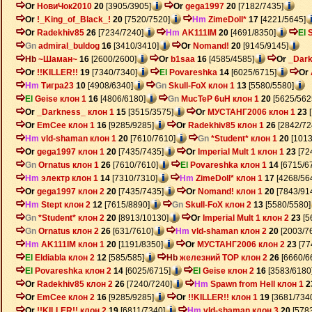
Or
НовиЧок2010
20
[3905/3905]
Or
gega1997
20
[7182/7435]
Or
!_King_of_Black_!
20
[7520/7520]
Hm
ZimeDoll*
17
[4221/5645]
Or
Radekhiv85
26
[7234/7240]
Hm
AK111IM
20
[4691/8350]
El
Gn
admiral_buldog
16
[3410/3410]
Or
Nomand!
20
[9145/9145]
Hb
~Шаман~
16
[2600/2600]
Or
b1saa
16
[4585/4585]
Or
_Dar
Or
!!KILLER!!
19
[7340/7340]
El
Povareshka
14
[6025/6715]
Or
Hm
Тигра23
10
[4908/6340]
Gn
Skull-FoX клон 1
13
[5580/5580]
El
Geise клон 1
16
[4806/6180]
Gn
MucTeP 6uH клон 1
20
[5625/562
Or
_Darkness_ клон 1
15
[3515/3575]
Or
МУСТАНГ2006 клон 1
23
[
Or
EmCee клон 1
16
[9285/9285]
Or
Radekhiv85 клон 1
26
[2842/72
Hm
vld-shaman клон 1
20
[7610/7610]
Gn
*Student* клон 1
20
[1013
Or
gega1997 клон 1
20
[7435/7435]
Or
Imperial Mult 1 клон 1
23
[72
Gn
Ornatus клон 1
26
[7610/7610]
El
Povareshka клон 1
14
[6715/6
Hm
электр клон 1
14
[7310/7310]
Hm
ZimeDoll* клон 1
17
[4268/56
Or
gega1997 клон 2
20
[7435/7435]
Or
Nomand! клон 1
20
[7843/91
Hm
Stept клон 2
12
[7615/8890]
Gn
Skull-FoX клон 2
13
[5580/5580]
Gn
*Student* клон 2
20
[8913/10130]
Or
Imperial Mult 1 клон 2
23
[5
Gn
Ornatus клон 2
26
[631/7610]
Hm
vld-shaman клон 2
20
[2003/7
Hm
AK111IM клон 1
20
[1191/8350]
Or
МУСТАНГ2006 клон 2
23
[77
El
Eldiabla клон 2
12
[585/585]
Hb
железний ТОР клон 2
26
[6660/6
El
Povareshka клон 2
14
[6025/6715]
El
Geise клон 2
16
[3583/6180
Or
Radekhiv85 клон 2
26
[7240/7240]
Hm
Spawn from Hell клон 1
2
Or
EmCee клон 2
16
[9285/9285]
Or
!!KILLER!! клон 1
19
[3681/734
Or
!!KILLER!! клон 2
19
[6811/7340]
Hm
vld-shaman клон 3
20
[5783