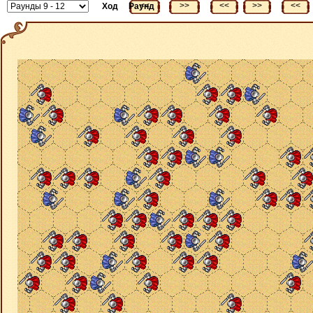
<<
>>
<<
>>
<<
Ход
Раунд