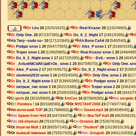
Dr
Lira
20
[1625/1625]
Dr
Real Kvazar
20
[1162/4660]
Dr
Only One.
26
[6723/7285]
Dr
Do_It_2_Night
17
[2481/5395]
D
Ab
Тигр ~sudo su~
10
[1712/1845]
Ab
Волк СкАй
10
[540/540]
Dr
Podgar клон 1
20
[5647/7955]
Dr
Alex_P клон 1
17
[3166/3335]
Dr
Troper клон 1
20
[1290/5965]
Dr
Real Kvazar клон 1
20
[449/4985
Dr
Do_It_2_Night клон 1
17
[4272/5395]
Dr
~EviL~ клон 1
20
[4045/
Dr
_АлЬпИйСкИй ЦвЕтОк_ клон 1
20
[6070/6070]
Dr
Only One. кло
Dr
Alex_P клон 2
17
[4074/5675]
Dr
Do_It_2_Night клон 2
17
[5395/
Dr
skeleton2010 клон 3
16
[2455/4505]
Dr
Only One. клон 2
26
[627
Dr
Do_It_2_Night клон 3
17
[5395/5395]
Dr
Podgar клон 2
20
[6710/
Dr
хитрыи_лис клон 3
19
[3022/3380]
Dr
Troper клон 2
20
[3362/45
Dr
хитрыи_лис клон 4
19
[2559/3265]
Dr
Podgar клон 3
20
[3642/7
El
gorin
22
[3010/5800]
Or
EmCee
16
[8706/9285]
Hm
sergwin
El
! Pandora !
14
[6010/6590]
Or
МУСТАНГ2006
23
[7740/7740]
Hb
железний ТОР
26
[3179/6660]
Gn
Sound.mp3
16
[8545/8545]
Hm
Spawn from Hell
23
[4470/4470]
Gn
MucTeP 6uH
20
[4635/5625]
Hm
vld-shaman
20
[7610/7610]
Gn
Ornatus
26
[7526/7610]
Or
Imperial Mult 1
23
[6835/7245]
Gn
*Student*
20
[10130/10130]
Or
пьяный пивоман
16
[7935/7935]
Hm
-Злодей-
20
[4841/10030]