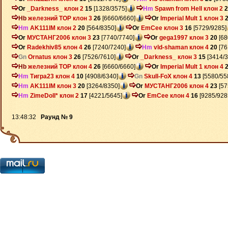
Or
_Darkness_ клон 2
15
[1328/3575]
Hm
Spawn from Hell клон 2
2
Hb
железний ТОР клон 3
26
[6660/6660]
Or
Imperial Mult 1 клон 3
Hm
AK111IM клон 2
20
[564/8350]
Or
EmCee клон 3
16
[5729/9285]
Or
МУСТАНГ2006 клон 3
23
[7740/7740]
Or
gega1997 клон 3
20
[68
Or
Radekhiv85 клон 4
26
[7240/7240]
Hm
vld-shaman клон 4
20
[76
Gn
Ornatus клон 3
26
[7526/7610]
Or
_Darkness_ клон 3
15
[3414/3
Hb
железний ТОР клон 4
26
[6660/6660]
Or
Imperial Mult 1 клон 4
Hm
Тигра23 клон 4
10
[4908/6340]
Gn
Skull-FoX клон 4
13
[5580/55
Hm
AK111IM клон 3
20
[3264/8350]
Or
МУСТАНГ2006 клон 4
23
[57
Hm
ZimeDoll* клон 2
17
[4221/5645]
Or
EmCee клон 4
16
[9285/928
13:48:32
Раунд № 9