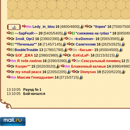
Hm
Ledy_in_blou
16
[4800/4800]
Or
*Хорек*
16
[7500/7500
El
~~SapFeaR~~
20
[5405/5405]
El
*снежинка на губах *
18
[6950/6
Or
Злой_Орг2
16
[2390/2390]
Gn
~IceDemon~
16
[3565/3565]
El
**Печенька**
16
[7145/7145]
Or
Санктехник
16
[2625/2625]
El
BoubleTrouble
13
[1790/1790]
Gn
~Касым~
15
[4500/4500]
Or
БОГ_ДЖА
12
[2980/2980]
Or
-EsKuLaP-
16
[3215/3215]
Hm
Я тебя люблю
16
[3390/3390]
Gn
Сексуальный ленивец
12
[5
Or
Kasper**
15
[3020/3020]
Hm
Блаженный калмык
14
[4990/4990
Or
my small peace
16
[2205/2205]
Or
Dionysus
19
[5220/5220]
Hm
Максим Геннадьевич
14
[3715/3715]
13:10:05
Раунд № 1
13:10:05
Бой начался