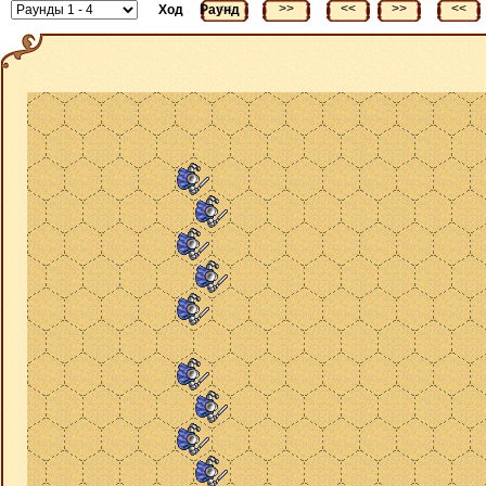
<<
>>
<<
>>
<<
Ход
Раунд