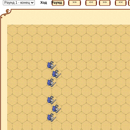
<<
>>
<<
>>
<<
Ход
Раунд