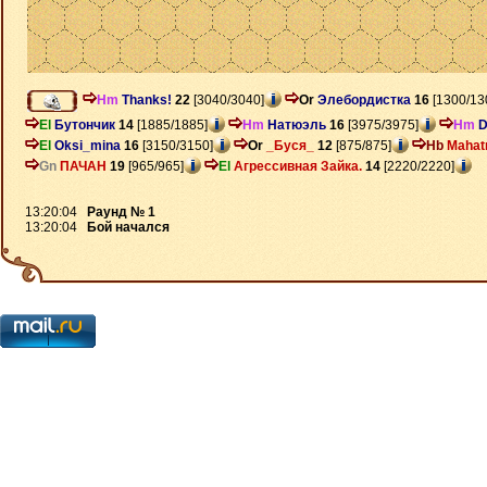
Hm
Thanks!
22
[3040/3040]
Or
Элебордистка
16
[1300/13
El
Бутончик
14
[1885/1885]
Hm
Натюэль
16
[3975/3975]
Hm
D
El
Oksi_mina
16
[3150/3150]
Or
_Буся_
12
[875/875]
Hb
Maha
Gn
ПАЧАН
19
[965/965]
El
Агрессивная Зайка.
14
[2220/2220]
13:20:04
Раунд № 1
13:20:04
Бой начался