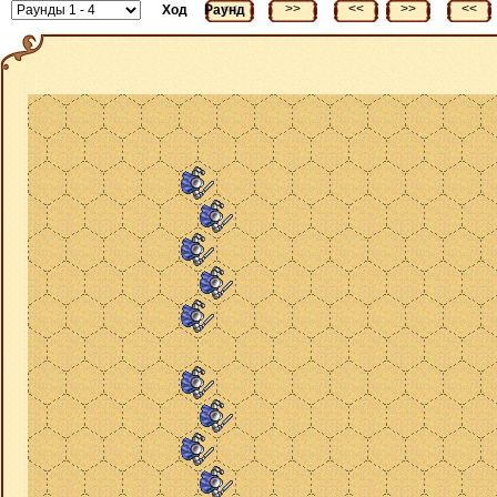
<<
>>
<<
>>
<<
Ход
Раунд