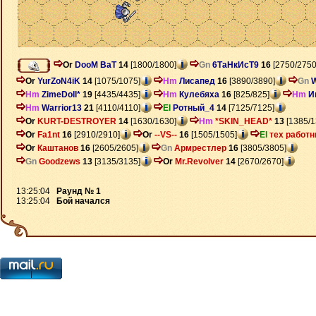
Or
DooM BaT
14
[1800/1800]
Gn
6ТаНкИсТ9
16
[2750/2750
Or
YurZoN4iK
14
[1075/1075]
Hm
Лисапед
16
[3890/3890]
Gn
Hm
ZimeDoll*
19
[4435/4435]
Hm
Кулебяха
16
[825/825]
Hm
И
Hm
Warrior13
21
[4110/4110]
El
Ротный_4
14
[7125/7125]
Or
KURT-DESTROYER
14
[1630/1630]
Hm
*SKIN_HEAD*
13
[1385/1
Or
Fa1nt
16
[2910/2910]
Or
--VS--
16
[1505/1505]
El
тех работн
Or
Каштанов
16
[2605/2605]
Gn
Армрестлер
16
[3805/3805]
Gn
Goodzews
13
[3135/3135]
Or
Mr.Revolver
14
[2670/2670]
13:25:04
Раунд № 1
13:25:04
Бой начался