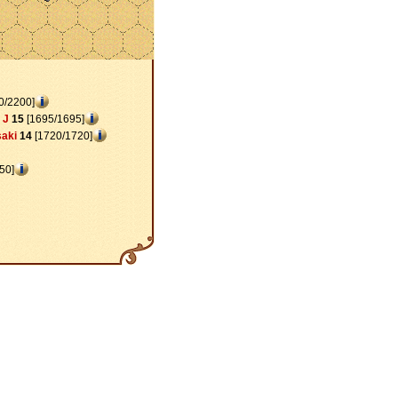
0/2200]
 J
15
[1695/1695]
aki
14
[1720/1720]
50]