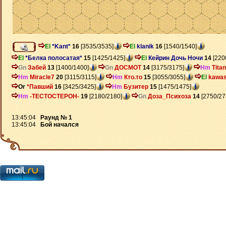
El
*Kant*
16
[3535/3535]
El
klanik
16
[1540/1540]
El
*Белка полосатая*
15
[1425/1425]
El
Кейрин Дочь Ночи
14
[220
Gn
Забей
13
[1400/1400]
Gn
ДОСМОТ
14
[3175/3175]
Hm
Titan
Hm
Miracle7
20
[3115/3115]
Hm
Кто.то
15
[3055/3055]
El
kawas
Or
*Павший
16
[3425/3425]
Hm
Бузитер
15
[1475/1475]
Hm
-ТЕСТОСТЕРОН-
19
[2180/2180]
Gn
Доза_Психоза
14
[2750/27
13:45:04
Раунд № 1
13:45:04
Бой начался