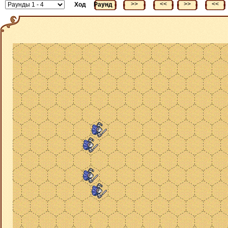
<<
>>
<<
>>
<<
Ход
Раунд