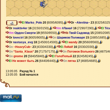
El
Marko_Polo
20
[6095/6095]
Or
~Alevtina~
23
[6325/6325
Or
reaktiv4er
16
[3150/3150]
Hm
#Лана#
16
[7290/7290]
El
Тёз
Hm
Орден Смерти
19
[9550/9550]
Hb
Твой Садовод
15
[2085/2085
Or
lovectrl
16
[9005/9005]
Gn
Шариков Поликарп
15
[1685/1685]
Or
nastasya_evg
18
[14500/14500]
El
wandy
20
[9560/9560]
Gn
~HeavyCub~
23
[4330/4330]
El
ЛоКкИ
16
[2030/2030]
Gn
*Santa_Klaus*
20
[7175/7175]
Gn
Потомок Вольного
26
[4875/4
Gn
gnome
20
[5840/5840]
El
ГолоПопый
22
[8245/8245]
El
Не может быть
26
[6440/6440]
Gn
пятка
17
[4685/4685]
13:05:05
Раунд № 1
13:05:05
Бой начался