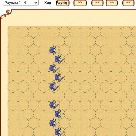
<<
>>
<<
>>
<<
Ход
Раунд