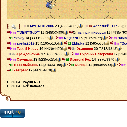
Or
МУСТАНГ2006
23
[4865/4865]
Hb
железний ТОР
26
[56
Hm
**DEN**GoD**
16
[3480/3480]
Or
пьяный пивоман
16
[7935/793
El
Savoy
14
[3390/3390]
Hm
Ragazzo
15
[5075/5075]
Hm
ЛиМо
Hm
apeha2019
15
[5105/5105]
El
Eldiabla
12
[585/585]
Hm
*Go
Hm
Type 5 Heavy
16
[4420/4420]
Gn
Урановец
20
[9813/9813]
Gn
-Гражданочка-
17
[4350/4350]
Hm
Охраник Пятёрочки
17
[5940
Hm
Скучный.
13
[5235/5235]
El
Diamond Fox
14
[3370/3370]
El
ВесёлыйКонь
14
[3190/3190]
El
Duribas
14
[5590/5590]
Hm
El
-serpent
12
[4470/4470]
13:30:04
Раунд № 1
13:30:04
Бой начался