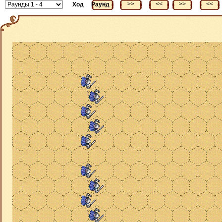
<<
>>
<<
>>
<<
Ход
Раунд