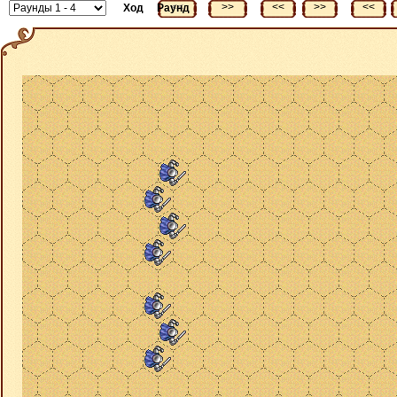
<<
>>
<<
>>
<<
Ход
Раунд