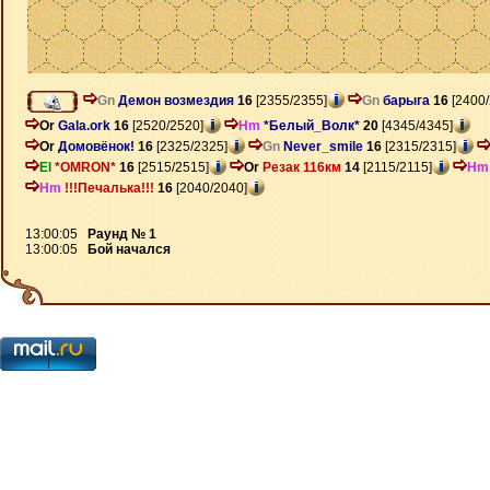
Gn
Демон возмездия
16
[2355/2355]
Gn
барыга
16
[2400/
Or
Gala.ork
16
[2520/2520]
Hm
*Белый_Волк*
20
[4345/4345]
Or
Домовёнок!
16
[2325/2325]
Gn
Never_smile
16
[2315/2315]
El
*OMRON*
16
[2515/2515]
Or
Резак 116км
14
[2115/2115]
Hm
Hm
!!!Печалька!!!
16
[2040/2040]
13:00:05
Раунд № 1
13:00:05
Бой начался