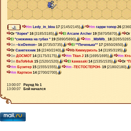
Hm
Ledy_in_blou
17
[2145/2145]
Hm
гарри топор
26
[2360
Or
*Хорек*
16
[3185/3185]
El
Arcane Archer
19
[5870/5870]
Or
El
*снежинка на губах *
19
[5890/5890]
Hm
_MblWb_
18
[3265/3265
Gn
~IceDemon~
16
[3735/3735]
El
**Печенька**
17
[2650/2650]
Or
Санктехник
16
[2240/2240]
Hb
Киммуриэль
14
[3195/3195]
Gn
ДОСМОТ
14
[3175/3175]
Hm
Titan J
15
[1695/1695]
Hm
Кто
Gn
BaToN4uk
15
[1520/1520]
El
kawasaki
14
[1535/1535]
Or
*П
Hm
Бузитер
15
[1555/1555]
Hm
-ТЕСТОСТЕРОН-
19
[2180/2180]
Hm
Картмэн
14
[2700/2700]
13:00:07
Раунд № 1
13:00:07
Бой начался