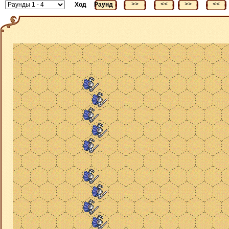
<<
>>
<<
>>
<<
Ход
Раунд