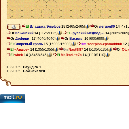
El
Владыка Эльфов
15
[2465/2465]
Or
легион86
14
[4715
Or
ильинский
14
[1125/1125]
El
~русский медведь~
14
[2065/2065]
Or
Дефицит
17
[4040/4040]
Or
Василь!
10
[600/600]
El
Свирепый кроль
15
[15903/15903]
Hm
scorpion-xpamobhuk
12
[
El
~Андре~
14
[1355/1355]
Gn
Nast9I87
14
[5135/5135]
Or
Офи
El
witek
14
[4645/4645]
El
MaRseL*eZa
14
[1110/1110]
13:20:05
Раунд № 1
13:20:05
Бой начался