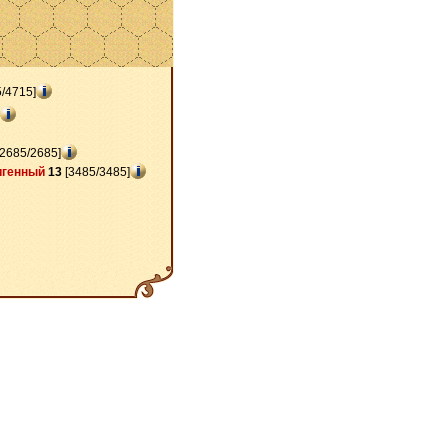
/4715]
2685/2685]
генный
13
[3485/3485]