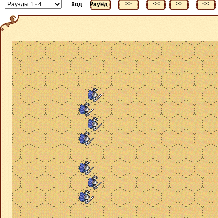
<<
>>
<<
>>
<<
Ход
Раунд