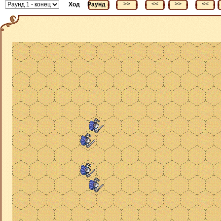
<<
>>
<<
>>
<<
Ход
Раунд