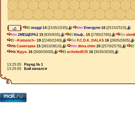
El
maggi
14
[1535/1535]
Hm
Energynn
16
[2515/2515]
Hm
2МЕЩЕРА2
15
[935/935]
El
Ульф..
15
[2785/2785]
Gn
slon
El
~Komanch~
19
[2240/2240]
Gn
F.C.D.K. DALAS
16
[2605/2605]
Hb
Санитарка
15
[3810/3810]
Hm
dima.shim
20
[2570/2570]
El
Hb
Ждун.
16
[3000/3000]
El
activited535
16
[3030/3030]
13:25:05
Раунд № 1
13:25:05
Бой начался