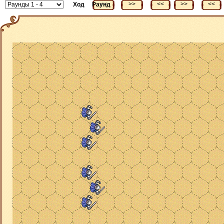
<<
>>
<<
>>
<<
Ход
Раунд