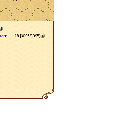
soro~~~
18
[3095/3095]