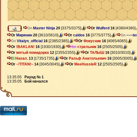
Gn
Master Ninja
20
[3375/3375]
Or
Wulferd
16
[4380/4380]
Or
Мирянин
20
[3610/3610]
Or
caldos
16
[3775/3775]
Gn
~~~te
Gn
Vitalyn_official
16
[2385/2385]
Or
Фокусник
16
[4065/4065]
Or
!BAKLAN!
16
[1930/1930]
Hm
стрельник
16
[2505/2505]
Or
мятый помидорка
12
[2355/2355]
Or
ТАЛЫШ
16
[3010/3010]
El
Нахал.
13
[1735/1735]
Or
Ральф Анатольевич
16
[3005/3005]
Or
~!TITAN!~
14
[3045/3045]
Or
MeeHussleR
12
[2505/2505]
13:35:05
Раунд № 1
13:35:05
Бой начался