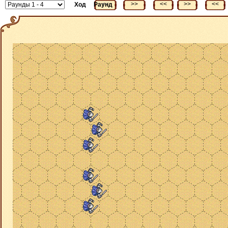
<<
>>
<<
>>
<<
Ход
Раунд