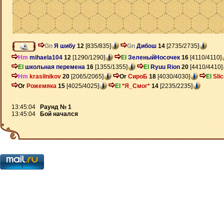
Gn
Я шибу
12
[835/835]
Gn
Дибош
14
[2735/2735]
Hm
mihaela104
12
[1290/1290]
El
ЗеленыйНосочек
16
[4110/4110]
El
школьная перемена
16
[1355/1355]
El
Ryuu Rion
20
[4410/4410]
Hm
krasilnikov
20
[2065/2065]
Or
СироБ
18
[4030/4030]
El
Sli
Or
Рожемяка
15
[4025/4025]
El
*Я_Смог*
14
[2235/2235]
13:45:04
Раунд № 1
13:45:04
Бой начался