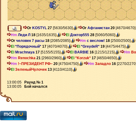
Or
KOSTYL
27
[5630/5630]
Or
Афганистан
20
[4670/4670]
Hm
Леди Л
18
[1635/1635]
El
Доктор555
28
[5060/5060]
Or
человек 7 расы
18
[2085/2085]
Hm
с веслом!
18
[2500/2500]
El
*Порядочный*
17
[4070/4070]
El
*GreydeR*
19
[4475/4475]
El
Mrachnaya
17
[5155/5155]
El
BARBIE
16
[1215/1215]
Hm
Bo
Hm
Renochka
21
[2960/2960]
El
*Korzuk*
17
[4650/4650]
Hm
!~ПРЕЗИДЕНТ РФ~
20
[4750/4750]
Hm
Западло
16
[2270/2270
El
ЗеленыйЧулочек
13
[4110/4110]
13:00:05
Раунд № 1
13:00:05
Бой начался