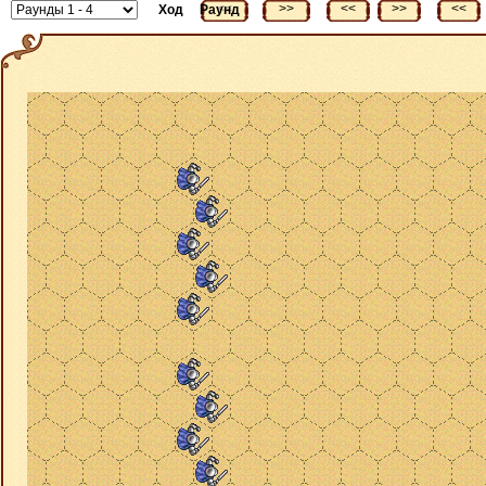
<<
>>
<<
>>
<<
Ход
Раунд