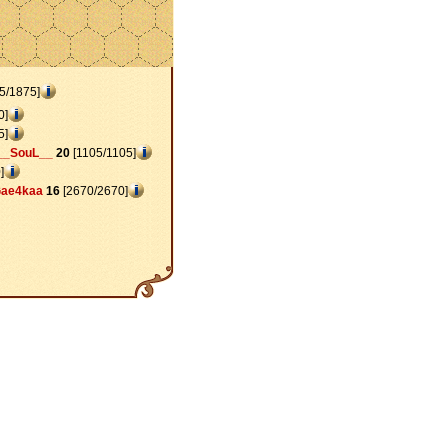
5/1875]
0]
5]
__SouL__
20
[1105/1105]
]
ae4kaa
16
[2670/2670]