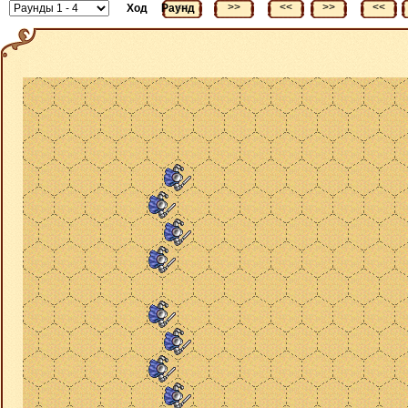
<<
>>
<<
>>
<<
Ход
Раунд