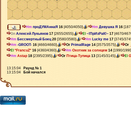
Hm
проДУМАннаЯ
16
[4050/4050]
Hm
Девушка Я
16
[187
Gn
Алексей Лукьянов
17
[2655/2655]
El
~!ПрИзРаК!~
17
[4670/467
Hm
Бессмертный Боец
20
[3580/3580]
Hm
Lucky me
17
[3745/374
Hm
-GROOT-
16
[4660/4660]
Or
PrimalRage
14
[3575/3575]
Or
El
*FrancuZ*
16
[4360/4360]
Hm
Охотник за солнцем
14
[1990/1990
Hm
Astap
18
[2395/2395]
Or
Птица-Тупица
13
[3145/3145]
El
G
13:15:04
Раунд № 1
13:15:04
Бой начался