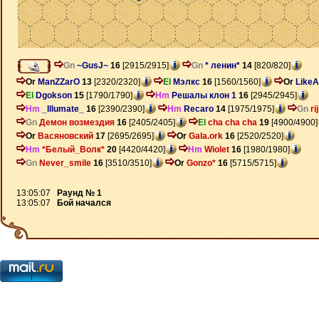
Gn
~GusJ~
16
[2915/2915]
Gn
* ленин*
14
[820/820]
Or
ManZZarO
13
[2320/2320]
El
Мэлкс
16
[1560/1560]
Or
Like
El
Dgokson
15
[1790/1790]
Hm
Решалы клон 1
16
[2945/2945]
Hm
_Illumate_
16
[2390/2390]
Hm
Recaro
14
[1975/1975]
Gn
ri
Gn
Демон возмездия
16
[2405/2405]
El
cha cha cha
19
[4900/4900]
Or
Васяновский
17
[2695/2695]
Or
Gala.ork
16
[2520/2520]
Hm
*Белый_Волк*
20
[4420/4420]
Hm
Wiolet
16
[1980/1980]
Gn
Never_smile
16
[3510/3510]
Or
Gonzo*
16
[5715/5715]
13:05:07
Раунд № 1
13:05:07
Бой начался