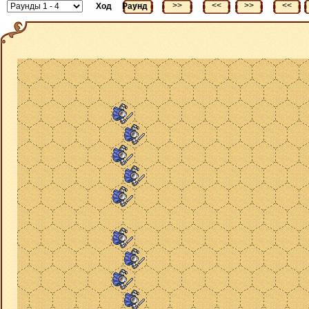
<<
>>
<<
>>
<<
Ход
Раунд