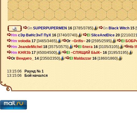
Gn
SUPERPUPERMEN
16
[3785/3785]
Gn
Black Witch
15
[
Hm
сЭр ВиНсЭнТ ПуХ
16
[3740/3740]
El
SliceAndDice
20
[2210/221
Hm
volodia
17
[3465/3465]
Or
~Grifis~
20
[2595/2595]
El
БОБР
Hm
JeandeMichel
18
[3575/3575]
El
0лега
16
[3105/3105]
Hb
!
Hm
KHR3b
17
[4500/4500]
El
~СПЯЩИЙ БЫК~
16
[3195/3195]
Or
Вендиго_
14
[2350/2350]
El
Maldazzar
16
[1860/1860]
13:15:06
Раунд № 1
13:15:06
Бой начался