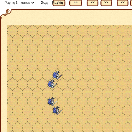
<<
>>
<<
>>
<<
Ход
Раунд