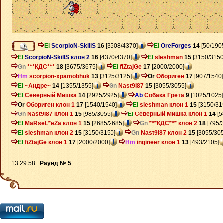
El
ScorpioN-SkillS
16
[3508/4370]
El
OreForges
14
[50/190
El
ScorpioN-SkillS клон 2
16
[4370/4370]
El
sleshman
15
[3150/3150
Gn
***КДС***
18
[3675/3675]
El
fiZtajGe
17
[2000/2000]
Hm
scorpion-xpamobhuk
13
[3125/3125]
Or
Обориген
17
[907/1540]
El
~Андре~
14
[1355/1355]
Gn
Nast9I87
15
[3055/3055]
El
Северный Мишка
14
[2925/2925]
Ab
Собака Грета
9
[1025/1025]
Or
Обориген клон 1
17
[1540/1540]
El
sleshman клон 1
15
[3150/31
Gn
Nast9I87 клон 1
15
[985/3055]
El
Северный Мишка клон 1
14
[5
El
MaRseL*eZa клон 1
15
[2685/2685]
Gn
***КДС*** клон 2
18
[795/
El
sleshman клон 2
15
[3150/3150]
Gn
Nast9I87 клон 2
15
[3055/305
El
fiZtajGe клон 1
17
[2000/2000]
Hm
ingineer клон 1
13
[493/2105]
13:29:58
Раунд № 5