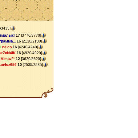
/3435]
лмалык!
17
[3770/3770]
грамма...
16
[2130/2130]
l
nalco
16
[4240/4240]
urZoN4iK
16
[4920/4920]
*Almaz**
12
[3620/3620]
an4ez656
10
[2535/2535]