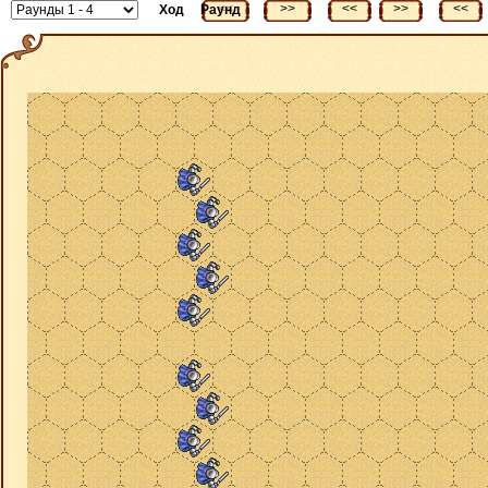
<<
>>
<<
>>
<<
Ход
Раунд