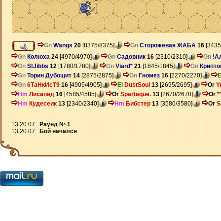
Gn
Wangs
20
[8375/8375]
Gn
Сторожевая ЖАБА
16
[3435
Gn
Колюха
24
[4970/4970]
Gn
Садовник
16
[2310/2310]
Gn
!А
Gn
StJibbs
12
[1780/1780]
Gn
Viard*
21
[1845/1845]
Gn
Крипто
Gn
Торин Дубощит
14
[2875/2875]
Gn
Гномез
16
[2270/2270]
E
Gn
6ТаНкИсТ9
16
[4905/4905]
El
DustSoul
13
[2695/2695]
Or
Y
Hm
Лисапед
16
[4585/4585]
Or
Spartaque.
13
[2670/2670]
Or
*
Hm
Кудесеик
13
[2340/2340]
Hm
Бибстер
13
[3580/3580]
Or
S
13:20:07
Раунд № 1
13:20:07
Бой начался