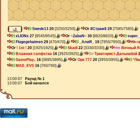
El
Swede13
20
[3250/3250]
Or
8Страж8
29
[7585/7585]
El
xLIONx
27
[9545/9545]
Or
~ZabaN~
30
[8820/8820]
El
super_
El
Flugegehaimen
29
[470/470]
El
_АлиЯ_
19
[7850/7850]
Hb
r
Or
! 1st !
20
[1925/1925]
El
Skadi
22
[3330/3330]
Hm
Вечный Я
El
Влажная салфетка
16
[3925/3925]
Gn
Тракторист-Дальнабой
El
GamePlay..
16
[3895/3895]
Or
Орк 777
20
[3955/3955]
El
*Ли
El
MAD_EVS
16
[760/760]
13:00:07
Раунд № 1
13:00:07
Бой начался