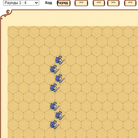
<<
>>
<<
>>
<<
Ход
Раунд