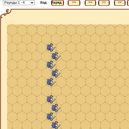
<<
>>
<<
>>
<<
Ход
Раунд