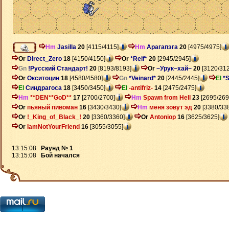
Hm
Jasilla
20
[4115/4115]
Hm
Арагапэга
20
[4975/4975]
Or
Direct_Zero
18
[4150/4150]
Or
*Reif*
20
[2945/2945]
Gn
!Русский Стандарт!
20
[8193/8193]
Or
~Урук~хай~
20
[3120/312
Or
Окситоцин
18
[4580/4580]
Gn
*Veinard*
20
[2445/2445]
El
*S
El
Синдрагоса
18
[3450/3450]
El
-antifriz-
14
[2475/2475]
Hm
**DEN**GoD**
17
[2700/2700]
Hm
Spawn from Hell
23
[2695/269
Or
пьяный пивоман
16
[3430/3430]
Hm
меня зовут эд
20
[3380/33
Or
!_King_of_Black_!
20
[3360/3360]
Or
Antoniop
16
[3625/3625]
Or
IamNotYourFriend
16
[3055/3055]
13:15:08
Раунд № 1
13:15:08
Бой начался