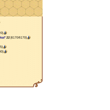
0]
kai*
22
[6170/6170]
5]
80]