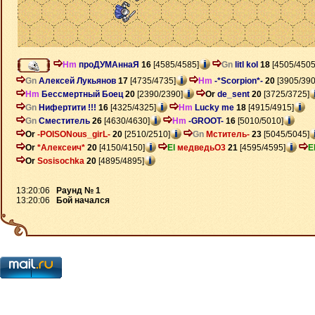
Hm
проДУМАннаЯ
16
[4585/4585]
Gn
litl kol
18
[4505/4505
Gn
Алексей Лукьянов
17
[4735/4735]
Hm
-*Scorpion*-
20
[3905/390
Hm
Бессмертный Боец
20
[2390/2390]
Or
de_sent
20
[3725/3725]
Gn
Нифертити !!!
16
[4325/4325]
Hm
Lucky me
18
[4915/4915]
Gn
Сместитель
26
[4630/4630]
Hm
-GROOT-
16
[5010/5010]
Or
-POISONous_girL-
20
[2510/2510]
Gn
Мститель-
23
[5045/5045]
Or
*Алексеич*
20
[4150/4150]
El
медведьО3
21
[4595/4595]
E
Or
Sosisochka
20
[4895/4895]
13:20:06
Раунд № 1
13:20:06
Бой начался