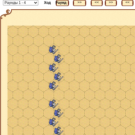
<<
>>
<<
>>
<<
Ход
Раунд