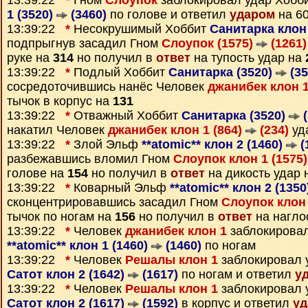
13:39:22
*
Гном
Слоупок
заблокировал удар Хобб
1 (3520)
(3460)
по голове и ответил
ударом
на 6
13:39:22
*
Несокрушимый Хоббит
Санитарка клон 
подпрыгнув засадил Гном
Слоупок (1575)
(1261)
руке на
314
но получил в
ответ
на тупость удар на
13:39:22
*
Подлый Хоббит
Санитарка (3520)
(35
сосредоточившись нанёс Человек
джанибек клон 1
тычок в корпус на
131
13:39:22
*
Отважный Хоббит
Санитарка (3520)
(
накатил Человек
джанибек клон 1 (864)
(234)
уд
13:39:22
*
Злой Эльф
**atomic** клон 2 (1460)
(
разбежавшись вломил Гном
Слоупок клон 1 (1575
голове на
154
но получил в
ответ
на дикость удар
13:39:22
*
Коварный Эльф
**atomic** клон 2 (135
сконцентрировавшись засадил Гном
Слоупок клон 
тычок по ногам на
156
но получил в
ответ
на нагло
13:39:22
*
Человек
джанибек клон 1
заблокирова
**atomic** клон 1 (1460)
(1460)
по ногам
13:39:22
*
Человек
Решалы клон 1
заблокировал 
Сатот клон 2 (1642)
(1617)
по ногам и ответил
у
13:39:22
*
Человек
Решалы клон 1
заблокировал 
Сатот клон 2 (1617)
(1592)
в корпус и ответил
уд