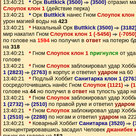
13:40:21
*
Орк
Buttkick (3500)
(3500)
отразил ма
Слоупок клон 1
(действие перка)
13:40:21
*
Орк
Buttkick
нанес Гном
Слоупок клон 
урон магией воды на
423
13:40:21
*
Нахальный Орк
Buttkick (3500)
(3182
мир накатил Гном
Слоупок клон 1 (-5456)
(-7050
по голове на
1594
но получил в
ответ
на потерю бд
на
318
13:40:21
*
Гном
Слоупок клон 1
пригнулся
от уд
голове
13:40:21
*
Гном
Слоупок
заблокировал удар Хобб
1 (2823)
(2763)
в корпус и ответил
ударом
на 60
13:40:21
*
Подлый Хоббит
Санитарка клон 1 (276
сосредоточившись нанёс Гном
Слоупок (1121)
(1
голове на
44
но получил в
ответ
на тупость удар н
13:40:21
*
Гном
Слоупок
заблокировал удар Хобб
1 (2732)
(2510)
по правой руке и ответил
ударом
13:40:21
*
Гном
Слоупок
заблокировал удар Хобб
1 (2510)
(2288)
по ногам и ответил
ударом
на 22
13:40:21
*
Коварный Хоббит
Санитарка (3520)
(
сконцентрировавшись засадил Человек
джанибек к