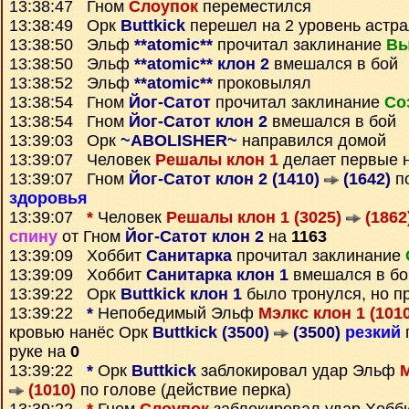
13:38:47 Гном
Слоупок
переместился
13:38:49 Орк
Buttkick
перешел на 2 уровень астр
13:38:50 Эльф
**atomic**
прочитал заклинание
Вы
13:38:50 Эльф
**atomic** клон 2
вмешался в бой
13:38:52 Эльф
**atomic**
проковылял
13:38:54 Гном
Йог-Сатот
прочитал заклинание
Со
13:38:54 Гном
Йог-Сатот клон 2
вмешался в бой
13:39:03 Орк
~ABOLISHER~
направился домой
13:39:07 Человек
Решалы клон 1
делает первые 
13:39:07 Гном
Йог-Сатот клон 2 (1410)
(1642)
по
здоровья
13:39:07
*
Человек
Решалы клон 1 (3025)
(1862
спину
от Гном
Йог-Сатот клон 2
на
1163
13:39:09 Хоббит
Санитарка
прочитал заклинание
13:39:09 Хоббит
Санитарка клон 1
вмешался в бо
13:39:22 Орк
Buttkick клон 1
было тронулся, но п
13:39:22
*
Непобедимый Эльф
Мэлкс клон 1 (101
кровью нанёс Орк
Buttkick (3500)
(3500)
резкий
руке на
0
13:39:22
*
Орк
Buttkick
заблокировал удар Эльф
М
(1010)
по голове (действие перка)