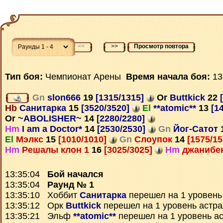
<<
>>
Просмотр повтора
Тип боя:
Чемпионат Арены
Время начала боя:
13
Gn
slon666
19
[1315/1315]
Or
Buttkick
22
[
Hb
Санитарка
15
[3520/3520]
El
**atomic**
13
[1
Or
~ABOLISHER~
14
[2280/2280]
Hm
I am a Doctor*
14
[2530/2530]
Gn
Йог-Сатот
El
Мэлкс
15
[1010/1010]
Gn
Слоупок
14
[1575/1
Hm
Решалы клон 1
16
[3025/3025]
Hm
джанибе
13:35:04
Бой начался
13:35:04
Раунд № 1
13:35:10 Хоббит
Санитарка
перешел на 1 уровень
13:35:12 Орк
Buttkick
перешел на 1 уровень астр
13:35:21 Эльф
**atomic**
перешел на 1 уровень а