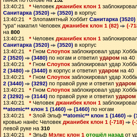
пинок по голове на
152
13:40:21
*
Человек
джанибек клон 1
заблокировал
Санитарка (3520)
(3520)
в корпус
13:40:21
*
Злопамятный Хоббит
Санитарка (3520)
"ура" накатил Человек
джанибек клон 1 (82)
(-71
на
800
13:40:21
*
Человек
джанибек клон 1
заблокировал
Санитарка (3520)
(3520)
в корпус
13:40:21
*
Гном
Слоупок
заблокировал удар Хобб
2 (3520)
(3480)
по ногам и ответил
ударом
на 40
13:40:21
*
Гном
Слоупок
заблокировал удар Хобб
2 (3480)
(3440)
в корпус и ответил
ударом
на 40
13:40:21
*
Гном
Слоупок
заблокировал удар Хобб
2 (3440)
(3292)
по правой руке и ответил
ударом
13:40:21
*
Гном
Слоупок
заблокировал удар Хобб
2 (3292)
(3144)
по правой руке и ответил
ударом
13:40:21
*
Человек
джанибек клон 1
заблокирова
**atomic** клон 1 (1460)
(1460)
по ногам
13:40:21
*
Злой Эльф
**atomic** клон 1 (1460)
(
кровью нанёс Человек
джанибек клон 1 (-718)
(-
левой руке на
310
13:40:21
*
Эльф
Мэлкс клон 1
отошёл назад
от у