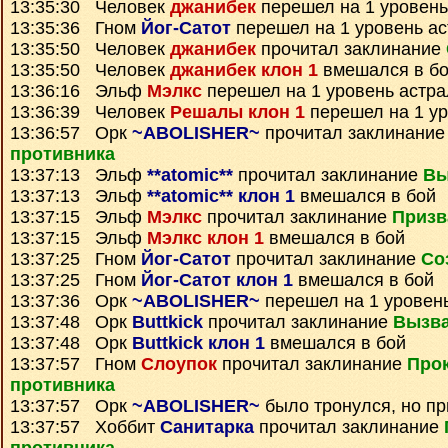
13:35:30 Человек
джанибек
перешел на 1 уровень
13:35:36 Гном
Йог-Сатот
перешел на 1 уровень а
13:35:50 Человек
джанибек
прочитал заклинание
13:35:50 Человек
джанибек клон 1
вмешался в б
13:36:16 Эльф
Мэлкс
перешел на 1 уровень астр
13:36:39 Человек
Решалы клон 1
перешел на 1 ур
13:36:57 Орк
~ABOLISHER~
прочитал заклинани
противника
13:37:13 Эльф
**atomic**
прочитал заклинание
Вы
13:37:13 Эльф
**atomic** клон 1
вмешался в бой
13:37:15 Эльф
Мэлкс
прочитал заклинание
Призв
13:37:15 Эльф
Мэлкс клон 1
вмешался в бой
13:37:25 Гном
Йог-Сатот
прочитал заклинание
Со
13:37:25 Гном
Йог-Сатот клон 1
вмешался в бой
13:37:36 Орк
~ABOLISHER~
перешел на 1 уровен
13:37:48 Орк
Buttkick
прочитал заклинание
Вызва
13:37:48 Орк
Buttkick клон 1
вмешался в бой
13:37:57 Гном
Слоупок
прочитал заклинание
Про
противника
13:37:57 Орк
~ABOLISHER~
было тронулся, но п
13:37:57 Хоббит
Санитарка
прочитал заклинание