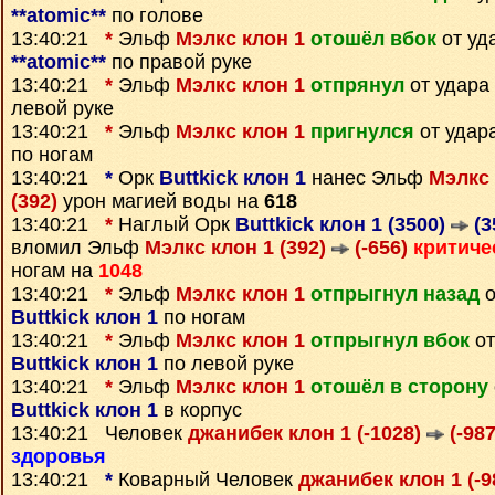
**atomic**
по голове
13:40:21
*
Эльф
Мэлкс клон 1
отошёл вбок
от уд
**atomic**
по правой руке
13:40:21
*
Эльф
Мэлкс клон 1
отпрянул
от удар
левой руке
13:40:21
*
Эльф
Мэлкс клон 1
пригнулся
от удар
по ногам
13:40:21
*
Орк
Buttkick клон 1
нанес Эльф
Мэлкс 
(392)
урон магией воды на
618
13:40:21
*
Наглый Орк
Buttkick клон 1 (3500)
(3
вломил Эльф
Мэлкс клон 1 (392)
(-656)
критиче
ногам на
1048
13:40:21
*
Эльф
Мэлкс клон 1
отпрыгнул назад
о
Buttkick клон 1
по ногам
13:40:21
*
Эльф
Мэлкс клон 1
отпрыгнул вбок
от
Buttkick клон 1
по левой руке
13:40:21
*
Эльф
Мэлкс клон 1
отошёл в сторону
Buttkick клон 1
в корпус
13:40:21 Человек
джанибек клон 1 (-1028)
(-987
здоровья
13:40:21
*
Коварный Человек
джанибек клон 1 (-9