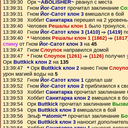
13:39:30 Орк
~ABOLISHER~
рванул с места
13:39:31 Гном
Йог-Сатот
прочитал заклинание
Со
13:39:31 Гном
Йог-Сатот клон 3
вмешался в бой
13:39:38 Хоббит
Санитарка
перешел на 2 уровень
13:39:40 Человек
Решалы клон 1
было тронулся, 
13:39:40 Гном
Йог-Сатот клон 3 (1410)
(1419)
п
13:39:40
*
Человек
Решалы клон 1 (1862)
(1817
спину
от Гном
Йог-Сатот клон 3
на
45
13:39:47 Гном
Слоупок
направился домой
13:39:47
*
Гном
Слоупок (1261)
(1126)
получил
Орк
Buttkick клон 2
на
135
13:39:47
*
Орк
Buttkick клон 2
нанес Гном
Слоупо
урон магией воды на
5
13:39:52 Гном
Йог-Сатот клон 1
сделал шаг
13:39:52 Гном
Йог-Сатот клон 2
приблизился к св
13:39:53 Хоббит
Санитарка
прочитал заклинание
13:39:53 Хоббит
Санитарка клон 2
вмешался в бо
13:39:54 Орк
Buttkick
прочитал заклинание
Вызва
13:39:54 Орк
Buttkick клон 3
вмешался в бой
13:39:56 Эльф
**atomic**
прочитал заклинание
Бо
13:39:56 Орк
Buttkick клон 3
наносит дополнител