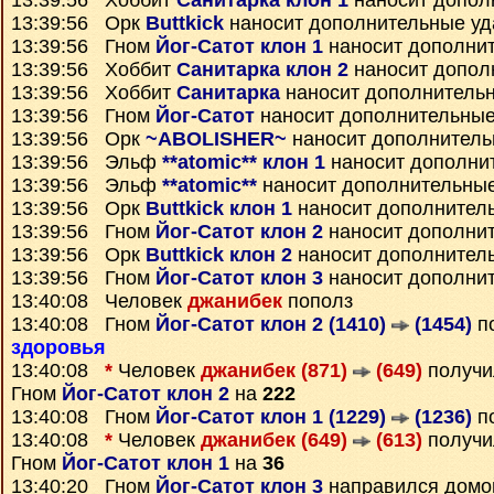
13:39:56 Хоббит
Санитарка клон 1
наносит допол
13:39:56 Орк
Buttkick
наносит дополнительные у
13:39:56 Гном
Йог-Сатот клон 1
наносит дополни
13:39:56 Хоббит
Санитарка клон 2
наносит допол
13:39:56 Хоббит
Санитарка
наносит дополнитель
13:39:56 Гном
Йог-Сатот
наносит дополнительные
13:39:56 Орк
~ABOLISHER~
наносит дополнитель
13:39:56 Эльф
**atomic** клон 1
наносит дополни
13:39:56 Эльф
**atomic**
наносит дополнительны
13:39:56 Орк
Buttkick клон 1
наносит дополнител
13:39:56 Гном
Йог-Сатот клон 2
наносит дополни
13:39:56 Орк
Buttkick клон 2
наносит дополнител
13:39:56 Гном
Йог-Сатот клон 3
наносит дополни
13:40:08 Человек
джанибек
пополз
13:40:08 Гном
Йог-Сатот клон 2 (1410)
(1454)
по
здоровья
13:40:08
*
Человек
джанибек (871)
(649)
получ
Гном
Йог-Сатот клон 2
на
222
13:40:08 Гном
Йог-Сатот клон 1 (1229)
(1236)
п
13:40:08
*
Человек
джанибек (649)
(613)
получ
Гном
Йог-Сатот клон 1
на
36
13:40:20 Гном
Йог-Сатот клон 3
направился домо