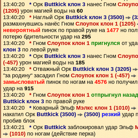
13:40:20
*
Орк
Buttkick клон 3
нанес Гном
Слоупо
(1205)
урон магией воды на
60
13:40:20
*
Наглый Орк
Buttkick клон 3 (3500)
(3
размахнувшись нанёс Гном
Слоупок клон 1 (1205)
невероятный
пинок по правой руке на
1477
но пол
потерю бдительности удар на
295
13:40:20
*
Гном
Слоупок клон 1
пригнулся
от уд
клон 3
по левой руке
13:40:20
*
Орк
Buttkick клон 3
нанес Гном
Слоупок
(-457)
урон магией воды на
185
13:40:20
*
Отважный Орк
Buttkick клон 3 (3205)
"за родину" засадил Гном
Слоупок клон 1 (-457)
замысловатый
пинок по ногам на
4576
но получил
удар на
915
13:40:20
*
Гном
Слоупок клон 1
отпрыгнул наза
Buttkick клон 3
по правой руке
13:40:20
*
Коварный Эльф
Мэлкс клон 1 (1010)
накатил Орк
Buttkick (3500)
(3500)
резкий
удар 
пробив блок
13:40:21
*
Орк
Buttkick
заблокировал удар Эльф
М
(1010)
по ногам (действие перка)