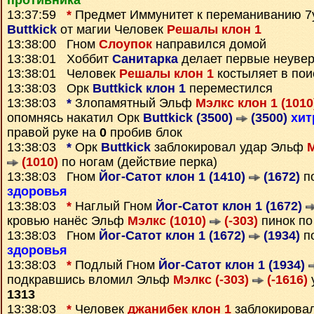
противника
13:37:59
*
Предмет
Иммунитет к переманиванию 7
Buttkick
от магии Человек
Решалы клон 1
13:38:00 Гном
Слоупок
направился домой
13:38:01 Хоббит
Санитарка
делает первые неуве
13:38:01 Человек
Решалы клон 1
костыляет в пои
13:38:03 Орк
Buttkick клон 1
переместился
13:38:03
*
Злопамятный Эльф
Мэлкс клон 1 (101
опомнясь накатил Орк
Buttkick (3500)
(3500)
хи
правой руке на
0
пробив блок
13:38:03
*
Орк
Buttkick
заблокировал удар Эльф
М
(1010)
по ногам (действие перка)
13:38:03 Гном
Йог-Сатот клон 1 (1410)
(1672)
по
здоровья
13:38:03
*
Наглый Гном
Йог-Сатот клон 1 (1672)
кровью нанёс Эльф
Мэлкс (1010)
(-303)
пинок по
13:38:03 Гном
Йог-Сатот клон 1 (1672)
(1934)
по
здоровья
13:38:03
*
Подлый Гном
Йог-Сатот клон 1 (1934)
подкравшись вломил Эльф
Мэлкс (-303)
(-1616)
1313
13:38:03
*
Человек
джанибек клон 1
заблокирова