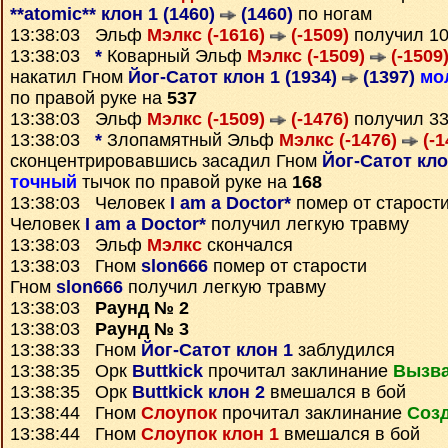
**atomic** клон 1 (1460)
(1460)
по ногам
13:38:03 Эльф
Мэлкс (-1616)
(-1509)
получил 1
13:38:03
*
Коварный Эльф
Мэлкс (-1509)
(-1509
накатил Гном
Йог-Сатот клон 1 (1934)
(1397)
мо
по правой руке на
537
13:38:03 Эльф
Мэлкс (-1509)
(-1476)
получил 3
13:38:03
*
Злопамятный Эльф
Мэлкс (-1476)
(-1
сконцентрировавшись засадил Гном
Йог-Сатот кло
точный
тычок по правой руке на
168
13:38:03 Человек
I am a Doctor*
помер от старост
Человек
I am a Doctor*
получил легкую травму
13:38:03 Эльф
Мэлкс
скончался
13:38:03 Гном
slon666
помер от старости
Гном
slon666
получил легкую травму
13:38:03
Раунд № 2
13:38:03
Раунд № 3
13:38:33 Гном
Йог-Сатот клон 1
заблудился
13:38:35 Орк
Buttkick
прочитал заклинание
Вызва
13:38:35 Орк
Buttkick клон 2
вмешался в бой
13:38:44 Гном
Слоупок
прочитал заклинание
Созд
13:38:44 Гном
Слоупок клон 1
вмешался в бой