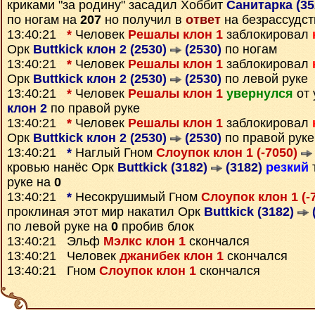
криками "за родину" засадил Хоббит
Санитарка (3
по ногам на
207
но получил в
ответ
на безрассудст
13:40:21
*
Человек
Решалы клон 1
заблокировал
Орк
Buttkick клон 2 (2530)
(2530)
по ногам
13:40:21
*
Человек
Решалы клон 1
заблокировал
Орк
Buttkick клон 2 (2530)
(2530)
по левой руке
13:40:21
*
Человек
Решалы клон 1
увернулся
от 
клон 2
по правой руке
13:40:21
*
Человек
Решалы клон 1
заблокировал
Орк
Buttkick клон 2 (2530)
(2530)
по правой руке
13:40:21
*
Наглый Гном
Слоупок клон 1 (-7050)
кровью нанёс Орк
Buttkick (3182)
(3182)
резкий
руке на
0
13:40:21
*
Несокрушимый Гном
Слоупок клон 1 (-
проклиная этот мир накатил Орк
Buttkick (3182)
по левой руке на
0
пробив блок
13:40:21 Эльф
Мэлкс клон 1
скончался
13:40:21 Человек
джанибек клон 1
скончался
13:40:21 Гном
Слоупок клон 1
скончался