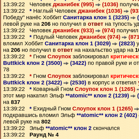
13:39:22 Человек
джанибек (995)
(1036)
получи
13:39:22
*
Наглый Человек
джанибек (1036)
(93
Победу" нанёс Хоббит
Санитарка клон 1 (3235)
(
левой руке на
206
но получил в
ответ
на тупость у
13:39:22 Человек
джанибек (933)
(974)
получил
13:39:22
*
Подлый Человек
джанибек (974)
(871
вломил Хоббит
Санитарка клон 1 (3029)
(2823)
у
на
206
но получил в
ответ
на нахальство удар на
1
13:39:22
*
Гном
Слоупок
заблокировал
критическ
Buttkick клон 2 (3500)
(3422)
по правой руке и о
78
13:39:22
*
Гном
Слоупок
заблокировал
критическ
Buttkick клон 2 (3422)
(2530)
в корпус и ответил
13:39:22
*
Коварный Гном
Слоупок клон 1 (1265)
этот мир накатил Эльф
**atomic** клон 2 (1239)
(
на
837
13:39:22
*
Ехидный Гном
Слоупок клон 1 (1265)
подкравшись вломил Эльф
**atomic** клон 2 (402)
левой руке на
802
13:39:22 Эльф
**atomic** клон 2
скончался
13:39:22
Раунд № 4