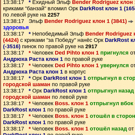
13:38:17
*
Ехидный Эльф
Bender Rodriguez клон 
криками "банзай" вломил Орк
DarkRost клон 1 (16
по левой руке на
2257
13:38:17 Эльф
Bender Rodriguez клон 1 (3841)
здоровья
13:38:17
*
Непобедимый Эльф
Bender Rodriguez 
(4424)
с криками "за Победу" нанёс Орк
DarkRost кл
(-3516)
пинок по правой руке на
2917
13:38:17
*
Человек
Ded Pihto клон 1
пригнулся
от
Андрюха Раста клон 1
по правой руке
13:38:17
*
Человек
Ded Pihto клон 1
увернулся
от
Андрюха Раста клон 1
в корпус
13:38:17
*
Орк
DarkRost клон 1
отпрыгнул в сто
городской шаман
по правой руке
13:38:17
*
Орк
DarkRost клон 1
отпрыгнул назад
городской шаман
по левой руке
13:38:17
*
Человек
Boss. клон 1
отпрыгнул вбок
DarkRost клон 1
по правой руке
13:38:17
*
Человек
Boss. клон 1
отошёл в сторо
DarkRost клон 1
по правой руке
13:38:17
*
Человек
Boss. клон 1
отошёл назад
от