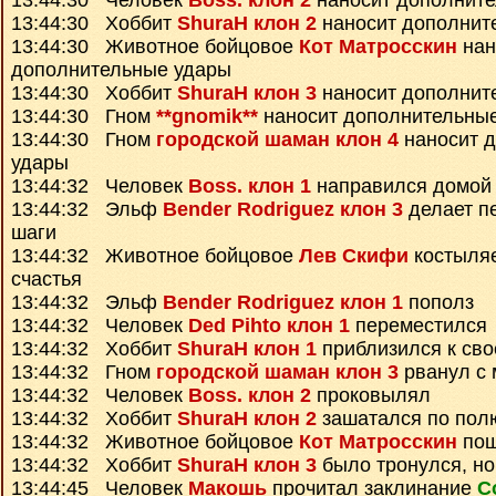
13:44:30 Человек
Boss. клон 2
наносит дополнит
13:44:30 Хоббит
ShuraH клон 2
наносит дополнит
13:44:30 Животное бойцовое
Кот Матросскин
нан
дополнительные удары
13:44:30 Хоббит
ShuraH клон 3
наносит дополнит
13:44:30 Гном
**gnomik**
наносит дополнительны
13:44:30 Гном
городской шаман клон 4
наносит 
удары
13:44:32 Человек
Boss. клон 1
направился домой
13:44:32 Эльф
Bender Rodriguez клон 3
делает п
шаги
13:44:32 Животное бойцовое
Лев Скифи
костыляе
счастья
13:44:32 Эльф
Bender Rodriguez клон 1
пополз
13:44:32 Человек
Ded Pihto клон 1
переместился
13:44:32 Хоббит
ShuraH клон 1
приблизился к сво
13:44:32 Гном
городской шаман клон 3
рванул с 
13:44:32 Человек
Boss. клон 2
проковылял
13:44:32 Хоббит
ShuraH клон 2
зашатался по пол
13:44:32 Животное бойцовое
Кот Матросскин
пош
13:44:32 Хоббит
ShuraH клон 3
было тронулся, н
13:44:45 Человек
Макошь
прочитал заклинание
С