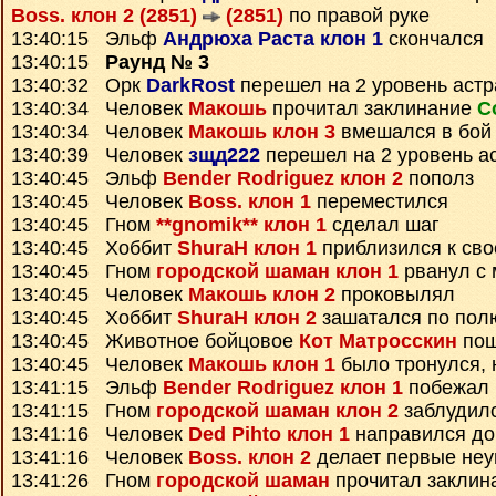
Boss. клон 2 (2851)
(2851)
по правой руке
13:40:15 Эльф
Андрюха Раста клон 1
скончался
13:40:15
Раунд № 3
13:40:32 Орк
DarkRost
перешел на 2 уровень аст
13:40:34 Человек
Макошь
прочитал заклинание
С
13:40:34 Человек
Макошь клон 3
вмешался в бой
13:40:39 Человек
зщд222
перешел на 2 уровень а
13:40:45 Эльф
Bender Rodriguez клон 2
пополз
13:40:45 Человек
Boss. клон 1
переместился
13:40:45 Гном
**gnomik** клон 1
сделал шаг
13:40:45 Хоббит
ShuraH клон 1
приблизился к сво
13:40:45 Гном
городской шаман клон 1
рванул с 
13:40:45 Человек
Макошь клон 2
проковылял
13:40:45 Хоббит
ShuraH клон 2
зашатался по пол
13:40:45 Животное бойцовое
Кот Матросскин
пош
13:40:45 Человек
Макошь клон 1
было тронулся, 
13:41:15 Эльф
Bender Rodriguez клон 1
побежал 
13:41:15 Гном
городской шаман клон 2
заблудил
13:41:16 Человек
Ded Pihto клон 1
направился д
13:41:16 Человек
Boss. клон 2
делает первые неу
13:41:26 Гном
городской шаман
прочитал заклин