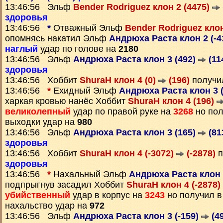
13:46:56 Эльф
Bender Rodriguez клон 2 (4475)
здоровья
13:46:56
*
Отважный Эльф
Bender Rodriguez клон
опомнясь накатил Эльф
Андрюха Раста клон 2 (-4
наглый
удар по голове на
2180
13:46:56 Эльф
Андрюха Раста клон 3 (492)
(11
здоровья
13:46:56 Хоббит
ShuraH клон 4 (0)
(196)
получи
13:46:56
*
Ехидный Эльф
Андрюха Раста клон 3 
харкая кровью нанёс Хоббит
ShuraH клон 4 (196)
великолепный
удар по правой руке на
3268
но пол
выходки удар на
980
13:46:56 Эльф
Андрюха Раста клон 3 (165)
(81
здоровья
13:46:56 Хоббит
ShuraH клон 4 (-3072)
(-2878)
п
здоровья
13:46:56
*
Нахальный Эльф
Андрюха Раста клон 
подпрыгнув засадил Хоббит
ShuraH клон 4 (-2878)
убийственный
удар в корпус на
3243
но получил 
нахальство удар на
972
13:46:56 Эльф
Андрюха Раста клон 3 (-159)
(4