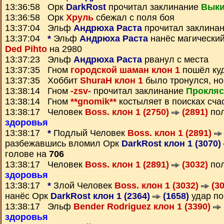
13:36:58 Орк
DarkRost
прочитал заклинание
Выки
13:36:58 Орк
Хруль
сбежал с поля боя
13:37:04 Эльф
Андрюха Раста
прочитал заклина
13:37:04
*
Эльф
Андрюха Раста
нанёс магический
Ded Pihto
на 2980
13:37:23 Эльф
Андрюха Раста
рванул с места
13:37:35 Гном
городской шаман клон 1
пошёл куд
13:37:35 Хоббит
ShuraH клон 1
было тронулся, н
13:38:14 Гном
-zsv-
прочитал заклинание
Прокляс
13:38:14 Гном
**gnomik**
костыляет в поисках сча
13:38:17 Человек
Boss. клон 1 (2750)
(2891)
пол
здоровья
13:38:17
*
Подлый Человек
Boss. клон 1 (2891)
разбежавшись вломил Орк
DarkRost клон 1 (3070)
голове на
706
13:38:17 Человек
Boss. клон 1 (2891)
(3032)
пол
здоровья
13:38:17
*
Злой Человек
Boss. клон 1 (3032)
(30
нанёс Орк
DarkRost клон 1 (2364)
(1658)
удар по
13:38:17 Эльф
Bender Rodriguez клон 1 (3390)
здоровья