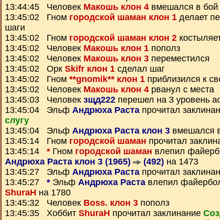
13:44:45 Человек
Макошь клон 4
вмешался в бой
13:45:02 Гном
городской шаман клон 1
делает п
шаги
13:45:02 Гном
городской шаман клон 2
костыляет
13:45:02 Человек
Макошь клон 1
пополз
13:45:02 Человек
Макошь клон 3
переместился
13:45:02 Орк
Skifr клон 1
сделал шаг
13:45:02 Гном
**gnomik** клон 1
приблизился к св
13:45:02 Человек
Макошь клон 4
рванул с места
13:45:03 Человек
зщд222
перешел на 3 уровень а
13:45:04 Эльф
Андрюха Раста
прочитал заклина
слугу
13:45:04 Эльф
Андрюха Раста клон 3
вмешался в
13:45:14 Гном
городской шаман
прочитал заклин
13:45:14
*
Гном
городской шаман
влепил файерб
Андрюха Раста клон 3 (1965)
(492)
на 1473
13:45:27 Эльф
Андрюха Раста
прочитал заклина
13:45:27
*
Эльф
Андрюха Раста
влепил файербол
ShuraH
на 1780
13:45:32 Человек
Boss. клон 3
пополз
13:45:35 Хоббит
ShuraH
прочитал заклинание
Соз