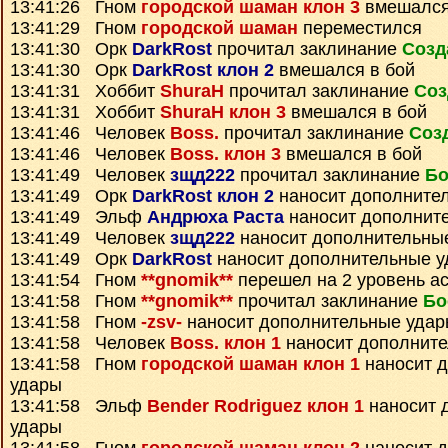
13:41:26 Гном
городской шаман клон 3
вмешался
13:41:29 Гном
городской шаман
переместился
13:41:30 Орк
DarkRost
прочитал заклинание
Созд
13:41:30 Орк
DarkRost клон 2
вмешался в бой
13:41:31 Хоббит
ShuraH
прочитал заклинание
Соз
13:41:31 Хоббит
ShuraH клон 3
вмешался в бой
13:41:46 Человек
Boss.
прочитал заклинание
Соз
13:41:46 Человек
Boss. клон 3
вмешался в бой
13:41:49 Человек
зщд222
прочитал заклинание
Бо
13:41:49 Орк
DarkRost клон 2
наносит дополните
13:41:49 Эльф
Андрюха Раста
наносит дополнит
13:41:49 Человек
зщд222
наносит дополнительны
13:41:49 Орк
DarkRost
наносит дополнительные 
13:41:54 Гном
**gnomik**
перешел на 2 уровень а
13:41:58 Гном
**gnomik**
прочитал заклинание
Бо
13:41:58 Гном
-zsv-
наносит дополнительные уда
13:41:58 Человек
Boss. клон 1
наносит дополнит
13:41:58 Гном
городской шаман клон 1
наносит 
удары
13:41:58 Эльф
Bender Rodriguez клон 1
наносит 
удары