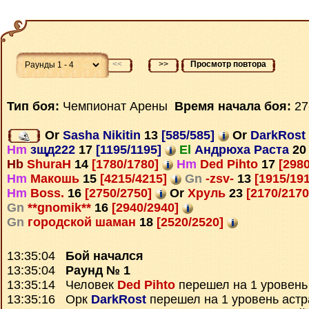
<<
>>
Просмотр повтора
Тип боя:
Чемпионат Арены
Время начала боя:
27
Or
Sasha Nikitin
13
[585/585]
Or
DarkRost
Hm
зщд222
17
[1195/1195]
El
Андрюха Раста
20
Hb
ShuraH
14
[1780/1780]
Hm
Ded Pihto
17
[2980
Hm
Макошь
15
[4215/4215]
Gn
-zsv-
13
[1915/19
Hm
Boss.
16
[2750/2750]
Or
Хруль
23
[2170/217
Gn
**gnomik**
16
[2940/2940]
Gn
городской шаман
18
[2520/2520]
13:35:04
Бой начался
13:35:04
Раунд № 1
13:35:14 Человек
Ded Pihto
перешел на 1 уровень
13:35:16 Орк
DarkRost
перешел на 1 уровень аст