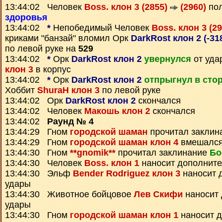
13:44:02 Человек
Boss. клон 3 (2855)
(2960)
пол
здоровья
13:44:02
*
Непобедимый Человек
Boss. клон 3 (2
криками "банзай" вломил Орк
DarkRost клон 2 (-31
по левой руке на
529
13:44:02
*
Орк
DarkRost клон 2
увернулся
от уда
клон 3
в корпус
13:44:02
*
Орк
DarkRost клон 2
отпрыгнул в сто
Хоббит
ShuraH клон 3
по левой руке
13:44:02 Орк
DarkRost клон 2
скончался
13:44:02 Человек
Макошь клон 2
скончался
13:44:02
Раунд № 4
13:44:29 Гном
городской шаман
прочитал заклин
13:44:29 Гном
городской шаман клон 4
вмешался
13:44:30 Гном
**gnomik**
прочитал заклинание
Бо
13:44:30 Человек
Boss. клон 1
наносит дополнит
13:44:30 Эльф
Bender Rodriguez клон 3
наносит 
удары
13:44:30 Животное бойцовое
Лев Скифи
наносит
удары
13:44:30 Гном
городской шаман клон 1
наносит 