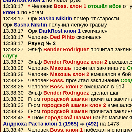
DarkRost клон 1
по левой руке
13:38:17
*
Человек
Boss. клон 1
отошёл вбок
от 
клон 1
по ногам
13:38:17 Орк
Sasha Nikitin
помер от старости
Орк
Sasha Nikitin
получил легкую травму
13:38:17 Орк
DarkRost клон 1
скончался
13:38:17 Человек
Ded Pihto
скончался
13:38:17
Раунд № 2
13:38:27 Эльф
Bender Rodriguez
прочитал закли
слугу
13:38:27 Эльф
Bender Rodriguez клон 2
вмешался
13:38:28 Человек
Макошь
прочитал заклинание
С
13:38:28 Человек
Макошь клон 2
вмешался в бой
13:38:28 Человек
Boss.
прочитал заклинание
Соз
13:38:28 Человек
Boss. клон 2
вмешался в бой
13:38:30 Эльф
Bender Rodriguez
сделал шаг
13:38:32 Гном
городской шаман
прочитал заклин
13:38:32 Гном
городской шаман клон 2
вмешался
13:38:43 Гном
городской шаман
прочитал заклин
13:38:43
*
Гном
городской шаман
нанёс магическ
Андрюха Раста клон 1 (1965)
(492)
на 1473
13:38:47 Человек
Boss. клон 1
побежал и споткну