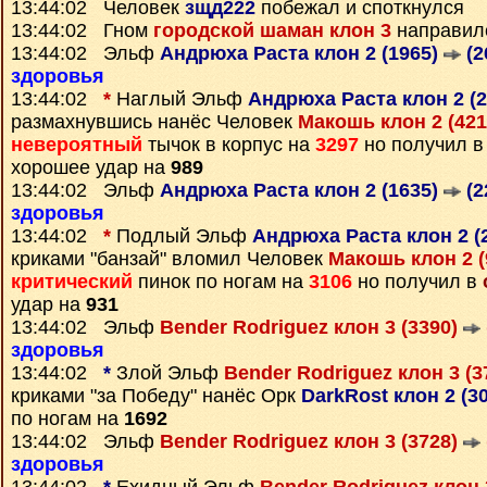
13:44:02 Человек
зщд222
побежал и споткнулся
13:44:02 Гном
городской шаман клон 3
направил
13:44:02 Эльф
Андрюха Раста клон 2 (1965)
(2
здоровья
13:44:02
*
Наглый Эльф
Андрюха Раста клон 2 (
размахнувшись нанёс Человек
Макошь клон 2 (42
невероятный
тычок в корпус на
3297
но получил 
хорошее удар на
989
13:44:02 Эльф
Андрюха Раста клон 2 (1635)
(2
здоровья
13:44:02
*
Подлый Эльф
Андрюха Раста клон 2 (
криками "банзай" вломил Человек
Макошь клон 2 
критический
пинок по ногам на
3106
но получил в
удар на
931
13:44:02 Эльф
Bender Rodriguez клон 3 (3390)
здоровья
13:44:02
*
Злой Эльф
Bender Rodriguez клон 3 (3
криками "за Победу" нанёс Орк
DarkRost клон 2 (3
по ногам на
1692
13:44:02 Эльф
Bender Rodriguez клон 3 (3728)
здоровья