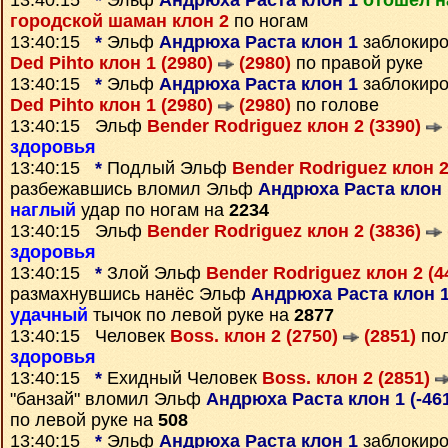
13:40:15
*
Эльф
Андрюха Раста клон 1
отошёл н
городской шаман клон 2
по ногам
13:40:15
*
Эльф
Андрюха Раста клон 1
заблокиро
Ded Pihto клон 1 (2980)
(2980)
по правой руке
13:40:15
*
Эльф
Андрюха Раста клон 1
заблокиро
Ded Pihto клон 1 (2980)
(2980)
по голове
13:40:15 Эльф
Bender Rodriguez клон 2 (3390)
здоровья
13:40:15
*
Подлый Эльф
Bender Rodriguez клон 2
разбежавшись вломил Эльф
Андрюха Раста клон 
наглый
удар по ногам на
2234
13:40:15 Эльф
Bender Rodriguez клон 2 (3836)
здоровья
13:40:15
*
Злой Эльф
Bender Rodriguez клон 2 (4
размахнувшись нанёс Эльф
Андрюха Раста клон 1
удачный
тычок по левой руке на
2877
13:40:15 Человек
Boss. клон 2 (2750)
(2851)
пол
здоровья
13:40:15
*
Ехидный Человек
Boss. клон 2 (2851)
"банзай" вломил Эльф
Андрюха Раста клон 1 (-46
по левой руке на
508
13:40:15
*
Эльф
Андрюха Раста клон 1
заблокиро