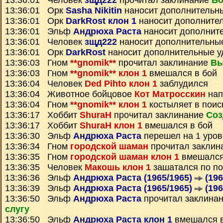
13:36:01 Человек
зщд222
прочитал заклинание
Бо
13:36:01 Орк
Sasha Nikitin
наносит дополнительн
13:36:01 Орк
DarkRost клон 1
наносит дополните
13:36:01 Эльф
Андрюха Раста
наносит дополнит
13:36:01 Человек
зщд222
наносит дополнительны
13:36:01 Орк
DarkRost
наносит дополнительные 
13:36:03 Гном
**gnomik**
прочитал заклинание
Вы
13:36:03 Гном
**gnomik** клон 1
вмешался в бой
13:36:04 Человек
Ded Pihto клон 1
заблудился
13:36:04 Животное бойцовое
Кот Матросскин
нап
13:36:04 Гном
**gnomik** клон 1
костыляет в поис
13:36:17 Хоббит
ShuraH
прочитал заклинание
Соз
13:36:17 Хоббит
ShuraH клон 1
вмешался в бой
13:36:30 Эльф
Андрюха Раста
перешел на 1 уров
13:36:34 Гном
городской шаман
прочитал заклин
13:36:35 Гном
городской шаман клон 1
вмешался
13:36:35 Человек
Макошь клон 1
зашатался по п
13:36:36 Эльф
Андрюха Раста (1965/1965)
(196
13:36:39 Эльф
Андрюха Раста (1965/1965)
(196
13:36:50 Эльф
Андрюха Раста
прочитал заклина
слугу
13:36:50 Эльф
Андрюха Раста клон 1
вмешался в