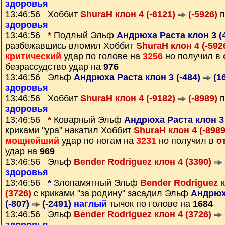
здоровья
13:46:56 Хоббит
ShuraH клон 4 (-6121)
(-5926)
п
здоровья
13:46:56
*
Подлый Эльф
Андрюха Раста клон 3 (
разбежавшись вломил Хоббит
ShuraH клон 4 (-592
критический
удар по голове на
3256
но получил в
безрассудство удар на
976
13:46:56 Эльф
Андрюха Раста клон 3 (-484)
(1
здоровья
13:46:56 Хоббит
ShuraH клон 4 (-9182)
(-8989)
п
здоровья
13:46:56
*
Коварный Эльф
Андрюха Раста клон 3
криками "ура" накатил Хоббит
ShuraH клон 4 (-898
мощнейший
удар по ногам на
3231
но получил в
о
удар на
969
13:46:56 Эльф
Bender Rodriguez клон 4 (3390)
здоровья
13:46:56
*
Злопамятный Эльф
Bender Rodriguez к
(3726)
с криками "за родину" засадил Эльф
Андрюх
(-807)
(-2491)
наглый
тычок по голове на
1684
13:46:56 Эльф
Bender Rodriguez клон 4 (3726)