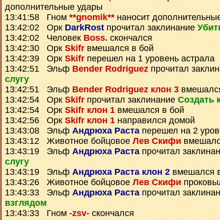
дополнительные удары
13:41:58 Гном
**gnomik**
наносит дополнительны
13:42:02 Орк
DarkRost
прочитал заклинание
Убит
13:42:02 Человек
Boss.
скончался
13:42:30 Орк
Skifr
вмешался в бой
13:42:39 Орк
Skifr
перешел на 1 уровень астрала
13:42:51 Эльф
Bender Rodriguez
прочитал закли
слугу
13:42:51 Эльф
Bender Rodriguez клон 3
вмешался
13:42:54 Орк
Skifr
прочитал заклинание
Создать 
13:42:54 Орк
Skifr клон 1
вмешался в бой
13:42:56 Орк
Skifr клон 1
направился домой
13:43:08 Эльф
Андрюха Раста
перешел на 2 уров
13:43:12 Животное бойцовое
Лев Скифи
вмешалс
13:43:19 Эльф
Андрюха Раста
прочитал заклина
слугу
13:43:19 Эльф
Андрюха Раста клон 2
вмешался в
13:43:26 Животное бойцовое
Лев Скифи
проковы
13:43:33 Эльф
Андрюха Раста
прочитал заклина
взглядом
13:43:33 Гном
-zsv-
скончался