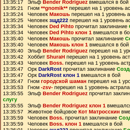
13:35:17 Эльф
Bender Rodriguez
вмешался в бой
13:35:21 Гном
**gnomik**
перешел на 1 уровень а
13:35:24 Человек
Макошь
перешел на 1 уровень 
13:35:25 Человек
зщд222
перешел на 1 уровень а
13:35:34 Человек
Ded Pihto
прочитал заклинание
13:35:34 Человек
Ded Pihto клон 1
вмешался в бо
13:35:40 Человек
Макошь
прочитал заклинание
С
13:35:40 Человек
Макошь клон 1
вмешался в бой
13:35:40 Эльф
Bender Rodriguez
перешел на 1 ур
13:35:42 Хоббит
ShuraH
перешел на 1 уровень ас
13:35:43 Человек
Boss.
перешел на 1 уровень аст
13:35:47 Орк
DarkRost
прочитал заклинание
Созд
13:35:47 Орк
DarkRost клон 1
вмешался в бой
13:35:47 Гном
городской шаман
перешел на 1 ур
13:35:53 Гном
-zsv-
перешел на 1 уровень астрала
13:35:55 Эльф
Bender Rodriguez
прочитал закли
слугу
13:35:55 Эльф
Bender Rodriguez клон 1
вмешался
13:35:57 Животное бойцовое
Кот Матросскин
вме
13:35:59 Человек
Boss.
прочитал заклинание
Соз
13:35:59 Человек
Boss. клон 1
вмешался в бой