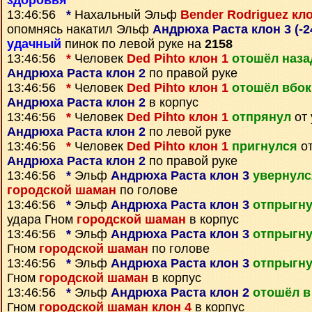
здоровья
13:46:56
*
Нахальный Эльф
Bender Rodriguez кло
опомнясь накатил Эльф
Андрюха Раста клон 3 (-2
удачный
пинок по левой руке на
2158
13:46:56
*
Человек
Ded Pihto клон 1
отошёл наза
Андрюха Раста клон 2
по правой руке
13:46:56
*
Человек
Ded Pihto клон 1
отошёл вбок
Андрюха Раста клон 2
в корпус
13:46:56
*
Человек
Ded Pihto клон 1
отпрянул
от 
Андрюха Раста клон 2
по левой руке
13:46:56
*
Человек
Ded Pihto клон 1
пригнулся
от
Андрюха Раста клон 2
по правой руке
13:46:56
*
Эльф
Андрюха Раста клон 3
увернулс
городской шаман
по голове
13:46:56
*
Эльф
Андрюха Раста клон 3
отпрыгну
удара Гном
городской шаман
в корпус
13:46:56
*
Эльф
Андрюха Раста клон 3
отпрыгну
Гном
городской шаман
по голове
13:46:56
*
Эльф
Андрюха Раста клон 3
отпрыгну
Гном
городской шаман
в корпус
13:46:56
*
Эльф
Андрюха Раста клон 2
отошёл в
Гном
городской шаман клон 4
в корпус