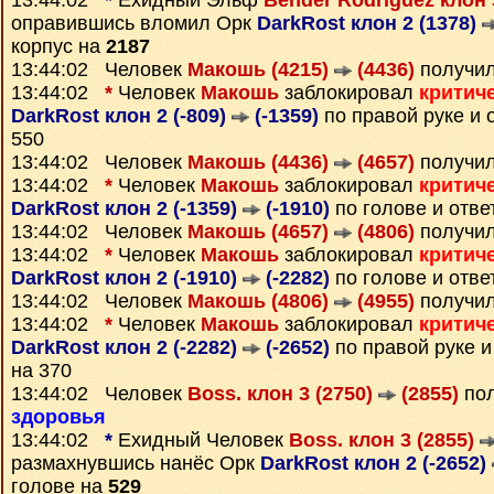
13:44:02
*
Ехидный Эльф
Bender Rodriguez клон 
оправившись вломил Орк
DarkRost клон 2 (1378)
корпус на
2187
13:44:02 Человек
Макошь (4215)
(4436)
получи
13:44:02
*
Человек
Макошь
заблокировал
критич
DarkRost клон 2 (-809)
(-1359)
по правой руке и 
550
13:44:02 Человек
Макошь (4436)
(4657)
получи
13:44:02
*
Человек
Макошь
заблокировал
критич
DarkRost клон 2 (-1359)
(-1910)
по голове и отв
13:44:02 Человек
Макошь (4657)
(4806)
получи
13:44:02
*
Человек
Макошь
заблокировал
критич
DarkRost клон 2 (-1910)
(-2282)
по голове и отв
13:44:02 Человек
Макошь (4806)
(4955)
получи
13:44:02
*
Человек
Макошь
заблокировал
критич
DarkRost клон 2 (-2282)
(-2652)
по правой руке и
на 370
13:44:02 Человек
Boss. клон 3 (2750)
(2855)
пол
здоровья
13:44:02
*
Ехидный Человек
Boss. клон 3 (2855)
размахнувшись нанёс Орк
DarkRost клон 2 (-2652)
голове на
529