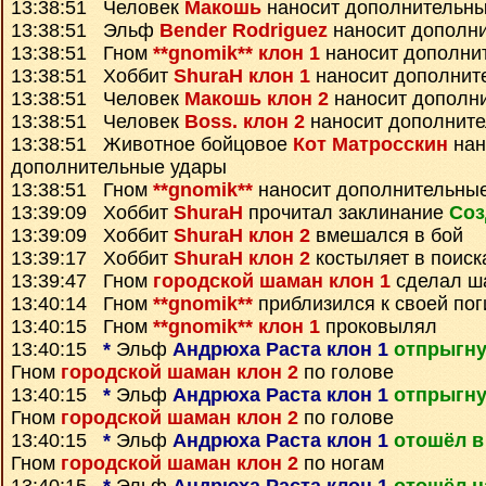
13:38:51 Человек
Макошь
наносит дополнительны
13:38:51 Эльф
Bender Rodriguez
наносит дополн
13:38:51 Гном
**gnomik** клон 1
наносит дополни
13:38:51 Хоббит
ShuraH клон 1
наносит дополнит
13:38:51 Человек
Макошь клон 2
наносит дополн
13:38:51 Человек
Boss. клон 2
наносит дополнит
13:38:51 Животное бойцовое
Кот Матросскин
нан
дополнительные удары
13:38:51 Гном
**gnomik**
наносит дополнительны
13:39:09 Хоббит
ShuraH
прочитал заклинание
Соз
13:39:09 Хоббит
ShuraH клон 2
вмешался в бой
13:39:17 Хоббит
ShuraH клон 2
костыляет в поиск
13:39:47 Гном
городской шаман клон 1
сделал ш
13:40:14 Гном
**gnomik**
приблизился к своей по
13:40:15 Гном
**gnomik** клон 1
проковылял
13:40:15
*
Эльф
Андрюха Раста клон 1
отпрыгну
Гном
городской шаман клон 2
по голове
13:40:15
*
Эльф
Андрюха Раста клон 1
отпрыгну
Гном
городской шаман клон 2
по голове
13:40:15
*
Эльф
Андрюха Раста клон 1
отошёл в
Гном
городской шаман клон 2
по ногам