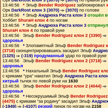
Орк
DarkRost клон 3 (3070)
(3070)
по правой рук
13:46:56
*
Эльф
Bender Rodriguez
заблокировал
Орк
DarkRost клон 3 (3070)
(3070)
по голове
13:46:56
*
Эльф
Андрюха Раста клон 3
отошёл в
Хоббит
ShuraH клон 4
по ногам
13:46:56
*
Эльф
Андрюха Раста клон 3
отпрянул
ShuraH клон 4
по правой руке
13:46:56 Эльф
Bender Rodriguez клон 2 (3390)
здоровья
13:46:56
*
Злопамятный Эльф
Bender Rodriguez к
(3718)
сконцентрировавшись засадил Эльф
Андрюх
(1325)
(-319)
продуманный
удар по правой руке
13:46:56 Эльф
Bender Rodriguez клон 2 (3718)
здоровья
13:46:56
*
Нахальный Эльф
Bender Rodriguez кло
с криками "ура" накатил Эльф
Андрюха Раста клон 
хитрый
тычок по левой руке на
1630
13:46:56 Эльф
Bender Rodriguez клон 2 (4044)
здоровья
13:46:56
*
Несокрушимый Эльф
Bender Rodriguez
(4475)
с криками "за родину" засадил Эльф
Андрюх
(-1949)
(-4107)
резкий
пинок по ногам на
2158