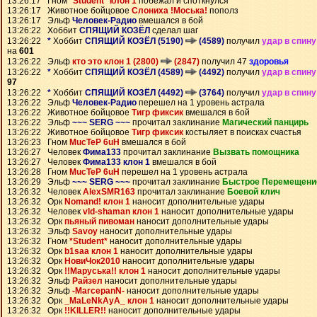
13:26:17 Гном
*Student* клон 1
побежал и споткнулся
13:26:17 Животное бойцовое
Слониха !Моська!
пополз
13:26:17 Эльф
Человек-Радио
вмешался в бой
13:26:22 Хоббит
СПЯЩИЙ КОЗЁЛ
сделал шаг
13:26:22
*
Хоббит
СПЯЩИЙ КОЗЁЛ (5190)
(4589)
получил
удар в спину
на
601
13:26:22 Эльф
кто это клон 1 (2800)
(2847)
получил 47
здоровья
13:26:22
*
Хоббит
СПЯЩИЙ КОЗЁЛ (4589)
(4492)
получил
удар в спину
97
13:26:22
*
Хоббит
СПЯЩИЙ КОЗЁЛ (4492)
(3764)
получил
удар в спину
13:26:22 Эльф
Человек-Радио
перешел на 1 уровень астрала
13:26:22 Животное бойцовое
Тигр фиксик
вмешался в бой
13:26:22 Эльф
~~~ SERG ~~~
прочитал заклинание
Магический панцирь
13:26:22 Животное бойцовое
Тигр фиксик
костыляет в поисках счастья
13:26:23 Гном
MucTeP 6uH
вмешался в бой
13:26:27 Человек
Фима133
прочитал заклинание
Вызвать помощника
13:26:27 Человек
Фима133 клон 1
вмешался в бой
13:26:28 Гном
MucTeP 6uH
перешел на 1 уровень астрала
13:26:29 Эльф
~~~ SERG ~~~
прочитал заклинание
Быстрое Перемещени
13:26:32 Человек
AlexSMR163
прочитал заклинание
Боевой клич
13:26:32 Орк
Nomand! клон 1
наносит дополнительные удары
13:26:32 Человек
vld-shaman клон 1
наносит дополнительные удары
13:26:32 Орк
пьяный пивоман
наносит дополнительные удары
13:26:32 Эльф
Savoy
наносит дополнительные удары
13:26:32 Гном
*Student*
наносит дополнительные удары
13:26:32 Орк
b1saa клон 1
наносит дополнительные удары
13:26:32 Орк
НовиЧок2010
наносит дополнительные удары
13:26:32 Орк
!!Маруська!! клон 1
наносит дополнительные удары
13:26:32 Эльф
Райзел
наносит дополнительные удары
13:26:32 Эльф
-MarcepanN-
наносит дополнительные удары
13:26:32 Орк
_MaLeNkAyA_ клон 1
наносит дополнительные удары
13:26:32 Орк
!!KILLER!!
наносит дополнительные удары