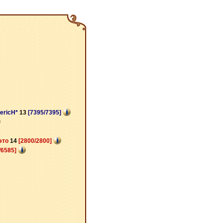
ericH*
13
[7395/7395]
 это
14
[2800/2800]
/6585]