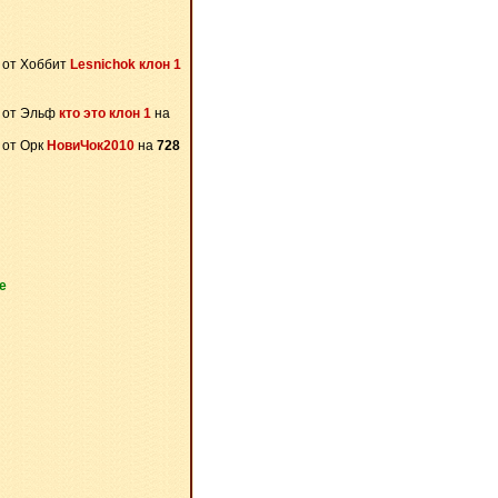
от Хоббит
Lesnichok клон 1
от Эльф
кто это клон 1
на
от Орк
НовиЧок2010
на
728
е