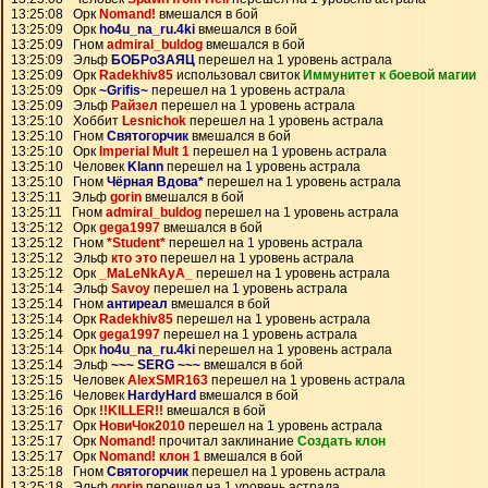
13:25:08 Орк
Nomand!
вмешался в бой
13:25:09 Орк
ho4u_na_ru.4ki
вмешался в бой
13:25:09 Гном
admiral_buldog
вмешался в бой
13:25:09 Эльф
БОБРоЗАЯЦ
перешел на 1 уровень астрала
13:25:09 Орк
Radekhiv85
использовал свиток
Иммунитет к боевой магии
13:25:09 Орк
~Grifis~
перешел на 1 уровень астрала
13:25:09 Эльф
Райзел
перешел на 1 уровень астрала
13:25:10 Хоббит
Lesnichok
перешел на 1 уровень астрала
13:25:10 Гном
Святогорчик
вмешался в бой
13:25:10 Орк
Imperial Mult 1
перешел на 1 уровень астрала
13:25:10 Человек
Klann
перешел на 1 уровень астрала
13:25:10 Гном
Чёрная Вдова*
перешел на 1 уровень астрала
13:25:11 Эльф
gorin
вмешался в бой
13:25:11 Гном
admiral_buldog
перешел на 1 уровень астрала
13:25:12 Орк
gega1997
вмешался в бой
13:25:12 Гном
*Student*
перешел на 1 уровень астрала
13:25:12 Эльф
кто это
перешел на 1 уровень астрала
13:25:12 Орк
_MaLeNkAyA_
перешел на 1 уровень астрала
13:25:14 Эльф
Savoy
перешел на 1 уровень астрала
13:25:14 Гном
антиреал
вмешался в бой
13:25:14 Орк
Radekhiv85
перешел на 1 уровень астрала
13:25:14 Орк
gega1997
перешел на 1 уровень астрала
13:25:14 Орк
ho4u_na_ru.4ki
перешел на 1 уровень астрала
13:25:14 Эльф
~~~ SERG ~~~
вмешался в бой
13:25:15 Человек
AlexSMR163
перешел на 1 уровень астрала
13:25:16 Человек
HardyHard
вмешался в бой
13:25:16 Орк
!!KILLER!!
вмешался в бой
13:25:17 Орк
НовиЧок2010
перешел на 1 уровень астрала
13:25:17 Орк
Nomand!
прочитал заклинание
Создать клон
13:25:17 Орк
Nomand! клон 1
вмешался в бой
13:25:18 Гном
Святогорчик
перешел на 1 уровень астрала
13:25:18 Эльф
gorin
перешел на 1 уровень астрала