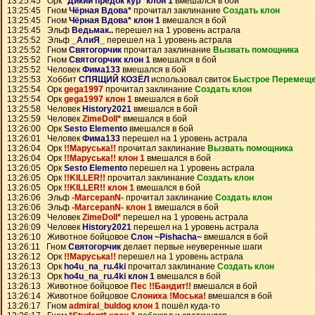
13:25:45 Орк
*Дикий предок кур* клон 1
вмешался в бой
13:25:45 Гном
Чёрная Вдова*
прочитал заклинание
Создать клон
13:25:45 Гном
Чёрная Вдова* клон 1
вмешался в бой
13:25:45 Эльф
Ведьмак..
перешел на 1 уровень астрала
13:25:52 Эльф
_АлиЯ_
перешел на 1 уровень астрала
13:25:52 Гном
Святогорчик
прочитал заклинание
Вызвать помощника
13:25:52 Гном
Святогорчик клон 1
вмешался в бой
13:25:52 Человек
Фима133
вмешался в бой
13:25:53 Хоббит
СПЯЩИЙ КОЗЁЛ
использовал свиток
Быстрое Перемещ
13:25:54 Орк
gega1997
прочитал заклинание
Создать клон
13:25:54 Орк
gega1997 клон 1
вмешался в бой
13:25:58 Человек
History2021
вмешался в бой
13:25:59 Человек
ZimeDoll*
вмешался в бой
13:26:00 Орк
Sesto Elemento
вмешался в бой
13:26:01 Человек
Фима133
перешел на 1 уровень астрала
13:26:04 Орк
!!Маруська!!
прочитал заклинание
Вызвать помощника
13:26:04 Орк
!!Маруська!! клон 1
вмешался в бой
13:26:05 Орк
Sesto Elemento
перешел на 1 уровень астрала
13:26:05 Орк
!!KILLER!!
прочитал заклинание
Создать клон
13:26:05 Орк
!!KILLER!! клон 1
вмешался в бой
13:26:06 Эльф
-MarcepanN-
прочитал заклинание
Создать клон
13:26:06 Эльф
-MarcepanN- клон 1
вмешался в бой
13:26:09 Человек
ZimeDoll*
перешел на 1 уровень астрала
13:26:09 Человек
History2021
перешел на 1 уровень астрала
13:26:10 Животное бойцовое
Слон ~Pishacha~
вмешался в бой
13:26:11 Гном
Святогорчик
делает первые неуверенные шаги
13:26:12 Орк
!!Маруська!!
перешел на 1 уровень астрала
13:26:13 Орк
ho4u_na_ru.4ki
прочитал заклинание
Создать клон
13:26:13 Орк
ho4u_na_ru.4ki клон 1
вмешался в бой
13:26:13 Животное бойцовое
Пес !!Бандит!!
вмешался в бой
13:26:14 Животное бойцовое
Слониха !Моська!
вмешался в бой
13:26:17 Гном
admiral_buldog клон 1
пошёл куда-то