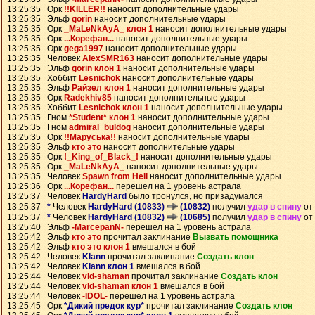
13:25:35 Орк
!!KILLER!!
наносит дополнительные удары
13:25:35 Эльф
gorin
наносит дополнительные удары
13:25:35 Орк
_MaLeNkAyA_ клон 1
наносит дополнительные удары
13:25:35 Орк
...Корефан...
наносит дополнительные удары
13:25:35 Орк
gega1997
наносит дополнительные удары
13:25:35 Человек
AlexSMR163
наносит дополнительные удары
13:25:35 Эльф
gorin клон 1
наносит дополнительные удары
13:25:35 Хоббит
Lesnichok
наносит дополнительные удары
13:25:35 Эльф
Райзел клон 1
наносит дополнительные удары
13:25:35 Орк
Radekhiv85
наносит дополнительные удары
13:25:35 Хоббит
Lesnichok клон 1
наносит дополнительные удары
13:25:35 Гном
*Student* клон 1
наносит дополнительные удары
13:25:35 Гном
admiral_buldog
наносит дополнительные удары
13:25:35 Орк
!!Маруська!!
наносит дополнительные удары
13:25:35 Эльф
кто это
наносит дополнительные удары
13:25:35 Орк
!_King_of_Black_!
наносит дополнительные удары
13:25:35 Орк
_MaLeNkAyA_
наносит дополнительные удары
13:25:35 Человек
Spawn from Hell
наносит дополнительные удары
13:25:36 Орк
...Корефан...
перешел на 1 уровень астрала
13:25:37 Человек
HardyHard
было тронулся, но призадумался
13:25:37
*
Человек
HardyHard (10833)
(10832)
получил
удар в спину
от
13:25:37
*
Человек
HardyHard (10832)
(10685)
получил
удар в спину
от
13:25:40 Эльф
-MarcepanN-
перешел на 1 уровень астрала
13:25:42 Эльф
кто это
прочитал заклинание
Вызвать помощника
13:25:42 Эльф
кто это клон 1
вмешался в бой
13:25:42 Человек
Klann
прочитал заклинание
Создать клон
13:25:42 Человек
Klann клон 1
вмешался в бой
13:25:44 Человек
vld-shaman
прочитал заклинание
Создать клон
13:25:44 Человек
vld-shaman клон 1
вмешался в бой
13:25:44 Человек
-IDOL-
перешел на 1 уровень астрала
13:25:45 Орк
*Дикий предок кур*
прочитал заклинание
Создать клон