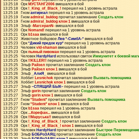
13:25:18 Орк
МУСТАНГ2006
вмешался в бой
13:25:18 Орк
!_King_of_Black_!
перешел на 1 уровень астрала
13:25:18 Гном
антиреал
перешел на 1 уровень астрала
13:25:19 Гном
admiral_buldog
прочитал заклинание
Создать клон
13:25:19 Гном
admiral_buldog клон 1
вмешался в бой
13:25:19 Эльф
-MarcepanN-
вмешался в бой
13:25:20 Орк
Nomand!
перешел на 1 уровень астрала
13:25:21 Орк
b1saa
вмешался в бой
13:25:22 Животное бойцовое
Лев *-СимбА-*
вмешался в бой
13:25:23 Орк
*Дикий предок кур*
перешел на 1 уровень астрала
13:25:23 Человек
vld-shaman
вмешался в бой
13:25:23 Орк
пьяный пивоман
перешел на 1 уровень астрала
13:25:25 Человек
HardyHard
использовал свиток
Иммунитет к боевой маг
13:25:25 Орк
!!KILLER!!
перешел на 1 уровень астрала
13:25:25 Эльф
Райзел
прочитал заклинание
Создать клон
13:25:25 Эльф
Райзел клон 1
вмешался в бой
13:25:26 Эльф
_АлиЯ_
вмешался в бой
13:25:26 Хоббит
Lesnichok
прочитал заклинание
Вызвать помощника
13:25:26 Хоббит
Lesnichok клон 1
вмешался в бой
13:25:27 Эльф
~СПЯЩИЙ БЫК~
перешел на 1 уровень астрала
13:25:27 Эльф
gorin
прочитал заклинание
Создать клон
13:25:27 Эльф
gorin клон 1
вмешался в бой
13:25:27 Гном
*Student*
прочитал заклинание
Вызвать помощника
13:25:27 Гном
*Student* клон 1
вмешался в бой
13:25:27 Орк
b1saa
перешел на 1 уровень астрала
13:25:27 Орк
...Корефан...
вмешался в бой
13:25:28 Орк
!!Маруська!!
вмешался в бой
13:25:29 Орк
!_King_of_Black_!
прочитал заклинание
Создать клон
13:25:29 Орк
!_King_of_Black_! клон 1
вмешался в бой
13:25:30 Человек
HardyHard
прочитал заклинание
Быстрое Перемещени
13:25:30 Эльф
БОБРоЗАЯЦ
прочитал заклинание
Создать клон
13:25:30 Эльф
БОБРоЗАЯЦ клон 1
вмешался в бой