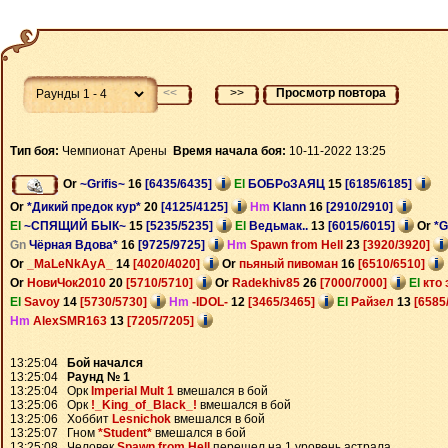
<<
>>
Просмотр повтора
Тип боя:
Чемпионат Арены
Время начала боя:
10-11-2022 13:25
Or
~Grifis~
16
[6435/6435]
El
БОБРоЗАЯЦ
15
[6185/6185]
Or
*Дикий предок кур*
20
[4125/4125]
Hm
Klann
16
[2910/2910]
El
~СПЯЩИЙ БЫК~
15
[5235/5235]
El
Ведьмак..
13
[6015/6015]
Or
*G
Gn
Чёрная Вдова*
16
[9725/9725]
Hm
Spawn from Hell
23
[3920/3920]
Or
_MaLeNkAyA_
14
[4020/4020]
Or
пьяный пивоман
16
[6510/6510]
Or
НовиЧок2010
20
[5710/5710]
Or
Radekhiv85
26
[7000/7000]
El
кто
El
Savoy
14
[5730/5730]
Hm
-IDOL-
12
[3465/3465]
El
Райзел
13
[6585
Hm
AlexSMR163
13
[7205/7205]
13:25:04
Бой начался
13:25:04
Раунд № 1
13:25:04 Орк
Imperial Mult 1
вмешался в бой
13:25:06 Орк
!_King_of_Black_!
вмешался в бой
13:25:06 Хоббит
Lesnichok
вмешался в бой
13:25:07 Гном
*Student*
вмешался в бой
13:25:08 Человек
Spawn from Hell
перешел на 1 уровень астрала