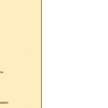
ы
ары
 удары