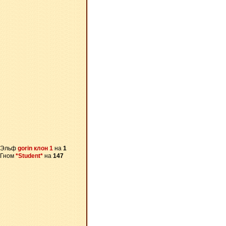
 Эльф
gorin клон 1
на
1
 Гном
*Student*
на
147