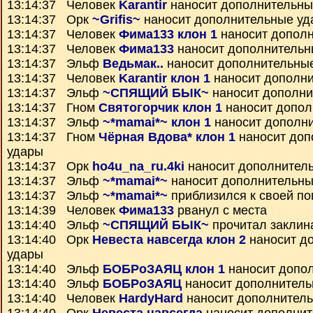
13:14:37 Человек
Karantir
наносит дополнительны
13:14:37 Орк
~Grifis~
наносит дополнительные уд
13:14:37 Человек
Фима133 клон 1
наносит допол
13:14:37 Человек
Фима133
наносит дополнительн
13:14:37 Эльф
Ведьмак..
наносит дополнительны
13:14:37 Человек
Karantir клон 1
наносит дополн
13:14:37 Эльф
~СПЯЩИЙ БЫК~
наносит дополни
13:14:37 Гном
Святогорчик клон 1
наносит допол
13:14:37 Эльф
~*mamai*~ клон 1
наносит дополн
13:14:37 Гном
Чёрная Вдова* клон 1
наносит доп
удары
13:14:37 Орк
ho4u_na_ru.4ki
наносит дополнител
13:14:37 Эльф
~*mamai*~
наносит дополнительны
13:14:37 Эльф
~*mamai*~
приблизился к своей по
13:14:39 Человек
Фима133
рванул с места
13:14:40 Эльф
~СПЯЩИЙ БЫК~
прочитал закли
13:14:40 Орк
Невеста навсегда клон 2
наносит д
удары
13:14:40 Эльф
БОБРоЗАЯЦ клон 1
наносит допо
13:14:40 Эльф
БОБРоЗАЯЦ
наносит дополнитель
13:14:40 Человек
HardyHard
наносит дополнител