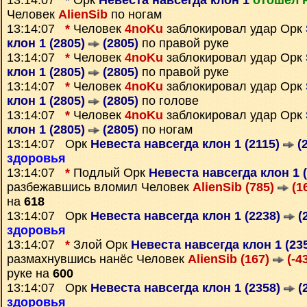
13:14:07
*
Орк
Невеста навсегда клон 1
отошёл 
Человек
AlienSib
по ногам
13:14:07
*
Человек
4noKu
заблокировал удар Орк
клон 1 (2805)
(2805)
по правой руке
13:14:07
*
Человек
4noKu
заблокировал удар Орк
клон 1 (2805)
(2805)
по правой руке
13:14:07
*
Человек
4noKu
заблокировал удар Орк
клон 1 (2805)
(2805)
по голове
13:14:07
*
Человек
4noKu
заблокировал удар Орк
клон 1 (2805)
(2805)
по ногам
13:14:07 Орк
Невеста навсегда клон 1 (2115)
(2
здоровья
13:14:07
*
Подлый Орк
Невеста навсегда клон 1 
разбежавшись вломил Человек
AlienSib (785)
(1
на
618
13:14:07 Орк
Невеста навсегда клон 1 (2238)
(
здоровья
13:14:07
*
Злой Орк
Невеста навсегда клон 1 (23
размахнувшись нанёс Человек
AlienSib (167)
(-4
руке на
600
13:14:07 Орк
Невеста навсегда клон 1 (2358)
(
здоровья