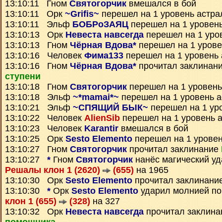
13:10:11 Гном
Святогорчик
вмешался в бой
13:10:11 Орк
~Grifis~
перешел на 1 уровень астра
13:10:11 Эльф
БОБРоЗАЯЦ
перешел на 1 уровен
13:10:13 Орк
Невеста навсегда
перешел на 1 уро
13:10:13 Гном
Чёрная Вдова*
перешел на 1 урове
13:10:16 Человек
Фима133
перешел на 1 уровень 
13:10:16 Гном
Чёрная Вдова*
прочитал заклинан
ступени
13:10:18 Гном
Святогорчик
перешел на 1 уровень
13:10:18 Эльф
~*mamai*~
перешел на 1 уровень 
13:10:21 Эльф
~СПЯЩИЙ БЫК~
перешел на 1 ур
13:10:22 Человек
AlienSib
перешел на 1 уровень 
13:10:23 Человек
Karantir
вмешался в бой
13:10:25 Орк
Sesto Elemento
перешел на 1 уровен
13:10:27 Гном
Святогорчик
прочитал заклинание
13:10:27
*
Гном
Святогорчик
нанёс магический уд
Решалы клон 1 (2620)
(655)
на 1965
13:10:30 Орк
Sesto Elemento
прочитал заклинани
13:10:30
*
Орк
Sesto Elemento
ударил молнией по
клон 1 (655)
(328)
на 327
13:10:32 Орк
Невеста навсегда
прочитал заклин