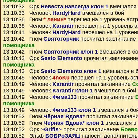
помощника
13:10:32 Орк
Невеста навсегда клон 1
вмешался 
13:10:33 Человек
HardyHard
вмешался в бой
13:10:36 Гном
* ленин*
перешел на 1 уровень аст
13:10:38 Человек
Karantir
перешел на 1 уровень а
13:10:41 Человек
HardyHard
перешел на 1 уровен
13:10:42 Гном
Святогорчик
прочитал заклинание
помощника
13:10:42 Гном
Святогорчик клон 1
вмешался в б
13:10:43 Орк
Sesto Elemento
прочитал заклинани
помощника
13:10:43 Орк
Sesto Elemento клон 1
вмешался в 
13:10:45 Человек
4noKu
перешел на 1 уровень ас
13:10:49 Человек
Karantir
прочитал заклинание
С
13:10:49 Человек
Karantir клон 1
вмешался в бой
13:10:49 Человек
Фима133
прочитал заклинание
помощника
13:10:49 Человек
Фима133 клон 1
вмешался в бо
13:10:52 Гном
Чёрная Вдова*
прочитал заклинан
13:10:52 Гном
Чёрная Вдова* клон 1
вмешался в 
13:10:52 Орк
~Grifis~
прочитал заклинание
Боево
13:10:52 Эльф
БОБРоЗАЯЦ
наносит дополнитель