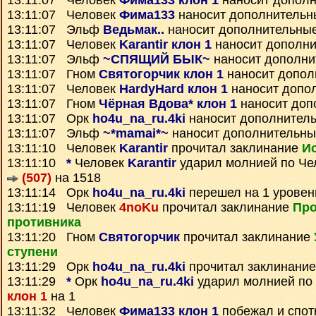
13:11:07 Человек
Фима133 клон 1
наносит дополн
13:11:07 Человек
Фима133
наносит дополнительн
13:11:07 Эльф
Ведьмак..
наносит дополнительны
13:11:07 Человек
Karantir клон 1
наносит дополни
13:11:07 Эльф
~СПЯЩИЙ БЫК~
наносит дополни
13:11:07 Гном
Святогорчик клон 1
наносит допол
13:11:07 Человек
HardyHard клон 1
наносит допо
13:11:07 Гном
Чёрная Вдова* клон 1
наносит доп
13:11:07 Орк
ho4u_na_ru.4ki
наносит дополнител
13:11:07 Эльф
~*mamai*~
наносит дополнительны
13:11:10 Человек
Karantir
прочитал заклинание
И
13:11:10
*
Человек
Karantir
ударил молнией по Ч
(507)
на 1518
13:11:14 Орк
ho4u_na_ru.4ki
перешел на 1 уровен
13:11:19 Человек
4noKu
прочитал заклинание
Про
противника
13:11:20 Гном
Святогорчик
прочитал заклинание
ступени
13:11:29 Орк
ho4u_na_ru.4ki
прочитал заклинани
13:11:29
*
Орк
ho4u_na_ru.4ki
ударил молнией по
клон 1
на 1
13:11:32 Человек
Фима133 клон 1
побежал и спот