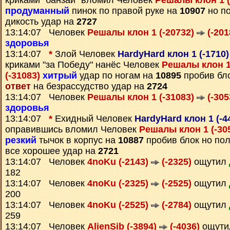
криками "банзай" вломил Человек
Решалы клон 1 (
продуманный
пинок по правой руке на
10907
но п
дикость удар на
2727
13:14:07 Человек
Решалы клон 1 (-20732)
(-201
здоровья
13:14:07
*
Злой Человек
HardyHard клон 1 (-1710
криками "за Победу" нанёс Человек
Решалы клон 1
(-31083)
хитрый
удар по ногам на
10895
пробив бло
ответ
на безрассудство удар на
2724
13:14:07 Человек
Решалы клон 1 (-31083)
(-305
здоровья
13:14:07
*
Ехидный Человек
HardyHard клон 1 (-4
оправившись вломил Человек
Решалы клон 1 (-30
резкий
тычок в корпус на
10887
пробив блок но по
все хорошее удар на
2721
13:14:07 Человек
4noKu (-2143)
(-2325)
ощутил
182
13:14:07 Человек
4noKu (-2325)
(-2525)
ощутил
200
13:14:07 Человек
4noKu (-2525)
(-2784)
ощутил
259
13:14:07 Человек
AlienSib (-3894)
(-4036)
ощут