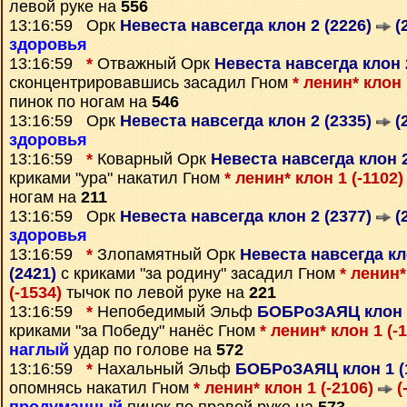
левой руке на
556
13:16:59 Орк
Невеста навсегда клон 2 (2226)
(
здоровья
13:16:59
*
Отважный Орк
Невеста навсегда клон 
сконцентрировавшись засадил Гном
* ленин* клон 
пинок по ногам на
546
13:16:59 Орк
Невеста навсегда клон 2 (2335)
(
здоровья
13:16:59
*
Коварный Орк
Невеста навсегда клон 
криками "ура" накатил Гном
* ленин* клон 1 (-1102
ногам на
211
13:16:59 Орк
Невеста навсегда клон 2 (2377)
(
здоровья
13:16:59
*
Злопамятный Орк
Невеста навсегда кл
(2421)
с криками "за родину" засадил Гном
* ленин*
(-1534)
тычок по левой руке на
221
13:16:59
*
Непобедимый Эльф
БОБРоЗАЯЦ клон 1
криками "за Победу" нанёс Гном
* ленин* клон 1 (-
наглый
удар по голове на
572
13:16:59
*
Нахальный Эльф
БОБРоЗАЯЦ клон 1 (
опомнясь накатил Гном
* ленин* клон 1 (-2106)
(