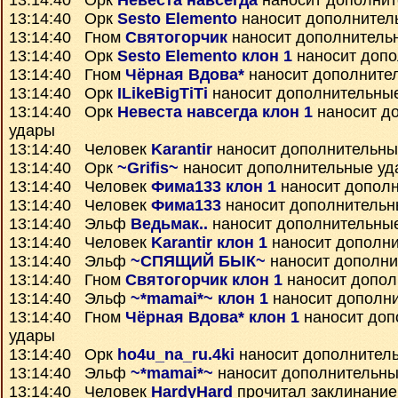
13:14:40 Орк
Невеста навсегда
наносит дополнит
13:14:40 Орк
Sesto Elemento
наносит дополнител
13:14:40 Гном
Святогорчик
наносит дополнитель
13:14:40 Орк
Sesto Elemento клон 1
наносит допо
13:14:40 Гном
Чёрная Вдова*
наносит дополните
13:14:40 Орк
ILikeBigTiTi
наносит дополнительны
13:14:40 Орк
Невеста навсегда клон 1
наносит д
удары
13:14:40 Человек
Karantir
наносит дополнительны
13:14:40 Орк
~Grifis~
наносит дополнительные уд
13:14:40 Человек
Фима133 клон 1
наносит допол
13:14:40 Человек
Фима133
наносит дополнительн
13:14:40 Эльф
Ведьмак..
наносит дополнительны
13:14:40 Человек
Karantir клон 1
наносит дополн
13:14:40 Эльф
~СПЯЩИЙ БЫК~
наносит дополни
13:14:40 Гном
Святогорчик клон 1
наносит допол
13:14:40 Эльф
~*mamai*~ клон 1
наносит дополн
13:14:40 Гном
Чёрная Вдова* клон 1
наносит доп
удары
13:14:40 Орк
ho4u_na_ru.4ki
наносит дополнител
13:14:40 Эльф
~*mamai*~
наносит дополнительны
13:14:40 Человек
HardyHard
прочитал заклинани