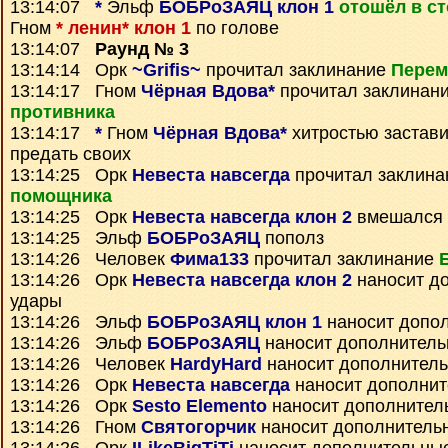
13:14:07
*
Эльф
БОБРоЗАЯЦ клон 1
отошёл в с
Гном
* ленин* клон 1
по голове
13:14:07
Раунд № 3
13:14:14 Орк
~Grifis~
прочитал заклинание
Перем
13:14:17 Гном
Чёрная Вдова*
прочитал заклинан
противника
13:14:17
*
Гном
Чёрная Вдова*
хитростью застав
предать своих
13:14:25 Орк
Невеста навсегда
прочитал заклин
помощника
13:14:25 Орк
Невеста навсегда клон 2
вмешался 
13:14:25 Эльф
БОБРоЗАЯЦ
пополз
13:14:26 Человек
Фима133
прочитал заклинание
13:14:26 Орк
Невеста навсегда клон 2
наносит д
удары
13:14:26 Эльф
БОБРоЗАЯЦ клон 1
наносит допо
13:14:26 Эльф
БОБРоЗАЯЦ
наносит дополнитель
13:14:26 Человек
HardyHard
наносит дополнител
13:14:26 Орк
Невеста навсегда
наносит дополнит
13:14:26 Орк
Sesto Elemento
наносит дополнител
13:14:26 Гном
Святогорчик
наносит дополнитель