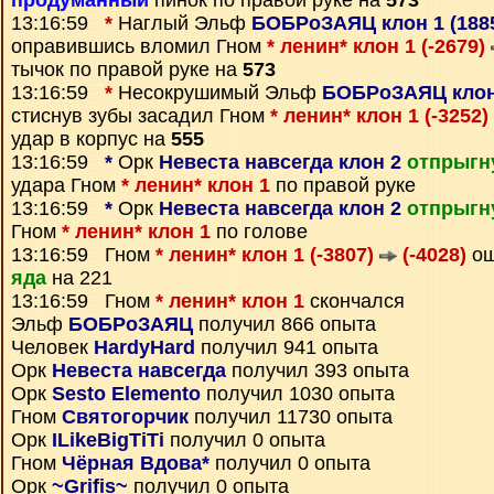
продуманный
пинок по правой руке на
573
13:16:59
*
Наглый Эльф
БОБРоЗАЯЦ клон 1 (188
оправившись вломил Гном
* ленин* клон 1 (-2679)
тычок по правой руке на
573
13:16:59
*
Несокрушимый Эльф
БОБРоЗАЯЦ клон 
стиснув зубы засадил Гном
* ленин* клон 1 (-3252)
удар в корпус на
555
13:16:59
*
Орк
Невеста навсегда клон 2
отпрыгн
удара Гном
* ленин* клон 1
по правой руке
13:16:59
*
Орк
Невеста навсегда клон 2
отпрыгн
Гном
* ленин* клон 1
по голове
13:16:59 Гном
* ленин* клон 1 (-3807)
(-4028)
ощ
яда
на 221
13:16:59 Гном
* ленин* клон 1
скончался
Эльф
БОБРоЗАЯЦ
получил 866 опыта
Человек
HardyHard
получил 941 опыта
Орк
Невеста навсегда
получил 393 опыта
Орк
Sesto Elemento
получил 1030 опыта
Гном
Святогорчик
получил 11730 опыта
Орк
ILikeBigTiTi
получил 0 опыта
Гном
Чёрная Вдова*
получил 0 опыта
Орк
~Grifis~
получил 0 опыта