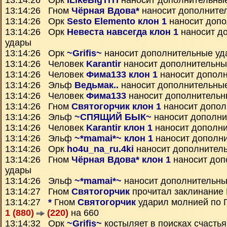
13:14:26 Орк
ILikeBigTiTi
наносит дополнительны
13:14:26 Гном
Чёрная Вдова*
наносит дополните
13:14:26 Орк
Sesto Elemento клон 1
наносит допо
13:14:26 Орк
Невеста навсегда клон 1
наносит д
удары
13:14:26 Орк
~Grifis~
наносит дополнительные уд
13:14:26 Человек
Karantir
наносит дополнительны
13:14:26 Человек
Фима133 клон 1
наносит допол
13:14:26 Эльф
Ведьмак..
наносит дополнительны
13:14:26 Человек
Фима133
наносит дополнительн
13:14:26 Гном
Святогорчик клон 1
наносит допол
13:14:26 Эльф
~СПЯЩИЙ БЫК~
наносит дополни
13:14:26 Человек
Karantir клон 1
наносит дополн
13:14:26 Эльф
~*mamai*~ клон 1
наносит дополн
13:14:26 Орк
ho4u_na_ru.4ki
наносит дополнител
13:14:26 Гном
Чёрная Вдова* клон 1
наносит доп
удары
13:14:26 Эльф
~*mamai*~
наносит дополнительны
13:14:27 Гном
Святогорчик
прочитал заклинание
13:14:27
*
Гном
Святогорчик
ударил молнией по 
1 (880)
(220)
на 660
13:14:32 Орк
~Grifis~
костыляет в поисках счастья