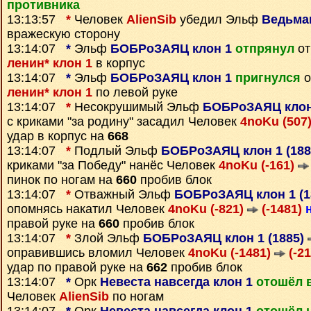
противника
13:13:57
*
Человек
AlienSib
убедил Эльф
Ведьмак
вражескую сторону
13:14:07
*
Эльф
БОБРоЗАЯЦ клон 1
отпрянул
от
ленин* клон 1
в корпус
13:14:07
*
Эльф
БОБРоЗАЯЦ клон 1
пригнулся
о
ленин* клон 1
по левой руке
13:14:07
*
Несокрушимый Эльф
БОБРоЗАЯЦ клон 
с криками "за родину" засадил Человек
4noKu (507
удар в корпус на
668
13:14:07
*
Подлый Эльф
БОБРоЗАЯЦ клон 1 (18
криками "за Победу" нанёс Человек
4noKu (-161)
пинок по ногам на
660
пробив блок
13:14:07
*
Отважный Эльф
БОБРоЗАЯЦ клон 1 (1
опомнясь накатил Человек
4noKu (-821)
(-1481)
правой руке на
660
пробив блок
13:14:07
*
Злой Эльф
БОБРоЗАЯЦ клон 1 (1885)
оправившись вломил Человек
4noKu (-1481)
(-21
удар по правой руке на
662
пробив блок
13:14:07
*
Орк
Невеста навсегда клон 1
отошёл 
Человек
AlienSib
по ногам