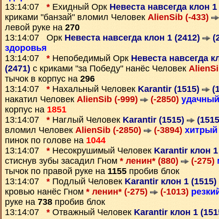
13:14:07
*
Ехидный Орк
Невеста навсегда клон 1
криками "банзай" вломил Человек
AlienSib (-433)
левой руке на
270
13:14:07 Орк
Невеста навсегда клон 1 (2412)
(
здоровья
13:14:07
*
Непобедимый Орк
Невеста навсегда кл
(2471)
с криками "за Победу" нанёс Человек
AlienSi
тычок в корпус на
296
13:14:07
*
Нахальный Человек
Karantir (1515)
(1
накатил Человек
AlienSib (-999)
(-2850)
удачны
корпус на
1851
13:14:07
*
Наглый Человек
Karantir (1515)
(1515
вломил Человек
AlienSib (-2850)
(-3894)
хитрый
пинок по голове на
1044
13:14:07
*
Несокрушимый Человек
Karantir клон 1
стиснув зубы засадил Гном
* ленин* (880)
(-275)
тычок по правой руке на
1155
пробив блок
13:14:07
*
Подлый Человек
Karantir клон 1 (1515)
кровью нанёс Гном
* ленин* (-275)
(-1013)
резки
руке на
738
пробив блок
13:14:07
*
Отважный Человек
Karantir клон 1 (15