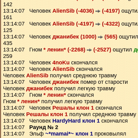
142
13:14:07 Человек
AlienSib (-4036)
(-4197)
ощут
161
13:14:07 Человек
AlienSib (-4197)
(-4322)
ощут
125
13:14:07 Человек
джанибек (1000)
(565)
ощути
435
13:14:07 Гном
* ленин* (-2268)
(-2527)
ощутил
д
259
13:14:07 Человек
4noKu
скончался
13:14:07 Человек
AlienSib
скончался
Человек
AlienSib
получил среднюю травму
13:14:07 Человек
джанибек
помер от старости
Человек
джанибек
получил легкую травму
13:14:07 Гном
* ленин*
скончался
Гном
* ленин*
получил легкую травму
13:14:07 Человек
Решалы клон 1
скончался
Человек
Решалы клон 1
получил среднюю травму
13:14:07 Человек
HardyHard клон 1
скончался
13:14:07
Раунд № 2
13:14:07 Эльф
~*mamai*~ клон 1
проковылял