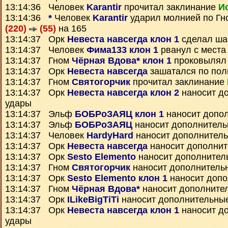
13:14:36 Человек
Karantir
прочитал заклинание
И
13:14:36
*
Человек
Karantir
ударил молнией по Г
(220)
(55)
на 165
13:14:37 Орк
Невеста навсегда клон 1
сделал ша
13:14:37 Человек
Фима133 клон 1
рванул с места
13:14:37 Гном
Чёрная Вдова* клон 1
проковылял
13:14:37 Орк
Невеста навсегда
зашатался по по
13:14:37 Гном
Святогорчик
прочитал заклинание
13:14:37 Орк
Невеста навсегда клон 2
наносит д
удары
13:14:37 Эльф
БОБРоЗАЯЦ клон 1
наносит допо
13:14:37 Эльф
БОБРоЗАЯЦ
наносит дополнитель
13:14:37 Человек
HardyHard
наносит дополнител
13:14:37 Орк
Невеста навсегда
наносит дополнит
13:14:37 Орк
Sesto Elemento
наносит дополнител
13:14:37 Гном
Святогорчик
наносит дополнитель
13:14:37 Орк
Sesto Elemento клон 1
наносит допо
13:14:37 Гном
Чёрная Вдова*
наносит дополните
13:14:37 Орк
ILikeBigTiTi
наносит дополнительны
13:14:37 Орк
Невеста навсегда клон 1
наносит д
удары