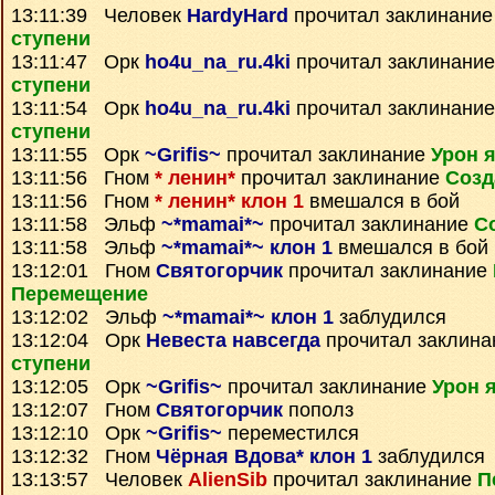
13:11:39 Человек
HardyHard
прочитал заклинани
ступени
13:11:47 Орк
ho4u_na_ru.4ki
прочитал заклинани
ступени
13:11:54 Орк
ho4u_na_ru.4ki
прочитал заклинани
ступени
13:11:55 Орк
~Grifis~
прочитал заклинание
Урон 
13:11:56 Гном
* ленин*
прочитал заклинание
Созд
13:11:56 Гном
* ленин* клон 1
вмешался в бой
13:11:58 Эльф
~*mamai*~
прочитал заклинание
С
13:11:58 Эльф
~*mamai*~ клон 1
вмешался в бой
13:12:01 Гном
Святогорчик
прочитал заклинание
Перемещение
13:12:02 Эльф
~*mamai*~ клон 1
заблудился
13:12:04 Орк
Невеста навсегда
прочитал заклин
ступени
13:12:05 Орк
~Grifis~
прочитал заклинание
Урон 
13:12:07 Гном
Святогорчик
пополз
13:12:10 Орк
~Grifis~
переместился
13:12:32 Гном
Чёрная Вдова* клон 1
заблудился
13:13:57 Человек
AlienSib
прочитал заклинание
П