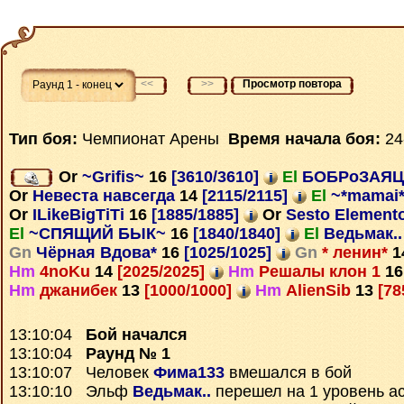
<<
>>
Просмотр повтора
Тип боя:
Чемпионат Арены
Время начала боя:
24
Or
~Grifis~
16
[3610/3610]
El
БОБРоЗАЯ
Or
Невеста навсегда
14
[2115/2115]
El
~*mamai
Or
ILikeBigTiTi
16
[1885/1885]
Or
Sesto Element
El
~СПЯЩИЙ БЫК~
16
[1840/1840]
El
Ведьмак.
Gn
Чёрная Вдова*
16
[1025/1025]
Gn
* ленин*
1
Hm
4noKu
14
[2025/2025]
Hm
Решалы клон 1
16
Hm
джанибек
13
[1000/1000]
Hm
AlienSib
13
[78
13:10:04
Бой начался
13:10:04
Раунд № 1
13:10:07 Человек
Фима133
вмешался в бой
13:10:10 Эльф
Ведьмак..
перешел на 1 уровень а