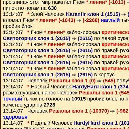
проклиная этот мир накатил Гном
* ленин* (-1013)
пинок по ногам на
630
13:14:07
*
Злой Человек
Karantir клон 1 (1515)
(
вломил Гном
* ленин* (-1643)
(-2268)
наглый
тыч
пробив блок
13:14:07
*
Гном
* ленин*
заблокировал
критическ
Святогорчик клон 1 (2615)
(2615)
по левой руке
13:14:07
*
Гном
* ленин*
заблокировал
критическ
Святогорчик клон 1 (2615)
(2615)
по правой рук
13:14:07
*
Гном
* ленин*
заблокировал
критическ
Святогорчик клон 1 (2615)
(2615)
по правой рук
13:14:07
*
Гном
* ленин*
заблокировал
критическ
Святогорчик клон 1 (2615)
(2615)
в корпус
13:14:07 Человек
Решалы клон 1 (0)
(545)
полу
13:14:07
*
Наглый Человек
HardyHard клон 1 (37
размахнувшись нанёс Человек
Решалы клон 1 (54
точный
тычок по голове на
10915
пробив блок но 
хамство удар на
2728
13:14:07 Человек
Решалы клон 1 (-10370)
(-982
здоровья
13:14:07
*
Подлый Человек
HardyHard клон 1 (10