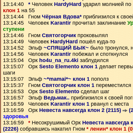
13:14:40
*
Человек
HardyHard
ударил молнией по
клон 1
на 55
13:14:44 Гном
Чёрная Вдова*
приблизился к свое
13:14:45 Человек
Karantir
прочитал заклинание
У
ступени
13:14:46 Гном
Святогорчик
проковылял
13:14:49 Человек
HardyHard
пошёл куда-то
13:14:52 Эльф
~СПЯЩИЙ БЫК~
было тронулся, 
13:14:56 Человек
Karantir
побежал и споткнулся
13:15:04 Орк
ho4u_na_ru.4ki
заблудился
13:15:07 Орк
Sesto Elemento клон 1
делает перв
шаги
13:15:07 Эльф
~*mamai*~ клон 1
пополз
13:15:37 Гном
Святогорчик клон 1
переместился
13:16:53 Орк
Sesto Elemento
сделал шаг
13:16:57 Эльф
Ведьмак..
приблизился к своей по
13:16:59 Человек
Karantir клон 1
рванул с места
13:16:59 Орк
Невеста навсегда клон 2 (2115)
(2
здоровья
13:16:59
*
Несокрушимый Орк
Невеста навсегда к
(2226)
собравшись накатил Гном
* ленин* клон 1 (