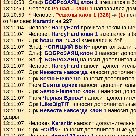
13:10:53 Эльф
БОБРоЗАЯЦ клон 1
вмешался в б
13:10:59 Человек
Решалы клон 1
направился дом
13:10:59
*
Человек
Решалы клон 1 (328)
(1)
пол
от Человек
Karantir
на
327
13:11:04 Человек
HardyHard
прочитал заклинани
13:11:04 Человек
HardyHard клон 1
вмешался в б
13:11:07 Орк
ho4u_na_ru.4ki
вмешался в бой
13:11:07 Эльф
~СПЯЩИЙ БЫК~
прочитал заклин
13:11:07 Эльф
БОБРоЗАЯЦ клон 1
наносит допо
13:11:07 Эльф
БОБРоЗАЯЦ
наносит дополнитель
13:11:07 Человек
HardyHard
наносит дополнител
13:11:07 Орк
Невеста навсегда
наносит дополнит
13:11:07 Орк
Sesto Elemento
наносит дополнител
13:11:07 Гном
Святогорчик
наносит дополнитель
13:11:07 Орк
Sesto Elemento клон 1
наносит допо
13:11:07 Гном
Чёрная Вдова*
наносит дополните
13:11:07 Орк
ILikeBigTiTi
наносит дополнительны
13:11:07 Орк
Невеста навсегда клон 1
наносит д
удары
13:11:07 Человек
Karantir
наносит дополнительны
13:11:07 Орк
~Grifis~
наносит дополнительные уд