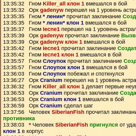
13:35:32 Гном
Killer_all клон 1
вмешался в бой
13:35:32 Орк
gadenyw
перешел на 1 уровень астр
13:35:35 Гном
* ленин*
прочитал заклинание
Созд
13:35:35 Гном
* ленин* клон 1
вмешался в бой
13:35:37 Гном
Iecne1
перешел на 1 уровень астра
13:35:39 Орк
gadenyw
прочитал заклинание
Вызв
13:35:39 Орк
gadenyw клон 1
вмешался в бой
13:35:42 Гном
Iecne1
прочитал заклинание
Создат
13:35:42 Гном
Iecne1 клон 1
вмешался в бой
13:35:57 Гном
Слоупок
прочитал заклинание
Созд
13:35:57 Гном
Слоупок клон 1
вмешался в бой
13:36:03 Гном
Слоупок
побежал и споткнулся
13:36:27 Орк
Cranium
перешел на 1 уровень астр
13:36:32 Гном
Killer_all клон 1
делает первые неу
13:36:53 Орк
Cranium
прочитал заклинание
Созда
13:36:53 Орк
Cranium клон 1
вмешался в бой
13:36:59 Орк
Cranium
сделал шаг
13:37:56 Человек
SiberianFish
прочитал заклинан
противника
13:38:03
*
Человек
SiberianFish
пригнулся
от уд
клон 1
в корпус