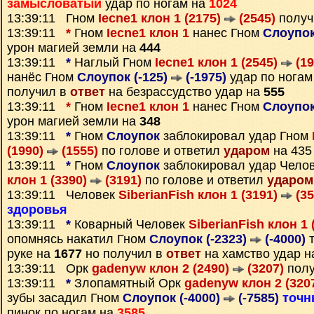
замысловатый
удар по ногам на
1024
13:39:11 Гном
Iecne1 клон 1 (2175)
(2545)
получ
13:39:11
*
Гном
Iecne1 клон 1
нанес Гном
Слоупок
урон магией земли на
444
13:39:11
*
Наглый Гном
Iecne1 клон 1 (2545)
(19
нанёс Гном
Слоупок (-125)
(-1975)
удар по ногам
получил в
ответ
на безрассудство удар на
555
13:39:11
*
Гном
Iecne1 клон 1
нанес Гном
Слоупок
урон магией земли на
348
13:39:11
*
Гном
Слоупок
заблокировал удар Гном
(1990)
(1555)
по голове и ответил
ударом
на 435
13:39:11
*
Гном
Слоупок
заблокировал удар Чело
клон 1 (3390)
(3191)
по голове и ответил
ударом
13:39:11 Человек
SiberianFish клон 1 (3191)
(35
здоровья
13:39:11
*
Коварный Человек
SiberianFish клон 1 
опомнясь накатил Гном
Слоупок (-2323)
(-4000)
т
руке на
1677
но получил в
ответ
на хамство удар 
13:39:11 Орк
gadenyw клон 2 (2490)
(3207)
полу
13:39:11
*
Злопамятный Орк
gadenyw клон 2 (320
зубы засадил Гном
Слоупок (-4000)
(-7585)
точн
пинок по ногам на
3585