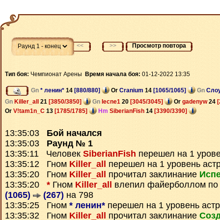
<<
>>
Просмотр повтора
Тип боя:
Чемпионат Арены
Время начала боя:
01-12-2022 13:35
Gn
* ленин*
14
[880/880]
Or
Cranium
14
[1065/1065]
Gn
Сло
Gn
Killer_all
21
[3850/3850]
Gn
Iecne1
20
[3045/3045]
Or
gadenyw
24
[
Or
V!tam1n_C
13
[1785/1785]
Hm
SiberianFish
14
[3390/3390]
13:35:03
Бой начался
13:35:03
Раунд № 1
13:35:11 Человек
SiberianFish
перешел на 1 урове
13:35:12 Гном
Killer_all
перешел на 1 уровень аст
13:35:20 Гном
Killer_all
прочитал заклинание
Исп
13:35:20
*
Гном
Killer_all
влепил файерболлом по
(1065)
(267)
на 798
13:35:25 Гном
* ленин*
перешел на 1 уровень аст
13:35:32 Гном
Killer_all
прочитал заклинание
Созд