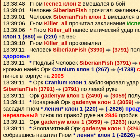
13:38:48 Гном
Iecne1 клон 2
вмешался в бой
13:39:01 Человек
SiberianFish
прочитал заклинан
13:39:01 Человек
SiberianFish клон 1
вмешался в
13:39:06 Гном
Killer_all
прочитал заклинание
Исп
13:39:06
*
Гном
Killer_all
нанёс магический удар п
клон 1 (880)
(220)
на 660
13:39:10 Гном
Killer_all
проковылял
13:39:11 Человек
SiberianFish (3390)
(3791)
пол
здоровья
13:39:11
*
Подлый Человек
SiberianFish (3791)
кровью нанёс Орк
Cranium клон 1 (267)
(-1738)
пинок в корпус на
2005
13:39:11
*
Орк
Cranium клон 1
заблокировал удар
SiberianFish (3791)
(3791)
по левой руке
13:39:11 Орк
gadenyw клон 1 (2490)
(3059)
полу
13:39:11
*
Коварный Орк
gadenyw клон 1 (3059)
засадил Гном
* ленин* клон 1 (220)
(-2626)
прод
нереальный
пинок по правой руке на
2846
пробив 
13:39:11 Орк
gadenyw клон 1 (3059)
(3263)
полу
13:39:11
*
Злопамятный Орк
gadenyw клон 1 (326
собравшись накатил Гном
* ленин* клон 1 (-2626)