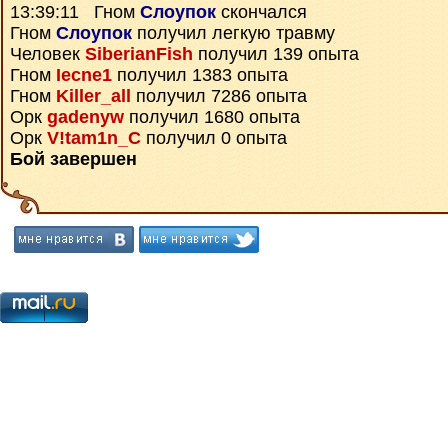
13:39:11 Гном
Слоупок
скончался
Гном
Слоупок
получил легкую травму
Человек
SiberianFish
получил 139 опыта
Гном
Iecne1
получил 1383 опыта
Гном
Killer_all
получил 7286 опыта
Орк
gadenyw
получил 1680 опыта
Орк
V!tam1n_C
получил 0 опыта
Бой завершен