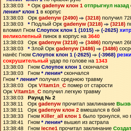
13:38:03
*
Орк
gadenyw клон 1
отпрыгнул назад
ленин* клон 1
в корпус
13:38:03 Орк
gadenyw (2490)
(3218)
получил 7
13:38:03
*
Подлый Орк
gadenyw (3218)
(3218)
п
вломил Гном
Слоупок клон 1 (1015)
(-2625)
хит
великолепный
пинок в корпус на
3640
13:38:03 Орк
gadenyw (3218)
(3486)
получил 2
13:38:03
*
Злой Орк
gadenyw (3486)
(3486)
соср
нанёс Гном
Слоупок клон 1 (-2625)
(-3968)
резк
сокрушительный
удар по голове на
1343
13:38:03 Гном
Слоупок клон 1
скончался
13:38:03 Гном
* ленин*
скончался
Гном
* ленин*
получил среднюю травму
13:38:03 Орк
V!tam1n_C
помер от старости
Орк
V!tam1n_C
получил легкую травму
13:38:03
Раунд № 2
13:38:11 Орк
gadenyw
прочитал заклинание
Вызв
13:38:11 Орк
gadenyw клон 2
вмешался в бой
13:38:33 Гном
Killer_all клон 1
было тронулся, но
13:38:41 Гном
* ленин*
вышел из астрала
13:38:48 Гном
Iecne1
прочитал заклинание
Создат