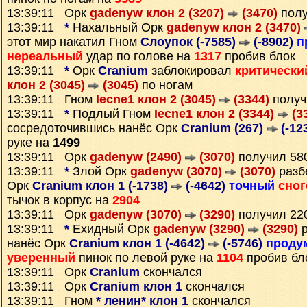
13:39:11 Орк
gadenyw клон 2 (3207)
(3470)
полу
13:39:11
*
Нахальный Орк
gadenyw клон 2 (3470)
этот мир накатил Гном
Слоупок (-7585)
(-8902)
п
нереальный
удар по голове на
1317
пробив блок
13:39:11
*
Орк
Cranium
заблокировал
критически
клон 2 (3045)
(3045)
по ногам
13:39:11 Гном
Iecne1 клон 2 (3045)
(3344)
получ
13:39:11
*
Подлый Гном
Iecne1 клон 2 (3344)
(3
сосредоточившись нанёс Орк
Cranium (267)
(-12
руке на
1499
13:39:11 Орк
gadenyw (2490)
(3070)
получил 58
13:39:11
*
Злой Орк
gadenyw (3070)
(3070)
разб
Орк
Cranium клон 1 (-1738)
(-4642)
точный
сно
тычок в корпус на
2904
13:39:11 Орк
gadenyw (3070)
(3290)
получил 22
13:39:11
*
Ехидный Орк
gadenyw (3290)
(3290)
р
нанёс Орк
Cranium клон 1 (-4642)
(-5746)
проду
уверенный
пинок по левой руке на
1104
пробив бл
13:39:11 Орк
Cranium
скончался
13:39:11 Орк
Cranium клон 1
скончался
13:39:11 Гном
* ленин* клон 1
скончался