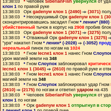
13:38:03
*
Человек
SiberianFish
увернулся
от уд
клон 1
по правой руке
13:38:03 Орк
gadenyw клон 1 (2490)
(3071)
полу
13:38:03
*
Несокрушимый Орк
gadenyw клон 1 (3
сконцентрировавшись засадил Гном
* ленин* (880)
убийственный
тычок в корпус на
2908
пробив блок
13:38:03 Орк
gadenyw клон 1 (3071)
(3275)
полу
13:38:03
*
Отважный Орк
gadenyw клон 1 (3275)
"ура" накатил Гном
* ленин* (-2028)
(-3052)
прод
нереальный
пинок по ногам на
1024
13:38:03
*
Гном
Iecne1 клон 1
нанес Гном
Слоупок
урон магией земли на
348
13:38:03
*
Гном
Слоупок
заблокировал
критическ
Iecne1 клон 1 (3045)
(2610)
по правой руке и от
13:38:03
*
Гном
Iecne1 клон 1
нанес Гном
Слоупок
магией земли на
348
13:38:03
*
Гном
Слоупок
заблокировал удар Гном
(2610)
(2175)
по ногам и ответил
ударом
на 435
13:38:03
*
Человек
SiberianFish
увернулся
от уд
клон 1
по ногам
13:38:03
*
Орк
gadenyw клон 1
отпрыгнул в сто
* ленин* клон 1
по правой руке