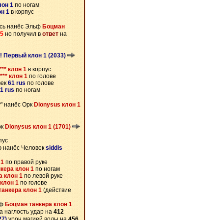
лон 1
по ногам
он 1
в корпус
сь нанёс Эльф
Боцман
5
но получил в
ответ
на
! Первый клон 1 (2033)
*** клон 1
в корпус
*** клон 1
по голове
век
61 rus
по голове
1 rus
по ногам
у" нанёс Орк
Dionysus клон 1
рк
Dionysus клон 1 (1701)
пус
ю нанёс Человек
siddis
 1
по правой руке
кера клон 1
по ногам
а клон 1
по левой руке
клон 1
по голове
танкера клон 1
(действие
ьф
Боцман танкера клон 1
а наглость удар на
412
27)
урон магией воды на
456