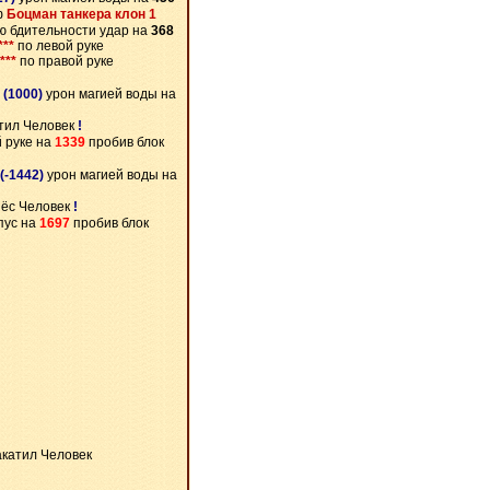
ф
Боцман танкера клон 1
ю бдительности удар на
368
***
по левой руке
***
по правой руке
(1000)
урон магией воды на
тил Человек
!
 руке на
1339
пробив блок
(-1442)
урон магией воды на
нёс Человек
!
пус на
1697
пробив блок
катил Человек