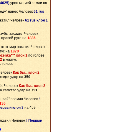
4625)
урон магией земли на
беду" нанёс Человек
61 rus
катил Человек
61 rus клон 1
 зубы засадил Человек
 правой руке на
1886
 этот мир накатил Человек
пус на
1870
ezenka*** клон 1
по голове
 2
в корпус
о голове
Человек
Как бы... клон 2
ходки удар на
350
ёс Человек
Как бы... клон 2
а хамство удар на
351
анзай" вломил Человек
!
136
Первый клон 3
на 459
акатил Человек
! Первый
я