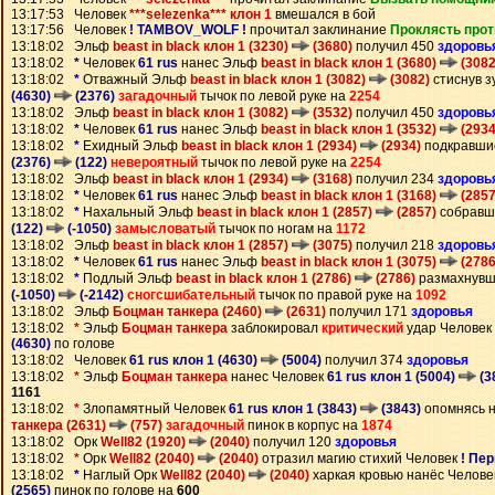
13:17:53 Человек
***selezenka*** клон 1
вмешался в бой
13:17:56 Человек
! TAMBOV_WOLF !
прочитал заклинание
Проклясть прот
13:18:02 Эльф
beast in black клон 1 (3230)
(3680)
получил 450
здоровь
13:18:02
*
Человек
61 rus
нанес Эльф
beast in black клон 1 (3680)
(3082
13:18:02
*
Отважный Эльф
beast in black клон 1 (3082)
(3082)
стиснув з
(4630)
(2376)
загадочный
тычок по левой руке на
2254
13:18:02 Эльф
beast in black клон 1 (3082)
(3532)
получил 450
здоровь
13:18:02
*
Человек
61 rus
нанес Эльф
beast in black клон 1 (3532)
(2934
13:18:02
*
Ехидный Эльф
beast in black клон 1 (2934)
(2934)
подкравши
(2376)
(122)
невероятный
тычок по левой руке на
2254
13:18:02 Эльф
beast in black клон 1 (2934)
(3168)
получил 234
здоровь
13:18:02
*
Человек
61 rus
нанес Эльф
beast in black клон 1 (3168)
(2857
13:18:02
*
Нахальный Эльф
beast in black клон 1 (2857)
(2857)
собравш
(122)
(-1050)
замысловатый
тычок по ногам на
1172
13:18:02 Эльф
beast in black клон 1 (2857)
(3075)
получил 218
здоровь
13:18:02
*
Человек
61 rus
нанес Эльф
beast in black клон 1 (3075)
(2786
13:18:02
*
Подлый Эльф
beast in black клон 1 (2786)
(2786)
размахнувш
(-1050)
(-2142)
сногсшибательный
тычок по правой руке на
1092
13:18:02 Эльф
Боцман танкера (2460)
(2631)
получил 171
здоровья
13:18:02
*
Эльф
Боцман танкера
заблокировал
критический
удар Человек
(4630)
по голове
13:18:02 Человек
61 rus клон 1 (4630)
(5004)
получил 374
здоровья
13:18:02
*
Эльф
Боцман танкера
нанес Человек
61 rus клон 1 (5004)
(3
1161
13:18:02
*
Злопамятный Человек
61 rus клон 1 (3843)
(3843)
опомнясь 
танкера (2631)
(757)
загадочный
пинок в корпус на
1874
13:18:02 Орк
Well82 (1920)
(2040)
получил 120
здоровья
13:18:02
*
Орк
Well82 (2040)
(2040)
отразил магию стихий Человек
! Пе
13:18:02
*
Наглый Орк
Well82 (2040)
(2040)
харкая кровью нанёс Челов
(2565)
пинок по голове на
600