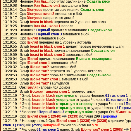
13:19:08 Человек
Как бы...
прочитал заклинание
Создать клон
13:19:08 Человек
Как бы... клон 2
вмешался в бой
13:19:14 Орк
Dionysus
прочитал заклинание
Создать клон
13:19:14 Орк
Dionysus клон 2
вмешался в бой
13:19:17 Орк
Dionysus
направился домой
13:19:24 Эльф
beast in black
перешел на 2 уровень астрала
13:19:25 Человек
Как бы... клон 1
пополз
13:19:29 Человек
! Первый
прочитал заклинание
Создать клон
13:19:29 Человек
! Первый клон 3
вмешался в бой
13:19:44 Орк
!Биля!
вмешался в бой
13:19:51 Орк
!Биля!
перешел на 1 уровень астрала
13:19:55 Эльф
beast in black клон 1
делает первые неуверенные шаги
13:19:59 Эльф
beast in black
прочитал заклинание
Создать клон
13:19:59 Эльф
beast in black клон 2
вмешался в бой
13:20:04 Орк
!Биля!
прочитал заклинание
Вызвать помощника
13:20:04 Орк
!Биля! клон 1
вмешался в бой
13:20:32 Эльф
Шо не так?
вмешался в бой
13:20:36 Эльф
Шо не так?
перешел на 1 уровень астрала
13:20:53 Эльф
Шо не так?
прочитал заклинание
Создать клон
13:20:53 Эльф
Шо не так? клон 1
вмешался в бой
13:20:56 Эльф
Шо не так?
заблудился
13:21:11 Орк
!Биля!
направился домой
13:21:19 Эльф
Боцман танкера клон 1
переместился
13:21:19
*
Эльф
beast in black
пригнулся
от удара Человек
61 rus клон 1
п
13:21:19
*
Эльф
beast in black
увернулся
от удара Человек
61 rus клон 1
п
13:21:19
*
Эльф
beast in black
отпрыгнул в сторону
от удара Человек
! П
13:21:19
*
Эльф
beast in black
отпрыгнул назад
от удара Человек
! Первы
13:21:19
*
Человек
! Первый клон 3
отпрыгнул вбок
от удара Орк
!Биля! к
13:21:19 Орк
!Биля! клон 1 (2940)
(3239)
получил 299
здоровья
13:21:19
*
Несокрушимый Орк
!Биля! клон 1 (3239)
(3239)
с криками "ур
клон 3 (3165)
(2595)
коварный
тычок по ногам на
570
13:21:19
*
Человек
61 rus клон 1
нанес Эльф
Шо не так? клон 1 (2965)
(