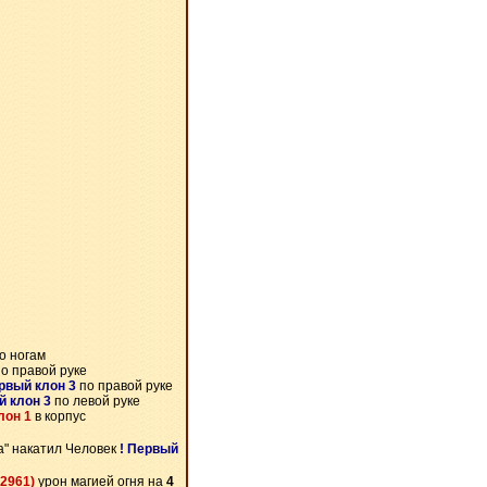
о ногам
о правой руке
ервый клон 3
по правой руке
й клон 3
по левой руке
лон 1
в корпус
а" накатил Человек
! Первый
2961)
урон магией огня на
4