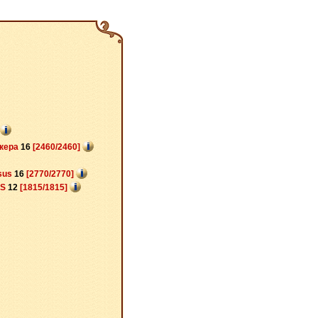
нкера
16
[2460/2460]
sus
16
[2770/2770]
_S
12
[1815/1815]