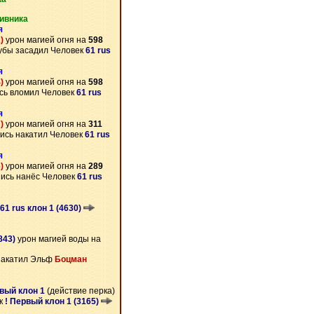
ивника
я
)
урон магией огня на
598
убы засадил Человек
61 rus
я
)
урон магией огня на
598
сь вломил Человек
61 rus
я
)
урон магией огня на
311
ись накатил Человек
61 rus
я
)
урон магией огня на
289
ись нанёс Человек
61 rus
61 rus клон 1 (4630)
843)
урон магией воды на
накатил Эльф
Боцман
рвый клон 1
(действие перка)
ек
! Первый клон 1 (3165)