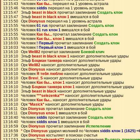
13:15:43 Человек
Как бы...
перешел на 1 уровень астрала
13:15:46 Человек
siddis
перешел на 1 уровень астрала
13:15:47 Эльф
beast in black
прочитал заклинание
Создать клон
13:15:47 Эльф
beast in black клон 1
вмешался в бой
13:15:50 Орк
Dionysus
перешел на 1 уровень астрала
13:15:55 Человек
61 rus
прочитал заклинание
Создать клон
13:15:55 Человек
61 rus клон 1
вмешался в бой
13:15:55 Человек
Как бы...
прочитал заклинание
Создать клон
13:15:55 Человек
Как бы... клон 1
вмешался в бой
13:16:03 Человек
! Первый
прочитал заклинание
Создать клон
13:16:03 Человек
! Первый клон 1
вмешался в бой
13:16:10 Орк
Well82
прочитал заклинание
Боевой клич
13:16:10 Эльф
beast in black клон 1
наносит дополнительные удары
13:16:10 Эльф
Боцман танкера
наносит дополнительные удары
13:16:10 Орк
Well82
наносит дополнительные удары
13:16:10 Орк
Dionysus
наносит дополнительные удары
13:16:10 Человек
Я тебя люблю
наносит дополнительные удары
13:16:10 Орк
Brevi_S
наносит дополнительные удары
13:16:10 Человек
Как бы... клон 1
наносит дополнительные удары
13:16:10 Эльф
Боцман танкера клон 1
наносит дополнительные удары
13:16:10 Эльф
beast in black
наносит дополнительные удары
13:16:10 Человек
***selezenka***
наносит дополнительные удары
13:16:10 Человек
Как бы...
наносит дополнительные удары
13:16:10 Орк
*Masick*
наносит дополнительные удары
13:16:11 Орк
Dionysus
прочитал заклинание
Создать клон
13:16:11 Орк
Dionysus клон 1
вмешался в бой
13:16:40 Человек
siddis
прочитал заклинание
Создать клон
13:16:40 Человек
siddis клон 1
вмешался в бой
13:16:59 Орк
Dionysus
прочитал заклинание
Испепеление
13:16:59
*
Орк
Dionysus
ударил молнией по Человек
siddis клон 1 (1625)
13:17:36 Орк
Dionysus
костыляет в поисках счастья
13:17:53 Человек
***selezenka***
прочитал заклинание
Вызвать помощни