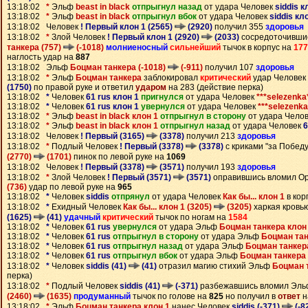
13:18:02
*
Эльф
beast in black
отпрыгнул назад
от удара Человек
siddis к
13:18:02
*
Эльф
beast in black
отпрыгнул вбок
от удара Человек
siddis кл
13:18:02 Человек
! Первый клон 1 (2565)
(2920)
получил 355
здоровья
13:18:02
*
Злой Человек
! Первый клон 1 (2920)
(2033)
сосредоточивши
танкера (757)
(-1018)
молниеносный
сильнейший
тычок в корпус на
177
наглость удар на
887
13:18:02 Эльф
Боцман танкера (-1018)
(-911)
получил 107
здоровья
13:18:02
*
Эльф
Боцман танкера
заблокировал
критический
удар Человек
(1750)
по правой руке и ответил
ударом
на 283 (действие перка)
13:18:02
*
Человек
61 rus клон 1
пригнулся
от удара Человек
***selezenka
13:18:02
*
Человек
61 rus клон 1
увернулся
от удара Человек
***selezenka
13:18:02
*
Эльф
beast in black клон 1
отпрыгнул в сторону
от удара Чело
13:18:02
*
Эльф
beast in black клон 1
отпрыгнул назад
от удара Человек
6
13:18:02 Человек
! Первый (3165)
(3378)
получил 213
здоровья
13:18:02
*
Подлый Человек
! Первый (3378)
(3378)
с криками "за Побед
(2770)
(1701)
пинок по левой руке на
1069
13:18:02 Человек
! Первый (3378)
(3571)
получил 193
здоровья
13:18:02
*
Злой Человек
! Первый (3571)
(3571)
оправившись вломил О
(736)
удар по левой руке на
965
13:18:02
*
Человек
siddis
отпрянул
от удара Человек
Как бы... клон 1
в кор
13:18:02
*
Ехидный Человек
Как бы... клон 1 (3205)
(3205)
харкая кровь
(1625)
(41)
удачный
критический
тычок по ногам на
1584
13:18:02
*
Человек
61 rus
увернулся
от удара Эльф
Боцман танкера клон
13:18:02
*
Человек
61 rus
отпрыгнул в сторону
от удара Эльф
Боцман тан
13:18:02
*
Человек
61 rus
отпрыгнул назад
от удара Эльф
Боцман танкер
13:18:02
*
Человек
61 rus
отпрыгнул вбок
от удара Эльф
Боцман танкера 
13:18:02
*
Человек
siddis (41)
(41)
отразил магию стихий Эльф
Боцман 
перка)
13:18:02
*
Подлый Человек
siddis (41)
(-371)
разбежавшись вломил Эл
(2460)
(1635)
продуманный
тычок по голове на
825
но получил в
ответ
н
13:18:02
*
Эльф
Боцман танкера клон 1
нанес Человек
siddis (-371)
(-8