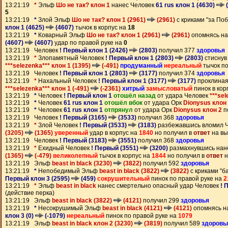
13:21:19
*
Эльф
Шо не так? клон 1
нанес Человек
61 rus клон 1 (4630)
(
5
13:21:19
*
Злой Эльф
Шо не так? клон 1 (2961)
(2961)
с криками "за По
клон 1 (4625)
(4607)
тычок в корпус на
18
13:21:19
*
Коварный Эльф
Шо не так? клон 1 (2961)
(2961)
опомнясь на
(4607)
(4607)
удар по правой руке на
0
13:21:19 Человек
! Первый клон 1 (2426)
(2803)
получил 377
здоровья
13:21:19
*
Злопамятный Человек
! Первый клон 1 (2803)
(2803)
стиснув
***selezenka*** клон 1 (1395)
(-491)
продуманный
нереальный
тычок по
13:21:19 Человек
! Первый клон 1 (2803)
(3177)
получил 374
здоровья
13:21:19
*
Нахальный Человек
! Первый клон 1 (3177)
(3177)
проклиная
***selezenka*** клон 1 (-491)
(-2361)
хитрый
замысловатый
пинок в кор
13:21:19
*
Человек
! Первый клон 1
отошёл назад
от удара Человек
***sel
13:21:19
*
Человек
61 rus клон 1
отошёл вбок
от удара Орк
Dionysus клон
13:21:19
*
Человек
61 rus клон 1
отпрянул
от удара Орк
Dionysus клон 2
п
13:21:19 Человек
! Первый (3165)
(3533)
получил 368
здоровья
13:21:19
*
Злой Человек
! Первый (3533)
(3183)
разбежавшись вломил 
(3205)
(1365)
уверенный
удар в корпус на
1840
но получил в
ответ
на вы
13:21:19 Человек
! Первый (3183)
(3551)
получил 368
здоровья
13:21:19
*
Ехидный Человек
! Первый (3551)
(3200)
размахнувшись нан
(1365)
(-479)
великолепный
тычок в корпус на
1844
но получил в
ответ
н
13:21:19 Эльф
beast in black (3230)
(3822)
получил 592
здоровья
13:21:19
*
Непобедимый Эльф
beast in black (3822)
(3822)
с криками "б
Первый клон 3 (2595)
(459)
сокрушительный
пинок по правой руке на
2
13:21:19
*
Эльф
beast in black
нанес смертельно опасный удар Человек
! 
(действие перка)
13:21:19 Эльф
beast in black (3822)
(4121)
получил 299
здоровья
13:21:19
*
Несокрушимый Эльф
beast in black (4121)
(4121)
опомнясь н
клон 3 (0)
(-1079)
нереальный
пинок по правой руке на
1079
13:21:19 Эльф
beast in black клон 2 (3230)
(3819)
получил 589
здоровь