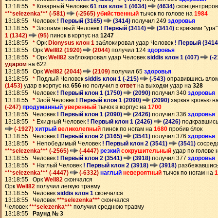
13:18:55
*
Коварный Человек
61 rus клон 1 (4634)
(4634)
сконцентриров
***selezenka*** (-581)
(-2565)
убийственный
тычок по голове на
1984
13:18:55 Человек
! Первый (3165)
(3414)
получил 249
здоровья
13:18:55
*
Злопамятный Человек
! Первый (3414)
(3414)
с криками "ура
1 (1342)
(95)
пинок в корпус на
1247
13:18:55
*
Орк
Dionysus клон 1
заблокировал удар Человек
! Первый (341
13:18:55 Орк
Well82 (1920)
(2044)
получил 124
здоровья
13:18:55
*
Орк
Well82
заблокировал удар Человек
siddis клон 1 (407)
(-2
ударом
на 622
13:18:55 Орк
Well82 (2044)
(2109)
получил 65
здоровья
13:18:55
*
Подлый Человек
siddis клон 1 (-215)
(-543)
оправившись вло
(1453)
удар в корпус на
656
но получил в
ответ
на выходки удар на
328
13:18:55 Человек
! Первый клон 1 (1750)
(2090)
получил 340
здоровья
13:18:55
*
Злой Человек
! Первый клон 1 (2090)
(2090)
харкая кровью н
(-247)
продуманный
уверенный
тычок в корпус на
1700
13:18:55 Человек
! Первый клон 1 (2090)
(2426)
получил 336
здоровья
13:18:55
*
Ехидный Человек
! Первый клон 1 (2426)
(2426)
подкравшись
(-1927)
хитрый
великолепный
пинок по ногам на
1680
пробив блок
13:18:55 Человек
! Первый клон 2 (3165)
(3541)
получил 376
здоровья
13:18:55
*
Непобедимый Человек
! Первый клон 2 (3541)
(3541)
сосред
***selezenka*** (-2565)
(-4447)
резкий
сокрушительный
удар по голове 
13:18:55 Человек
! Первый клон 2 (3541)
(3918)
получил 377
здоровья
13:18:55
*
Наглый Человек
! Первый клон 2 (3918)
(3918)
разбежавшись
***selezenka*** (-4447)
(-6332)
наглый
невероятный
тычок по ногам на
1
13:18:55 Орк
Well82
скончался
Орк
Well82
получил легкую травму
13:18:55 Человек
siddis клон 1
скончался
13:18:55 Человек
***selezenka***
скончался
Человек
***selezenka***
получил среднюю травму
13:18:55
Раунд № 3