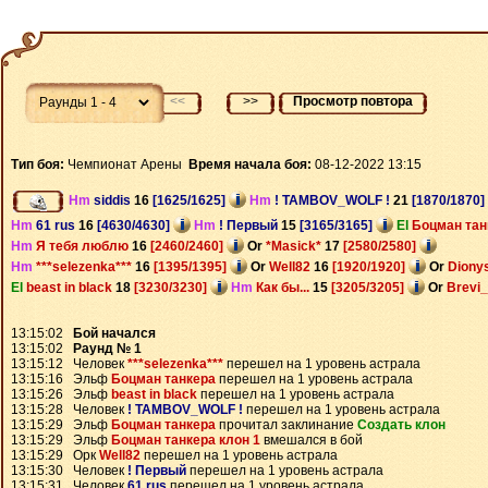
<<
>>
Просмотр повтора
Тип боя:
Чемпионат Арены
Время начала боя:
08-12-2022 13:15
Hm
siddis
16
[1625/1625]
Hm
! TAMBOV_WOLF !
21
[1870/1870]
Hm
61 rus
16
[4630/4630]
Hm
! Первый
15
[3165/3165]
El
Боцман та
Hm
Я тебя люблю
16
[2460/2460]
Or
*Masick*
17
[2580/2580]
Hm
***selezenka***
16
[1395/1395]
Or
Well82
16
[1920/1920]
Or
Diony
El
beast in black
18
[3230/3230]
Hm
Как бы...
15
[3205/3205]
Or
Brevi
13:15:02
Бой начался
13:15:02
Раунд № 1
13:15:12 Человек
***selezenka***
перешел на 1 уровень астрала
13:15:16 Эльф
Боцман танкера
перешел на 1 уровень астрала
13:15:26 Эльф
beast in black
перешел на 1 уровень астрала
13:15:28 Человек
! TAMBOV_WOLF !
перешел на 1 уровень астрала
13:15:29 Эльф
Боцман танкера
прочитал заклинание
Создать клон
13:15:29 Эльф
Боцман танкера клон 1
вмешался в бой
13:15:29 Орк
Well82
перешел на 1 уровень астрала
13:15:30 Человек
! Первый
перешел на 1 уровень астрала
13:15:31 Человек
61 rus
перешел на 1 уровень астрала