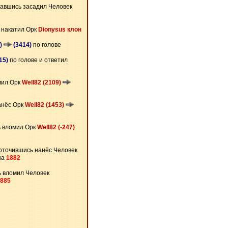
авшись засадил Человек
" накатил Орк
Dionysus клон
4)
(3414)
по голове
15)
по голове и ответил
мил Орк
Well82 (2109)
анёс Орк
Well82 (1453)
 вломил Орк
Well82 (-247)
оточившись нанёс Человек
на
1882
 вломил Человек
885