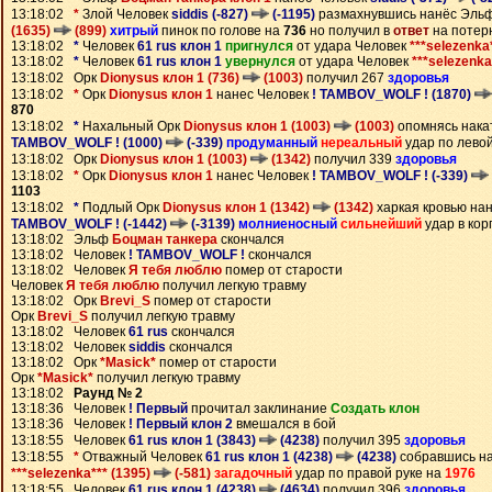
13:18:02
*
Злой Человек
siddis (-827)
(-1195)
размахнувшись нанёс Эль
(1635)
(899)
хитрый
пинок по голове на
736
но получил в
ответ
на потер
13:18:02
*
Человек
61 rus клон 1
пригнулся
от удара Человек
***selezenka
13:18:02
*
Человек
61 rus клон 1
увернулся
от удара Человек
***selezenka
13:18:02 Орк
Dionysus клон 1 (736)
(1003)
получил 267
здоровья
13:18:02
*
Орк
Dionysus клон 1
нанес Человек
! TAMBOV_WOLF ! (1870)
870
13:18:02
*
Нахальный Орк
Dionysus клон 1 (1003)
(1003)
опомнясь нака
TAMBOV_WOLF ! (1000)
(-339)
продуманный
нереальный
удар по левой
13:18:02 Орк
Dionysus клон 1 (1003)
(1342)
получил 339
здоровья
13:18:02
*
Орк
Dionysus клон 1
нанес Человек
! TAMBOV_WOLF ! (-339)
1103
13:18:02
*
Подлый Орк
Dionysus клон 1 (1342)
(1342)
харкая кровью на
TAMBOV_WOLF ! (-1442)
(-3139)
молниеносный
сильнейший
удар в кор
13:18:02 Эльф
Боцман танкера
скончался
13:18:02 Человек
! TAMBOV_WOLF !
скончался
13:18:02 Человек
Я тебя люблю
помер от старости
Человек
Я тебя люблю
получил легкую травму
13:18:02 Орк
Brevi_S
помер от старости
Орк
Brevi_S
получил легкую травму
13:18:02 Человек
61 rus
скончался
13:18:02 Человек
siddis
скончался
13:18:02 Орк
*Masick*
помер от старости
Орк
*Masick*
получил легкую травму
13:18:02
Раунд № 2
13:18:36 Человек
! Первый
прочитал заклинание
Создать клон
13:18:36 Человек
! Первый клон 2
вмешался в бой
13:18:55 Человек
61 rus клон 1 (3843)
(4238)
получил 395
здоровья
13:18:55
*
Отважный Человек
61 rus клон 1 (4238)
(4238)
собравшись на
***selezenka*** (1395)
(-581)
загадочный
удар по правой руке на
1976
13:18:55 Человек
61 rus клон 1 (4238)
(4634)
получил 396
здоровья