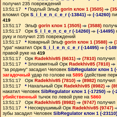
получил 235 повреждений
13:51:17
*
Подлый Эльф
gorin клон 1 (3505)
(35
вломил Орк
S_i_l_e_n_c_e_r (-13841)
(-14260)
пи
419
13:51:17 Эльф
gorin клон 1 (3505)
(3588)
получ
13:51:17 Орк
S_i_l_e_n_c_e_r (-14260)
(-14495)
руку и получил 235 повреждений
13:51:17
*
Коварный Эльф
gorin клон 1 (3588)
(
"ура" накатил Орк
S_i_l_e_n_c_e_r (-14495)
(-149
правой руке на
419
13:51:17 Орк
Radekhiv85 (6631)
(7810)
получил
13:51:17
*
Злопамятный Орк
Radekhiv85 (7810)
"за родину" засадил Человек
SibRegulator клон 1 (
загадочный
удар по голове на
5895
(действие перк
13:51:17 Орк
Radekhiv85 (7810)
(8982)
получил
13:51:17
*
Нахальный Орк
Radekhiv85 (8982)
(8
накатил Человек
SibRegulator клон 1 (-17250)
(-
убийственный
тычок по левой руке на
5860
13:51:17 Орк
Radekhiv85 (8982)
(9747)
получил
13:51:17
*
Несокрушимый Орк
Radekhiv85 (9747)
зубы засадил Человек
SibRegulator клон 1 (-23110