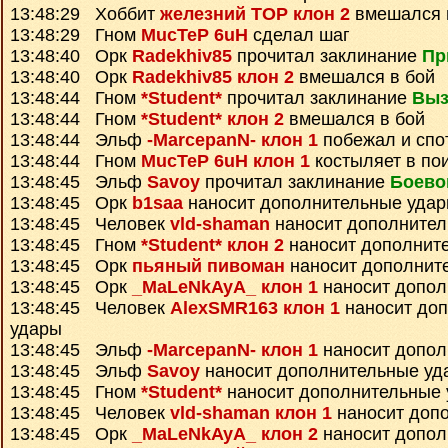
13:48:29 Хоббит
железний ТОР клон 2
вмешался 
13:48:29 Гном
MucTeP 6uH
сделал шаг
13:48:40 Орк
Radekhiv85
прочитал заклинание
Пр
13:48:40 Орк
Radekhiv85 клон 2
вмешался в бой
13:48:44 Гном
*Student*
прочитал заклинание
Выз
13:48:44 Гном
*Student* клон 2
вмешался в бой
13:48:44 Эльф
-MarcepanN- клон 1
побежал и спо
13:48:44 Гном
MucTeP 6uH клон 1
костыляет в пои
13:48:45 Эльф
Savoy
прочитал заклинание
Боево
13:48:45 Орк
b1saa
наносит дополнительные уда
13:48:45 Человек
vld-shaman
наносит дополнител
13:48:45 Гном
*Student* клон 2
наносит дополнит
13:48:45 Орк
пьяный пивоман
наносит дополнит
13:48:45 Орк
_MaLeNkAyA_ клон 1
наносит допол
13:48:45 Человек
AlexSMR163 клон 1
наносит до
удары
13:48:45 Эльф
-MarcepanN- клон 1
наносит допол
13:48:45 Эльф
Savoy
наносит дополнительные уд
13:48:45 Гном
*Student*
наносит дополнительные
13:48:45 Человек
vld-shaman клон 1
наносит доп
13:48:45 Орк
_MaLeNkAyA_ клон 2
наносит допол