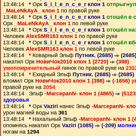
13:48:14
*
Орк
S_i_l_e_n_c_e_r клон 1
отпрыгнул
_MaLeNkAyA_ клон 1
по правой руке
13:48:14
*
Орк
S_i_l_e_n_c_e_r клон 1
отошёл в 
Орк
_MaLeNkAyA_ клон 1
по левой руке
13:48:14
*
Орк
S_i_l_e_n_c_e_r клон 1
отошёл на
Человек
AlexSMR163 клон 1
по правой руке
13:48:14
*
Орк
S_i_l_e_n_c_e_r клон 1
отошёл вб
Человек
AlexSMR163 клон 1
по левой руке
13:48:14
*
Коварный Эльф
Путник. (2685)
(2685
накатил Орк
НовиЧок2010 клон 1 (2720)
(398)
умопомрачительный
пинок по правой руке на
232
13:48:14
*
Ехидный Эльф
Путник. (2685)
(2685)
вломил Орк
НовиЧок2010 клон 1 (398)
(-1656)
у
правой руке на
2054
13:48:14 Эльф
-MarcepanN- клон 1 (4865)
(5123
здоровья
13:48:14
*
Орк
Vaziri
нанес Эльф
-MarcepanN- кло
урон магией воды на
361
13:48:14
*
Нахальный Эльф
-MarcepanN- клон 1 (
опомнясь накатил Орк
Vaziri (1085)
(-209)
молни
ногам на
1294