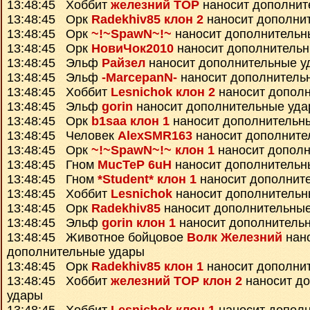
13:48:45 Хоббит
железний ТОР
наносит дополнит
13:48:45 Орк
Radekhiv85 клон 2
наносит дополни
13:48:45 Орк
~!~SpawN~!~
наносит дополнительн
13:48:45 Орк
НовиЧок2010
наносит дополнитель
13:48:45 Эльф
Райзел
наносит дополнительные у
13:48:45 Эльф
-MarcepanN-
наносит дополнитель
13:48:45 Хоббит
Lesnichok клон 2
наносит допол
13:48:45 Эльф
gorin
наносит дополнительные уд
13:48:45 Орк
b1saa клон 1
наносит дополнительн
13:48:45 Человек
AlexSMR163
наносит дополните
13:48:45 Орк
~!~SpawN~!~ клон 1
наносит дополн
13:48:45 Гном
MucTeP 6uH
наносит дополнительн
13:48:45 Гном
*Student* клон 1
наносит дополнит
13:48:45 Хоббит
Lesnichok
наносит дополнительн
13:48:45 Орк
Radekhiv85
наносит дополнительны
13:48:45 Эльф
gorin клон 1
наносит дополнитель
13:48:45 Животное бойцовое
Волк Железний
нан
дополнительные удары
13:48:45 Орк
Radekhiv85 клон 1
наносит дополни
13:48:45 Хоббит
железний ТОР клон 2
наносит д
удары