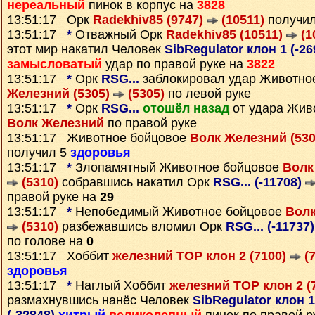
нереальный
пинок в корпус на
3828
13:51:17 Орк
Radekhiv85 (9747)
(10511)
получи
13:51:17
*
Отважный Орк
Radekhiv85 (10511)
(1
этот мир накатил Человек
SibRegulator клон 1 (-2
замысловатый
удар по правой руке на
3822
13:51:17
*
Орк
RSG...
заблокировал удар Животно
Железний (5305)
(5305)
по левой руке
13:51:17
*
Орк
RSG...
отошёл назад
от удара Жив
Волк Железний
по правой руке
13:51:17 Животное бойцовое
Волк Железний (53
получил 5
здоровья
13:51:17
*
Злопамятный Животное бойцовое
Волк
(5310)
собравшись накатил Орк
RSG... (-11708)
правой руке на
29
13:51:17
*
Непобедимый Животное бойцовое
Волк
(5310)
разбежавшись вломил Орк
RSG... (-11737
по голове на
0
13:51:17 Хоббит
железний ТОР клон 2 (7100)
(7
здоровья
13:51:17
*
Наглый Хоббит
железний ТОР клон 2 (
размахнувшись нанёс Человек
SibRegulator клон 1