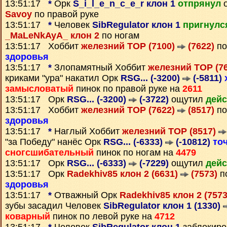
13:51:17
*
Орк
S_i_l_e_n_c_e_r клон 1
отпрянул
о
Savoy
по правой руке
13:51:17
*
Человек
SibRegulator клон 1
пригнулс
_MaLeNkAyA_ клон 2
по ногам
13:51:17 Хоббит
железний ТОР (7100)
(7622)
по
здоровья
13:51:17
*
Злопамятный Хоббит
железний ТОР (7
криками "ура" накатил Орк
RSG... (-3200)
(-5811)
замысловатый
пинок по правой руке на
2611
13:51:17 Орк
RSG... (-3200)
(-3722)
ощутил
дейс
13:51:17 Хоббит
железний ТОР (7622)
(8517)
по
здоровья
13:51:17
*
Наглый Хоббит
железний ТОР (8517)
"за Победу" нанёс Орк
RSG... (-6333)
(-10812)
то
сногсшибательный
пинок по ногам на
4479
13:51:17 Орк
RSG... (-6333)
(-7229)
ощутил
дейс
13:51:17 Орк
Radekhiv85 клон 2 (6631)
(7573)
п
здоровья
13:51:17
*
Отважный Орк
Radekhiv85 клон 2 (757
зубы засадил Человек
SibRegulator клон 1 (1330)
коварный
пинок по левой руке на
4712