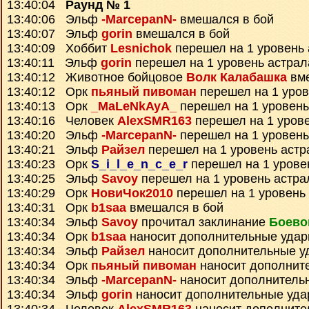
13:40:04
Раунд № 1
13:40:06 Эльф
-MarcepanN-
вмешался в бой
13:40:07 Эльф
gorin
вмешался в бой
13:40:09 Хоббит
Lesnichok
перешел на 1 уровень 
13:40:11 Эльф
gorin
перешел на 1 уровень астрал
13:40:12 Животное бойцовое
Волк Калабашка
вме
13:40:12 Орк
пьяный пивоман
перешел на 1 уров
13:40:13 Орк
_MaLeNkAyA_
перешел на 1 уровень
13:40:16 Человек
AlexSMR163
перешел на 1 уров
13:40:20 Эльф
-MarcepanN-
перешел на 1 уровень
13:40:21 Эльф
Райзел
перешел на 1 уровень астр
13:40:23 Орк
S_i_l_e_n_c_e_r
перешел на 1 урове
13:40:25 Эльф
Savoy
перешел на 1 уровень астра
13:40:29 Орк
НовиЧок2010
перешел на 1 уровень
13:40:31 Орк
b1saa
вмешался в бой
13:40:34 Эльф
Savoy
прочитал заклинание
Боево
13:40:34 Орк
b1saa
наносит дополнительные уда
13:40:34 Эльф
Райзел
наносит дополнительные у
13:40:34 Орк
пьяный пивоман
наносит дополнит
13:40:34 Эльф
-MarcepanN-
наносит дополнитель
13:40:34 Эльф
gorin
наносит дополнительные уд