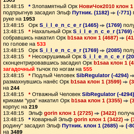
1503
13:48:15
*
Злопамятный Орк
НовиЧок2010 клон 1 
подпрыгнув засадил Эльф
Путник. (1182)
(-771)
руке на
1953
13:48:15 Орк
S_i_l_e_n_c_e_r (1465)
(1769)
пол
13:48:15
*
Нахальный Орк
S_i_l_e_n_c_e_r (1769)
собравшись накатил Орк
b1saa клон 1 (4687)
(41
по голове на
533
13:48:15 Орк
S_i_l_e_n_c_e_r (1769)
(2085)
пол
13:48:15
*
Несокрушимый Орк
S_i_l_e_n_c_e_r (2
сконцентрировавшись засадил Орк
b1saa клон 1 (
загадочный
тычок по ногам на
555
13:48:15
*
Подлый Человек
SibRegulator (-4294)
размахнувшись нанёс Орк
b1saa клон 1 (3599)
(3
на
244
13:48:15
*
Отважный Человек
SibRegulator (-4294
криками "ура" накатил Орк
b1saa клон 1 (3355)
(3
корпус на
219
13:48:15 Эльф
gorin клон 1 (2725)
(3422)
получ
13:48:15
*
Коварный Эльф
gorin клон 1 (3422)
(
родину" засадил Эльф
Путник. клон 1 (2685)
(-8
на
3489