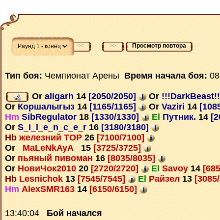
<<
>>
Просмотр повтора
Тип боя:
Чемпионат Арены
Время начала боя:
08
Or
aligarh
14
[2050/2050]
Or
!!!DarkBeast!
Or
Коршалыгыз
14
[1165/1165]
Or
Vaziri
14
[108
Hm
SibRegulator
18
[1330/1330]
El
Путник.
14
[2
Or
S_i_l_e_n_c_e_r
16
[3180/3180]
Hb
железний ТОР
26
[7100/7100]
Or
_MaLeNkAyA_
15
[3725/3725]
Or
пьяный пивоман
16
[8035/8035]
Or
НовиЧок2010
20
[2720/2720]
El
Savoy
14
[685
Hb
Lesnichok
13
[7545/7545]
El
Райзел
13
[3085
Hm
AlexSMR163
14
[6150/6150]
13:40:04
Бой начался