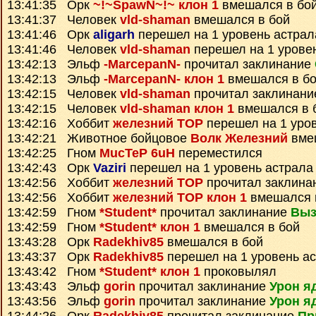
13:41:35 Орк
~!~SpawN~!~ клон 1
вмешался в бо
13:41:37 Человек
vld-shaman
вмешался в бой
13:41:46 Орк
aligarh
перешел на 1 уровень астрал
13:41:46 Человек
vld-shaman
перешел на 1 урове
13:42:13 Эльф
-MarcepanN-
прочитал заклинание
13:42:13 Эльф
-MarcepanN- клон 1
вмешался в б
13:42:15 Человек
vld-shaman
прочитал заклинан
13:42:15 Человек
vld-shaman клон 1
вмешался в 
13:42:16 Хоббит
железний ТОР
перешел на 1 уро
13:42:21 Животное бойцовое
Волк Железний
вме
13:42:25 Гном
MucTeP 6uH
переместился
13:42:43 Орк
Vaziri
перешел на 1 уровень астрала
13:42:56 Хоббит
железний ТОР
прочитал заклина
13:42:56 Хоббит
железний ТОР клон 1
вмешался 
13:42:59 Гном
*Student*
прочитал заклинание
Выз
13:42:59 Гном
*Student* клон 1
вмешался в бой
13:43:28 Орк
Radekhiv85
вмешался в бой
13:43:37 Орк
Radekhiv85
перешел на 1 уровень а
13:43:42 Гном
*Student* клон 1
проковылял
13:43:43 Эльф
gorin
прочитал заклинание
Урон я
13:43:56 Эльф
gorin
прочитал заклинание
Урон я