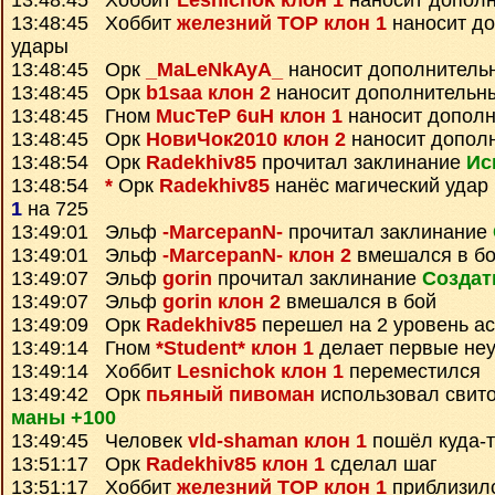
13:48:45 Хоббит
Lesnichok клон 1
наносит допол
13:48:45 Хоббит
железний ТОР клон 1
наносит д
удары
13:48:45 Орк
_MaLeNkAyA_
наносит дополнитель
13:48:45 Орк
b1saa клон 2
наносит дополнительн
13:48:45 Гном
MucTeP 6uH клон 1
наносит дополн
13:48:45 Орк
НовиЧок2010 клон 2
наносит допол
13:48:54 Орк
Radekhiv85
прочитал заклинание
Ис
13:48:54
*
Орк
Radekhiv85
нанёс магический удар
1
на 725
13:49:01 Эльф
-MarcepanN-
прочитал заклинание
13:49:01 Эльф
-MarcepanN- клон 2
вмешался в б
13:49:07 Эльф
gorin
прочитал заклинание
Создат
13:49:07 Эльф
gorin клон 2
вмешался в бой
13:49:09 Орк
Radekhiv85
перешел на 2 уровень а
13:49:14 Гном
*Student* клон 1
делает первые не
13:49:14 Хоббит
Lesnichok клон 1
переместился
13:49:42 Орк
пьяный пивоман
использовал свит
маны +100
13:49:45 Человек
vld-shaman клон 1
пошёл куда-
13:51:17 Орк
Radekhiv85 клон 1
сделал шаг
13:51:17 Хоббит
железний ТОР клон 1
приблизилс