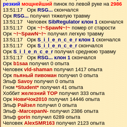
резкий
мощнейший
пинок по левой руке на
2986
13:51:17 Орк
RSG...
скончался
Орк
RSG...
получил тяжелую травму
13:51:17 Человек
SibRegulator клон 1
скончался
13:51:17 Орк
~!~SpawN~!~
помер от старости
Орк
~!~SpawN~!~
получил легкую травму
13:51:17 Орк
S_i_l_e_n_c_e_r клон 1
скончался
13:51:17 Орк
S_i_l_e_n_c_e_r
скончался
Орк
S_i_l_e_n_c_e_r
получил среднюю травму
13:51:17 Орк
RSG... клон 1
скончался
Орк
b1saa
получил 0 опыта
Человек
vld-shaman
получил 1417 опыта
Орк
пьяный пивоман
получил 0 опыта
Эльф
Savoy
получил 0 опыта
Гном
*Student*
получил 41 опыта
Хоббит
железний ТОР
получил 333 опыта
Орк
НовиЧок2010
получил 14446 опыта
Эльф
Райзел
получил 0 опыта
Эльф
-MarcepanN-
получил 2386 опыта
Эльф
gorin
получил 6289 опыта
Человек
AlexSMR163
получил 2123 опыта