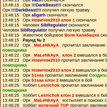
13:48:15 Орк
Vaziri
скончался
13:48:15 Орк
!!!DarkBeast!!!
скончался
Орк
!!!DarkBeast!!!
получил легкую травму
13:48:15 Орк
aligarh
скончался
13:48:15 Орк
НовиЧок2010 клон 1
скончался
13:48:15 Человек
SibRegulator
скончался
Человек
SibRegulator
получил легкую травму
13:48:15 Животное бойцовое
Волк Калабашка
ско
13:48:15
Раунд № 2
13:48:22 Орк
_MaLeNkAyA_
прочитал заклинание
помощника
13:48:22 Орк
_MaLeNkAyA_ клон 2
вмешался в б
13:48:23 Орк
НовиЧок2010
прочитал заклинание
помощника
13:48:23 Орк
НовиЧок2010 клон 2
вмешался в бо
13:48:23 Орк
b1saa
прочитал заклинание
Создать
13:48:23 Орк
b1saa клон 2
вмешался в бой
13:48:25 Хоббит
Lesnichok
прочитал заклинание
помощника
13:48:25 Хоббит
Lesnichok клон 2
вмешался в бо
13:48:28 Орк
_MaLeNkAyA_
костыляет в поисках с
13:48:29 Хоббит
железний ТОР
прочитал заклина