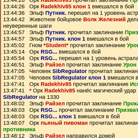
13:44:26 Орк
Radekhiv85
прочитал заклинание
Пр
13:44:26 Орк
Radekhiv85 клон 1
вмешался в бой
13:44:36 Эльф
Путник.
перешел на 1 уровень аст
13:44:42 Животное бойцовое
Волк Железний
дел
неуверенные шаги
13:44:57 Эльф
Путник.
прочитал заклинание
Приз
13:44:57 Эльф
Путник. клон 1
вмешался в бой
13:45:02 Гном
*Student*
прочитал заклинание
Уро
13:45:14 Орк
RSG...
вмешался в бой
13:45:54 Орк
RSG...
перешел на 1 уровень астрал
13:46:51 Эльф
Райзел
прочитал заклинание
Урон
13:47:05 Человек
SibRegulator
прочитал заклина
13:47:05 Человек
SibRegulator клон 1
вмешался в
13:47:41 Орк
Radekhiv85
прочитал заклинание
Ис
13:47:41
*
Орк
Radekhiv85
нанёс магический удар
SibRegulator
на 1330
13:48:02 Эльф
Райзел
прочитал заклинание
Прок
13:48:03 Орк
RSG...
прочитал заклинание
Призват
13:48:03 Орк
RSG... клон 1
вмешался в бой
13:48:07 Орк
пьяный пивоман
прочитал заклина
противника
13:48:12 Эльф
Райзел
направился домой