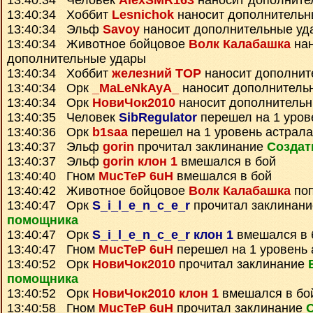
13:40:34 Человек
AlexSMR163
наносит дополните
13:40:34 Хоббит
Lesnichok
наносит дополнительн
13:40:34 Эльф
Savoy
наносит дополнительные уд
13:40:34 Животное бойцовое
Волк Калабашка
нан
дополнительные удары
13:40:34 Хоббит
железний ТОР
наносит дополнит
13:40:34 Орк
_MaLeNkAyA_
наносит дополнитель
13:40:34 Орк
НовиЧок2010
наносит дополнитель
13:40:35 Человек
SibRegulator
перешел на 1 уров
13:40:36 Орк
b1saa
перешел на 1 уровень астрала
13:40:37 Эльф
gorin
прочитал заклинание
Создат
13:40:37 Эльф
gorin клон 1
вмешался в бой
13:40:40 Гном
MucTeP 6uH
вмешался в бой
13:40:42 Животное бойцовое
Волк Калабашка
поп
13:40:47 Орк
S_i_l_e_n_c_e_r
прочитал заклинан
помощника
13:40:47 Орк
S_i_l_e_n_c_e_r клон 1
вмешался в 
13:40:47 Гном
MucTeP 6uH
перешел на 1 уровень 
13:40:52 Орк
НовиЧок2010
прочитал заклинание
помощника
13:40:52 Орк
НовиЧок2010 клон 1
вмешался в бо
13:40:58 Гном
MucTeP 6uH
прочитал заклинание