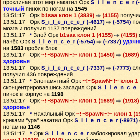
проклиная этот мир накатил Орк
S_i_l_e_n_c_e_r (
точный
пинок по ногам на
1545
13:51:17 Орк
b1saa клон 1 (3839)
(4155)
получи
13:51:17 Орк
S_i_l_e_n_c_e_r (-4617)
(-5754)
по
мозга и получил 1137 повреждений
13:51:17
*
Злой Орк
b1saa клон 1 (4155)
(4155)
нанёс Орк
S_i_l_e_n_c_e_r (-5754)
(-7337)
удач
на
1583
пробив блок
13:51:17 Орк
~!~SpawN~!~ клон 1 (1450)
(1689)
здоровья
13:51:17 Орк
S_i_l_e_n_c_e_r (-7337)
(-7773)
сл
получил 436 повреждений
13:51:17
*
Злопамятный Орк
~!~SpawN~!~ клон 1 
сконцентрировавшись засадил Орк
S_i_l_e_n_c_e_
пинок в корпус на
1198
13:51:17 Орк
~!~SpawN~!~ клон 1 (1689)
(1918)
здоровья
13:51:17
*
Нахальный Орк
~!~SpawN~!~ клон 1 (1
криками "ура" накатил Орк
S_i_l_e_n_c_e_r (-8971)
ногам на
1146
13:51:17
*
Орк
S_i_l_e_n_c_e_r
заблокировал уда