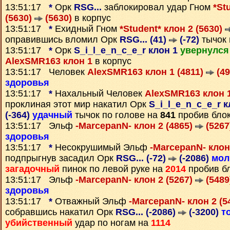
13:51:17
*
Орк
RSG...
заблокировал удар Гном
*St
(5630)
(5630)
в корпус
13:51:17
*
Ехидный Гном
*Student* клон 2 (5630)
оправившись вломил Орк
RSG... (41)
(-72)
тычок 
13:51:17
*
Орк
S_i_l_e_n_c_e_r клон 1
увернулся
AlexSMR163 клон 1
в корпус
13:51:17 Человек
AlexSMR163 клон 1 (4811)
(49
здоровья
13:51:17
*
Нахальный Человек
AlexSMR163 клон 1
проклиная этот мир накатил Орк
S_i_l_e_n_c_e_r к
(-364)
удачный
тычок по голове на
841
пробив бло
13:51:17 Эльф
-MarcepanN- клон 2 (4865)
(5267
здоровья
13:51:17
*
Несокрушимый Эльф
-MarcepanN- клон
подпрыгнув засадил Орк
RSG... (-72)
(-2086)
мол
загадочный
пинок по левой руке на
2014
пробив б
13:51:17 Эльф
-MarcepanN- клон 2 (5267)
(5489
здоровья
13:51:17
*
Отважный Эльф
-MarcepanN- клон 2 (5
собравшись накатил Орк
RSG... (-2086)
(-3200)
т
убийственный
удар по ногам на
1114