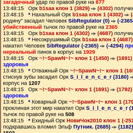
загадочный
удар по правой руке на
677
13:48:15 Орк
b1saa клон 1 (3829)
(4302)
получи
13:48:15
*
Нахальный Орк
b1saa клон 1 (4302)
(
родину" засадил Человек
SibRegulator (0)
(-2365
убийственный
тычок по правой руке на
2365
13:48:15 Орк
b1saa клон 1 (4302)
(4687)
получи
13:48:15
*
Несокрушимый Орк
b1saa клон 1 (4687
накатил Человек
SibRegulator (-2365)
(-4294)
пр
нереальный
пинок в корпус на
1929
13:48:15 Орк
~!~SpawN~!~ клон 1 (1450)
(1691)
здоровья
13:48:15
*
Отважный Орк
~!~SpawN~!~ клон 1 (16
стиснув зубы засадил Орк
S_i_l_e_n_c_e_r (3180)
корпус на
1207
13:48:15 Орк
~!~SpawN~!~ клон 1 (1691)
(1792)
здоровья
13:48:15
*
Коварный Орк
~!~SpawN~!~ клон 1 (17
проклиная этот мир накатил Орк
S_i_l_e_n_c_e_r (
тычок по правой руке на
508
13:48:15
*
Ехидный Орк
НовиЧок2010 клон 1 (-25
подкравшись вломил Эльф
Путник. (2685)
(1182