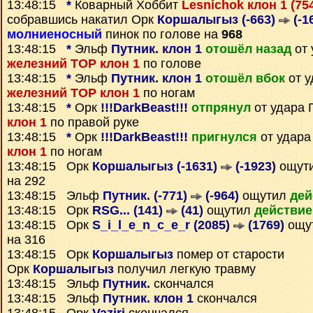
13:48:15
*
Коварный Хоббит
Lesnichok клон 1 (75
собравшись накатил Орк
Коршалыгыз (-663)
(-1
молниеносный
пинок по голове на
968
13:48:15
*
Эльф
Путник. клон 1
отошёл назад
от 
железний ТОР клон 1
по голове
13:48:15
*
Эльф
Путник. клон 1
отошёл вбок
от у
железний ТОР клон 1
по ногам
13:48:15
*
Орк
!!!DarkBeast!!!
отпрянул
от удара 
клон 1
по правой руке
13:48:15
*
Орк
!!!DarkBeast!!!
пригнулся
от удара
клон 1
по ногам
13:48:15 Орк
Коршалыгыз (-1631)
(-1923)
ощут
на 292
13:48:15 Эльф
Путник. (-771)
(-964)
ощутил
дей
13:48:15 Орк
RSG... (141)
(41)
ощутил
действие
13:48:15 Орк
S_i_l_e_n_c_e_r (2085)
(1769)
ощу
на 316
13:48:15 Орк
Коршалыгыз
помер от старости
Орк
Коршалыгыз
получил легкую травму
13:48:15 Эльф
Путник.
скончался
13:48:15 Эльф
Путник. клон 1
скончался