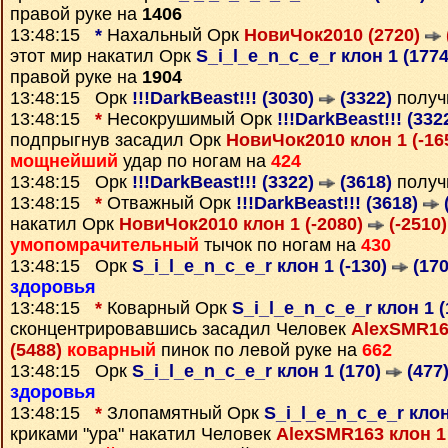
правой руке на
1406
13:48:15
*
Нахальный Орк
НовиЧок2010 (2720)
этот мир накатил Орк
S_i_l_e_n_c_e_r клон 1 (177
правой руке на
1904
13:48:15 Орк
!!!DarkBeast!!! (3030)
(3322)
получ
13:48:15
*
Несокрушимый Орк
!!!DarkBeast!!! (332
подпрыгнув засадил Орк
НовиЧок2010 клон 1 (-16
мощнейший
удар по ногам на
424
13:48:15 Орк
!!!DarkBeast!!! (3322)
(3618)
получ
13:48:15
*
Отважный Орк
!!!DarkBeast!!! (3618)
накатил Орк
НовиЧок2010 клон 1 (-2080)
(-2510)
умопомрачительный
тычок по ногам на
430
13:48:15 Орк
S_i_l_e_n_c_e_r клон 1 (-130)
(170
здоровья
13:48:15
*
Коварный Орк
S_i_l_e_n_c_e_r клон 1 
сконцентрировавшись засадил Человек
AlexSMR163
(5488)
коварный
пинок по левой руке на
662
13:48:15 Орк
S_i_l_e_n_c_e_r клон 1 (170)
(477
здоровья
13:48:15
*
Злопамятный Орк
S_i_l_e_n_c_e_r клон
криками "ура" накатил Человек
AlexSMR163 клон 1