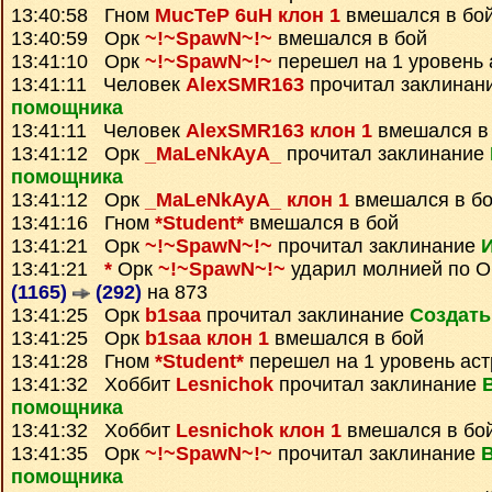
13:40:58 Гном
MucTeP 6uH клон 1
вмешался в бо
13:40:59 Орк
~!~SpawN~!~
вмешался в бой
13:41:10 Орк
~!~SpawN~!~
перешел на 1 уровень 
13:41:11 Человек
AlexSMR163
прочитал заклинан
помощника
13:41:11 Человек
AlexSMR163 клон 1
вмешался в
13:41:12 Орк
_MaLeNkAyA_
прочитал заклинание
помощника
13:41:12 Орк
_MaLeNkAyA_ клон 1
вмешался в б
13:41:16 Гном
*Student*
вмешался в бой
13:41:21 Орк
~!~SpawN~!~
прочитал заклинание
13:41:21
*
Орк
~!~SpawN~!~
ударил молнией по 
(1165)
(292)
на 873
13:41:25 Орк
b1saa
прочитал заклинание
Создать
13:41:25 Орк
b1saa клон 1
вмешался в бой
13:41:28 Гном
*Student*
перешел на 1 уровень ас
13:41:32 Хоббит
Lesnichok
прочитал заклинание
помощника
13:41:32 Хоббит
Lesnichok клон 1
вмешался в бо
13:41:35 Орк
~!~SpawN~!~
прочитал заклинание
помощника