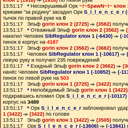
клон 1 (1918)
(1918)
по левой руке
13:51:17
*
Несокрушимый Орк
~!~SpawN~!~ клон 
криками "за родину" засадил Орк
S_i_l_e_n_c_e_r (
тычок по правой руке на
0
13:51:17 Эльф
gorin клон 2 (2725)
(3562)
получ
13:51:17
*
Отважный Эльф
gorin клон 2 (3562)
(
накатил Человек
SibRegulator клон 1 (-6430)
(-1
пинок в корпус на
4187
13:51:17 Эльф
gorin клон 2 (3562)
(3662)
получ
13:51:17 Человек
SibRegulator клон 1 (-10617)
(
левую руку и получил 235 повреждений
13:51:17
*
Ехидный Эльф
gorin клон 2 (3662)
(3
нанёс Человек
SibRegulator клон 1 (-10852)
(-11
пинок по левой руке на
503
13:51:17 Эльф
gorin клон 1 (2725)
(3422)
получ
13:51:17
*
Непобедимый Эльф
gorin клон 1 (3422
подкравшись вломил Орк
S_i_l_e_n_c_e_r (-10117
корпус на
3489
13:51:17
*
Орк
S_i_l_e_n_c_e_r
заблокировал уда
1 (3422)
(3422)
по голове
13:51:17 Эльф
gorin клон 1 (3422)
(3505)
получ
13:51:17 Орк
S_i_l_e_n_c_e_r (-13606)
(-13841)