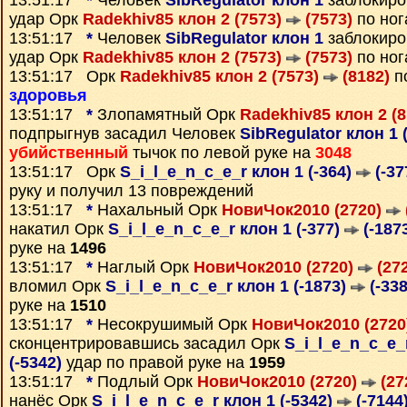
13:51:17
*
Человек
SibRegulator клон 1
заблокир
удар Орк
Radekhiv85 клон 2 (7573)
(7573)
по ног
13:51:17
*
Человек
SibRegulator клон 1
заблокир
удар Орк
Radekhiv85 клон 2 (7573)
(7573)
по ног
13:51:17 Орк
Radekhiv85 клон 2 (7573)
(8182)
п
здоровья
13:51:17
*
Злопамятный Орк
Radekhiv85 клон 2 (
подпрыгнув засадил Человек
SibRegulator клон 1 
убийственный
тычок по левой руке на
3048
13:51:17 Орк
S_i_l_e_n_c_e_r клон 1 (-364)
(-37
руку и получил 13 повреждений
13:51:17
*
Нахальный Орк
НовиЧок2010 (2720)
накатил Орк
S_i_l_e_n_c_e_r клон 1 (-377)
(-187
руке на
1496
13:51:17
*
Наглый Орк
НовиЧок2010 (2720)
(272
вломил Орк
S_i_l_e_n_c_e_r клон 1 (-1873)
(-338
руке на
1510
13:51:17
*
Несокрушимый Орк
НовиЧок2010 (2720
сконцентрировавшись засадил Орк
S_i_l_e_n_c_e_r
(-5342)
удар по правой руке на
1959
13:51:17
*
Подлый Орк
НовиЧок2010 (2720)
(27
нанёс Орк
S_i_l_e_n_c_e_r клон 1 (-5342)
(-7144