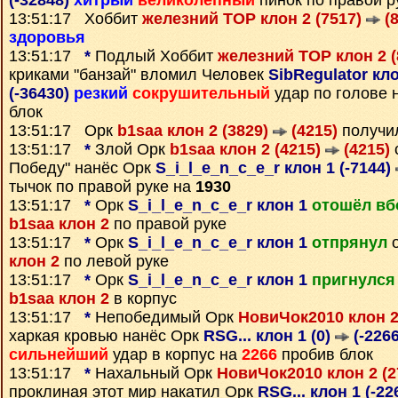
(-32848)
хитрый
великолепный
пинок по правой р
13:51:17 Хоббит
железний ТОР клон 2 (7517)
(8
здоровья
13:51:17
*
Подлый Хоббит
железний ТОР клон 2 
криками "банзай" вломил Человек
SibRegulator кло
(-36430)
резкий
сокрушительный
удар по голове 
блок
13:51:17 Орк
b1saa клон 2 (3829)
(4215)
получи
13:51:17
*
Злой Орк
b1saa клон 2 (4215)
(4215)
с
Победу" нанёс Орк
S_i_l_e_n_c_e_r клон 1 (-7144)
тычок по правой руке на
1930
13:51:17
*
Орк
S_i_l_e_n_c_e_r клон 1
отошёл вб
b1saa клон 2
по правой руке
13:51:17
*
Орк
S_i_l_e_n_c_e_r клон 1
отпрянул
о
клон 2
по левой руке
13:51:17
*
Орк
S_i_l_e_n_c_e_r клон 1
пригнулся
b1saa клон 2
в корпус
13:51:17
*
Непобедимый Орк
НовиЧок2010 клон 2
харкая кровью нанёс Орк
RSG... клон 1 (0)
(-2266
сильнейший
удар в корпус на
2266
пробив блок
13:51:17
*
Нахальный Орк
НовиЧок2010 клон 2 (
проклиная этот мир накатил Орк
RSG... клон 1 (-22