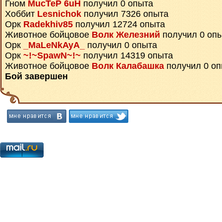
Гном
MucTeP 6uH
получил 0 опыта
Хоббит
Lesnichok
получил 7326 опыта
Орк
Radekhiv85
получил 12724 опыта
Животное бойцовое
Волк Железний
получил 0 оп
Орк
_MaLeNkAyA_
получил 0 опыта
Орк
~!~SpawN~!~
получил 14319 опыта
Животное бойцовое
Волк Калабашка
получил 0 оп
Бой завершен