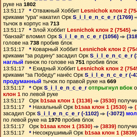
руке на
1802
13:51:17
*
Отважный Хоббит
Lesnichok клон 2 (7
криками "ура" накатил Орк
S_i_l_e_n_c_e_r (1769)
тычок в корпус на
713
13:51:17
*
Злой Хоббит
Lesnichok клон 2 (7545)
"банзай" вломил Орк
S_i_l_e_n_c_e_r (1056)
(318
голове на
738
пробив блок
13:51:17
*
Коварный Хоббит
Lesnichok клон 2 (75
криками "за родину" засадил Орк
S_i_l_e_n_c_e_r 
наглый
пинок по голове на
751
пробив блок
13:51:17
*
Ехидный Хоббит
Lesnichok клон 2 (754
криками "за Победу" нанёс Орк
S_i_l_e_n_c_e_r (-4
продуманный
тычок по правой руке на
669
13:51:17
*
Орк
S_i_l_e_n_c_e_r
отпрыгнул вбок
о
клон 1
по левой руке
13:51:17 Орк
b1saa клон 1 (3136)
(3530)
получи
13:51:17
*
Нахальный Орк
b1saa клон 1 (3530)
(
засадил Орк
S_i_l_e_n_c_e_r (-1102)
(-3072)
мол
по левой руке на
1970
пробив блок
13:51:17 Орк
b1saa клон 1 (3530)
(3839)
получи
13:51:17
*
Несокрушимый Орк
b1saa клон 1 (3839