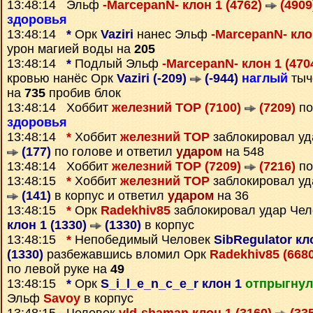
13:48:14 Эльф
-MarcepanN- клон 1 (4762)
(4909
здоровья
13:48:14
*
Орк
Vaziri
нанес Эльф
-MarcepanN- кло
урон магией воды на
205
13:48:14
*
Подлый Эльф
-MarcepanN- клон 1 (470
кровью нанёс Орк
Vaziri (-209)
(-944)
наглый
тыч
на
735
пробив блок
13:48:14 Хоббит
железний ТОР (7100)
(7209)
по
здоровья
13:48:14
*
Хоббит
железний ТОР
заблокировал у
(177)
по голове и ответил
ударом
на 548
13:48:14 Хоббит
железний ТОР (7209)
(7216)
по
13:48:15
*
Хоббит
железний ТОР
заблокировал у
(141)
в корпус и ответил
ударом
на 36
13:48:15
*
Орк
Radekhiv85
заблокировал удар Че
клон 1 (1330)
(1330)
в корпус
13:48:15
*
Непобедимый Человек
SibRegulator кл
(1330)
разбежавшись вломил Орк
Radekhiv85 (668
по левой руке на
49
13:48:15
*
Орк
S_i_l_e_n_c_e_r клон 1
отпрыгнул
Эльф
Savoy
в корпус