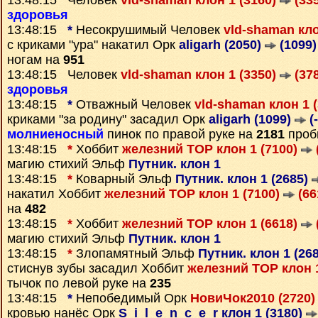
13:48:15 Человек
vld-shaman клон 1 (3160)
(335
здоровья
13:48:15
*
Несокрушимый Человек
vld-shaman кло
с криками "ура" накатил Орк
aligarh (2050)
(1099)
ногам на
951
13:48:15 Человек
vld-shaman клон 1 (3350)
(378
здоровья
13:48:15
*
Отважный Человек
vld-shaman клон 1 
криками "за родину" засадил Орк
aligarh (1099)
(
молниеносный
пинок по правой руке на
2181
проб
13:48:15
*
Хоббит
железний ТОР клон 1 (7100)
магию стихий Эльф
Путник. клон 1
13:48:15
*
Коварный Эльф
Путник. клон 1 (2685)
накатил Хоббит
железний ТОР клон 1 (7100)
(66
на
482
13:48:15
*
Хоббит
железний ТОР клон 1 (6618)
магию стихий Эльф
Путник. клон 1
13:48:15
*
Злопамятный Эльф
Путник. клон 1 (26
стиснув зубы засадил Хоббит
железний ТОР клон 
тычок по левой руке на
235
13:48:15
*
Непобедимый Орк
НовиЧок2010 (2720
кровью нанёс Орк
S_i_l_e_n_c_e_r клон 1 (3180)