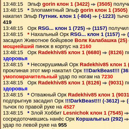
13:48:15 Эльф
gorin клон 1 (3422)
(3505)
получ
13:48:15
*
Злопамятный Эльф
gorin клон 1 (3505)
накатил Эльф
Путник. клон 1 (-804)
(-1223)
тычок
419
13:48:15 Орк
RSG... клон 1 (725)
(1157)
получил
13:48:15
*
Нахальный Орк
RSG... клон 1 (1157)
(
засадил Животное бойцовое
Волк Калабашка (25)
мощнейший
пинок в корпус на
2160
13:48:15 Орк
Radekhiv85 клон 1 (6680)
(8126)
п
здоровья
13:48:15
*
Несокрушимый Орк
Radekhiv85 клон 1 
проклиная этот мир накатил Орк
!!!DarkBeast!!! (3
умопомрачительный
удар по ногам на
7230
13:48:15 Орк
Radekhiv85 клон 1 (8126)
(9031)
п
здоровья
13:48:15
*
Отважный Орк
Radekhiv85 клон 1 (903
подпрыгнув засадил Орк
!!!DarkBeast!!! (-3612)
(
тычок по правой руке на
4527
13:48:15
*
Злой Хоббит
Lesnichok клон 1 (7545)
сосредоточившись нанёс Орк
Коршалыгыз (292)
удар по левой руке на
955