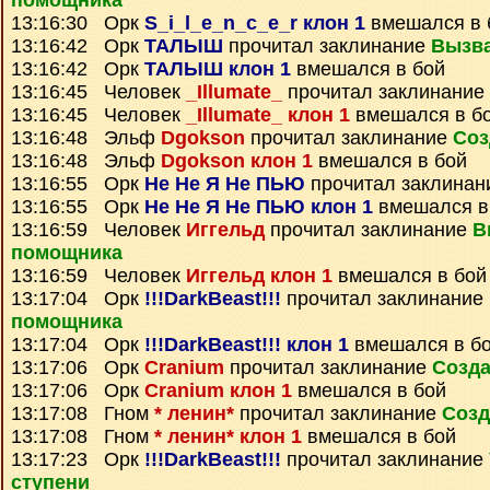
помощника
13:16:30 Орк
S_i_l_e_n_c_e_r клон 1
вмешался в 
13:16:42 Орк
ТАЛЫШ
прочитал заклинание
Вызв
13:16:42 Орк
ТАЛЫШ клон 1
вмешался в бой
13:16:45 Человек
_Illumate_
прочитал заклинание
13:16:45 Человек
_Illumate_ клон 1
вмешался в б
13:16:48 Эльф
Dgokson
прочитал заклинание
Соз
13:16:48 Эльф
Dgokson клон 1
вмешался в бой
13:16:55 Орк
Не Не Я Не ПЬЮ
прочитал заклина
13:16:55 Орк
Не Не Я Не ПЬЮ клон 1
вмешался в
13:16:59 Человек
Иггельд
прочитал заклинание
В
помощника
13:16:59 Человек
Иггельд клон 1
вмешался в бой
13:17:04 Орк
!!!DarkBeast!!!
прочитал заклинание
помощника
13:17:04 Орк
!!!DarkBeast!!! клон 1
вмешался в б
13:17:06 Орк
Cranium
прочитал заклинание
Созда
13:17:06 Орк
Cranium клон 1
вмешался в бой
13:17:08 Гном
* ленин*
прочитал заклинание
Созд
13:17:08 Гном
* ленин* клон 1
вмешался в бой
13:17:23 Орк
!!!DarkBeast!!!
прочитал заклинание
ступени