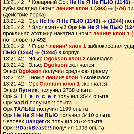
13:21:42
*
Коварный Орк
Не Не Я Не ПЬЮ (1146)
зубы засадил Гном
* ленин* клон 1 (393)
(-79)
пи
(действие перка)
13:21:42 Орк
Не Не Я Не ПЬЮ (1146)
(1244)
пол
13:21:42
*
Злопамятный Орк
Не Не Я Не ПЬЮ (12
проклиная этот мир накатил Гном
* ленин* клон 1 (
по голове на
492
13:21:42
*
Гном
* ленин* клон 1
заблокировал уда
ПЬЮ (1244)
(1244)
в корпус
13:21:42 Эльф
Dgokson клон 2
скончался
13:21:42 Эльф
Dgokson
скончался
Эльф
Dgokson
получил среднюю травму
13:21:42 Гном
* ленин* клон 1
скончался
13:21:42 Орк
Cranium клон 1
скончался
Эльф
Путник.
получил 2738 опыта
Орк
S_i_l_e_n_c_e_r
получил 3544 опыта
Орк
Vaziri
получил 2 опыта
Орк
ТАЛЫШ
получил 1199 опыта
Орк
Не Не Я Не ПЬЮ
получил 3410 опыта
Человек
Danger78
получил 2672 опыта
Орк
!!!DarkBeast!!!
получил 1993 опыта