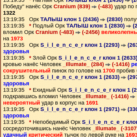
13:19:35
*
Наглый Орк
ТАЛЫШ клон 1 (2436)
(2
Победу" нанёс Орк
Cranium (839)
(-483)
удар по 
1322
13:19:35 Орк
ТАЛЫШ клон 1 (2436)
(2830)
полу
13:19:35
*
Подлый Орк
ТАЛЫШ клон 1 (2830)
(2
вломил Орк
Cranium (-483)
(-2456)
великолепн
на
1973
13:19:35 Орк
S_i_l_e_n_c_e_r клон 1 (2293)
(26
здоровья
13:19:35
*
Злой Орк
S_i_l_e_n_c_e_r клон 1 (2633
кровью нанёс Человек
_Illumate_ (284)
(-1416)
р
сокрушительный
пинок по голове на
1700
пробив 
13:19:35 Орк
S_i_l_e_n_c_e_r клон 1 (2633)
(29
здоровья
13:19:35
*
Ехидный Орк
S_i_l_e_n_c_e_r клон 1 (
подкравшись вломил Человек
_Illumate_ (-1416)
невероятный
удар в корпус на
1691
13:19:35 Орк
S_i_l_e_n_c_e_r клон 1 (2971)
(33
здоровья
13:19:35
*
Непобедимый Орк
S_i_l_e_n_c_e_r кло
сосредоточившись нанёс Человек
_Illumate_ (-310
удачный
критический
тычок по левой руке на
169