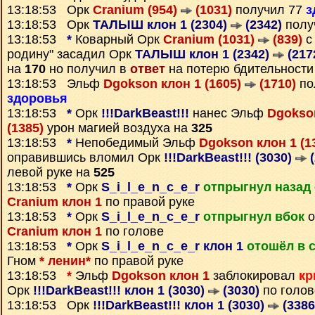
13:18:53 Орк
Cranium (954)
(1031)
получил 77
з
13:18:53 Орк
ТАЛЫШ клон 1 (2304)
(2342)
полу
13:18:53
*
Коварный Орк
Cranium (1031)
(839)
с 
родину" засадил Орк
ТАЛЫШ клон 1 (2342)
(217
на
170
но получил в
ответ
на потерю бдительности
13:18:53 Эльф
Dgokson клон 1 (1605)
(1710)
по
здоровья
13:18:53
*
Орк
!!!DarkBeast!!!
нанес Эльф
Dgokson
(1385)
урон магией воздуха на
325
13:18:53
*
Непобедимый Эльф
Dgokson клон 1 (1
оправившись вломил Орк
!!!DarkBeast!!! (3030)
(
левой руке на
525
13:18:53
*
Орк
S_i_l_e_n_c_e_r
отпрыгнул назад
Cranium клон 1
по правой руке
13:18:53
*
Орк
S_i_l_e_n_c_e_r
отпрыгнул вбок
о
Cranium клон 1
по голове
13:18:53
*
Орк
S_i_l_e_n_c_e_r клон 1
отошёл в 
Гном
* ленин*
по правой руке
13:18:53
*
Эльф
Dgokson клон 1
заблокировал
кр
Орк
!!!DarkBeast!!! клон 1 (3030)
(3030)
по голов
13:18:53 Орк
!!!DarkBeast!!! клон 1 (3030)
(3386