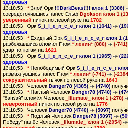
здоровья
13:18:53
*
Злой Орк
!!!DarkBeast!!! клон 1 (3386)
сосредоточившись нанёс Эльф
Dgokson клон 1 (1
уверенный
пинок по левой руке на
1782
13:18:53 Орк
S_i_l_e_n_c_e_r клон 1 (1641)
(19
здоровья
13:18:53
*
Ехидный Орк
S_i_l_e_n_c_e_r клон 1 (
разбежавшись вломил Гном
* ленин* (880)
(-741)
удар по ногам на
1621
13:18:53 Орк
S_i_l_e_n_c_e_r клон 1 (1965)
(22
здоровья
13:18:53
*
Непобедимый Орк
S_i_l_e_n_c_e_r кло
размахнувшись нанёс Гном
* ленин* (-741)
(-2384
сокрушительный
тычок по левой руке на
1643
13:18:53 Человек
Danger78 (4385)
(4740)
получ
13:18:53
*
Наглый Человек
Danger78 (4740)
(47
"банзай" вломил Человек
_Illumate_ клон 1 (-278)
невероятный
пинок по левой руке на
1776
13:18:53 Человек
Danger78 (4740)
(5097)
получ
13:18:53
*
Подлый Человек
Danger78 (5097)
(50
Победу" нанёс Человек
_Illumate_ клон 1 (-2054)