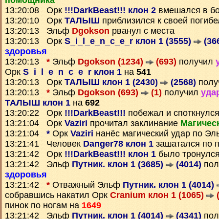
помощника
13:20:08 Орк
!!!DarkBeast!!! клон 2
вмешался в б
13:20:10 Орк
ТАЛЫШ
приблизился к своей погибе
13:20:13 Эльф
Dgokson
рванул с места
13:20:13 Орк
S_i_l_e_n_c_e_r клон 1 (3555)
(36
здоровья
13:20:13
*
Эльф
Dgokson (1234)
(693)
получил
Орк
S_i_l_e_n_c_e_r клон 1
на
541
13:20:13 Орк
ТАЛЫШ клон 1 (2430)
(2568)
полу
13:20:13
*
Эльф
Dgokson (693)
(1)
получил
уда
ТАЛЫШ клон 1
на
692
13:20:22 Орк
!!!DarkBeast!!!
побежал и споткнулс
13:21:04 Орк
Vaziri
прочитал заклинание
Магичес
13:21:04
*
Орк
Vaziri
нанёс магический удар по Э
13:21:41 Человек
Danger78 клон 1
зашатался по 
13:21:42 Орк
!!!DarkBeast!!! клон 1
было тронулся
13:21:42 Эльф
Путник. клон 1 (3685)
(4014)
пол
здоровья
13:21:42
*
Отважный Эльф
Путник. клон 1 (4014)
собравшись накатил Орк
Cranium клон 1 (1065)
(
пинок по ногам на
1649
13:21:42 Эльф
Путник. клон 1 (4014)
(4341)
пол