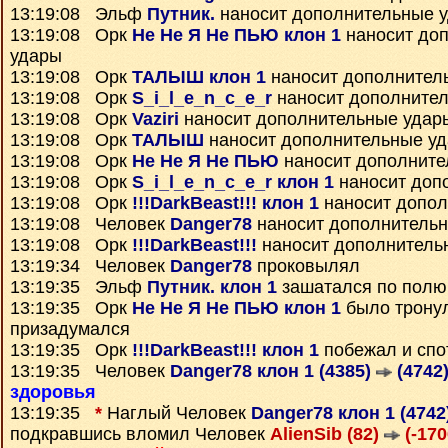
13:19:08 Эльф
Путник.
наносит дополнительные 
13:19:08 Орк
Не Не Я Не ПЬЮ клон 1
наносит до
удары
13:19:08 Орк
ТАЛЫШ клон 1
наносит дополнител
13:19:08 Орк
S_i_l_e_n_c_e_r
наносит дополните
13:19:08 Орк
Vaziri
наносит дополнительные удар
13:19:08 Орк
ТАЛЫШ
наносит дополнительные у
13:19:08 Орк
Не Не Я Не ПЬЮ
наносит дополните
13:19:08 Орк
S_i_l_e_n_c_e_r клон 1
наносит доп
13:19:08 Орк
!!!DarkBeast!!! клон 1
наносит допол
13:19:08 Человек
Danger78
наносит дополнитель
13:19:08 Орк
!!!DarkBeast!!!
наносит дополнитель
13:19:34 Человек
Danger78
проковылял
13:19:35 Эльф
Путник. клон 1
зашатался по полю
13:19:35 Орк
Не Не Я Не ПЬЮ клон 1
было тронул
призадумался
13:19:35 Орк
!!!DarkBeast!!! клон 1
побежал и спо
13:19:35 Человек
Danger78 клон 1 (4385)
(4742
здоровья
13:19:35
*
Наглый Человек
Danger78 клон 1 (4742
подкравшись вломил Человек
AlienSib (82)
(-170