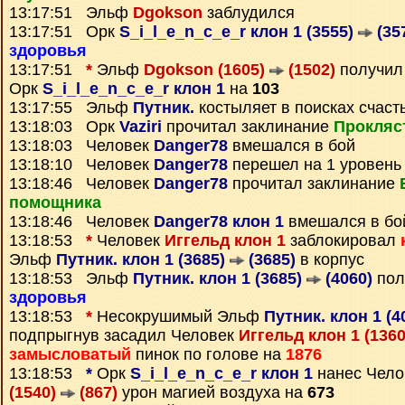
13:17:51 Эльф
Dgokson
заблудился
13:17:51 Орк
S_i_l_e_n_c_e_r клон 1 (3555)
(35
здоровья
13:17:51
*
Эльф
Dgokson (1605)
(1502)
получи
Орк
S_i_l_e_n_c_e_r клон 1
на
103
13:17:55 Эльф
Путник.
костыляет в поисках счаст
13:18:03 Орк
Vaziri
прочитал заклинание
Прокляс
13:18:03 Человек
Danger78
вмешался в бой
13:18:10 Человек
Danger78
перешел на 1 уровень
13:18:46 Человек
Danger78
прочитал заклинание
помощника
13:18:46 Человек
Danger78 клон 1
вмешался в бо
13:18:53
*
Человек
Иггельд клон 1
заблокировал
Эльф
Путник. клон 1 (3685)
(3685)
в корпус
13:18:53 Эльф
Путник. клон 1 (3685)
(4060)
пол
здоровья
13:18:53
*
Несокрушимый Эльф
Путник. клон 1 (4
подпрыгнув засадил Человек
Иггельд клон 1 (136
замысловатый
пинок по голове на
1876
13:18:53
*
Орк
S_i_l_e_n_c_e_r клон 1
нанес Чел
(1540)
(867)
урон магией воздуха на
673