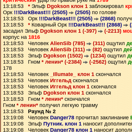
критический
удар по правой руке на
1789
13:18:53
*
Эльф
Dgokson клон 1
заблокировал
кр
Орк
!!!DarkBeast!!! (2505)
(2505)
по голове
13:18:53 Орк
!!!DarkBeast!!! (2505)
(2868)
получ
13:18:53
*
Коварный Орк
!!!DarkBeast!!! (2868)
(
засадил Эльф
Dgokson клон 1 (-397)
(-2213)
мо
корпус на
1816
13:18:53 Человек
AlienSib (785)
(311)
ощутил
д
13:18:53 Человек
AlienSib (311)
(82)
ощутил
де
13:18:53 Эльф
Dgokson (1502)
(1234)
ощутил
д
13:18:53 Гном
* ленин* (-2384)
(-2562)
ощутил
д
178
13:18:53 Человек
_Illumate_ клон 1
скончался
13:18:53 Человек
Иггельд
скончался
13:18:53 Человек
Иггельд клон 1
скончался
13:18:53 Эльф
Dgokson клон 1
скончался
13:18:53 Гном
* ленин*
скончался
Гном
* ленин*
получил легкую травму
13:18:53
Раунд № 2
13:19:08 Человек
Danger78
прочитал заклинание
13:19:08 Эльф
Путник. клон 1
наносит дополните
13:19:08 Человек
Danger78 клон 1
наносит допол