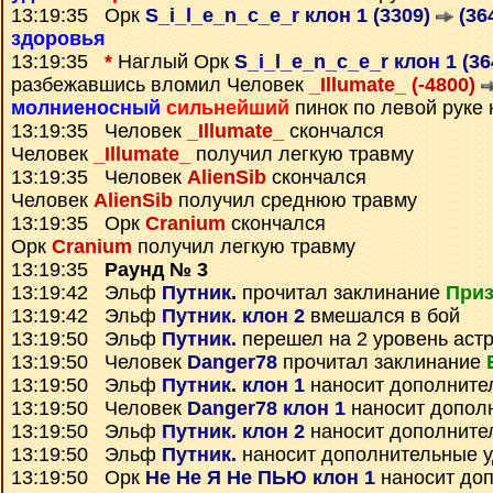
13:19:35 Орк
S_i_l_e_n_c_e_r клон 1 (3309)
(36
здоровья
13:19:35
*
Наглый Орк
S_i_l_e_n_c_e_r клон 1 (3
разбежавшись вломил Человек
_Illumate_ (-4800)
молниеносный
сильнейший
пинок по левой руке
13:19:35 Человек
_Illumate_
скончался
Человек
_Illumate_
получил легкую травму
13:19:35 Человек
AlienSib
скончался
Человек
AlienSib
получил среднюю травму
13:19:35 Орк
Cranium
скончался
Орк
Cranium
получил легкую травму
13:19:35
Раунд № 3
13:19:42 Эльф
Путник.
прочитал заклинание
Приз
13:19:42 Эльф
Путник. клон 2
вмешался в бой
13:19:50 Эльф
Путник.
перешел на 2 уровень аст
13:19:50 Человек
Danger78
прочитал заклинание
13:19:50 Эльф
Путник. клон 1
наносит дополните
13:19:50 Человек
Danger78 клон 1
наносит допол
13:19:50 Эльф
Путник. клон 2
наносит дополните
13:19:50 Эльф
Путник.
наносит дополнительные 
13:19:50 Орк
Не Не Я Не ПЬЮ клон 1
наносит до