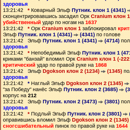
здоровья
13:21:42
*
Коварный Эльф
Путник. клон 1 (4341)
сконцентрировавшись засадил Орк
Cranium клон 1
убийственный
удар по ногам на
1637
13:21:42
*
Орк
Cranium клон 1
заблокировал
крит
Эльф
Путник. клон 1 (4341)
(4341)
по голове
13:21:42 Эльф
Путник. клон 1 (4341)
(4714)
пол
здоровья
13:21:42
*
Непобедимый Эльф
Путник. клон 1 (47
криками "банзай" вломил Орк
Cranium клон 1 (-22
критический
удар по правой руке на
1868
13:21:42 Эльф
Dgokson клон 2 (1234)
(1345)
по
здоровья
13:21:42
*
Наглый Эльф
Dgokson клон 2 (1345)
"за Победу" нанёс Эльф
Путник. клон 2 (3685)
(3
корпус на
212
13:21:42 Эльф
Путник. клон 2 (3473)
(3801)
пол
здоровья
13:21:42
*
Подлый Эльф
Путник. клон 2 (3801)
оправившись вломил Эльф
Dgokson клон 2 (1345
сногсшибательный
пинок по правой руке на
1644