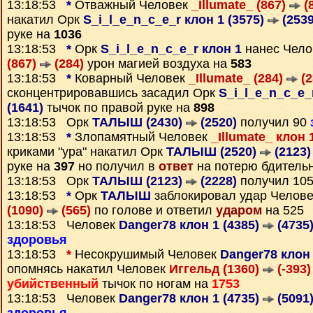
13:18:53
*
Отважный Человек
_Illumate_ (867)
(
накатил Орк
S_i_l_e_n_c_e_r клон 1 (3575)
(2539
руке на
1036
13:18:53
*
Орк
S_i_l_e_n_c_e_r клон 1
нанес Чел
(867)
(284)
урон магией воздуха на
583
13:18:53
*
Коварный Человек
_Illumate_ (284)
(2
сконцентрировавшись засадил Орк
S_i_l_e_n_c_e_
(1641)
тычок по правой руке на
898
13:18:53 Орк
ТАЛЫШ (2430)
(2520)
получил 90
13:18:53
*
Злопамятный Человек
_Illumate_ клон 
криками "ура" накатил Орк
ТАЛЫШ (2520)
(2123)
руке на
397
но получил в
ответ
на потерю бдительн
13:18:53 Орк
ТАЛЫШ (2123)
(2228)
получил 10
13:18:53
*
Орк
ТАЛЫШ
заблокировал удар Челов
(1090)
(565)
по голове и ответил
ударом
на 525
13:18:53 Человек
Danger78 клон 1 (4385)
(4735
здоровья
13:18:53
*
Несокрушимый Человек
Danger78 клон 
опомнясь накатил Человек
Иггельд (1360)
(-393)
убийственный
тычок по ногам на
1753
13:18:53 Человек
Danger78 клон 1 (4735)
(5091