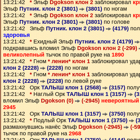
13:21:42
*
Эльф
Dgokson клон 2
заблокировал
кр
Эльф
Путник. клон 2 (3801)
(3801)
по ногам
13:21:42
*
Эльф
Dgokson клон 2
заблокировал
кр
Эльф
Путник. клон 2 (3801)
(3801)
по голове
13:21:42 Эльф
Путник. клон 2 (3801)
(4179)
пол
здоровья
13:21:42
*
Ехидный Эльф
Путник. клон 2 (4179)
подкравшись вломил Эльф
Dgokson клон 2 (-299)
великолепный
тычок по правой руке на
1890
13:21:42
*
Гном
* ленин* клон 1
заблокировал уда
клон 2 (2228)
(2228)
по ногам
13:21:42
*
Гном
* ленин* клон 1
заблокировал уда
клон 2 (2228)
(2228)
по левой руке
13:21:42 Орк
ТАЛЫШ клон 1 (2568)
(3157)
полу
13:21:42
*
Наглый Орк
ТАЛЫШ клон 1 (3157)
(3
вломил Эльф
Dgokson (0)
(-2945)
невероятный
2945
13:21:42 Орк
ТАЛЫШ клон 1 (3157)
(3750)
полу
13:21:42
*
Подлый Орк
ТАЛЫШ клон 1 (3750)
(3
размахнувшись нанёс Эльф
Dgokson (-2945)
(-59
тычок по правой руке на
2968