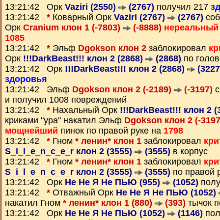
13:21:42 Орк
Vaziri (2550)
(2767)
получил 217
з
13:21:42
*
Коварный Орк
Vaziri (2767)
(2767)
соб
Орк
Cranium клон 1 (-7803)
(-8888)
нереальный
1085
13:21:42
*
Эльф
Dgokson клон 2
заблокировал
кр
Орк
!!!DarkBeast!!! клон 2 (2868)
(2868)
по голов
13:21:42 Орк
!!!DarkBeast!!! клон 2 (2868)
(3227
здоровья
13:21:42 Эльф
Dgokson клон 2 (-2189)
(-3197)
с
и получил 1008 повреждений
13:21:42
*
Нахальный Орк
!!!DarkBeast!!! клон 2 
криками "ура" накатил Эльф
Dgokson клон 2 (-319
мощнейший
пинок по правой руке на
1798
13:21:42
*
Гном
* ленин* клон 1
заблокировал
кри
S_i_l_e_n_c_e_r клон 2 (3555)
(3555)
в корпус
13:21:42
*
Гном
* ленин* клон 1
заблокировал
кри
S_i_l_e_n_c_e_r клон 2 (3555)
(3555)
по правой 
13:21:42 Орк
Не Не Я Не ПЬЮ (955)
(1052)
полу
13:21:42
*
Отважный Орк
Не Не Я Не ПЬЮ (1052)
накатил Гном
* ленин* клон 1 (880)
(393)
тычок п
13:21:42 Орк
Не Не Я Не ПЬЮ (1052)
(1146)
пол