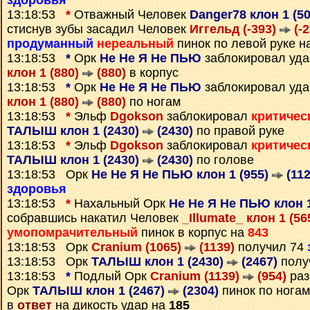
здоровья
13:18:53
*
Отважный Человек
Danger78 клон 1 (5
стиснув зубы засадил Человек
Иггельд (-393)
(-2
продуманный
нереальный
пинок по левой руке н
13:18:53
*
Орк
Не Не Я Не ПЬЮ
заблокировал уд
клон 1 (880)
(880)
в корпус
13:18:53
*
Орк
Не Не Я Не ПЬЮ
заблокировал уд
клон 1 (880)
(880)
по ногам
13:18:53
*
Эльф
Dgokson
заблокировал
критичес
ТАЛЫШ клон 1 (2430)
(2430)
по правой руке
13:18:53
*
Эльф
Dgokson
заблокировал
критичес
ТАЛЫШ клон 1 (2430)
(2430)
по голове
13:18:53 Орк
Не Не Я Не ПЬЮ клон 1 (955)
(112
здоровья
13:18:53
*
Нахальный Орк
Не Не Я Не ПЬЮ клон 1
собравшись накатил Человек
_Illumate_ клон 1 (56
умопомрачительный
пинок в корпус на
843
13:18:53 Орк
Cranium (1065)
(1139)
получил 74
13:18:53 Орк
ТАЛЫШ клон 1 (2430)
(2467)
полу
13:18:53
*
Подлый Орк
Cranium (1139)
(954)
раз
Орк
ТАЛЫШ клон 1 (2467)
(2304)
пинок по нога
в
ответ
на дикость удар на
185