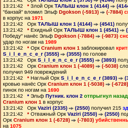
13:21:42 Орк
ТАЛЫШ клон 1 (3750)
(4144)
полу
13:21:42
*
Злой Орк
ТАЛЫШ клон 1 (4144)
(414
"банзай" вломил Эльф
Dgokson (-5913)
(-7884)
с
в корпус на
1971
13:21:42 Орк
ТАЛЫШ клон 1 (4144)
(4541)
полу
13:21:42
*
Ехидный Орк
ТАЛЫШ клон 1 (4541)
(
Победу" нанёс Эльф
Dgokson (-7884)
(-9873)
сн
удар по ногам на
1989
13:21:42
*
Орк
Cranium клон 1
заблокировал
крит
S_i_l_e_n_c_e_r (3555)
(3555)
по голове
13:21:42 Орк
S_i_l_e_n_c_e_r (3555)
(3893)
пол
13:21:42 Орк
Cranium клон 1 (-4089)
(-5038)
сло
получил 949 повреждений
13:21:42
*
Наглый Орк
S_i_l_e_n_c_e_r (3893)
(
кровью нанёс Орк
Cranium клон 1 (-5038)
(-6728
пинок по ногам на
1690
13:21:42
*
Эльф
Путник. клон 2
отпрыгнул назад
Cranium клон 1
в корпус
13:21:42 Орк
Vaziri (2335)
(2550)
получил 215
з
13:21:42
*
Отважный Орк
Vaziri (2550)
(2550)
под
Орк
Cranium клон 1 (-6728)
(-7803)
убийственн
на
1075