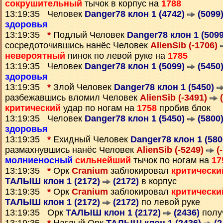
сокрушительный
тычок в корпус на
1788
13:19:35 Человек
Danger78 клон 1 (4742)
(5099
здоровья
13:19:35
*
Подлый Человек
Danger78 клон 1 (509
сосредоточившись нанёс Человек
AlienSib (-1706)
невероятный
пинок по левой руке на
1785
13:19:35 Человек
Danger78 клон 1 (5099)
(5450
здоровья
13:19:35
*
Злой Человек
Danger78 клон 1 (5450)
разбежавшись вломил Человек
AlienSib (-3491)
(
критический
удар по ногам на
1758
пробив блок
13:19:35 Человек
Danger78 клон 1 (5450)
(5800
здоровья
13:19:35
*
Ехидный Человек
Danger78 клон 1 (58
размахнувшись нанёс Человек
AlienSib (-5249)
(-
молниеносный
сильнейший
тычок по ногам на
17
13:19:35
*
Орк
Cranium
заблокировал
критически
ТАЛЫШ клон 1 (2172)
(2172)
в корпус
13:19:35
*
Орк
Cranium
заблокировал
критически
ТАЛЫШ клон 1 (2172)
(2172)
по левой руке
13:19:35 Орк
ТАЛЫШ клон 1 (2172)
(2436)
полу