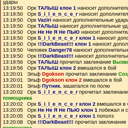
удары
13:19:50 Орк
ТАЛЫШ клон 1
наносит дополнител
13:19:50 Орк
S_i_l_e_n_c_e_r
наносит дополните
13:19:50 Орк
Vaziri
наносит дополнительные удар
13:19:50 Орк
ТАЛЫШ
наносит дополнительные у
13:19:50 Орк
Не Не Я Не ПЬЮ
наносит дополните
13:19:50 Орк
S_i_l_e_n_c_e_r клон 1
наносит доп
13:19:50 Орк
!!!DarkBeast!!! клон 1
наносит допол
13:19:50 Человек
Danger78
наносит дополнитель
13:19:50 Орк
!!!DarkBeast!!!
наносит дополнитель
13:19:56 Орк
ТАЛЫШ
прочитал заклинание
Вызв
13:19:56 Орк
ТАЛЫШ клон 2
вмешался в бой
13:20:01 Эльф
Dgokson
прочитал заклинание
Соз
13:20:01 Эльф
Dgokson клон 2
вмешался в бой
13:20:01 Эльф
Путник.
зашатался по полю
13:20:02 Орк
S_i_l_e_n_c_e_r
прочитал заклинан
помощника
13:20:02 Орк
S_i_l_e_n_c_e_r клон 2
вмешался в 
13:20:05 Орк
Не Не Я Не ПЬЮ клон 1
побежал и с
13:20:05 Орк
S_i_l_e_n_c_e_r клон 1
пополз
13:20:08 Орк
!!!DarkBeast!!!
прочитал заклинание