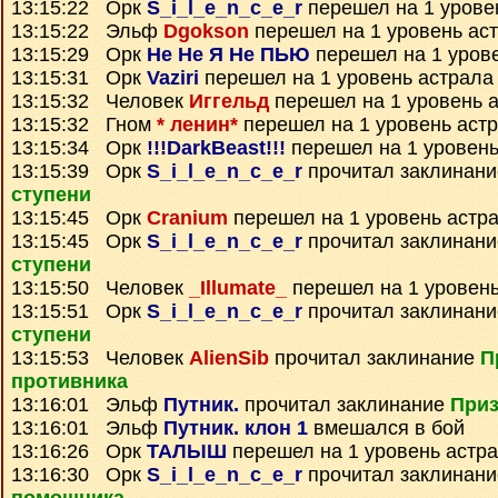
13:15:22 Орк
S_i_l_e_n_c_e_r
перешел на 1 урове
13:15:22 Эльф
Dgokson
перешел на 1 уровень ас
13:15:29 Орк
Не Не Я Не ПЬЮ
перешел на 1 уров
13:15:31 Орк
Vaziri
перешел на 1 уровень астрала
13:15:32 Человек
Иггельд
перешел на 1 уровень 
13:15:32 Гном
* ленин*
перешел на 1 уровень аст
13:15:34 Орк
!!!DarkBeast!!!
перешел на 1 уровень
13:15:39 Орк
S_i_l_e_n_c_e_r
прочитал заклинан
ступени
13:15:45 Орк
Cranium
перешел на 1 уровень астр
13:15:45 Орк
S_i_l_e_n_c_e_r
прочитал заклинан
ступени
13:15:50 Человек
_Illumate_
перешел на 1 уровень
13:15:51 Орк
S_i_l_e_n_c_e_r
прочитал заклинан
ступени
13:15:53 Человек
AlienSib
прочитал заклинание
П
противника
13:16:01 Эльф
Путник.
прочитал заклинание
Приз
13:16:01 Эльф
Путник. клон 1
вмешался в бой
13:16:26 Орк
ТАЛЫШ
перешел на 1 уровень астр
13:16:30 Орк
S_i_l_e_n_c_e_r
прочитал заклинан