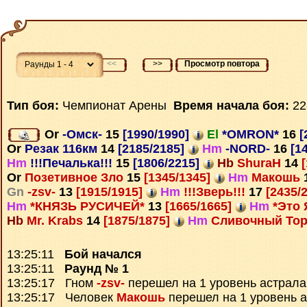
<<
>>
Просмотр повтора
Тип боя:
Чемпионат Арены
Время начала боя:
22
Or
-Омск-
15
[1990/1990]
El
*OMRON*
16
[
Or
Резак 116км
14
[2185/2185]
Hm
-NORD-
16
[1
Hm
!!!Печалька!!!
15
[1806/2215]
Hb
ShuraH
14
[
Or
Позетивное Зло
15
[1345/1345]
Hm
Макошь
Gn
-zsv-
13
[1915/1915]
Hm
!!!Зверь!!!
17
[2435/
Hm
*КНЯЗЬ РУСИЧЕЙ*
13
[1665/1665]
Hm
*Это 
Hb
Mr. Krabs
14
[1875/1875]
Hm
Сливочный То
13:25:11
Бой начался
13:25:11
Раунд № 1
13:25:17 Гном
-zsv-
перешел на 1 уровень астрала
13:25:17 Человек
Макошь
перешел на 1 уровень 