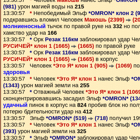
13:30:57
*
Человек
Макошь
нанес Эльф
*OMRON* 
(981)
урон магией воды на
215
13:30:57
*
Непобедимый Эльф
*OMRON* клон 2 (
подкравшись вломил Человек
Макошь (2399)
(20
молниеносный
тычок по правой руке на
332
но по
хамство удар на
166
13:30:57
*
Орк
Резак 116км
заблокировал удар Че
РУСИЧЕЙ* клон 1 (1665)
(1665)
по правой руке
13:30:57
*
Орк
Резак 116км
заблокировал удар Че
РУСИЧЕЙ* клон 1 (1665)
(1665)
в корпус
13:30:57 Человек
*Это Я* клон 1 (905)
(1069)
по
здоровья
13:30:57
*
Человек
*Это Я* клон 1
нанес Эльф
*O
(1343)
урон магией земли на
255
13:30:57
*
Отважный Человек
*Это Я* клон 1 (106
сконцентрировавшись засадил Эльф
*OMRON* (13
удачный
пинок в корпус на
824
пробив блок но пол
потерю бдительности удар на
412
13:30:57 Эльф
*OMRON* (519)
(718)
получил 1
13:30:57
*
Человек
*Это Я* клон 1
нанес Эльф
*O
(393)
урон магией земли на
325
13:30:57
*
Эльф
*OMRON*
заблокировал удар Че