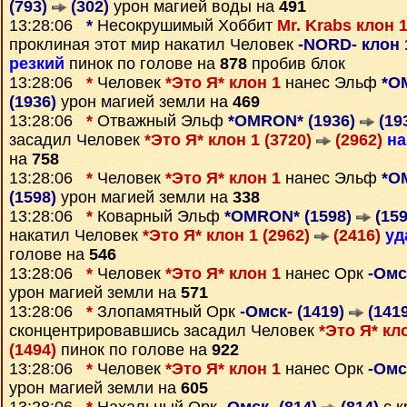
(793)
(302)
урон магией воды на
491
13:28:06
*
Несокрушимый Хоббит
Mr. Krabs клон 
проклиная этот мир накатил Человек
-NORD- клон 
резкий
пинок по голове на
878
пробив блок
13:28:06
*
Человек
*Это Я* клон 1
нанес Эльф
*O
(1936)
урон магией земли на
469
13:28:06
*
Отважный Эльф
*OMRON* (1936)
(19
засадил Человек
*Это Я* клон 1 (3720)
(2962)
на
на
758
13:28:06
*
Человек
*Это Я* клон 1
нанес Эльф
*O
(1598)
урон магией земли на
338
13:28:06
*
Коварный Эльф
*OMRON* (1598)
(159
накатил Человек
*Это Я* клон 1 (2962)
(2416)
уд
голове на
546
13:28:06
*
Человек
*Это Я* клон 1
нанес Орк
-Омс
урон магией земли на
571
13:28:06
*
Злопамятный Орк
-Омск- (1419)
(1419
сконцентрировавшись засадил Человек
*Это Я* кл
(1494)
пинок по голове на
922
13:28:06
*
Человек
*Это Я* клон 1
нанес Орк
-Омс
урон магией земли на
605