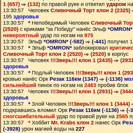
1 (657)
(132)
по правой руке и ответил
ударом
на
13:30:57 Человек
Сливочный Торт клон 2 (2325)
195
здоровья
13:30:57
*
Непобедимый Человек
Сливочный Торт
(2520)
с криками "за Победу" нанёс Эльф
*OMRON* 
невероятный
удар по ногам на
975
13:30:57 Эльф
*OMRON* (-582)
(-441)
получил 
13:30:57
*
Эльф
*OMRON*
заблокировал
критиче
Сливочный Торт клон 2 (2520)
(2520)
в корпус
13:30:57 Человек
!!!Зверь!!! клон 1 (2435)
(2931
здоровья
13:30:57
*
Подлый Человек
!!!Зверь!!! клон 1 (29
кровью нанёс Орк
Резак 116км (1347)
(-1136)
мо
сильнейший
пинок по ногам на
2483
пробив блок
13:30:57 Человек
!!!Зверь!!! клон 1 (2931)
(3444
здоровья
13:30:57
*
Злой Человек
!!!Зверь!!! клон 1 (3444)
подкравшись вломил Орк
Резак 116км (-1136)
(-3
сногсшибательный
удар по правой руке на
2565
п
13:30:57
*
Хоббит
Mr. Krabs клон 2
нанес Орк
Рез
(-3928)
урон магией воды на
227