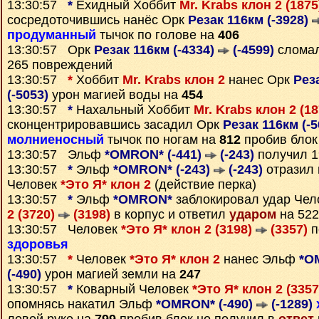
13:30:57
*
Ехидный Хоббит
Mr. Krabs клон 2 (187
сосредоточившись нанёс Орк
Резак 116км (-3928)
продуманный
тычок по голове на
406
13:30:57 Орк
Резак 116км (-4334)
(-4599)
сломал
265 повреждений
13:30:57
*
Хоббит
Mr. Krabs клон 2
нанес Орк
Рез
(-5053)
урон магией воды на
454
13:30:57
*
Нахальный Хоббит
Mr. Krabs клон 2 (1
сконцентрировавшись засадил Орк
Резак 116км (-
молниеносный
тычок по ногам на
812
пробив блок
13:30:57 Эльф
*OMRON* (-441)
(-243)
получил 
13:30:57
*
Эльф
*OMRON* (-243)
(-243)
отразил 
Человек
*Это Я* клон 2
(действие перка)
13:30:57
*
Эльф
*OMRON*
заблокировал удар Че
2 (3720)
(3198)
в корпус и ответил
ударом
на 522
13:30:57 Человек
*Это Я* клон 2 (3198)
(3357)
п
здоровья
13:30:57
*
Человек
*Это Я* клон 2
нанес Эльф
*O
(-490)
урон магией земли на
247
13:30:57
*
Коварный Человек
*Это Я* клон 2 (335
опомнясь накатил Эльф
*OMRON* (-490)
(-1289)