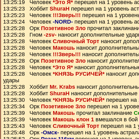
13:25:19 Человек
*Это Я*
перешел на 1 уровень а
13:25:23 Хоббит
ShuraH
перешел на 1 уровень ас
13:25:23 Человек
!!!Зверь!!!
перешел на 1 уровен
13:25:24 Человек
-NORD-
перешел на 1 уровень а
13:25:28 Орк
Позетивное Зло
прочитал заклинан
13:25:28 Гном
-zsv-
наносит дополнительные уда
13:25:28 Человек
Сливочный Торт
наносит допо
13:25:28 Человек
Макошь
наносит дополнительны
13:25:28 Человек
!!!Зверь!!!
наносит дополнитель
13:25:28 Орк
Позетивное Зло
наносит дополните
13:25:28 Человек
*Это Я*
наносит дополнительны
13:25:28 Человек
*КНЯЗЬ РУСИЧЕЙ*
наносит доп
удары
13:25:28 Хоббит
Mr. Krabs
наносит дополнительн
13:25:28 Хоббит
ShuraH
наносит дополнительные
13:25:30 Человек
*КНЯЗЬ РУСИЧЕЙ*
перешел на 
13:25:34 Орк
Позетивное Зло
перешел на 1 урове
13:25:39 Человек
Макошь
прочитал заклинание
С
13:25:39 Человек
Макошь клон 1
вмешался в бой
13:25:43 Человек
Сливочный Торт
перешел на 1 
13:25:48 Орк
-Омск-
перешел на 1 уровень астрал