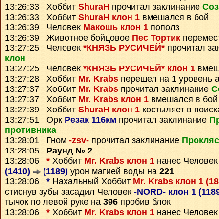
13:26:33 Хоббит
ShuraH
прочитал заклинание
Соз
13:26:33 Хоббит
ShuraH клон 1
вмешался в бой
13:26:39 Человек
Макошь клон 1
пополз
13:26:39 Животное бойцовое
Пес Тортик
перемес
13:27:25 Человек
*КНЯЗЬ РУСИЧЕЙ*
прочитал за
клон
13:27:25 Человек
*КНЯЗЬ РУСИЧЕЙ* клон 1
вмеш
13:27:28 Хоббит
Mr. Krabs
перешел на 1 уровень 
13:27:37 Хоббит
Mr. Krabs
прочитал заклинание
С
13:27:37 Хоббит
Mr. Krabs клон 1
вмешался в бой
13:27:39 Хоббит
ShuraH клон 1
костыляет в поиск
13:27:51 Орк
Резак 116км
прочитал заклинание
П
противника
13:28:01 Гном
-zsv-
прочитал заклинание
Прокляс
13:28:05
Раунд № 2
13:28:06
*
Хоббит
Mr. Krabs клон 1
нанес Челове
(1410)
(1189)
урон магией воды на
221
13:28:06
*
Нахальный Хоббит
Mr. Krabs клон 1 (1
стиснув зубы засадил Человек
-NORD- клон 1 (118
тычок по левой руке на
396
пробив блок
13:28:06
*
Хоббит
Mr. Krabs клон 1
нанес Челове