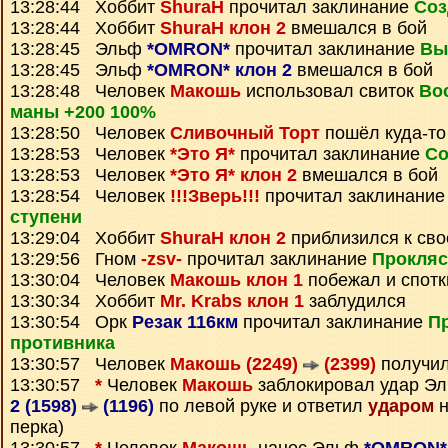
13:28:44 Хоббит
ShuraH
прочитал заклинание
Соз
13:28:44 Хоббит
ShuraH клон 2
вмешался в бой
13:28:45 Эльф
*OMRON*
прочитал заклинание
Вы
13:28:45 Эльф
*OMRON* клон 2
вмешался в бой
13:28:48 Человек
Макошь
использовал свиток
Во
маны +200 100%
13:28:50 Человек
Сливочный Торт
пошёл куда-то
13:28:53 Человек
*Это Я*
прочитал заклинание
Со
13:28:53 Человек
*Это Я* клон 2
вмешался в бой
13:28:54 Человек
!!!Зверь!!!
прочитал заклинани
ступени
13:29:04 Хоббит
ShuraH клон 2
приблизился к сво
13:29:56 Гном
-zsv-
прочитал заклинание
Прокляс
13:30:04 Человек
Макошь клон 1
побежал и спотк
13:30:34 Хоббит
Mr. Krabs клон 1
заблудился
13:30:54 Орк
Резак 116км
прочитал заклинание
П
противника
13:30:57 Человек
Макошь (2249)
(2399)
получи
13:30:57
*
Человек
Макошь
заблокировал удар Э
2 (1598)
(1196)
по левой руке и ответил
ударом
н
перка)