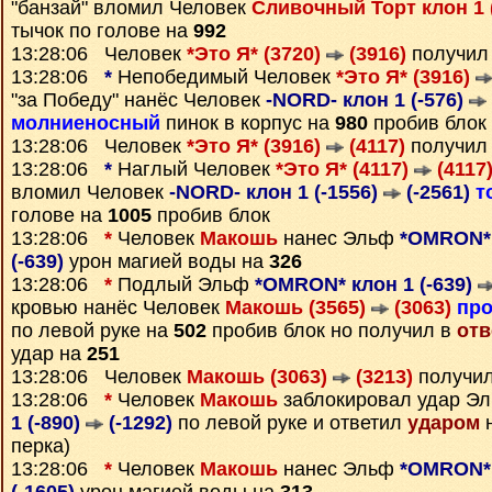
"банзай" вломил Человек
Сливочный Торт клон 1 
тычок по голове на
992
13:28:06 Человек
*Это Я* (3720)
(3916)
получил
13:28:06
*
Непобедимый Человек
*Это Я* (3916)
"за Победу" нанёс Человек
-NORD- клон 1 (-576)
молниеносный
пинок в корпус на
980
пробив блок
13:28:06 Человек
*Это Я* (3916)
(4117)
получил
13:28:06
*
Наглый Человек
*Это Я* (4117)
(4117
вломил Человек
-NORD- клон 1 (-1556)
(-2561)
т
голове на
1005
пробив блок
13:28:06
*
Человек
Макошь
нанес Эльф
*OMRON* 
(-639)
урон магией воды на
326
13:28:06
*
Подлый Эльф
*OMRON* клон 1 (-639)
кровью нанёс Человек
Макошь (3565)
(3063)
пр
по левой руке на
502
пробив блок но получил в
отв
удар на
251
13:28:06 Человек
Макошь (3063)
(3213)
получи
13:28:06
*
Человек
Макошь
заблокировал удар Э
1 (-890)
(-1292)
по левой руке и ответил
ударом
н
перка)
13:28:06
*
Человек
Макошь
нанес Эльф
*OMRON* 