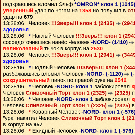
подкравшись вломил Эльф
*OMRON* клон 1 (1045
уверенный
удар по ногам на
1358
но получил в
от
удар на
679
13:28:06 Человек
!!!Зверь!!! клон 1 (2435)
(2941
здоровья
13:28:06
*
Наглый Человек
!!!Зверь!!! клон 1 (294
сосредоточившись нанёс Человек
-NORD- (1410)
великолепный
тычок в корпус на
2530
13:28:06 Человек
!!!Зверь!!! клон 1 (2941)
(3449
здоровья
13:28:06
*
Подлый Человек
!!!Зверь!!! клон 1 (34
разбежавшись вломил Человек
-NORD- (-1120)
(-
сокрушительный
пинок по правой руке на
2542
13:28:06
*
Человек
-NORD- клон 1
заблокировал
к
Человек
Сливочный Торт клон 1 (2325)
(2325)
п
13:28:06
*
Человек
-NORD- клон 1
заблокировал
к
Человек
Сливочный Торт клон 1 (2325)
(2325)
в
13:28:06
*
Коварный Человек
-NORD- клон 1 (-576
"ура" накатил Человек
Сливочный Торт клон 1 (23
в корпус на
957
13:28:06
*
Ехидный Человек
-NORD- клон 1 (-576)