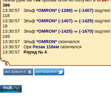
левой руке на
799
пробив блок но получил в
ответ
399
13:30:57 Эльф
*OMRON* (-1289)
(-1407)
ощути
118
13:30:57 Эльф
*OMRON* (-1407)
(-1425)
ощути
18
13:30:57 Эльф
*OMRON* (-1425)
(-1670)
ощути
245
13:30:57 Эльф
*OMRON*
скончался
13:30:57 Орк
Резак 116км
скончался
13:30:57
Раунд № 4