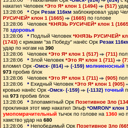
13:28:06
*
Нахальный Орк
-Омск- (814)
(814)
с к
накатил Человек
*Это Я* клон 1 (1494)
(517)
удар
13:28:06
*
Орк
Резак 116км
заблокировал удар Че
РУСИЧЕЙ* клон 1 (1665)
(1665)
по голове
13:28:06 Человек
*КНЯЗЬ РУСИЧЕЙ* клон 1 (166
78
здоровья
13:28:06
*
Подлый Человек
*КНЯЗЬ РУСИЧЕЙ* кло
(1743)
с криками "за Победу" нанёс Орк
Резак 116к
удар по ногам на
390
13:28:06 Человек
*Это Я* клон 1 (517)
(711)
пол
13:28:06
*
Злой Человек
*Это Я* клон 1 (711)
(7
вломил Орк
-Омск- (814)
(-159)
молниеносный
т
973
пробив блок
13:28:06 Человек
*Это Я* клон 1 (711)
(905)
пол
13:28:06
*
Ехидный Человек
*Это Я* клон 1 (905)
кровью нанёс Орк
-Омск- (-159)
(-1132)
точный
п
на
973
пробив блок
13:28:06
*
Злопамятный Орк
Позетивное Зло (13
проклиная этот мир накатил Эльф
*OMRON* клон 1
умопомрачительный
тычок по голове на
1360
но 
хамство удар на
680
13:28:06
*
Непобедимый Орк
Позетивное Зло (66