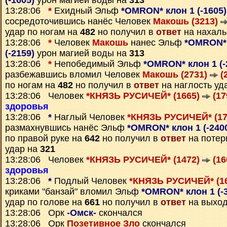
(-1605)
урон магией воды на
313
13:28:06
*
Ехидный Эльф
*OMRON* клон 1 (-1605
сосредоточившись нанёс Человек
Макошь (3213)
удар по ногам на
482
но получил в
ответ
на нахаль
13:28:06
*
Человек
Макошь
нанес Эльф
*OMRON* 
(-2159)
урон магией воды на
313
13:28:06
*
Непобедимый Эльф
*OMRON* клон 1 (-
разбежавшись вломил Человек
Макошь (2731)
(
по ногам на
482
но получил в
ответ
на наглость уд
13:28:06 Человек
*КНЯЗЬ РУСИЧЕЙ* (1665)
(17
здоровья
13:28:06
*
Наглый Человек
*КНЯЗЬ РУСИЧЕЙ* (1
размахнувшись нанёс Эльф
*OMRON* клон 1 (-240
по правой руке на
642
но получил в
ответ
на потер
удар на
321
13:28:06 Человек
*КНЯЗЬ РУСИЧЕЙ* (1472)
(16
здоровья
13:28:06
*
Подлый Человек
*КНЯЗЬ РУСИЧЕЙ* (1
криками "банзай" вломил Эльф
*OMRON* клон 1 (-
удар по голове на
661
но получил в
ответ
на выход
13:28:06 Орк
-Омск-
скончался
13:28:06 Орк
Позетивное Зло
скончался