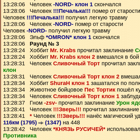
13:28:06 Человек
-NORD- клон 1
скончался
13:28:06 Человек
!!!Печалька!!!
помер от старост
Человек
!!!Печалька!!!
получил легкую травму
13:28:06 Человек
-NORD-
помер от старости
Человек
-NORD-
получил легкую травму
13:28:06 Эльф
*OMRON* клон 1
скончался
13:28:06
Раунд № 3
13:28:24 Хоббит
Mr. Krabs
прочитал заклинание
С
13:28:24 Хоббит
Mr. Krabs клон 2
вмешался в бой
13:28:31 Человек
Сливочный Торт
прочитал зак
клон
13:28:31 Человек
Сливочный Торт клон 2
вмешал
13:28:34 Хоббит
ShuraH клон 1
зашатался по пол
13:28:34 Животное бойцовое
Пес Тортик
пошёл ку
13:28:34 Человек
Сливочный Торт клон 1
заблуд
13:28:37 Гном
-zsv-
прочитал заклинание
Урон яд
13:28:41 Человек
!!!Зверь!!!
прочитал заклинани
13:28:41
*
Человек
!!!Зверь!!!
нанёс магический у
116км (1795)
(1347)
на 448
13:28:42 Человек
*КНЯЗЬ РУСИЧЕЙ*
использовал
Противника