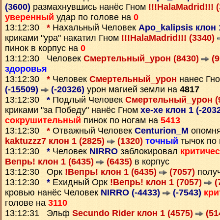
(3600)
размахнувшись нанёс Гном
!!!HalaMadrid!!! 
уверенный
удар по голове на
0
13:12:30
*
Нахальный Человек
Apo_kalipsis клон 
криками "ура" накатил Гном
!!!HalaMadrid!!! (3340)
пинок в корпус на
0
13:12:30 Человек
Смертельный_урон (8430)
(9
здоровья
13:12:30
*
Человек
Смертельный_урон
нанес Гн
(-15509)
(-20326)
урон магией земли на
4817
13:12:30
*
Подлый Человек
Смертельный_урон (
криками "за Победу" нанёс Гном
xe-xe клон 1 (-203
сокрушительный
пинок по ногам на
5413
13:12:30
*
Отважный Человек
Centurion_M
опомня
kaktuzzz7 клон 1 (2825)
(1320)
точный
тычок по
13:12:30
*
Человек
NIRRO
заблокировал
критиче
Вепрь! клон 1 (6435)
(6435)
в корпус
13:12:30 Орк
!Вепрь! клон 1 (6435)
(7057)
полу
13:12:30
*
Ехидный Орк
!Вепрь! клон 1 (7057)
(
кровью нанёс Человек
NIRRO (-4433)
(-7543)
кри
голове на
3110
13:12:31 Эльф
Secundo Rider клон 1 (4575)
(51