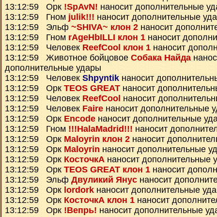
13:12:59 Орк
!SpAvN!
наносит дополнительные у
13:12:59 Гном
julik!!!
наносит дополнительные уд
13:12:59 Эльф
~SHIVA~ клон 2
наносит дополнит
13:12:59 Гном
rAgeHbILLI клон 1
наносит дополни
13:12:59 Человек
ReefCool клон 1
наносит допол
13:12:59 Животное бойцовое
Собака Найда
нанос
дополнительные удары
13:12:59 Человек
Shpyntik
наносит дополнительн
13:12:59 Орк
TEOS GREAT
наносит дополнительн
13:12:59 Человек
ReefCool
наносит дополнительн
13:12:59 Человек
Faire
наносит дополнительные 
13:12:59 Орк
Encode
наносит дополнительные уд
13:12:59 Гном
!!!HalaMadrid!!!
наносит дополните
13:12:59 Орк
Maloyrin клон 2
наносит дополнител
13:12:59 Орк
Maloyrin
наносит дополнительные у
13:12:59 Орк
КосточкА
наносит дополнительные 
13:12:59 Орк
TEOS GREAT клон 1
наносит дополн
13:12:59 Эльф
Двуликий Янус
наносит дополнит
13:12:59 Орк
lordork
наносит дополнительные уд
13:12:59 Орк
КосточкА клон 1
наносит дополните
13:12:59 Орк
!Вепрь!
наносит дополнительные уд