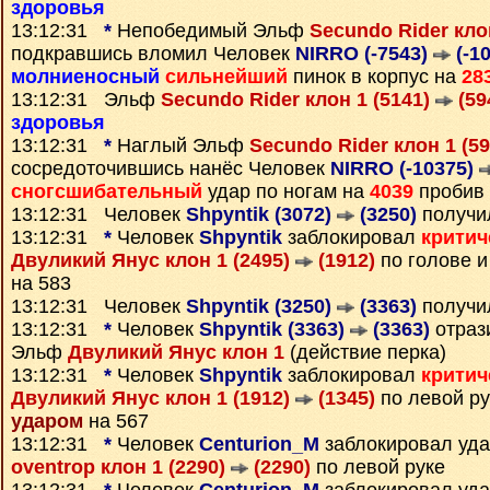
здоровья
13:12:31
*
Непобедимый Эльф
Secundo Rider кло
подкравшись вломил Человек
NIRRO (-7543)
(-1
молниеносный
сильнейший
пинок в корпус на
28
13:12:31 Эльф
Secundo Rider клон 1 (5141)
(59
здоровья
13:12:31
*
Наглый Эльф
Secundo Rider клон 1 (5
сосредоточившись нанёс Человек
NIRRO (-10375)
сногсшибательный
удар по ногам на
4039
пробив 
13:12:31 Человек
Shpyntik (3072)
(3250)
получи
13:12:31
*
Человек
Shpyntik
заблокировал
критич
Двуликий Янус клон 1 (2495)
(1912)
по голове и
на 583
13:12:31 Человек
Shpyntik (3250)
(3363)
получи
13:12:31
*
Человек
Shpyntik (3363)
(3363)
отраз
Эльф
Двуликий Янус клон 1
(действие перка)
13:12:31
*
Человек
Shpyntik
заблокировал
критич
Двуликий Янус клон 1 (1912)
(1345)
по левой ру
ударом
на 567
13:12:31
*
Человек
Centurion_M
заблокировал уда
oventrop клон 1 (2290)
(2290)
по левой руке