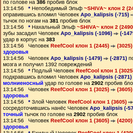
по голове на
386
пробив блок
13:14:56
*
Непобедимый Эльф
~SHIVA~ клон 2 (2
оправившись вломил Человек
Apo_kalipsis (-715)
тычок по ногам на
381
пробив блок
13:14:56
*
Нахальный Эльф
~SHIVA~ клон 2 (249
зубы засадил Человек
Apo_kalipsis (-1096)
(-147
удар в корпус на
383
13:14:56 Человек
ReefCool клон 1 (2445)
(3025)
здоровья
13:14:56 Человек
Apo_kalipsis (-1479)
(-2871)
по
мозга и получил 1392 повреждений
13:14:56
*
Подлый Человек
ReefCool клон 1 (302
подкравшись вломил Человек
Apo_kalipsis (-2871
молниеносный
удар по голове на
2902
пробив бло
13:14:56 Человек
ReefCool клон 1 (3025)
(3605)
здоровья
13:14:56
*
Злой Человек
ReefCool клон 1 (3605)
сосредоточившись нанёс Человек
Apo_kalipsis (-5
точный
тычок по голове на
2902
пробив блок
13:14:56 Человек
ReefCool клон 1 (3605)
(4200)
здоровья