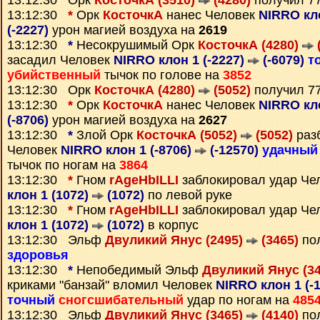
13:12:30 Орк
КосточкА (3510)
(4280)
получил 7
13:12:30
*
Орк
КосточкА
нанес Человек
NIRRO кло
(-2227)
урон магией воздуха на
2619
13:12:30
*
Несокрушимый Орк
КосточкА (4280)
засадил Человек
NIRRO клон 1 (-2227)
(-6079)
т
убийственный
тычок по голове на
3852
13:12:30 Орк
КосточкА (4280)
(5052)
получил 7
13:12:30
*
Орк
КосточкА
нанес Человек
NIRRO кло
(-8706)
урон магией воздуха на
2627
13:12:30
*
Злой Орк
КосточкА (5052)
(5052)
раз
Человек
NIRRO клон 1 (-8706)
(-12570)
удачный
тычок по ногам на
3864
13:12:30
*
Гном
rAgeHbILLI
заблокировал удар Че
клон 1 (1072)
(1072)
по левой руке
13:12:30
*
Гном
rAgeHbILLI
заблокировал удар Че
клон 1 (1072)
(1072)
в корпус
13:12:30 Эльф
Двуликий Янус (2495)
(3465)
пол
здоровья
13:12:30
*
Непобедимый Эльф
Двуликий Янус (3
криками "банзай" вломил Человек
NIRRO клон 1 (-
точный
сногсшибательный
удар по ногам на
485
13:12:30 Эльф
Двуликий Янус (3465)
(4140)
пол