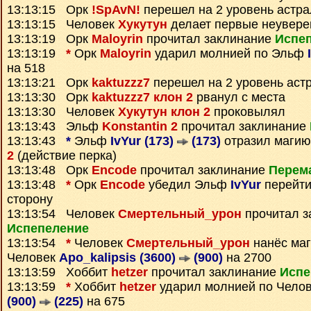
13:13:15 Орк
!SpAvN!
перешел на 2 уровень астр
13:13:15 Человек
Хукутун
делает первые неувере
13:13:19 Орк
Maloyrin
прочитал заклинание
Испе
13:13:19
*
Орк
Maloyrin
ударил молнией по Эльф
на 518
13:13:21 Орк
kaktuzzz7
перешел на 2 уровень аст
13:13:30 Орк
kaktuzzz7 клон 2
рванул с места
13:13:30 Человек
Хукутун клон 2
проковылял
13:13:43 Эльф
Konstantin 2
прочитал заклинание
13:13:43
*
Эльф
IvYur (173)
(173)
отразил маги
2
(действие перка)
13:13:48 Орк
Encode
прочитал заклинание
Перем
13:13:48
*
Орк
Encode
убедил Эльф
IvYur
перейти
сторону
13:13:54 Человек
Смертельный_урон
прочитал з
Испепеление
13:13:54
*
Человек
Смертельный_урон
нанёс маг
Человек
Apo_kalipsis (3600)
(900)
на 2700
13:13:59 Хоббит
hetzer
прочитал заклинание
Испе
13:13:59
*
Хоббит
hetzer
ударил молнией по Чело
(900)
(225)
на 675