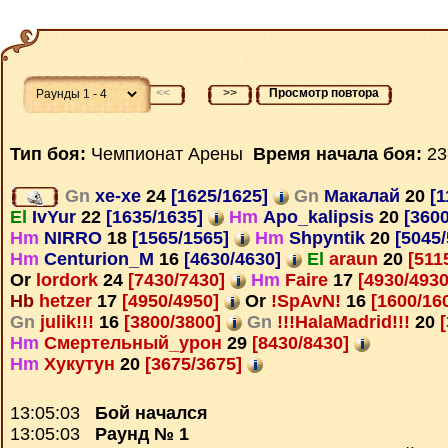
<<
>>
Просмотр повтора
Тип боя:
Чемпионат Арены
Время начала боя:
23
Gn
xe-xe
24
[1625/1625]
Gn
Макалай
20
[1
El
IvYur
22
[1635/1635]
Hm
Apo_kalipsis
20
[3600
Hm
NIRRO
18
[1565/1565]
Hm
Shpyntik
20
[5045
Hm
Centurion_M
16
[4630/4630]
El
araun
20
[511
Or
lordork
24
[7430/7430]
Hm
Faire
17
[4930/493
Hb
hetzer
17
[4950/4950]
Or
!SpAvN!
16
[1600/16
Gn
julik!!!
16
[3800/3800]
Gn
!!!HalaMadrid!!!
20
[
Hm
Смертельный_урон
29
[8430/8430]
Hm
Хукутун
20
[3675/3675]
13:05:03
Бой начался
13:05:03
Раунд № 1