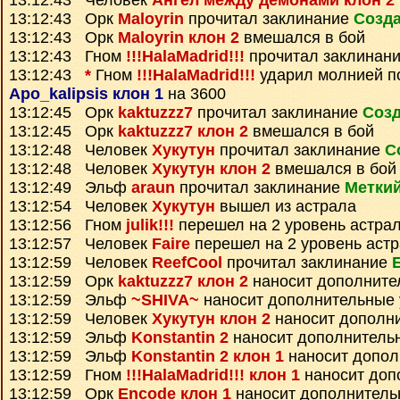
13:12:43 Человек
Ангел между демонами клон 2
13:12:43 Орк
Maloyrin
прочитал заклинание
Созда
13:12:43 Орк
Maloyrin клон 2
вмешался в бой
13:12:43 Гном
!!!HalaMadrid!!!
прочитал заклинан
13:12:43
*
Гном
!!!HalaMadrid!!!
ударил молнией п
Apo_kalipsis клон 1
на 3600
13:12:45 Орк
kaktuzzz7
прочитал заклинание
Созд
13:12:45 Орк
kaktuzzz7 клон 2
вмешался в бой
13:12:48 Человек
Хукутун
прочитал заклинание
С
13:12:48 Человек
Хукутун клон 2
вмешался в бой
13:12:49 Эльф
araun
прочитал заклинание
Метки
13:12:54 Человек
Хукутун
вышел из астрала
13:12:56 Гном
julik!!!
перешел на 2 уровень астра
13:12:57 Человек
Faire
перешел на 2 уровень аст
13:12:59 Человек
ReefCool
прочитал заклинание
13:12:59 Орк
kaktuzzz7 клон 2
наносит дополните
13:12:59 Эльф
~SHIVA~
наносит дополнительные
13:12:59 Человек
Хукутун клон 2
наносит дополн
13:12:59 Эльф
Konstantin 2
наносит дополнитель
13:12:59 Эльф
Konstantin 2 клон 1
наносит допол
13:12:59 Гном
!!!HalaMadrid!!! клон 1
наносит доп
13:12:59 Орк
Encode клон 1
наносит дополнитель