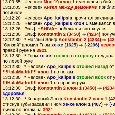
13:09:55 Человек
Noel19 клон 1
вмешался в бой
13:10:05 Человек
Ангел между демонами
приблиз
погибели
13:12:20 Человек
Apo_kalipsis
прочитал заклина
13:12:20 Человек
Apo_kalipsis клон 1
вмешался в
13:12:26 Эльф
~SHIVA~
побежал и споткнулся
13:12:30 Эльф
Konstantin 2 (3450)
(4234)
получ
13:12:30
*
Наглый Эльф
Konstantin 2 (4234)
(42
"банзай" вломил Гном
xe-xe (1625)
(-2296)
невер
правой руке на
3921
13:12:30
*
Гном
xe-xe
отошёл в сторону
от удара
по левой руке
13:12:30
*
Человек
Apo_kalipsis
отошёл назад
от
!!!HalaMadrid!!! клон 1
по ногам
13:12:30
*
Человек
Apo_kalipsis
отошёл вбок
от 
!!!HalaMadrid!!! клон 1
по правой руке
13:12:30 Эльф
Konstantin 2 клон 1 (3450)
(4234
здоровья
13:12:30
*
Коварный Эльф
Konstantin 2 клон 1 (4
стиснув зубы засадил Гном
xe-xe клон 1 (407)
(-3
тычок по ногам на
3921