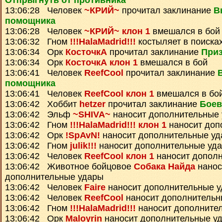
Отпрыгнуть от противника
13:06:28 Человек
~КРИЙ~
прочитал заклинание
В
помощника
13:06:28 Человек
~КРИЙ~ клон 1
вмешался в бой
13:06:32 Гном
!!!HalaMadrid!!!
костыляет в поисках
13:06:34 Орк
КосточкА
прочитал заклинание
Приз
13:06:34 Орк
КосточкА клон 1
вмешался в бой
13:06:41 Человек
ReefCool
прочитал заклинание
помощника
13:06:41 Человек
ReefCool клон 1
вмешался в бо
13:06:42 Хоббит
hetzer
прочитал заклинание
Боев
13:06:42 Эльф
~SHIVA~
наносит дополнительные
13:06:42 Гном
!!!HalaMadrid!!! клон 1
наносит доп
13:06:42 Орк
!SpAvN!
наносит дополнительные у
13:06:42 Гном
julik!!!
наносит дополнительные уд
13:06:42 Человек
ReefCool клон 1
наносит допол
13:06:42 Животное бойцовое
Собака Найда
нанос
дополнительные удары
13:06:42 Человек
Faire
наносит дополнительные 
13:06:42 Человек
ReefCool
наносит дополнительн
13:06:42 Гном
!!!HalaMadrid!!!
наносит дополните
13:06:42 Орк
Maloyrin
наносит дополнительные у