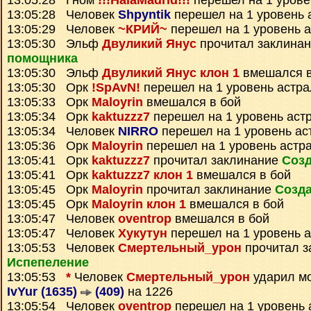
13:05:28 Гном
!!!HalaMadrid!!!
перешел на 1 урове
13:05:28 Человек
Shpyntik
перешел на 1 уровень 
13:05:29 Человек
~КРИЙ~
перешел на 1 уровень 
13:05:30 Эльф
Двуликий Янус
прочитал заклина
помощника
13:05:30 Эльф
Двуликий Янус клон 1
вмешался в
13:05:30 Орк
!SpAvN!
перешел на 1 уровень астр
13:05:33 Орк
Maloyrin
вмешался в бой
13:05:34 Орк
kaktuzzz7
перешел на 1 уровень аст
13:05:34 Человек
NIRRO
перешел на 1 уровень ас
13:05:36 Орк
Maloyrin
перешел на 1 уровень астр
13:05:41 Орк
kaktuzzz7
прочитал заклинание
Созд
13:05:41 Орк
kaktuzzz7 клон 1
вмешался в бой
13:05:45 Орк
Maloyrin
прочитал заклинание
Созда
13:05:45 Орк
Maloyrin клон 1
вмешался в бой
13:05:47 Человек
oventrop
вмешался в бой
13:05:47 Человек
Хукутун
перешел на 1 уровень 
13:05:53 Человек
Смертельный_урон
прочитал з
Испепеление
13:05:53
*
Человек
Смертельный_урон
ударил м
IvYur (1635)
(409)
на 1226
13:05:54 Человек
oventrop
перешел на 1 уровень 