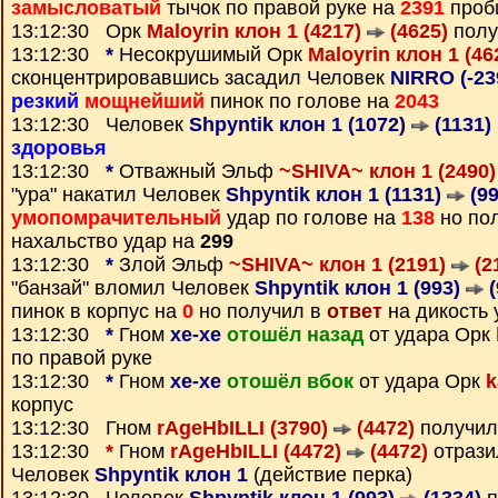
замысловатый
тычок по правой руке на
2391
проб
13:12:30 Орк
Maloyrin клон 1 (4217)
(4625)
полу
13:12:30
*
Несокрушимый Орк
Maloyrin клон 1 (46
сконцентрировавшись засадил Человек
NIRRO (-23
резкий
мощнейший
пинок по голове на
2043
13:12:30 Человек
Shpyntik клон 1 (1072)
(1131)
здоровья
13:12:30
*
Отважный Эльф
~SHIVA~ клон 1 (2490
"ура" накатил Человек
Shpyntik клон 1 (1131)
(99
умопомрачительный
удар по голове на
138
но по
нахальство удар на
299
13:12:30
*
Злой Эльф
~SHIVA~ клон 1 (2191)
(2
"банзай" вломил Человек
Shpyntik клон 1 (993)
(
пинок в корпус на
0
но получил в
ответ
на дикость 
13:12:30
*
Гном
xe-xe
отошёл назад
от удара Орк
по правой руке
13:12:30
*
Гном
xe-xe
отошёл вбок
от удара Орк
k
корпус
13:12:30 Гном
rAgeHbILLI (3790)
(4472)
получил
13:12:30
*
Гном
rAgeHbILLI (4472)
(4472)
отрази
Человек
Shpyntik клон 1
(действие перка)