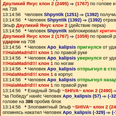
Двуликий Янус клон 2 (2495)
(1767)
по голове и
на 728
13:14:56 Человек
Shpyntik (1251)
(1392)
получи
13:14:56
*
Человек
Shpyntik (1392)
(1392)
отраз
Эльф
Двуликий Янус клон 2
(действие перка)
13:14:56
*
Человек
Shpyntik
заблокировал
критич
Двуликий Янус клон 2 (1767)
(1059)
по правой р
ударом
на 708
13:14:56
*
Человек
Apo_kalipsis
пригнулся
от уд
!!!HalaMadrid!!! клон 1
по правой руке
13:14:56
*
Человек
Apo_kalipsis
увернулся
от уд
!!!HalaMadrid!!! клон 1
по ногам
13:14:56
*
Человек
Apo_kalipsis
отпрыгнул в ст
!!!HalaMadrid!!! клон 1
в корпус
13:14:56
*
Человек
Apo_kalipsis
отпрыгнул наза
!!!HalaMadrid!!! клон 1
по правой руке
13:14:56
*
Ехидный Эльф
~SHIVA~ клон 2 (2490)
"за Победу" нанёс Человек
Apo_kalipsis (57)
(-32
голове на
386
пробив блок
13:14:56
*
Злопамятный Эльф
~SHIVA~ клон 2 (2
опомнясь накатил Человек
Apo_kalipsis (-329)
(-