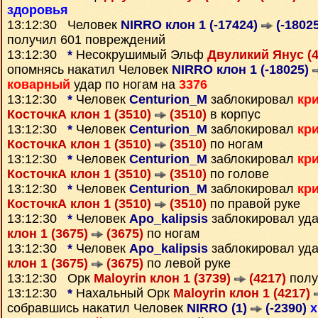
здоровья
13:12:30 Человек
NIRRO клон 1 (-17424)
(-18025
получил 601 повреждений
13:12:30
*
Несокрушимый Эльф
Двуликий Янус (
опомнясь накатил Человек
NIRRO клон 1 (-18025)
коварный
удар по ногам на
3376
13:12:30
*
Человек
Centurion_M
заблокировал
кр
КосточкА клон 1 (3510)
(3510)
в корпус
13:12:30
*
Человек
Centurion_M
заблокировал
кр
КосточкА клон 1 (3510)
(3510)
по ногам
13:12:30
*
Человек
Centurion_M
заблокировал
кр
КосточкА клон 1 (3510)
(3510)
по голове
13:12:30
*
Человек
Centurion_M
заблокировал
кр
КосточкА клон 1 (3510)
(3510)
по правой руке
13:12:30
*
Человек
Apo_kalipsis
заблокировал уд
клон 1 (3675)
(3675)
по ногам
13:12:30
*
Человек
Apo_kalipsis
заблокировал уд
клон 1 (3675)
(3675)
по левой руке
13:12:30 Орк
Maloyrin клон 1 (3739)
(4217)
полу
13:12:30
*
Нахальный Орк
Maloyrin клон 1 (4217)
собравшись накатил Человек
NIRRO (1)
(-2390)