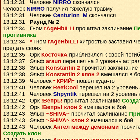
13:12:31 Человек
NIRRO
скончался
Человек
NIRRO
получил тяжелую травму
13:12:31 Человек
Centurion_M
скончался
13:12:31
Раунд № 2
13:12:34 Гном
rAgeHbILLI
прочитал заклинание
П
противника
13:12:34
*
Гном
rAgeHbILLI
хитростью заставил Ч
предать своих
13:12:35 Орк
КосточкА
приблизился к своей поги
13:12:37 Эльф
araun
перешел на 2 уровень астра
13:12:38 Эльф
Konstantin 2
прочитал заклинание
13:12:38 Эльф
Konstantin 2 клон 2
вмешался в б
13:12:39 Человек
~КРИЙ~
пошёл куда-то
13:12:40 Человек
ReefCool
перешел на 2 уровень 
13:12:41 Человек
Shpyntik
перешел на 2 уровень 
13:12:42 Орк
!Вепрь!
прочитал заклинание
Созда
13:12:42 Орк
!Вепрь! клон 2
вмешался в бой
13:12:43 Эльф
~SHIVA~
прочитал заклинание
При
13:12:43 Эльф
~SHIVA~ клон 2
вмешался в бой
13:12:43 Человек
Ангел между демонами
прочит
Создать клон