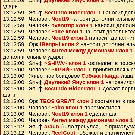
13:12:59 Эльф
Двуликий Янус клон 1
наносит до
удары
13:12:59 Эльф
Secundo Rider клон 1
наносит доп
13:12:59 Человек
Noel19
наносит дополнительные
13:12:59 Человек
oventrop клон 1
наносит дополн
13:12:59 Человек
Faire клон 1
наносит дополните
13:12:59 Человек
Noel19 клон 1
наносит дополни
13:12:59 Орк
!Вепрь! клон 2
наносит дополнител
13:12:59 Человек
Ангел между демонами клон 1
дополнительные удары
13:13:00 Эльф
~SHIVA~ клон 1
костыляет в поиск
13:13:00 Человек
~КРИЙ~ клон 1
приблизился к с
13:13:00 Животное бойцовое
Собака Найда
зашат
13:13:00 Эльф
Двуликий Янус клон 1
направился
13:13:00 Эльф
Secundo Rider клон 1
делает перв
шаги
13:13:00 Орк
TEOS GREAT клон 1
костыляет в пои
13:13:00 Человек
Faire клон 1
переместился
13:13:00 Человек
Noel19 клон 1
сделал шаг
13:13:00 Человек
Ангел между демонами клон 1
13:13:12 Эльф
araun
было тронулся, но призадум
13:13:12 Человек
ReefCool
побежал и споткнулся