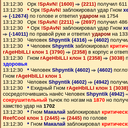
13:12:30 Орк
!SpAvN! (1600)
(2211)
получил 61
13:12:30
*
Орк
!SpAvN!
заблокировал удар Гном
x
(-12674)
по голове и ответил
ударом
на 1754
13:12:30 Орк
!SpAvN! (2211)
(2697)
получил 48
13:12:30
*
Орк
!SpAvN!
заблокировал удар Гном
x
(-14011)
по правой руке и ответил
ударом
на 133
13:12:30 Человек
Shpyntik (4316)
(4602)
получи
13:12:30
*
Человек
Shpyntik
заблокировал
критич
rAgeHbILLI клон 1 (3790)
(2358)
в корпус и отве
13:12:30 Гном
rAgeHbILLI клон 1 (2358)
(3038)
п
здоровья
13:12:30
*
Человек
Shpyntik (4602)
(4602)
погло
Гном
rAgeHbILLI клон 1
13:12:30 Человек
Shpyntik (4602)
(4942)
получи
13:12:30
*
Ехидный Гном
rAgeHbILLI клон 1 (3038
сосредоточившись нанёс Человек
Shpyntik (4942)
сокрушительный
тычок по ногам на
1870
но получ
хамство удар на
1702
13:12:30
*
Гном
Макалай
заблокировал
критическ
ReefCool клон 1 (2445)
(2445)
по голове
13:12:30
*
Гном
Макалай
заблокировал
критическ