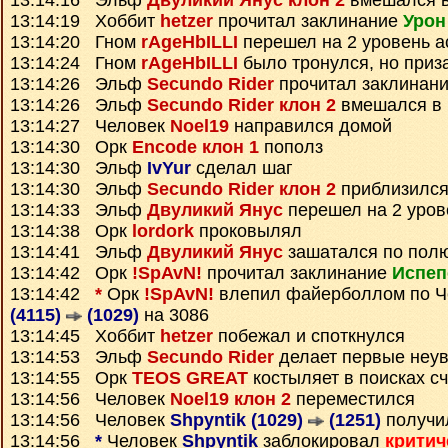
13:14:16 Эльф
Двуликий Янус клон 2
вмешался в
13:14:19 Хоббит
hetzer
прочитал заклинание
Урон
13:14:20 Гном
rAgeHbILLI
перешел на 2 уровень а
13:14:24 Гном
rAgeHbILLI
было тронулся, но приз
13:14:26 Эльф
Secundo Rider
прочитал заклинан
13:14:26 Эльф
Secundo Rider клон 2
вмешался в 
13:14:27 Человек
Noel19
направился домой
13:14:30 Орк
Encode клон 1
пополз
13:14:30 Эльф
IvYur
сделал шаг
13:14:30 Эльф
Secundo Rider клон 2
приблизился
13:14:33 Эльф
Двуликий Янус
перешел на 2 уров
13:14:38 Орк
lordork
проковылял
13:14:41 Эльф
Двуликий Янус
зашатался по пол
13:14:42 Орк
!SpAvN!
прочитал заклинание
Испеп
13:14:42
*
Орк
!SpAvN!
влепил файерболлом по 
(4115)
(1029)
на 3086
13:14:45 Хоббит
hetzer
побежал и споткнулся
13:14:53 Эльф
Secundo Rider
делает первые неу
13:14:55 Орк
TEOS GREAT
костыляет в поисках с
13:14:56 Человек
Noel19 клон 2
переместился
13:14:56 Человек
Shpyntik (1029)
(1251)
получи
13:14:56
*
Человек
Shpyntik
заблокировал
критич