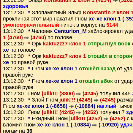
13:12:30 Эльф
Konstantin 2 клон 1 (4234)
(5262
здоровья
13:12:30
*
Злопамятный Эльф
Konstantin 2 клон 
проклиная этот мир накатил Гном
xe-xe клон 1 (-3
умопомрачительный
пинок в корпус на
5144
13:12:30
*
Человек
Centurion_M
заблокировал уд
1 (4760)
(4760)
по голове
13:12:30
*
Орк
kaktuzzz7 клон 1
отпрыгнул вбок
xe
по голове
13:12:30
*
Орк
kaktuzzz7 клон 1
отошёл в сторон
xe
по правой руке
13:12:30
*
Гном
xe-xe клон 1
отошёл назад
от уд
правой руке
13:12:30
*
Гном
xe-xe клон 1
отошёл вбок
от уда
правой руке
13:12:30 Гном
julik!!! (3800)
(4245)
получил 445
13:12:30
*
Злой Гном
julik!!! (4245)
(4245)
разма
Гном
xe-xe клон 1 (-8658)
(-10884)
наглый
тычок
13:12:30 Гном
julik!!! (4245)
(4252)
получил 7
зд
13:12:30
*
Ехидный Гном
julik!!! (4252)
(4252)
с 
вломил Гном
xe-xe клон 1 (-10884)
(-10920)
уда
ногам на
36