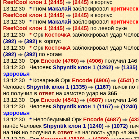
ReefCool клон 1 (2445)
(2445)
в корпус
13:12:30
*
Гном
Макалай
заблокировал
критическ
ReefCool клон 1 (2445)
(2445)
в корпус
13:12:30
*
Гном
Макалай
заблокировал
критическ
ReefCool клон 1 (2445)
(2445)
по левой руке
13:12:30
*
Орк
КосточкА
заблокировал удар Чело
(392)
(392)
в корпус
13:12:30
*
Орк
КосточкА
заблокировал удар Чело
(392)
(392)
по ногам
13:12:30 Орк
Encode (4760)
(4906)
получил 146
13:12:30 Человек
Shpyntik клон 1 (1262)
(1335)
здоровья
13:12:30
*
Коварный Орк
Encode (4906)
(4541)
о
Человек
Shpyntik клон 1 (1335)
(1167)
тычок по 
но получил в
ответ
на хамство удар на
365
13:12:30 Орк
Encode (4541)
(4687)
получил 146
13:12:30 Человек
Shpyntik клон 1 (1167)
(1240)
здоровья
13:12:30
*
Непобедимый Орк
Encode (4687)
(43
нанёс Человек
Shpyntik клон 1 (1240)
(1072)
тыч
на
168
но получил в
ответ
на наглость удар на
365