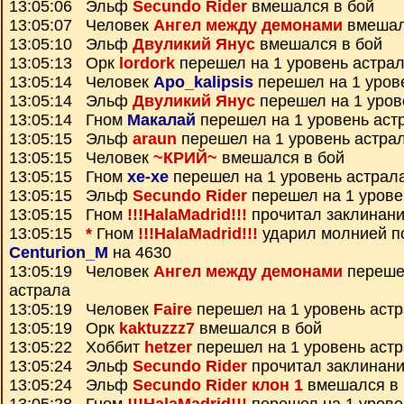
13:05:06 Эльф
Secundo Rider
вмешался в бой
13:05:07 Человек
Ангел между демонами
вмешал
13:05:10 Эльф
Двуликий Янус
вмешался в бой
13:05:13 Орк
lordork
перешел на 1 уровень астра
13:05:14 Человек
Apo_kalipsis
перешел на 1 уров
13:05:14 Эльф
Двуликий Янус
перешел на 1 уров
13:05:14 Гном
Макалай
перешел на 1 уровень аст
13:05:15 Эльф
araun
перешел на 1 уровень астра
13:05:15 Человек
~КРИЙ~
вмешался в бой
13:05:15 Гном
xe-xe
перешел на 1 уровень астрал
13:05:15 Эльф
Secundo Rider
перешел на 1 урове
13:05:15 Гном
!!!HalaMadrid!!!
прочитал заклинан
13:05:15
*
Гном
!!!HalaMadrid!!!
ударил молнией п
Centurion_M
на 4630
13:05:19 Человек
Ангел между демонами
перешел
астрала
13:05:19 Человек
Faire
перешел на 1 уровень аст
13:05:19 Орк
kaktuzzz7
вмешался в бой
13:05:22 Хоббит
hetzer
перешел на 1 уровень аст
13:05:24 Эльф
Secundo Rider
прочитал заклинан
13:05:24 Эльф
Secundo Rider клон 1
вмешался в 