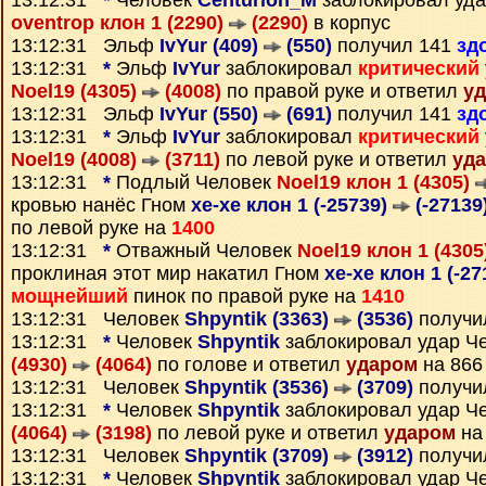
13:12:31
*
Человек
Centurion_M
заблокировал уда
oventrop клон 1 (2290)
(2290)
в корпус
13:12:31 Эльф
IvYur (409)
(550)
получил 141
зд
13:12:31
*
Эльф
IvYur
заблокировал
критический
Noel19 (4305)
(4008)
по правой руке и ответил
у
13:12:31 Эльф
IvYur (550)
(691)
получил 141
зд
13:12:31
*
Эльф
IvYur
заблокировал
критический
Noel19 (4008)
(3711)
по левой руке и ответил
уд
13:12:31
*
Подлый Человек
Noel19 клон 1 (4305)
кровью нанёс Гном
xe-xe клон 1 (-25739)
(-27139
по левой руке на
1400
13:12:31
*
Отважный Человек
Noel19 клон 1 (4305
проклиная этот мир накатил Гном
xe-xe клон 1 (-2
мощнейший
пинок по правой руке на
1410
13:12:31 Человек
Shpyntik (3363)
(3536)
получи
13:12:31
*
Человек
Shpyntik
заблокировал удар Ч
(4930)
(4064)
по голове и ответил
ударом
на 866
13:12:31 Человек
Shpyntik (3536)
(3709)
получи
13:12:31
*
Человек
Shpyntik
заблокировал удар Ч
(4064)
(3198)
по левой руке и ответил
ударом
на
13:12:31 Человек
Shpyntik (3709)
(3912)
получи
13:12:31
*
Человек
Shpyntik
заблокировал удар Ч