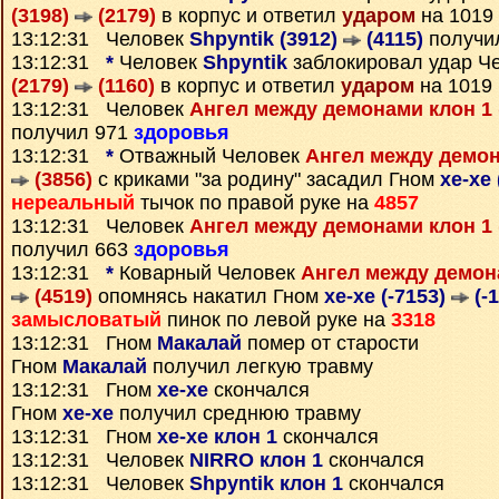
(3198)
(2179)
в корпус и ответил
ударом
на 1019
13:12:31 Человек
Shpyntik (3912)
(4115)
получи
13:12:31
*
Человек
Shpyntik
заблокировал удар Ч
(2179)
(1160)
в корпус и ответил
ударом
на 1019
13:12:31 Человек
Ангел между демонами клон 1 
получил 971
здоровья
13:12:31
*
Отважный Человек
Ангел между демон
(3856)
с криками "за родину" засадил Гном
xe-xe 
нереальный
тычок по правой руке на
4857
13:12:31 Человек
Ангел между демонами клон 1 
получил 663
здоровья
13:12:31
*
Коварный Человек
Ангел между демона
(4519)
опомнясь накатил Гном
xe-xe (-7153)
(-
замысловатый
пинок по левой руке на
3318
13:12:31 Гном
Макалай
помер от старости
Гном
Макалай
получил легкую травму
13:12:31 Гном
xe-xe
скончался
Гном
xe-xe
получил среднюю травму
13:12:31 Гном
xe-xe клон 1
скончался
13:12:31 Человек
NIRRO клон 1
скончался
13:12:31 Человек
Shpyntik клон 1
скончался