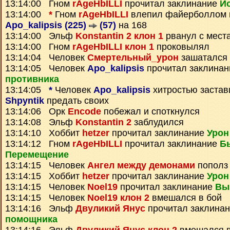
13:14:00 Гном
rAgeHbILLI
прочитал заклинание
И
13:14:00
*
Гном
rAgeHbILLI
влепил файерболлом 
Apo_kalipsis (225)
(57)
на 168
13:14:00 Эльф
Konstantin 2 клон 1
рванул с мест
13:14:00 Гном
rAgeHbILLI клон 1
проковылял
13:14:04 Человек
Смертельный_урон
зашатался 
13:14:05 Человек
Apo_kalipsis
прочитал заклина
противника
13:14:05
*
Человек
Apo_kalipsis
хитростью застав
Shpyntik
предать своих
13:14:06 Орк
Encode
побежал и споткнулся
13:14:08 Эльф
Konstantin 2
заблудился
13:14:10 Хоббит
hetzer
прочитал заклинание
Урон
13:14:12 Гном
rAgeHbILLI
прочитал заклинание
Б
Перемещение
13:14:15 Человек
Ангел между демонами
пополз
13:14:15 Хоббит
hetzer
прочитал заклинание
Урон
13:14:15 Человек
Noel19
прочитал заклинание
Вы
13:14:15 Человек
Noel19 клон 2
вмешался в бой
13:14:16 Эльф
Двуликий Янус
прочитал заклина
помощника