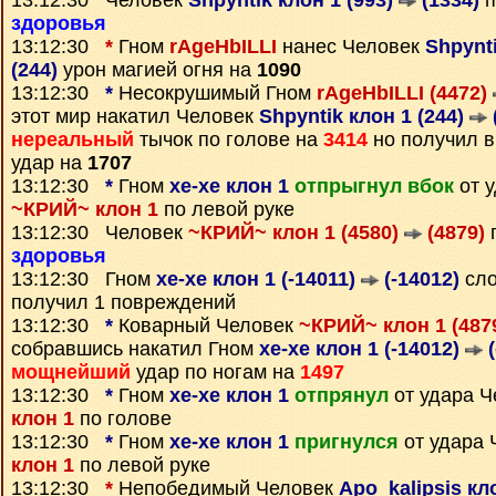
13:12:30 Человек
Shpyntik клон 1 (993)
(1334)
п
здоровья
13:12:30
*
Гном
rAgeHbILLI
нанес Человек
Shpynti
(244)
урон магией огня на
1090
13:12:30
*
Несокрушимый Гном
rAgeHbILLI (4472)
этот мир накатил Человек
Shpyntik клон 1 (244)
нереальный
тычок по голове на
3414
но получил 
удар на
1707
13:12:30
*
Гном
xe-xe клон 1
отпрыгнул вбок
от у
~КРИЙ~ клон 1
по левой руке
13:12:30 Человек
~КРИЙ~ клон 1 (4580)
(4879)
п
здоровья
13:12:30 Гном
xe-xe клон 1 (-14011)
(-14012)
сло
получил 1 повреждений
13:12:30
*
Коварный Человек
~КРИЙ~ клон 1 (487
собравшись накатил Гном
xe-xe клон 1 (-14012)
(
мощнейший
удар по ногам на
1497
13:12:30
*
Гном
xe-xe клон 1
отпрянул
от удара 
клон 1
по голове
13:12:30
*
Гном
xe-xe клон 1
пригнулся
от удара
клон 1
по левой руке
13:12:30
*
Непобедимый Человек
Apo_kalipsis кл