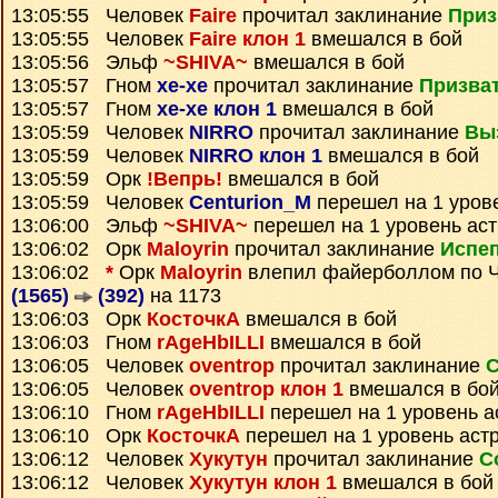
13:05:55 Человек
Faire
прочитал заклинание
Приз
13:05:55 Человек
Faire клон 1
вмешался в бой
13:05:56 Эльф
~SHIVA~
вмешался в бой
13:05:57 Гном
xe-xe
прочитал заклинание
Призват
13:05:57 Гном
xe-xe клон 1
вмешался в бой
13:05:59 Человек
NIRRO
прочитал заклинание
Вы
13:05:59 Человек
NIRRO клон 1
вмешался в бой
13:05:59 Орк
!Вепрь!
вмешался в бой
13:05:59 Человек
Centurion_M
перешел на 1 уров
13:06:00 Эльф
~SHIVA~
перешел на 1 уровень ас
13:06:02 Орк
Maloyrin
прочитал заклинание
Испе
13:06:02
*
Орк
Maloyrin
влепил файерболлом по 
(1565)
(392)
на 1173
13:06:03 Орк
КосточкА
вмешался в бой
13:06:03 Гном
rAgeHbILLI
вмешался в бой
13:06:05 Человек
oventrop
прочитал заклинание
С
13:06:05 Человек
oventrop клон 1
вмешался в бо
13:06:10 Гном
rAgeHbILLI
перешел на 1 уровень а
13:06:10 Орк
КосточкА
перешел на 1 уровень аст
13:06:12 Человек
Хукутун
прочитал заклинание
С
13:06:12 Человек
Хукутун клон 1
вмешался в бой