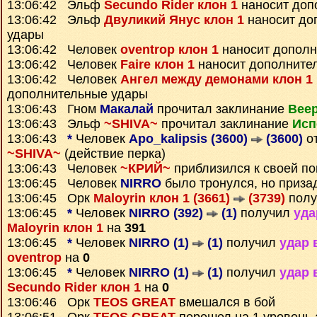
13:06:42 Эльф
Secundo Rider клон 1
наносит доп
13:06:42 Эльф
Двуликий Янус клон 1
наносит до
удары
13:06:42 Человек
oventrop клон 1
наносит дополн
13:06:42 Человек
Faire клон 1
наносит дополните
13:06:42 Человек
Ангел между демонами клон 1
дополнительные удары
13:06:43 Гном
Макалай
прочитал заклинание
Вее
13:06:43 Эльф
~SHIVA~
прочитал заклинание
Исп
13:06:43
*
Человек
Apo_kalipsis (3600)
(3600)
о
~SHIVA~
(действие перка)
13:06:43 Человек
~КРИЙ~
приблизился к своей по
13:06:45 Человек
NIRRO
было тронулся, но приза
13:06:45 Орк
Maloyrin клон 1 (3661)
(3739)
полу
13:06:45
*
Человек
NIRRO (392)
(1)
получил
уда
Maloyrin клон 1
на
391
13:06:45
*
Человек
NIRRO (1)
(1)
получил
удар 
oventrop
на
0
13:06:45
*
Человек
NIRRO (1)
(1)
получил
удар 
Secundo Rider клон 1
на
0
13:06:46 Орк
TEOS GREAT
вмешался в бой