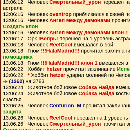
13:06:12 Человек
Смертельный_урон
перешел на
астрала
13:06:16 Человек
oventrop
приблизился к своей п
13:06:16 Человек
Ангел между демонами
прочит
Создать клон
13:06:16 Человек
Ангел между демонами клон 1
13:06:17 Орк
!Вепрь!
перешел на 1 уровень астра
13:06:18 Человек
ReefCool
вмешался в бой
13:06:18 Гном
!!!HalaMadrid!!!
прочитал заклинан
помощника
13:06:18 Гном
!!!HalaMadrid!!! клон 1
вмешался в 
13:06:22 Хоббит
hetzer
прочитал заклинание
Испе
13:06:22
*
Хоббит
hetzer
ударил молнией по Чело
(1262)
на 3783
13:06:24 Животное бойцовое
Собака Найда
вмеша
13:06:24 Животное бойцовое
Собака Найда
косты
счастья
13:06:25 Человек
Centurion_M
прочитал заклина
защита
13:06:26 Человек
ReefCool
перешел на 1 уровень 
13:06:26 Человек
Смертельный_урон
прочитал з