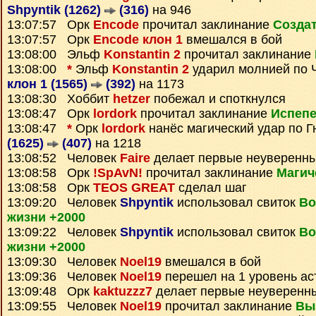
Shpyntik (1262)
(316)
на 946
13:07:57 Орк
Encode
прочитал заклинание
Создат
13:07:57 Орк
Encode клон 1
вмешался в бой
13:08:00 Эльф
Konstantin 2
прочитал заклинание
13:08:00
*
Эльф
Konstantin 2
ударил молнией по 
клон 1 (1565)
(392)
на 1173
13:08:30 Хоббит
hetzer
побежал и споткнулся
13:08:47 Орк
lordork
прочитал заклинание
Испеп
13:08:47
*
Орк
lordork
нанёс магический удар по 
(1625)
(407)
на 1218
13:08:52 Человек
Faire
делает первые неуверенн
13:08:58 Орк
!SpAvN!
прочитал заклинание
Магич
13:08:58 Орк
TEOS GREAT
сделал шаг
13:09:20 Человек
Shpyntik
использовал свиток
Во
жизни +2000
13:09:22 Человек
Shpyntik
использовал свиток
Во
жизни +2000
13:09:30 Человек
Noel19
вмешался в бой
13:09:36 Человек
Noel19
перешел на 1 уровень ас
13:09:48 Орк
kaktuzzz7
делает первые неуверенн
13:09:55 Человек
Noel19
прочитал заклинание
Вы