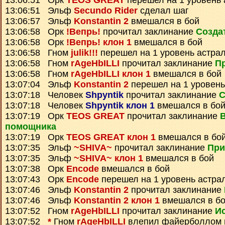
13:06:51 Орк
TEOS GREAT
перешел на 1 уровень 
13:06:51 Эльф
Secundo Rider
сделал шаг
13:06:57 Эльф
Konstantin 2
вмешался в бой
13:06:58 Орк
!Вепрь!
прочитал заклинание
Созда
13:06:58 Орк
!Вепрь! клон 1
вмешался в бой
13:06:58 Гном
julik!!!
перешел на 1 уровень астра
13:06:58 Гном
rAgeHbILLI
прочитал заклинание
Пр
13:06:58 Гном
rAgeHbILLI клон 1
вмешался в бой
13:07:04 Эльф
Konstantin 2
перешел на 1 уровень
13:07:18 Человек
Shpyntik
прочитал заклинание
С
13:07:18 Человек
Shpyntik клон 1
вмешался в бо
13:07:19 Орк
TEOS GREAT
прочитал заклинание
помощника
13:07:19 Орк
TEOS GREAT клон 1
вмешался в бо
13:07:35 Эльф
~SHIVA~
прочитал заклинание
При
13:07:35 Эльф
~SHIVA~ клон 1
вмешался в бой
13:07:38 Орк
Encode
вмешался в бой
13:07:43 Орк
Encode
перешел на 1 уровень астра
13:07:46 Эльф
Konstantin 2
прочитал заклинание
13:07:46 Эльф
Konstantin 2 клон 1
вмешался в б
13:07:52 Гном
rAgeHbILLI
прочитал заклинание
И
13:07:52
*
Гном
rAgeHbILLI
влепил файерболлом 