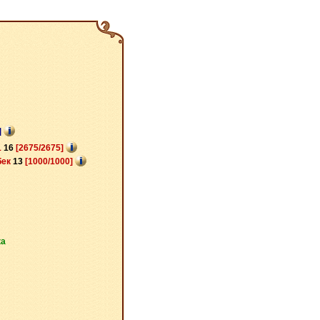
]
1
16
[2675/2675]
бек
13
[1000/1000]
ка