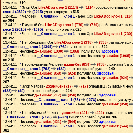
земли на
319
13:44:11
*
Злой Орк
LikeADog клон 1 (1114)
(1114)
сосредоточившись на
клон 1 (2530)
(2015)
удар в корпус на
515
13:44:11
*
Человек
__Славянин__ клон 1
нанес Орк
LikeADog клон 1 (1114
на
384
13:44:11
*
Ехидный Орк
LikeADog клон 1 (730)
(730)
разбежавшись вло
клон 1 (2015)
(1395)
тычок по ногам на
620
13:44:11
*
Человек
__Славянин__ клон 1
нанес Орк
LikeADog клон 1 (730)
на
392
13:44:11
*
Непобедимый Орк
LikeADog клон 1 (338)
(338)
размахнувшис
__Славянин__ клон 1 (1395)
(762)
пинок по голове на
633
13:44:11 Человек
джанибек (1000)
(1068)
получил 68
здоровья
13:44:11
*
Человек
__Славянин__ клон 1
нанес Человек
джанибек (1068)
на
210
13:44:11
*
Несокрушимый Человек
джанибек (858)
(858)
с криками "за р
__Славянин__ клон 1 (762)
(422)
пинок по правой руке на
340
13:44:11 Человек
джанибек (858)
(924)
получил 66
здоровья
13:44:11
*
Человек
__Славянин__ клон 1
нанес Человек
джанибек (924)
207
13:44:11
*
Злой Человек
джанибек (717)
(717)
оправившись вломил Чел
(422)
(88)
пинок по левой руке на
334
13:44:11 Человек
джанибек (717)
(858)
получил 141
здоровья
13:44:11 Человек
__Славянин__ клон 1 (88)
(-278)
сломал правую руку 
13:44:11
*
Человек
__Славянин__ клон 1
нанес Человек
джанибек (858)
437
13:44:11
*
Непобедимый Человек
джанибек (421)
(421)
подкравшись вл
__Славянин__ клон 1 (-278)
(-984)
тычок по правой руке на
706
13:44:11 Человек
джанибек (421)
(544)
получил 123
здоровья
13:44:11
*
Человек
__Славянин__ клон 1
нанес Человек
джанибек (544)
381