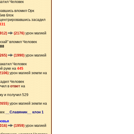
катил Человек
авшись вломил Орк
ив блок
центрировавшись засадил
331
2912)
(2176)
урон магией
нзай" вломил Человек
188
2265)
(1990)
урон магией
акатил Человек
ой руке на
445
2106)
урон магией земли на
садил Человек
учил в
ответ
на
ку и получил 529
2655)
урон магией земли на
век
__Славянин__ клон 1
ровья
3016)
(1959)
урон магией