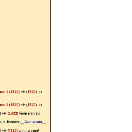
лон 1 (1540)
(1540)
по
лон 1 (1540)
(1540)
по
5)
(1433)
урон магией
мил Человек
__Славянин__
3)
(1114)
урон магией