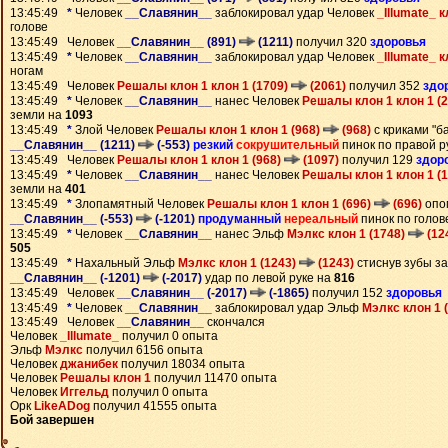
13:45:49
*
Человек
__Славянин__
заблокировал удар Человек
_Illumate_ к
голове
13:45:49 Человек
__Славянин__ (891)
(1211)
получил 320
здоровья
13:45:49
*
Человек
__Славянин__
заблокировал удар Человек
_Illumate_ к
ногам
13:45:49 Человек
Решалы клон 1 клон 1 (1709)
(2061)
получил 352
здо
13:45:49
*
Человек
__Славянин__
нанес Человек
Решалы клон 1 клон 1 (
земли на
1093
13:45:49
*
Злой Человек
Решалы клон 1 клон 1 (968)
(968)
с криками "б
__Славянин__ (1211)
(-553)
резкий
сокрушительный
пинок по правой р
13:45:49 Человек
Решалы клон 1 клон 1 (968)
(1097)
получил 129
здор
13:45:49
*
Человек
__Славянин__
нанес Человек
Решалы клон 1 клон 1 (
земли на
401
13:45:49
*
Злопамятный Человек
Решалы клон 1 клон 1 (696)
(696)
опо
__Славянин__ (-553)
(-1201)
продуманный
нереальный
пинок по голов
13:45:49
*
Человек
__Славянин__
нанес Эльф
Мэлкс клон 1 (1748)
(12
505
13:45:49
*
Нахальный Эльф
Мэлкс клон 1 (1243)
(1243)
стиснув зубы з
__Славянин__ (-1201)
(-2017)
удар по левой руке на
816
13:45:49 Человек
__Славянин__ (-2017)
(-1865)
получил 152
здоровья
13:45:49
*
Человек
__Славянин__
заблокировал удар Эльф
Мэлкс клон 1 
13:45:49 Человек
__Славянин__
скончался
Человек
_Illumate_
получил 0 опыта
Эльф
Мэлкс
получил 6156 опыта
Человек
джанибек
получил 18034 опыта
Человек
Решалы клон 1
получил 11470 опыта
Человек
Иггельд
получил 0 опыта
Орк
LikeADog
получил 41555 опыта
Бой завершен