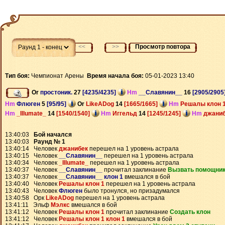
<<
>>
Просмотр повтора
Тип боя:
Чемпионат Арены
Время начала боя:
05-01-2023 13:40
Or
простоник.
27
[4235/4235]
Hm
__Славянин__
16
[2905/2905
Hm
Флюген
5
[95/95]
Or
LikeADog
14
[1665/1665]
Hm
Решалы клон 
Hm
_Illumate_
14
[1540/1540]
Hm
Иггельд
14
[1245/1245]
Hm
джани
13:40:03
Бой начался
13:40:03
Раунд № 1
13:40:14 Человек
джанибек
перешел на 1 уровень астрала
13:40:15 Человек
__Славянин__
перешел на 1 уровень астрала
13:40:34 Человек
_Illumate_
перешел на 1 уровень астрала
13:40:37 Человек
__Славянин__
прочитал заклинание
Вызвать помощни
13:40:37 Человек
__Славянин__ клон 1
вмешался в бой
13:40:40 Человек
Решалы клон 1
перешел на 1 уровень астрала
13:40:43 Человек
Флюген
было тронулся, но призадумался
13:40:58 Орк
LikeADog
перешел на 1 уровень астрала
13:41:11 Эльф
Мэлкс
вмешался в бой
13:41:12 Человек
Решалы клон 1
прочитал заклинание
Создать клон
13:41:12 Человек
Решалы клон 1 клон 1
вмешался в бой