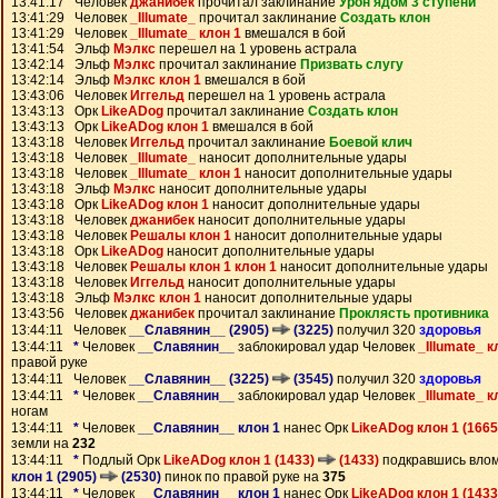
13:41:17 Человек
джанибек
прочитал заклинание
Урон ядом 3 ступени
13:41:29 Человек
_Illumate_
прочитал заклинание
Создать клон
13:41:29 Человек
_Illumate_ клон 1
вмешался в бой
13:41:54 Эльф
Мэлкс
перешел на 1 уровень астрала
13:42:14 Эльф
Мэлкс
прочитал заклинание
Призвать слугу
13:42:14 Эльф
Мэлкс клон 1
вмешался в бой
13:43:06 Человек
Иггельд
перешел на 1 уровень астрала
13:43:13 Орк
LikeADog
прочитал заклинание
Создать клон
13:43:13 Орк
LikeADog клон 1
вмешался в бой
13:43:18 Человек
Иггельд
прочитал заклинание
Боевой клич
13:43:18 Человек
_Illumate_
наносит дополнительные удары
13:43:18 Человек
_Illumate_ клон 1
наносит дополнительные удары
13:43:18 Эльф
Мэлкс
наносит дополнительные удары
13:43:18 Орк
LikeADog клон 1
наносит дополнительные удары
13:43:18 Человек
джанибек
наносит дополнительные удары
13:43:18 Человек
Решалы клон 1
наносит дополнительные удары
13:43:18 Орк
LikeADog
наносит дополнительные удары
13:43:18 Человек
Решалы клон 1 клон 1
наносит дополнительные удары
13:43:18 Человек
Иггельд
наносит дополнительные удары
13:43:18 Эльф
Мэлкс клон 1
наносит дополнительные удары
13:43:56 Человек
джанибек
прочитал заклинание
Проклясть противника
13:44:11 Человек
__Славянин__ (2905)
(3225)
получил 320
здоровья
13:44:11
*
Человек
__Славянин__
заблокировал удар Человек
_Illumate_ к
правой руке
13:44:11 Человек
__Славянин__ (3225)
(3545)
получил 320
здоровья
13:44:11
*
Человек
__Славянин__
заблокировал удар Человек
_Illumate_ к
ногам
13:44:11
*
Человек
__Славянин__ клон 1
нанес Орк
LikeADog клон 1 (166
земли на
232
13:44:11
*
Подлый Орк
LikeADog клон 1 (1433)
(1433)
подкравшись вло
клон 1 (2905)
(2530)
пинок по правой руке на
375
13:44:11
*
Человек
__Славянин__ клон 1
нанес Орк
LikeADog клон 1 (143