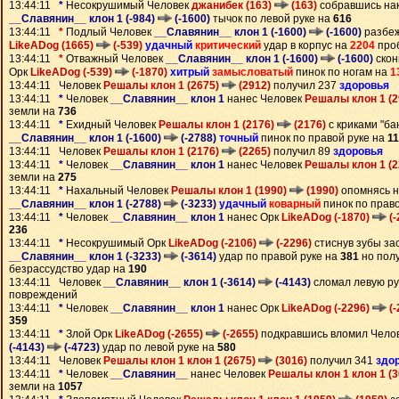
13:44:11
*
Несокрушимый Человек
джанибек (163)
(163)
собравшись на
__Славянин__ клон 1 (-984)
(-1600)
тычок по левой руке на
616
13:44:11
*
Подлый Человек
__Славянин__ клон 1 (-1600)
(-1600)
разбеж
LikeADog (1665)
(-539)
удачный
критический
удар в корпус на
2204
проб
13:44:11
*
Отважный Человек
__Славянин__ клон 1 (-1600)
(-1600)
скон
Орк
LikeADog (-539)
(-1870)
хитрый
замысловатый
пинок по ногам на
1
13:44:11 Человек
Решалы клон 1 (2675)
(2912)
получил 237
здоровья
13:44:11
*
Человек
__Славянин__ клон 1
нанес Человек
Решалы клон 1 (
земли на
736
13:44:11
*
Ехидный Человек
Решалы клон 1 (2176)
(2176)
с криками "ба
__Славянин__ клон 1 (-1600)
(-2788)
точный
пинок по правой руке на
1
13:44:11 Человек
Решалы клон 1 (2176)
(2265)
получил 89
здоровья
13:44:11
*
Человек
__Славянин__ клон 1
нанес Человек
Решалы клон 1 (
земли на
275
13:44:11
*
Нахальный Человек
Решалы клон 1 (1990)
(1990)
опомнясь н
__Славянин__ клон 1 (-2788)
(-3233)
удачный
коварный
пинок по прав
13:44:11
*
Человек
__Славянин__ клон 1
нанес Орк
LikeADog (-1870)
(-
236
13:44:11
*
Несокрушимый Орк
LikeADog (-2106)
(-2296)
стиснув зубы за
__Славянин__ клон 1 (-3233)
(-3614)
удар по правой руке на
381
но пол
безрассудство удар на
190
13:44:11 Человек
__Славянин__ клон 1 (-3614)
(-4143)
сломал левую ру
повреждений
13:44:11
*
Человек
__Славянин__ клон 1
нанес Орк
LikeADog (-2296)
(-
359
13:44:11
*
Злой Орк
LikeADog (-2655)
(-2655)
подкравшись вломил Чело
(-4143)
(-4723)
удар по левой руке на
580
13:44:11 Человек
Решалы клон 1 клон 1 (2675)
(3016)
получил 341
здо
13:44:11
*
Человек
__Славянин__
нанес Человек
Решалы клон 1 клон 1 (
земли на
1057