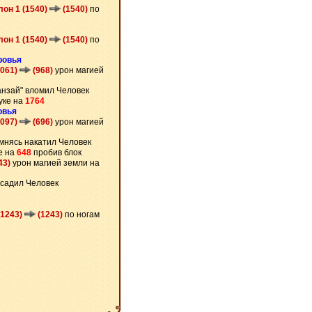
лон 1 (1540)
(1540)
по
лон 1 (1540)
(1540)
по
ровья
2061)
(968)
урон магией
анзай" вломил Человек
уке на
1764
овья
1097)
(696)
урон магией
мнясь накатил Человек
е на
648
пробив блок
43)
урон магией земли на
асадил Человек
(1243)
(1243)
по ногам