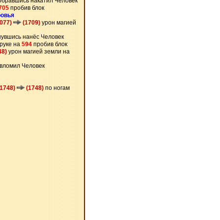
обравшись накатил Человек
705
пробив блок
ровья
2077)
(1709)
урон магией
увшись нанёс Человек
руке на
594
пробив блок
48)
урон магией земли на
 вломил Человек
(1748)
(1748)
по ногам