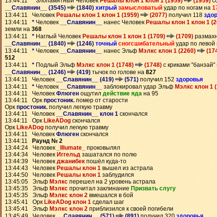
13:44:11
*
Злопамятный Человек
Решалы клон 1 клон 1 (1959)
(1959)
с
__Славянин__ (3545)
(1840)
хитрый
замысловатый
удар по ногам на
1
13:44:11 Человек
Решалы клон 1 клон 1 (1959)
(2077)
получил 118
здо
13:44:11
*
Человек
__Славянин__
нанес Человек
Решалы клон 1 клон 1 (
земли на
368
13:44:11
*
Наглый Человек
Решалы клон 1 клон 1 (1709)
(1709)
размахн
__Славянин__ (1840)
(1246)
точный
сногсшибательный
удар по левой 
13:44:11
*
Человек
__Славянин__
нанес Эльф
Мэлкс клон 1 (2260)
(17
512
13:44:11
*
Подлый Эльф
Мэлкс клон 1 (1748)
(1748)
с криками "банзай"
__Славянин__ (1246)
(419)
тычок по голове на
827
13:44:11 Человек
__Славянин__ (419)
(571)
получил 152
здоровья
13:44:11
*
Человек
__Славянин__
заблокировал удар Эльф
Мэлкс клон 1 
13:44:11 Человек
Флюген
ощутил
действие яда
на 95
13:44:11 Орк
простоник.
помер от старости
Орк
простоник.
получил легкую травму
13:44:11 Человек
__Славянин__ клон 1
скончался
13:44:11 Орк
LikeADog
скончался
Орк
LikeADog
получил легкую травму
13:44:11 Человек
Флюген
скончался
13:44:11
Раунд № 2
13:44:24 Человек
_Illumate_
проковылял
13:44:34 Человек
Иггельд
зашатался по полю
13:44:39 Человек
джанибек
пошёл куда-то
13:44:43 Человек
Решалы клон 1
вышел из астрала
13:44:50 Человек
Решалы клон 1
заблудился
13:45:05 Эльф
Мэлкс
перешел на 2 уровень астрала
13:45:35 Эльф
Мэлкс
прочитал заклинание
Призвать слугу
13:45:35 Эльф
Мэлкс клон 2
вмешался в бой
13:45:41 Орк
LikeADog клон 1
сделал шаг
13:45:41 Эльф
Мэлкс клон 2
приблизился к своей погибели
13:45:49 Человек
__Славянин__ (571)
(891)
получил 320
здоровья