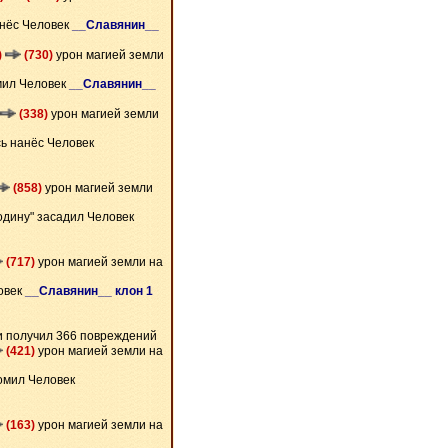
нёс Человек
__Славянин__
)
(730)
урон магией земли
мил Человек
__Славянин__
(338)
урон магией земли
ь нанёс Человек
(858)
урон магией земли
одину" засадил Человек
(717)
урон магией земли на
овек
__Славянин__ клон 1
и получил 366 повреждений
(421)
урон магией земли на
омил Человек
(163)
урон магией земли на