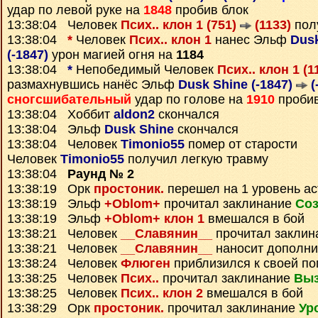
удар по левой руке на
1848
пробив блок
13:38:04 Человек
Псих.. клон 1 (751)
(1133)
пол
13:38:04
*
Человек
Псих.. клон 1
нанес Эльф
Dusk
(-1847)
урон магией огня на
1184
13:38:04
*
Непобедимый Человек
Псих.. клон 1 (1
размахнувшись нанёс Эльф
Dusk Shine (-1847)
(
сногсшибательный
удар по голове на
1910
пробив
13:38:04 Хоббит
aldon2
скончался
13:38:04 Эльф
Dusk Shine
скончался
13:38:04 Человек
Timonio55
помер от старости
Человек
Timonio55
получил легкую травму
13:38:04
Раунд № 2
13:38:19 Орк
простоник.
перешел на 1 уровень а
13:38:19 Эльф
+Oblom+
прочитал заклинание
Соз
13:38:19 Эльф
+Oblom+ клон 1
вмешался в бой
13:38:21 Человек
__Славянин__
прочитал закли
13:38:21 Человек
__Славянин__
наносит дополни
13:38:24 Человек
Флюген
приблизился к своей по
13:38:25 Человек
Псих..
прочитал заклинание
Выз
13:38:25 Человек
Псих.. клон 2
вмешался в бой
13:38:29 Орк
простоник.
прочитал заклинание
Ур