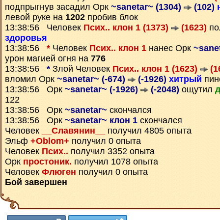
подпрыгнув засадил Орк
~sanetar~ (1304)
(102)
левой руке на
1202
пробив блок
13:38:56 Человек
Псих.. клон 1 (1373)
(1623)
по
здоровья
13:38:56
*
Человек
Псих.. клон 1
нанес Орк
~sane
урон магией огня на
776
13:38:56
*
Злой Человек
Псих.. клон 1 (1623)
(1
вломил Орк
~sanetar~ (-674)
(-1926)
хитрый
пин
13:38:56 Орк
~sanetar~ (-1926)
(-2048)
ощутил
д
122
13:38:56 Орк
~sanetar~
скончался
13:38:56 Орк
~sanetar~ клон 1
скончался
Человек
__Славянин__
получил 4805 опыта
Эльф
+Oblom+
получил 0 опыта
Человек
Псих..
получил 3352 опыта
Орк
простоник.
получил 1078 опыта
Человек
Флюген
получил 0 опыта
Бой завершен