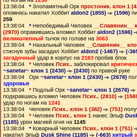
по ногам на
1236
13:38:04
*
Злопамятный Орк
простоник. клон 1 (
опомнясь накатил Хоббит
aldon2 (1855)
(1596)
пи
259
13:38:04
*
Непобедимый Человек
__Славянин__ к
(2970)
оправившись вломил Хоббит
aldon2 (1596)
великолепный
тычок по голове на
3063
13:38:04
*
Нахальный Человек
__Славянин__ клон
стиснув зубы засадил Хоббит
aldon2 (-1467)
(-36
загадочный
удар в корпус на
2183
пробив блок
13:38:04
*
Человек
Псих..
заблокировал
критичес
~sanetar~ клон 1 (2430)
(2430)
по правой руке
13:38:04 Орк
~sanetar~ клон 1 (2430)
(2678)
пол
здоровья
13:38:04
*
Подлый Орк
~sanetar~ клон 1 (2678)
подкравшись вломил Человек
Псих.. (2810)
(156
удар по ногам на
1241
13:38:04 Человек
Псих.. клон 1 (382)
(751)
полу
13:38:04
*
Человек
Псих.. клон 1
нанес Эльф
Dusk
(1185)
урон магией огня на
1145
13:38:04
*
Коварный Человек
Псих.. клон 1 (751)
накатил Эльф
Dusk Shine (1185)
(-663)
хитрый