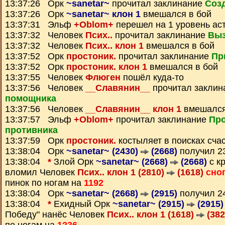
13:37:26 Орк
~sanetar~
прочитал заклинание
Соз
13:37:26 Орк
~sanetar~ клон 1
вмешался в бой
13:37:31 Эльф
+Oblom+
перешел на 1 уровень ас
13:37:32 Человек
Псих..
прочитал заклинание
Выз
13:37:32 Человек
Псих.. клон 1
вмешался в бой
13:37:52 Орк
простоник.
прочитал заклинание
Пр
13:37:52 Орк
простоник. клон 1
вмешался в бой
13:37:55 Человек
Флюген
пошёл куда-то
13:37:56 Человек
__Славянин__
прочитал закли
помощника
13:37:56 Человек
__Славянин__ клон 1
вмешался
13:37:57 Эльф
+Oblom+
прочитал заклинание
Про
противника
13:37:59 Орк
простоник.
костыляет в поисках сча
13:38:04 Орк
~sanetar~ (2430)
(2668)
получил 2
13:38:04
*
Злой Орк
~sanetar~ (2668)
(2668)
с кр
вломил Человек
Псих.. клон 1 (2810)
(1618)
сно
пинок по ногам на
1192
13:38:04 Орк
~sanetar~ (2668)
(2915)
получил 2
13:38:04
*
Ехидный Орк
~sanetar~ (2915)
(2915)
Победу" нанёс Человек
Псих.. клон 1 (1618)
(382