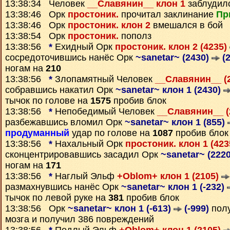
13:38:34 Человек
__Славянин__ клон 1
заблудил
13:38:46 Орк
простоник.
прочитал заклинание
Пр
13:38:46 Орк
простоник. клон 2
вмешался в бой
13:38:54 Орк
простоник.
пополз
13:38:56
*
Ехидный Орк
простоник. клон 2 (4235)
сосредоточившись нанёс Орк
~sanetar~ (2430)
(2
ногам на
210
13:38:56
*
Злопамятный Человек
__Славянин__ (
собравшись накатил Орк
~sanetar~ клон 1 (2430)
тычок по голове на
1575
пробив блок
13:38:56
*
Непобедимый Человек
__Славянин__ (
разбежавшись вломил Орк
~sanetar~ клон 1 (855)
продуманный
удар по голове на
1087
пробив блок
13:38:56
*
Нахальный Орк
простоник. клон 1 (42
сконцентрировавшись засадил Орк
~sanetar~ (222
ногам на
171
13:38:56
*
Наглый Эльф
+Oblom+ клон 1 (2105)
размахнувшись нанёс Орк
~sanetar~ клон 1 (-232)
тычок по левой руке на
381
пробив блок
13:38:56 Орк
~sanetar~ клон 1 (-613)
(-999)
полу
мозга и получил 386 повреждений