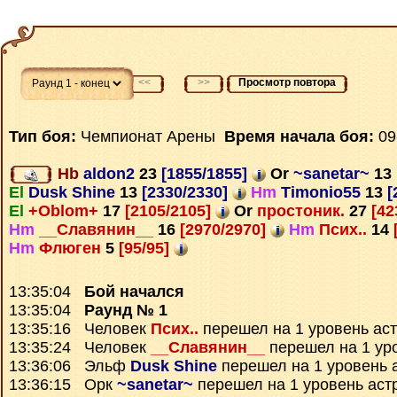
<<
>>
Просмотр повтора
Тип боя:
Чемпионат Арены
Время начала боя:
09
Hb
aldon2
23
[1855/1855]
Or
~sanetar~
13
El
Dusk Shine
13
[2330/2330]
Hm
Timonio55
13
[
El
+Oblom+
17
[2105/2105]
Or
простоник.
27
[42
Hm
__Славянин__
16
[2970/2970]
Hm
Псих..
14
Hm
Флюген
5
[95/95]
13:35:04
Бой начался
13:35:04
Раунд № 1
13:35:16 Человек
Псих..
перешел на 1 уровень ас
13:35:24 Человек
__Славянин__
перешел на 1 ур
13:36:06 Эльф
Dusk Shine
перешел на 1 уровень 
13:36:15 Орк
~sanetar~
перешел на 1 уровень аст