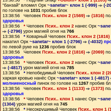
13:38:56
*
Подлый Эльф
+Oblom+ клон 1 (2105)
"банзай" вломил Орк
~sanetar~ клон 1 (-999)
(-2
по голове на
1031
пробив блок
13:38:56 Человек
Псих.. клон 2 (1569)
(1816)
по
здоровья
13:38:56
*
Человек
Псих.. клон 2
нанес Орк
~sanet
(-2796)
урон магией огня на
766
13:38:56
*
Коварный Человек
Псих.. клон 2 (1816)
накатил Орк
~sanetar~ клон 1 (-2796)
(-4032)
пр
по левой руке на
1236
пробив блок
13:38:56 Человек
Псих.. клон 2 (1816)
(2069)
по
здоровья
13:38:56
*
Человек
Псих.. клон 2
нанес Орк
~sanet
(-4817)
урон магией огня на
785
13:38:56
*
Непобедимый Человек
Псих.. клон 2 (
харкая кровью нанёс Орк
~sanetar~ клон 1 (-4817)
молниеносный
пинок по голове на
1267
пробив бл
13:38:56 Человек
Псих.. клон 1 (1133)
(1373)
по
здоровья
13:38:56
*
Человек
Псих.. клон 1
нанес Орк
~sane
(1304)
урон магией огня на
745
13:38:56
*
Несокрушимый Человек
Псих.. клон 1 