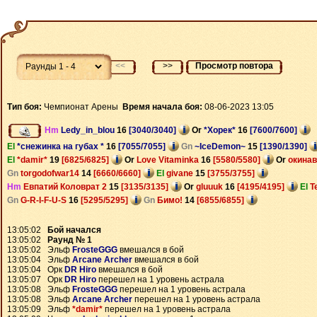
<<
>>
Просмотр повтора
Тип боя:
Чемпионат Арены
Время начала боя:
08-06-2023 13:05
Hm
Ledy_in_blou
16
[3040/3040]
Or
*Хорек*
16
[7600/7600]
El
*снежинка на губах *
16
[7055/7055]
Gn
~IceDemon~
15
[1390/1390]
El
*damir*
19
[6825/6825]
Or
Love Vitaminka
16
[5580/5580]
Or
окина
Gn
torgodofwar14
14
[6660/6660]
El
givane
15
[3755/3755]
Hm
Евпатий Коловрат 2
15
[3135/3135]
Or
gluuuk
16
[4195/4195]
El
T
Gn
G-R-I-F-U-S
16
[5295/5295]
Gn
Бимо!
14
[6855/6855]
13:05:02
Бой начался
13:05:02
Раунд № 1
13:05:02 Эльф
FrosteGGG
вмешался в бой
13:05:04 Эльф
Arcane Archer
вмешался в бой
13:05:04 Орк
DR Hiro
вмешался в бой
13:05:07 Орк
DR Hiro
перешел на 1 уровень астрала
13:05:08 Эльф
FrosteGGG
перешел на 1 уровень астрала
13:05:08 Эльф
Arcane Archer
перешел на 1 уровень астрала
13:05:09 Эльф
*damir*
перешел на 1 уровень астрала