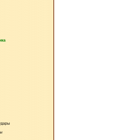
ика
удары
ры