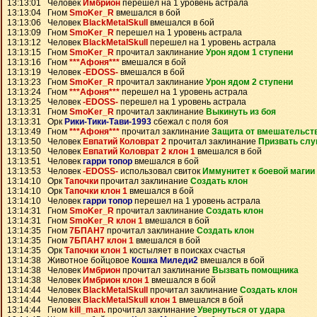
13:13:01 Человек
Имбрион
перешел на 1 уровень астрала
13:13:04 Гном
SmoKer_R
вмешался в бой
13:13:06 Человек
BlackMetalSkull
вмешался в бой
13:13:09 Гном
SmoKer_R
перешел на 1 уровень астрала
13:13:12 Человек
BlackMetalSkull
перешел на 1 уровень астрала
13:13:15 Гном
SmoKer_R
прочитал заклинание
Урон ядом 1 ступени
13:13:16 Гном
***Афоня***
вмешался в бой
13:13:19 Человек
-EDOSS-
вмешался в бой
13:13:23 Гном
SmoKer_R
прочитал заклинание
Урон ядом 2 ступени
13:13:24 Гном
***Афоня***
перешел на 1 уровень астрала
13:13:25 Человек
-EDOSS-
перешел на 1 уровень астрала
13:13:31 Гном
SmoKer_R
прочитал заклинание
Выкинуть из боя
13:13:31 Орк
Рики-Тики-Тави-1993
сбежал с поля боя
13:13:49 Гном
***Афоня***
прочитал заклинание
Защита от вмешательст
13:13:50 Человек
Евпатий Коловрат 2
прочитал заклинание
Призвать слу
13:13:50 Человек
Евпатий Коловрат 2 клон 1
вмешался в бой
13:13:51 Человек
гарри топор
вмешался в бой
13:13:53 Человек
-EDOSS-
использовал свиток
Иммунитет к боевой магии
13:14:10 Орк
Тапочки
прочитал заклинание
Создать клон
13:14:10 Орк
Тапочки клон 1
вмешался в бой
13:14:10 Человек
гарри топор
перешел на 1 уровень астрала
13:14:31 Гном
SmoKer_R
прочитал заклинание
Создать клон
13:14:31 Гном
SmoKer_R клон 1
вмешался в бой
13:14:35 Гном
7БПАН7
прочитал заклинание
Создать клон
13:14:35 Гном
7БПАН7 клон 1
вмешался в бой
13:14:35 Орк
Тапочки клон 1
костыляет в поисках счастья
13:14:38 Животное бойцовое
Кошка Миледи2
вмешался в бой
13:14:38 Человек
Имбрион
прочитал заклинание
Вызвать помощника
13:14:38 Человек
Имбрион клон 1
вмешался в бой
13:14:44 Человек
BlackMetalSkull
прочитал заклинание
Создать клон
13:14:44 Человек
BlackMetalSkull клон 1
вмешался в бой
13:14:44 Гном
kill_man.
прочитал заклинание
Увернуться от удара