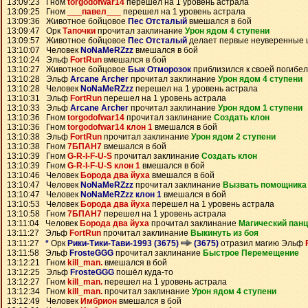
13:09:23 Гном
torgodofwar14
перешел на 1 уровень астрала
13:09:25 Гном
___павел___
перешел на 1 уровень астрала
13:09:36 Животное бойцовое
Пес Отсталый
вмешался в бой
13:09:47 Орк
Тапочки
прочитал заклинание
Урон ядом 4 ступени
13:09:57 Животное бойцовое
Пес Отсталый
делает первые неуверенные 
13:10:07 Человек
NoNaMeRZzz
вмешался в бой
13:10:24 Эльф
FortRun
вмешался в бой
13:10:27 Животное бойцовое
Бык Отморозок
приблизился к своей погибе
13:10:28 Эльф
Arcane Archer
прочитал заклинание
Урон ядом 4 ступени
13:10:28 Человек
NoNaMeRZzz
перешел на 1 уровень астрала
13:10:31 Эльф
FortRun
перешел на 1 уровень астрала
13:10:33 Эльф
Arcane Archer
прочитал заклинание
Урон ядом 1 ступени
13:10:36 Гном
torgodofwar14
прочитал заклинание
Создать клон
13:10:36 Гном
torgodofwar14 клон 1
вмешался в бой
13:10:38 Эльф
FortRun
прочитал заклинание
Урон ядом 2 ступени
13:10:38 Гном
7БПАН7
вмешался в бой
13:10:39 Гном
G-R-I-F-U-S
прочитал заклинание
Создать клон
13:10:39 Гном
G-R-I-F-U-S клон 1
вмешался в бой
13:10:46 Человек
Борода два йуха
вмешался в бой
13:10:47 Человек
NoNaMeRZzz
прочитал заклинание
Вызвать помощника
13:10:47 Человек
NoNaMeRZzz клон 1
вмешался в бой
13:10:53 Человек
Борода два йуха
перешел на 1 уровень астрала
13:10:58 Гном
7БПАН7
перешел на 1 уровень астрала
13:11:04 Человек
Борода два йуха
прочитал заклинание
Магический пан
13:11:27 Эльф
FortRun
прочитал заклинание
Выкинуть из боя
13:11:27
*
Орк
Рики-Тики-Тави-1993 (3675)
(3675)
отразил магию Эльф
13:11:58 Эльф
FrosteGGG
прочитал заклинание
Быстрое Перемещение
13:12:21 Гном
kill_man.
вмешался в бой
13:12:25 Эльф
FrosteGGG
пошёл куда-то
13:12:27 Гном
kill_man.
перешел на 1 уровень астрала
13:12:34 Гном
kill_man.
прочитал заклинание
Урон ядом 4 ступени
13:12:49 Человек
Имбрион
вмешался в бой