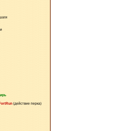
шаги
ли
цирь
FortRun
(действие перка)