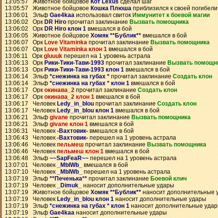
13:05:57 Животное бойцовое
Кот Lexus
сделал шаг
13:05:57 Животное бойцовое
Кошка Плюша
приблизился к своей погибели
13:06:01 Эльф
Gae4kaa
использовал свиток
Иммунитет к боевой магии
13:06:02 Орк
DR Hiro
прочитал заклинание
Вызвать помощника
13:06:02 Орк
DR Hiro клон 1
вмешался в бой
13:06:05 Животное бойцовое
Хомяк **Бублик**
вмешался в бой
13:06:07 Орк
Love Vitaminka
прочитал заклинание
Вызвать помощника
13:06:07 Орк
Love Vitaminka клон 1
вмешался в бой
13:06:11 Орк
gluuuk
перешел на 1 уровень астрала
13:06:13 Орк
Рики-Тики-Тави-1993
прочитал заклинание
Вызвать помощн
13:06:13 Орк
Рики-Тики-Тави-1993 клон 1
вмешался в бой
13:06:14 Эльф
*снежинка на губах *
прочитал заклинание
Создать клон
13:06:14 Эльф
*снежинка на губах * клон 1
вмешался в бой
13:06:17 Орк
окинава_2
прочитал заклинание
Создать клон
13:06:17 Орк
окинава_2 клон 1
вмешался в бой
13:06:17 Человек
Ledy_in_blou
прочитал заклинание
Создать клон
13:06:17 Человек
Ledy_in_blou клон 1
вмешался в бой
13:06:21 Эльф
givane
прочитал заклинание
Вызвать помощника
13:06:21 Эльф
givane клон 1
вмешался в бой
13:06:31 Человек
-Вахтовик-
вмешался в бой
13:06:43 Человек
-Вахтовик-
перешел на 1 уровень астрала
13:06:46 Человек
пельмеш
прочитал заклинание
Вызвать помощника
13:06:46 Человек
пельмеш клон 1
вмешался в бой
13:06:48 Эльф
~~SapFeaR~~
перешел на 1 уровень астрала
13:07:01 Человек
_MblWb_
вмешался в бой
13:07:10 Человек
_MblWb_
перешел на 1 уровень астрала
13:07:19 Эльф
**Печенька**
прочитал заклинание
Боевой клич
13:07:19 Человек
_Dimuk_
наносит дополнительные удары
13:07:19 Животное бойцовое
Хомяк **Бублик**
наносит дополнительные 
13:07:19 Человек
Ledy_in_blou клон 1
наносит дополнительные удары
13:07:19 Эльф
*снежинка на губах * клон 1
наносит дополнительные уда
13:07:19 Эльф
Gae4kaa
наносит дополнительные удары