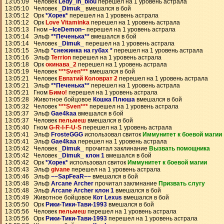
13:05:09 Человек
Ledy_in_blou
перешел на 1 уровень астрала
13:05:10 Человек
_Dimuk_
вмешался в бой
13:05:12 Орк
*Хорек*
перешел на 1 уровень астрала
13:05:12 Орк
Love Vitaminka
перешел на 1 уровень астрала
13:05:13 Гном
~IceDemon~
перешел на 1 уровень астрала
13:05:14 Эльф
**Печенька**
вмешался в бой
13:05:14 Человек
_Dimuk_
перешел на 1 уровень астрала
13:05:15 Эльф
*снежинка на губах *
перешел на 1 уровень астрала
13:05:16 Эльф
Terrion
перешел на 1 уровень астрала
13:05:18 Орк
окинава_2
перешел на 1 уровень астрала
13:05:19 Человек
***Sven***
вмешался в бой
13:05:21 Человек
Евпатий Коловрат 2
перешел на 1 уровень астрала
13:05:21 Эльф
**Печенька**
перешел на 1 уровень астрала
13:05:21 Гном
Бимо!
перешел на 1 уровень астрала
13:05:28 Животное бойцовое
Кошка Плюша
вмешался в бой
13:05:32 Человек
***Sven***
перешел на 1 уровень астрала
13:05:37 Эльф
Gae4kaa
вмешался в бой
13:05:37 Человек
пельмеш
вмешался в бой
13:05:40 Гном
G-R-I-F-U-S
перешел на 1 уровень астрала
13:05:41 Эльф
FrosteGGG
использовал свиток
Иммунитет к боевой магии
13:05:41 Эльф
Gae4kaa
перешел на 1 уровень астрала
13:05:42 Человек
_Dimuk_
прочитал заклинание
Вызвать помощника
13:05:42 Человек
_Dimuk_ клон 1
вмешался в бой
13:05:42 Орк
*Хорек*
использовал свиток
Иммунитет к боевой магии
13:05:43 Эльф
givane
перешел на 1 уровень астрала
13:05:46 Эльф
~~SapFeaR~~
вмешался в бой
13:05:48 Эльф
Arcane Archer
прочитал заклинание
Призвать слугу
13:05:48 Эльф
Arcane Archer клон 1
вмешался в бой
13:05:49 Животное бойцовое
Кот Lexus
вмешался в бой
13:05:50 Орк
Рики-Тики-Тави-1993
вмешался в бой
13:05:56 Человек
пельмеш
перешел на 1 уровень астрала
13:05:56 Орк
Рики-Тики-Тави-1993
перешел на 1 уровень астрала