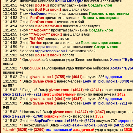
13:14:45 Животное бойцовое
Кошка Миледи2
побежал и споткнулся
13:14:51 Человек
BoB Puz
прочитал заклинание
Создать клон
13:14:51 Человек
BoB Puz клон 1
вмешался в бой
13:14:52 Гном
~IceDemon~
прочитал заклинание
Проклясть противника
13:14:53 Эльф
FortRun
прочитал заклинание
Вызвать помощника
13:14:53 Эльф
FortRun клон 1
вмешался в бой
13:14:54 Человек
BlackMetalSkull
побежал и споткнулся
13:14:55 Гном
***Афоня***
прочитал заклинание
Создать клон
13:14:55 Гном
***Афоня*** клон 1
вмешался в бой
13:14:57 Гном
7БПАН7
переместился
13:14:58 Эльф
Terrion
прочитал заклинание
Проклясть противника
13:14:59 Человек
гарри топор
прочитал заклинание
Создать клон
13:14:59 Человек
гарри топор клон 1
вмешался в бой
13:15:02 Человек
BoB Puz клон 1
пополз
13:15:02
*
Орк
gluuuk
заблокировал удар Животное бойцовое
Хомяк **Бубл
ногам
13:15:02
*
Орк
gluuuk
заблокировал удар Животное бойцовое
Хомяк **Бубл
правой руке
13:15:02 Эльф
givane клон 1 (3755)
(4041)
получил 286
здоровья
13:15:02
*
Эльф
givane клон 1
нанес Человек
Ledy_in_blou клон 1 (3040)
на
887
13:15:02
*
Ехидный Эльф
givane клон 1 (4041)
(4041)
харкая кровью на
клон 1 (2153)
(721)
сногсшибательный
пинок по левой руке на
1432
13:15:02 Эльф
givane клон 1 (4041)
(4347)
получил 306
здоровья
13:15:02
*
Эльф
givane клон 1
нанес Человек
Ledy_in_blou клон 1 (721)
949
13:15:02
*
Нахальный Эльф
givane клон 1 (4347)
(4347)
подпрыгнув зас
клон 1 (-228)
(-1760)
коварный
пинок по голове на
1532
13:15:02 Эльф
~~SapFeaR~~ клон 1 (6165)
(6872)
получил 707
здоровь
13:15:02
*
Несокрушимый Эльф
~~SapFeaR~~ клон 1 (6872)
(6872)
собр
*damir* (6825)
(3290)
молниеносный
загадочный
удар в корпус на
3535