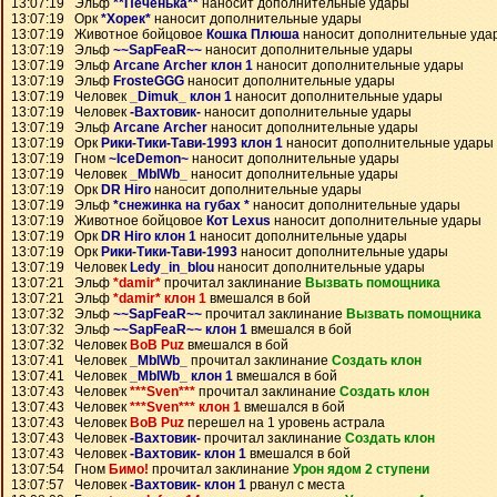
13:07:19 Эльф
**Печенька**
наносит дополнительные удары
13:07:19 Орк
*Хорек*
наносит дополнительные удары
13:07:19 Животное бойцовое
Кошка Плюша
наносит дополнительные уда
13:07:19 Эльф
~~SapFeaR~~
наносит дополнительные удары
13:07:19 Эльф
Arcane Archer клон 1
наносит дополнительные удары
13:07:19 Эльф
FrosteGGG
наносит дополнительные удары
13:07:19 Человек
_Dimuk_ клон 1
наносит дополнительные удары
13:07:19 Человек
-Вахтовик-
наносит дополнительные удары
13:07:19 Эльф
Arcane Archer
наносит дополнительные удары
13:07:19 Орк
Рики-Тики-Тави-1993 клон 1
наносит дополнительные удары
13:07:19 Гном
~IceDemon~
наносит дополнительные удары
13:07:19 Человек
_MblWb_
наносит дополнительные удары
13:07:19 Орк
DR Hiro
наносит дополнительные удары
13:07:19 Эльф
*снежинка на губах *
наносит дополнительные удары
13:07:19 Животное бойцовое
Кот Lexus
наносит дополнительные удары
13:07:19 Орк
DR Hiro клон 1
наносит дополнительные удары
13:07:19 Орк
Рики-Тики-Тави-1993
наносит дополнительные удары
13:07:19 Человек
Ledy_in_blou
наносит дополнительные удары
13:07:21 Эльф
*damir*
прочитал заклинание
Вызвать помощника
13:07:21 Эльф
*damir* клон 1
вмешался в бой
13:07:32 Эльф
~~SapFeaR~~
прочитал заклинание
Вызвать помощника
13:07:32 Эльф
~~SapFeaR~~ клон 1
вмешался в бой
13:07:32 Человек
BoB Puz
вмешался в бой
13:07:41 Человек
_MblWb_
прочитал заклинание
Создать клон
13:07:41 Человек
_MblWb_ клон 1
вмешался в бой
13:07:43 Человек
***Sven***
прочитал заклинание
Создать клон
13:07:43 Человек
***Sven*** клон 1
вмешался в бой
13:07:43 Человек
BoB Puz
перешел на 1 уровень астрала
13:07:43 Человек
-Вахтовик-
прочитал заклинание
Создать клон
13:07:43 Человек
-Вахтовик- клон 1
вмешался в бой
13:07:54 Гном
Бимо!
прочитал заклинание
Урон ядом 2 ступени
13:07:57 Человек
-Вахтовик- клон 1
рванул с места