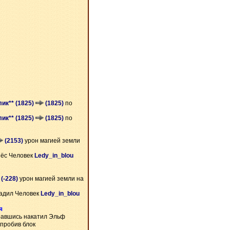
ик** (1825)
(1825)
по
ик** (1825)
(1825)
по
(2153)
урон магией земли
нёс Человек
Ledy_in_blou
(-228)
урон магией земли на
адил Человек
Ledy_in_blou
я
авшись накатил Эльф
пробив блок