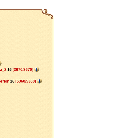
ва_2
16
[3670/3670]
errion
16
[5360/5360]