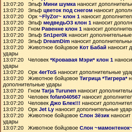
13:07:20 Эльф
Мини шумка
наносит дополнитель
13:07:20 Эльф
цветок под снегом
наносит допол
13:07:20 Орк
~FlyZor~ клон 1
наносит дополните
13:07:20 Эльф
медведьО3 клон 1
наносит дополн
13:07:20 Гном
Равенне клон 1
наносит дополните
13:07:20 Эльф
Sn1per0k
наносит дополнительные
13:07:20 Эльф
DreamDim
наносит дополнительны
13:07:20 Животное бойцовое
Кот Бабай
наносит 
удары
13:07:20 Человек
*Кровавая Мэри* клон 1
наноси
удары
13:07:20 Орк
4erToS
наносит дополнительные уд
13:07:20 Животное бойцовое
Тигрица *Тигрера*
н
дополнительные удары
13:07:20 Гном
Tarja Turunen
наносит дополнитель
13:07:20 Человек
fofan040567
наносит дополните
13:07:20 Человек
Джо Блек!!!
наносит дополните
13:07:20 Орк
Jet Ly
наносит дополнительные уда
13:07:20 Животное бойцовое
Слон Зёзик
наносит
удары
13:07:20 Животное бойцовое
Слон ~мамонтенок