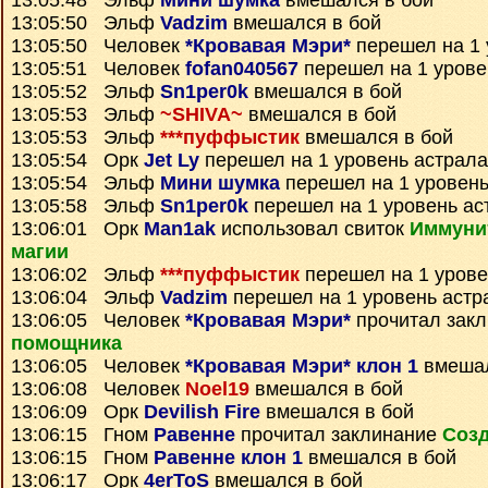
13:05:48 Эльф
Мини шумка
вмешался в бой
13:05:50 Эльф
Vadzim
вмешался в бой
13:05:50 Человек
*Кровавая Мэри*
перешел на 1 
13:05:51 Человек
fofan040567
перешел на 1 урове
13:05:52 Эльф
Sn1per0k
вмешался в бой
13:05:53 Эльф
~SHIVA~
вмешался в бой
13:05:53 Эльф
***пуффыстик
вмешался в бой
13:05:54 Орк
Jet Ly
перешел на 1 уровень астрала
13:05:54 Эльф
Мини шумка
перешел на 1 уровень
13:05:58 Эльф
Sn1per0k
перешел на 1 уровень ас
13:06:01 Орк
Man1ak
использовал свиток
Иммунит
магии
13:06:02 Эльф
***пуффыстик
перешел на 1 урове
13:06:04 Эльф
Vadzim
перешел на 1 уровень астр
13:06:05 Человек
*Кровавая Мэри*
прочитал зак
помощника
13:06:05 Человек
*Кровавая Мэри* клон 1
вмешал
13:06:08 Человек
Noel19
вмешался в бой
13:06:09 Орк
Devilish Fire
вмешался в бой
13:06:15 Гном
Равенне
прочитал заклинание
Созд
13:06:15 Гном
Равенне клон 1
вмешался в бой
13:06:17 Орк
4erToS
вмешался в бой