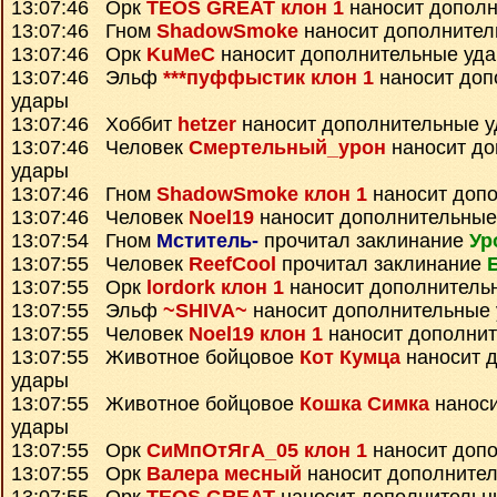
13:07:46 Орк
TEOS GREAT клон 1
наносит дополн
13:07:46 Гном
ShadowSmoke
наносит дополнител
13:07:46 Орк
KuMeC
наносит дополнительные уд
13:07:46 Эльф
***пуффыстик клон 1
наносит доп
удары
13:07:46 Хоббит
hetzer
наносит дополнительные 
13:07:46 Человек
Смертельный_урон
наносит до
удары
13:07:46 Гном
ShadowSmoke клон 1
наносит доп
13:07:46 Человек
Noel19
наносит дополнительные
13:07:54 Гном
Мститель-
прочитал заклинание
Ур
13:07:55 Человек
ReefCool
прочитал заклинание
13:07:55 Орк
lordork клон 1
наносит дополнитель
13:07:55 Эльф
~SHIVA~
наносит дополнительные
13:07:55 Человек
Noel19 клон 1
наносит дополни
13:07:55 Животное бойцовое
Кот Кумца
наносит 
удары
13:07:55 Животное бойцовое
Кошка Симка
наноси
удары
13:07:55 Орк
СиМпОтЯгА_05 клон 1
наносит доп
13:07:55 Орк
Валера месный
наносит дополните