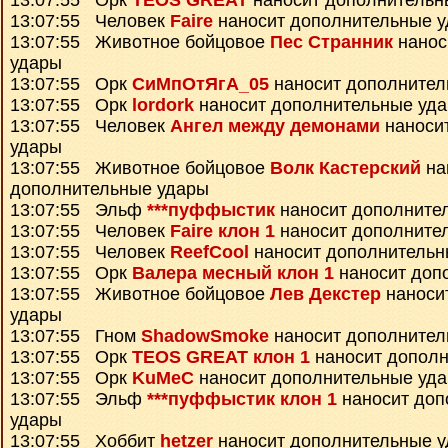
13:07:55 Орк
TEOS GREAT
наносит дополнительн
13:07:55 Человек
Faire
наносит дополнительные 
13:07:55 Животное бойцовое
Пес Странник
нанос
удары
13:07:55 Орк
СиМпОтЯгА_05
наносит дополнител
13:07:55 Орк
lordork
наносит дополнительные уд
13:07:55 Человек
Ангел между демонами
наноси
удары
13:07:55 Животное бойцовое
Волк Кастерский
на
дополнительные удары
13:07:55 Эльф
***пуффыстик
наносит дополните
13:07:55 Человек
Faire клон 1
наносит дополните
13:07:55 Человек
ReefCool
наносит дополнительн
13:07:55 Орк
Валера месный клон 1
наносит доп
13:07:55 Животное бойцовое
Лев Декстер
наноси
удары
13:07:55 Гном
ShadowSmoke
наносит дополнител
13:07:55 Орк
TEOS GREAT клон 1
наносит дополн
13:07:55 Орк
KuMeC
наносит дополнительные уд
13:07:55 Эльф
***пуффыстик клон 1
наносит доп
удары
13:07:55 Хоббит
hetzer
наносит дополнительные 