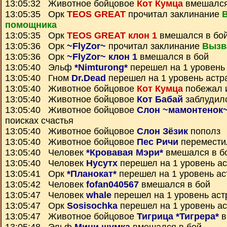
13:05:32 Животное бойцовое
Кот Кумца
вмешался
13:05:35 Орк
TEOS GREAT
прочитал заклинание
помощника
13:05:35 Орк
TEOS GREAT клон 1
вмешался в бо
13:05:36 Орк
~FlyZor~
прочитал заклинание
Вызв
13:05:36 Орк
~FlyZor~ клон 1
вмешался в бой
13:05:40 Эльф
*Nimturong*
перешел на 1 уровень
13:05:40 Гном
Dr.Dead
перешел на 1 уровень астр
13:05:40 Животное бойцовое
Кот Кумца
побежал и
13:05:40 Животное бойцовое
Кот Бабай
заблудил
13:05:40 Животное бойцовое
Слон ~мамонтенок
поисках счастья
13:05:40 Животное бойцовое
Слон Зёзик
пополз
13:05:40 Животное бойцовое
Пес Ричи
перемести
13:05:40 Человек
*Кровавая Мэри*
вмешался в б
13:05:40 Человек
Нусутх
перешел на 1 уровень а
13:05:41 Орк
*Планокат*
перешел на 1 уровень ас
13:05:42 Человек
fofan040567
вмешался в бой
13:05:47 Человек
whale
перешел на 1 уровень аст
13:05:47 Орк
Sosisochka
перешел на 1 уровень а
13:05:47 Животное бойцовое
Тигрица *Тигрера*
в