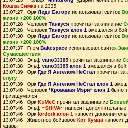
13:07:23
*
Эльф
*Nimturong*
ударил молнией по 
Кошка Симка
на 2335
13:07:27 Орк
Леди Батори
использовал свиток
Во
жизни +200 100%
13:07:28 Человек
Танкуся
прочитал заклинание
С
13:07:28 Человек
Танкуся клон 1
вмешался в бой
13:07:30 Орк
Леди Батори
использовал свиток
Во
жизни +200 100%
13:07:37 Гном
Bakcspace
использовал свиток
Зак
Сумаcшествия
13:07:38 Эльф
vano33385
прочитал заклинание
С
13:07:38 Эльф
vano33385 клон 1
вмешался в бой
13:07:39 Орк
Где Я Ангелом НеСтал
прочитал за
слугу
13:07:39 Орк
Где Я Ангелом НеСтал клон 1
вмеша
13:07:40 Человек
*Кровавая Мэри* клон 1
было т
призадумался
13:07:46 Орк
KuMeC
прочитал заклинание
Боевой
13:07:46 Эльф
~SHIVA~
наносит дополнительные
13:07:46 Орк
lordork клон 1
наносит дополнитель
13:07:46 Животное бойцовое
Кот Кумца
наносит 
удары