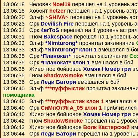
13:06:18 Человек
Noel19
перешел на 1 уровень ас
13:06:18 Хоббит
hetzer
перешел на 1 уровень аст
13:06:20 Эльф
~SHIVA~
перешел на 1 уровень ас
13:06:23 Орк
Devilish Fire
перешел на 1 уровень а
13:06:31 Орк
4erToS
перешел на 1 уровень астрал
13:06:31 Гном
Bakcspace
перешел на 1 уровень а
13:06:33 Эльф
*Nimturong*
прочитал заклинание
13:06:33 Эльф
*Nimturong* клон 1
вмешался в бо
13:06:35 Орк
*Планокат*
прочитал заклинание
Со
13:06:35 Орк
*Планокат* клон 1
вмешался в бой
13:06:35 Животное бойцовое
Хомяк Номер три
вм
13:06:35 Гном
ShadowSmoke
вмешался в бой
13:06:36 Орк
Леди Батори
вмешался в бой
13:06:40 Эльф
***пуффыстик
прочитал заклинан
помощника
13:06:40 Эльф
***пуффыстик клон 1
вмешался в 
13:06:40 Орк
СиМпОтЯгА_05 клон 1
приблизился 
13:06:40 Животное бойцовое
Хомяк Номер три
рв
13:06:42 Гном
ShadowSmoke
перешел на 1 урове
13:06:43 Животное бойцовое
Волк Кастерский
вм
13:06:44 Орк
Леди Батори
перешел на 1 уровень 