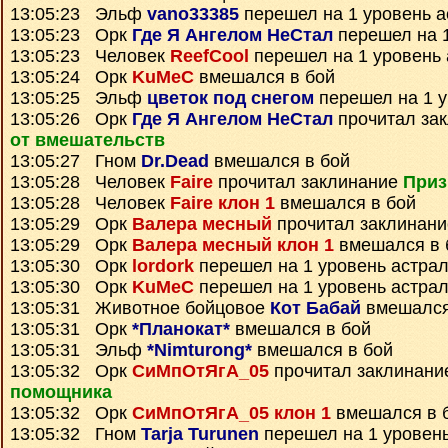
13:05:23 Эльф
vano33385
перешел на 1 уровень а
13:05:23 Орк
Где Я Ангелом НеСтал
перешел на 1
13:05:23 Человек
ReefCool
перешел на 1 уровень 
13:05:24 Орк
KuMeC
вмешался в бой
13:05:25 Эльф
цветок под снегом
перешел на 1 у
13:05:26 Орк
Где Я Ангелом НеСтал
прочитал за
от вмешательств
13:05:27 Гном
Dr.Dead
вмешался в бой
13:05:28 Человек
Faire
прочитал заклинание
Приз
13:05:28 Человек
Faire клон 1
вмешался в бой
13:05:29 Орк
Валера месный
прочитал заклинан
13:05:29 Орк
Валера месный клон 1
вмешался в 
13:05:30 Орк
lordork
перешел на 1 уровень астра
13:05:30 Орк
KuMeC
перешел на 1 уровень астра
13:05:31 Животное бойцовое
Кот Бабай
вмешался
13:05:31 Орк
*Планокат*
вмешался в бой
13:05:31 Эльф
*Nimturong*
вмешался в бой
13:05:32 Орк
СиМпОтЯгА_05
прочитал заклинан
помощника
13:05:32 Орк
СиМпОтЯгА_05 клон 1
вмешался в 
13:05:32 Гном
Tarja Turunen
перешел на 1 уровен