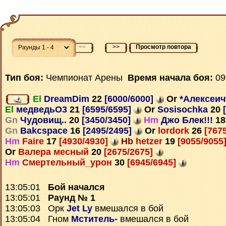
<<
>>
Просмотр повтора
Тип боя:
Чемпионат Арены
Время начала боя:
09
El
DreamDim
22
[6000/6000]
Or
*Алексеи
El
медведьО3
21
[6595/6595]
Or
Sosisochka
20
[
Gn
Чудовищ..
20
[3450/3450]
Hm
Джо Блек!!!
18
Gn
Bakcspace
16
[2495/2495]
Or
lordork
26
[767
Hm
Faire
17
[4930/4930]
Hb
hetzer
19
[9055/9055
Or
Валера месный
20
[2675/2675]
Hm
Смертельный_урон
30
[6945/6945]
13:05:01
Бой начался
13:05:01
Раунд № 1
13:05:03 Орк
Jet Ly
вмешался в бой
13:05:04 Гном
Мститель-
вмешался в бой