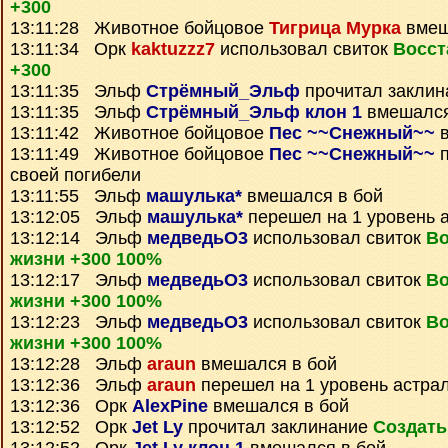
+300
13:11:28 Животное бойцовое
Тигрица Мурка
вмеш
13:11:34 Орк
kaktuzzz7
использовал свиток
Восст
+300
13:11:35 Эльф
Стрёмный_Эльф
прочитал закли
13:11:35 Эльф
Стрёмный_Эльф клон 1
вмешался
13:11:42 Животное бойцовое
Пес ~~Снежный~~
в
13:11:49 Животное бойцовое
Пес ~~Снежный~~
п
своей погибели
13:11:55 Эльф
машулька*
вмешался в бой
13:12:05 Эльф
машулька*
перешел на 1 уровень 
13:12:14 Эльф
медведьО3
использовал свиток
Во
жизни +300 100%
13:12:17 Эльф
медведьО3
использовал свиток
Во
жизни +300 100%
13:12:23 Эльф
медведьО3
использовал свиток
Во
жизни +300 100%
13:12:28 Эльф
araun
вмешался в бой
13:12:36 Эльф
araun
перешел на 1 уровень астра
13:12:36 Орк
AlexPine
вмешался в бой
13:12:52 Орк
Jet Ly
прочитал заклинание
Создать