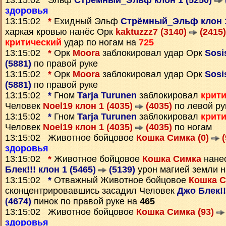
13:15:02 Эльф
Стрёмный_Эльф клон 1 (5250)
здоровья
13:15:02
*
Ехидный Эльф
Стрёмный_Эльф клон 1
харкая кровью нанёс Орк
kaktuzzz7 (3140)
(2415)
критический
удар по ногам на
725
13:15:02
*
Орк
Moora
заблокировал удар Орк
Sosi
(5881)
по правой руке
13:15:02
*
Орк
Moora
заблокировал удар Орк
Sosi
(5881)
по правой руке
13:15:02
*
Гном
Tarja Turunen
заблокировал
крит
Человек
Noel19 клон 1 (4035)
(4035)
по левой ру
13:15:02
*
Гном
Tarja Turunen
заблокировал
крит
Человек
Noel19 клон 1 (4035)
(4035)
по ногам
13:15:02 Животное бойцовое
Кошка Симка (0)
(
здоровья
13:15:02
*
Животное бойцовое
Кошка Симка
нане
Блек!!! клон 1 (5465)
(5139)
урон магией земли 
13:15:02
*
Отважный Животное бойцовое
Кошка С
сконцентрировавшись засадил Человек
Джо Блек!!
(4674)
пинок по правой руке на
465
13:15:02 Животное бойцовое
Кошка Симка (93)
здоровья