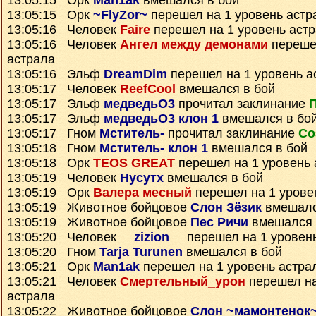
13:05:15 Орк
Man1ak
вмешался в бой
13:05:15 Орк
~FlyZor~
перешел на 1 уровень астр
13:05:16 Человек
Faire
перешел на 1 уровень аст
13:05:16 Человек
Ангел между демонами
перешел
астрала
13:05:16 Эльф
DreamDim
перешел на 1 уровень а
13:05:17 Человек
ReefCool
вмешался в бой
13:05:17 Эльф
медведьО3
прочитал заклинание
П
13:05:17 Эльф
медведьО3 клон 1
вмешался в бо
13:05:17 Гном
Мститель-
прочитал заклинание
Со
13:05:18 Гном
Мститель- клон 1
вмешался в бой
13:05:18 Орк
TEOS GREAT
перешел на 1 уровень 
13:05:19 Человек
Нусутх
вмешался в бой
13:05:19 Орк
Валера месный
перешел на 1 урове
13:05:19 Животное бойцовое
Слон Зёзик
вмешалс
13:05:19 Животное бойцовое
Пес Ричи
вмешался 
13:05:20 Человек
__zizion__
перешел на 1 уровен
13:05:20 Гном
Tarja Turunen
вмешался в бой
13:05:21 Орк
Man1ak
перешел на 1 уровень астра
13:05:21 Человек
Смертельный_урон
перешел на
астрала
13:05:22 Животное бойцовое
Слон ~мамонтенок