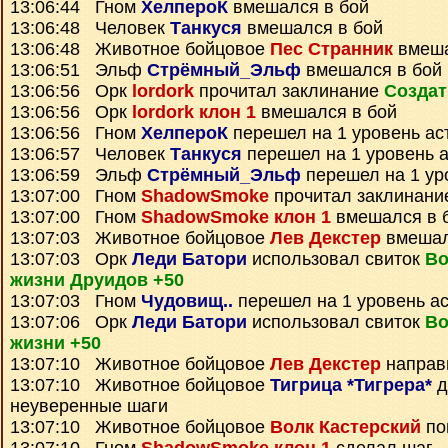
13:06:44 Гном
ХелпероК
вмешался в бой
13:06:48 Человек
Танкуся
вмешался в бой
13:06:48 Животное бойцовое
Пес Странник
вмеша
13:06:51 Эльф
Стрёмный_Эльф
вмешался в бой
13:06:56 Орк
lordork
прочитал заклинание
Создат
13:06:56 Орк
lordork клон 1
вмешался в бой
13:06:56 Гном
ХелпероК
перешел на 1 уровень ас
13:06:57 Человек
Танкуся
перешел на 1 уровень 
13:06:59 Эльф
Стрёмный_Эльф
перешел на 1 ур
13:07:00 Гном
ShadowSmoke
прочитал заклинан
13:07:00 Гном
ShadowSmoke клон 1
вмешался в 
13:07:03 Животное бойцовое
Лев Декстер
вмешал
13:07:03 Орк
Леди Батори
использовал свиток
Во
жизни Друидов +50
13:07:03 Гном
Чудовищ..
перешел на 1 уровень а
13:07:06 Орк
Леди Батори
использовал свиток
Во
жизни +50
13:07:10 Животное бойцовое
Лев Декстер
направ
13:07:10 Животное бойцовое
Тигрица *Тигрера*
д
неуверенные шаги
13:07:10 Животное бойцовое
Волк Кастерский
по