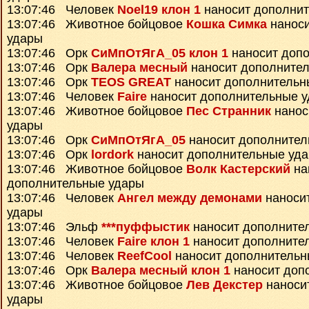
13:07:46 Человек
Noel19 клон 1
наносит дополни
13:07:46 Животное бойцовое
Кошка Симка
наноси
удары
13:07:46 Орк
СиМпОтЯгА_05 клон 1
наносит доп
13:07:46 Орк
Валера месный
наносит дополните
13:07:46 Орк
TEOS GREAT
наносит дополнительн
13:07:46 Человек
Faire
наносит дополнительные 
13:07:46 Животное бойцовое
Пес Странник
нанос
удары
13:07:46 Орк
СиМпОтЯгА_05
наносит дополнител
13:07:46 Орк
lordork
наносит дополнительные уд
13:07:46 Животное бойцовое
Волк Кастерский
на
дополнительные удары
13:07:46 Человек
Ангел между демонами
наноси
удары
13:07:46 Эльф
***пуффыстик
наносит дополните
13:07:46 Человек
Faire клон 1
наносит дополните
13:07:46 Человек
ReefCool
наносит дополнительн
13:07:46 Орк
Валера месный клон 1
наносит доп
13:07:46 Животное бойцовое
Лев Декстер
наноси
удары