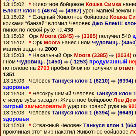
13:15:02
*
Животное бойцовое
Кошка Симка
нане
Блек!!! клон 1 (4674)
(4367)
урон магией земли 
13:15:02
*
Ехидный Животное бойцовое
Кошка Си
криками "банзай" вломил Человек
Джо Блек!!! клон
пинок по левой руке на
438
13:15:02 Орк
Moora (2845)
(3385)
получил 540
з
13:15:02
*
Орк
Moora
нанес Гном
Чудовищ.. (3450
магией воды на
2000
13:15:03
*
Нахальный Орк
Moora (3385)
(2034)
о
Гном
Чудовищ.. (1450)
(-1253)
продуманный
не
по голове на
2703
пробив блок но получил в
ответ
1351
13:15:03 Человек
Танкуся клон 1 (6210)
(6394)
здоровья
13:15:03
*
Несокрушимый Человек
Танкуся клон 1
стиснув зубы засадил Животное бойцовое
Лев Дек
хитрый
замысловатый
удар по правой руке на
92
13:15:03 Человек
Танкуся клон 1 (6394)
(6649)
здоровья
13:15:03
*
Отважный Человек
Танкуся клон 1 (66
проклиная этот мир накатил Животное бойцовое
Ле