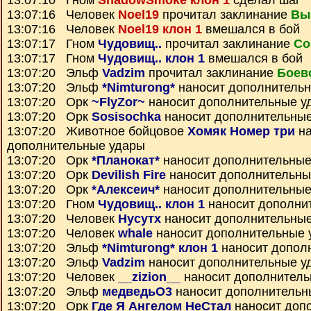
13:07:10 Гном
ShadowSmoke клон 1
сделал шаг
13:07:16 Человек
Noel19
прочитал заклинание
Вы
13:07:16 Человек
Noel19 клон 1
вмешался в бой
13:07:17 Гном
Чудовищ..
прочитал заклинание
Со
13:07:17 Гном
Чудовищ.. клон 1
вмешался в бой
13:07:20 Эльф
Vadzim
прочитал заклинание
Боев
13:07:20 Эльф
*Nimturong*
наносит дополнитель
13:07:20 Орк
~FlyZor~
наносит дополнительные у
13:07:20 Орк
Sosisochka
наносит дополнительны
13:07:20 Животное бойцовое
Хомяк Номер три
на
дополнительные удары
13:07:20 Орк
*Планокат*
наносит дополнительные
13:07:20 Орк
Devilish Fire
наносит дополнительны
13:07:20 Орк
*Алексеич*
наносит дополнительные
13:07:20 Гном
Чудовищ.. клон 1
наносит дополни
13:07:20 Человек
Нусутх
наносит дополнительны
13:07:20 Человек
whale
наносит дополнительные 
13:07:20 Эльф
*Nimturong* клон 1
наносит допол
13:07:20 Эльф
Vadzim
наносит дополнительные у
13:07:20 Человек
__zizion__
наносит дополнитель
13:07:20 Эльф
медведьО3
наносит дополнительн
13:07:20 Орк
Где Я Ангелом НеСтал
наносит доп