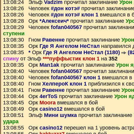
13:08:24 Эльф
Vadzim
прочитал заклинание
Урон 
13:08:26 Человек
#дон котэ#
прочитал заклинани
13:08:26 Человек
#дон котэ# клон 1
вмешался в 
13:08:28 Орк
*Алексеич*
прочитал заклинание
Ур
13:08:29 Человек
fofan040567
прочитал заклинан
ступени
13:08:30 Гном
Равенне
прочитал заклинание
Урон
13:08:35 Орк
Где Я Ангелом НеСтал
направился 
13:08:35
*
Орк
Где Я Ангелом НеСтал (1180)
(8
спину
от Эльф
***пуффыстик клон 1
на
352
13:08:35 Орк
Man1ak
прочитал заклинание
Урон я
13:08:40 Человек
fofan040567
прочитал заклинан
13:08:40 Человек
fofan040567 клон 1
вмешался в 
13:08:40 Гном
ХелпероК клон 1
приблизился к св
13:08:41 Гном
Равенне
прочитал заклинание
Урон
13:08:44 Орк
4erToS
прочитал заклинание
Урон я
13:08:45 Орк
Moora
вмешался в бой
13:08:49 Орк
casino12
вмешался в бой
13:08:51 Эльф
Мини шумка
прочитал заклинание
удара
13:08:55 Орк
casino12
перешел на 1 уровень астр