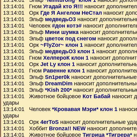
13:14:01 Эльф
*Nimturong* клон 1
наносит допол
13:14:01 Гном
Угадай кто Я!!!
наносит дополните
13:14:01 Орк
Где Я Ангелом НеСтал
наносит доп
13:14:01 Эльф
медведьО3
наносит дополнительн
13:14:01 Человек
#дон котэ#
наносит дополнител
13:14:01 Эльф
Мини шумка
наносит дополнитель
13:14:01 Эльф
цветок под снегом
наносит допол
13:14:01 Орк
~FlyZor~ клон 1
наносит дополните
13:14:01 Эльф
медведьО3 клон 1
наносит дополн
13:14:01 Гном
ХелпероК клон 1
наносит дополнит
13:14:01 Орк
Jet Ly клон 1
наносит дополнительн
13:14:01 Гном
Равенне клон 1
наносит дополните
13:14:01 Эльф
Sn1per0k
наносит дополнительные
13:14:01 Эльф
DreamDim
наносит дополнительны
13:14:01 Эльф
*Kish 200*
наносит дополнительны
13:14:01 Животное бойцовое
Кот Бабай
наносит 
удары
13:14:01 Человек
*Кровавая Мэри* клон 1
наноси
удары
13:14:01 Орк
4erToS
наносит дополнительные уд
13:14:01 Хоббит
Bronza!! NEW
наносит дополните
13:14:01 Животное бойцовое
Тигрица *Тигрера*
н