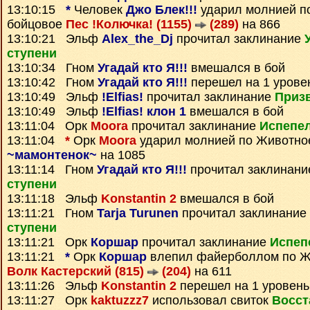
13:10:15
*
Человек
Джо Блек!!!
ударил молнией п
бойцовое
Пес !Колючка! (1155)
(289)
на 866
13:10:21 Эльф
Alex_the_Dj
прочитал заклинание
ступени
13:10:34 Гном
Угадай кто Я!!!
вмешался в бой
13:10:42 Гном
Угадай кто Я!!!
перешел на 1 урове
13:10:49 Эльф
!Elfias!
прочитал заклинание
Призв
13:10:49 Эльф
!Elfias! клон 1
вмешался в бой
13:11:04 Орк
Moora
прочитал заклинание
Испепе
13:11:04
*
Орк
Moora
ударил молнией по Животно
~мамонтенок~
на 1085
13:11:14 Гном
Угадай кто Я!!!
прочитал заклинан
ступени
13:11:18 Эльф
Konstantin 2
вмешался в бой
13:11:21 Гном
Tarja Turunen
прочитал заклинание
ступени
13:11:21 Орк
Коршар
прочитал заклинание
Испеп
13:11:21
*
Орк
Коршар
влепил файерболлом по Ж
Волк Кастерский (815)
(204)
на 611
13:11:26 Эльф
Konstantin 2
перешел на 1 уровень
13:11:27 Орк
kaktuzzz7
использовал свиток
Восст