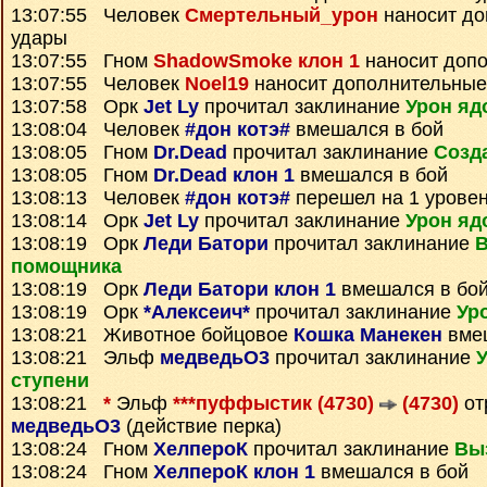
13:07:55 Человек
Смертельный_урон
наносит до
удары
13:07:55 Гном
ShadowSmoke клон 1
наносит доп
13:07:55 Человек
Noel19
наносит дополнительные
13:07:58 Орк
Jet Ly
прочитал заклинание
Урон яд
13:08:04 Человек
#дон котэ#
вмешался в бой
13:08:05 Гном
Dr.Dead
прочитал заклинание
Созд
13:08:05 Гном
Dr.Dead клон 1
вмешался в бой
13:08:13 Человек
#дон котэ#
перешел на 1 уровен
13:08:14 Орк
Jet Ly
прочитал заклинание
Урон яд
13:08:19 Орк
Леди Батори
прочитал заклинание
помощника
13:08:19 Орк
Леди Батори клон 1
вмешался в бо
13:08:19 Орк
*Алексеич*
прочитал заклинание
Ур
13:08:21 Животное бойцовое
Кошка Манекен
вмеш
13:08:21 Эльф
медведьО3
прочитал заклинание
У
ступени
13:08:21
*
Эльф
***пуффыстик (4730)
(4730)
от
медведьО3
(действие перка)
13:08:24 Гном
ХелпероК
прочитал заклинание
Вы
13:08:24 Гном
ХелпероК клон 1
вмешался в бой