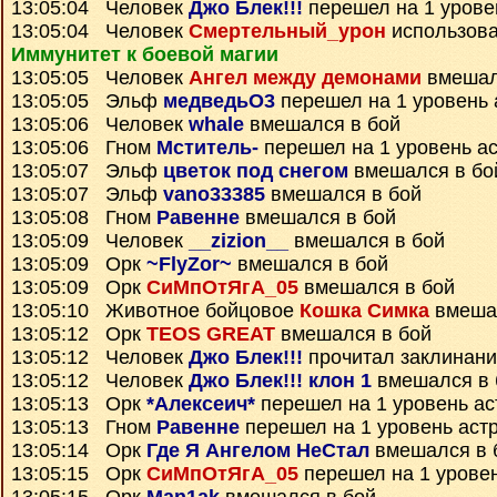
13:05:04 Человек
Джо Блек!!!
перешел на 1 урове
13:05:04 Человек
Смертельный_урон
использова
Иммунитет к боевой магии
13:05:05 Человек
Ангел между демонами
вмешал
13:05:05 Эльф
медведьО3
перешел на 1 уровень 
13:05:06 Человек
whale
вмешался в бой
13:05:06 Гном
Мститель-
перешел на 1 уровень а
13:05:07 Эльф
цветок под снегом
вмешался в бо
13:05:07 Эльф
vano33385
вмешался в бой
13:05:08 Гном
Равенне
вмешался в бой
13:05:09 Человек
__zizion__
вмешался в бой
13:05:09 Орк
~FlyZor~
вмешался в бой
13:05:09 Орк
СиМпОтЯгА_05
вмешался в бой
13:05:10 Животное бойцовое
Кошка Симка
вмешал
13:05:12 Орк
TEOS GREAT
вмешался в бой
13:05:12 Человек
Джо Блек!!!
прочитал заклинан
13:05:12 Человек
Джо Блек!!! клон 1
вмешался в 
13:05:13 Орк
*Алексеич*
перешел на 1 уровень ас
13:05:13 Гном
Равенне
перешел на 1 уровень аст
13:05:14 Орк
Где Я Ангелом НеСтал
вмешался в 
13:05:15 Орк
СиМпОтЯгА_05
перешел на 1 урове