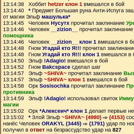
13:14:38 Хоббит
hetzer клон 1
вмешался в бой
13:14:40
*
Предмет
Большая руна Анти-Испуга
защ
от магии Эльф
машулька*
13:14:45 Человек
Нусутх
прочитал заклинание
Ур
13:14:46 Человек
__zizion__
прочитал заклинани
помощника
13:14:46 Человек
__zizion__ клон 1
вмешался в б
13:14:48 Гном
Угадай кто Я!!!
прочитал заклинан
13:14:48 Гном
Угадай кто Я!!! клон 1
вмешался в 
13:14:50 Эльф
!Adagio!
вмешался в бой
13:14:52 Гном
Bakcspace
сделал шаг
13:14:57 Эльф
~SHIVA~
прочитал заклинание
Выз
13:14:57 Эльф
~SHIVA~ клон 1
вмешался в бой
13:14:58 Орк
Sosisochka
прочитал заклинание
Пр
противника
13:14:59 Эльф
!Adagio!
использовал свиток
Имму
магии
13:15:02 Орк
*Алексеич* клон 1
делает первые н
13:15:02
*
Злой Эльф
~SHIVA~ (4980)
(4153)
сос
нанёс Человек
ORAKYL (3445)
(1791)
удар по но
получил в
ответ
на безрассудство удар на
827