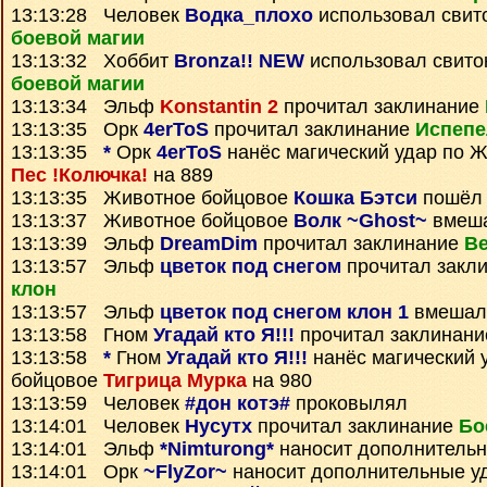
13:13:28 Человек
Водка_плохо
использовал свит
боевой магии
13:13:32 Хоббит
Bronza!! NEW
использовал свит
боевой магии
13:13:34 Эльф
Konstantin 2
прочитал заклинание
13:13:35 Орк
4erToS
прочитал заклинание
Испепе
13:13:35
*
Орк
4erToS
нанёс магический удар по 
Пес !Колючка!
на 889
13:13:35 Животное бойцовое
Кошка Бэтси
пошёл 
13:13:37 Животное бойцовое
Волк ~Ghost~
вмеша
13:13:39 Эльф
DreamDim
прочитал заклинание
Ве
13:13:57 Эльф
цветок под снегом
прочитал закл
клон
13:13:57 Эльф
цветок под снегом клон 1
вмешалс
13:13:58 Гном
Угадай кто Я!!!
прочитал заклинан
13:13:58
*
Гном
Угадай кто Я!!!
нанёс магический 
бойцовое
Тигрица Мурка
на 980
13:13:59 Человек
#дон котэ#
проковылял
13:14:01 Человек
Нусутх
прочитал заклинание
Бо
13:14:01 Эльф
*Nimturong*
наносит дополнитель
13:14:01 Орк
~FlyZor~
наносит дополнительные у