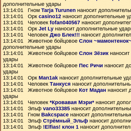
дополнительные удары
13:14:01 Гном
Tarja Turunen
наносит дополнитель
13:14:01 Орк
casino12
наносит дополнительные у
13:14:01 Человек
fofan040567
наносит дополните
13:14:01 Орк
Jet Ly
наносит дополнительные уда
13:14:01 Человек
Джо Блек!!!
наносит дополните
13:14:01 Животное бойцовое
Слон ~мамонтенок
дополнительные удары
13:14:01 Животное бойцовое
Слон Зёзик
наносит
удары
13:14:01 Животное бойцовое
Пес Ричи
наносит д
удары
13:14:01 Орк
Man1ak
наносит дополнительные уд
13:14:01 Человек
Танкуся
наносит дополнительн
13:14:01 Животное бойцовое
Кот Мадан
наносит 
удары
13:14:01 Человек
*Кровавая Мэри*
наносит допо
13:14:01 Эльф
vano33385
наносит дополнительны
13:14:01 Гном
Bakcspace
наносит дополнительны
13:14:01 Эльф
Стрёмный_Эльф
наносит дополн
13:14:01 Эльф
!Elfias! клон 1
наносит дополнител