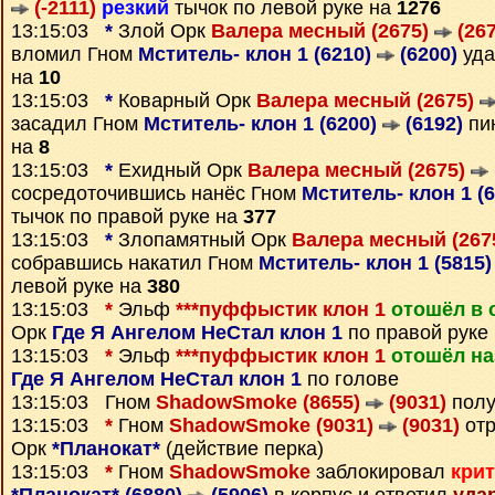
(-2111)
резкий
тычок по левой руке на
1276
13:15:03
*
Злой Орк
Валера месный (2675)
(267
вломил Гном
Мститель- клон 1 (6210)
(6200)
уда
на
10
13:15:03
*
Коварный Орк
Валера месный (2675)
засадил Гном
Мститель- клон 1 (6200)
(6192)
пин
на
8
13:15:03
*
Ехидный Орк
Валера месный (2675)
сосредоточившись нанёс Гном
Мститель- клон 1 (
тычок по правой руке на
377
13:15:03
*
Злопамятный Орк
Валера месный (267
собравшись накатил Гном
Мститель- клон 1 (5815
левой руке на
380
13:15:03
*
Эльф
***пуффыстик клон 1
отошёл в 
Орк
Где Я Ангелом НеСтал клон 1
по правой руке
13:15:03
*
Эльф
***пуффыстик клон 1
отошёл на
Где Я Ангелом НеСтал клон 1
по голове
13:15:03 Гном
ShadowSmoke (8655)
(9031)
полу
13:15:03
*
Гном
ShadowSmoke (9031)
(9031)
отр
Орк
*Планокат*
(действие перка)
13:15:03
*
Гном
ShadowSmoke
заблокировал
кри