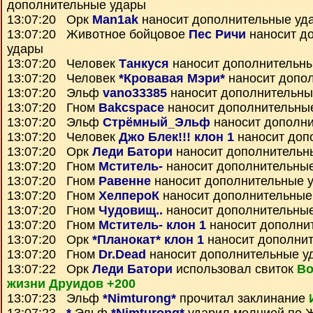
дополнительные удары
13:07:20 Орк
Man1ak
наносит дополнительные уд
13:07:20 Животное бойцовое
Пес Ричи
наносит д
удары
13:07:20 Человек
Танкуся
наносит дополнительн
13:07:20 Человек
*Кровавая Мэри*
наносит допо
13:07:20 Эльф
vano33385
наносит дополнительны
13:07:20 Гном
Bakcspace
наносит дополнительны
13:07:20 Эльф
Стрёмный_Эльф
наносит дополн
13:07:20 Человек
Джо Блек!!! клон 1
наносит доп
13:07:20 Орк
Леди Батори
наносит дополнительн
13:07:20 Гном
Мститель-
наносит дополнительны
13:07:20 Гном
Равенне
наносит дополнительные 
13:07:20 Гном
ХелпероК
наносит дополнительные
13:07:20 Гном
Чудовищ..
наносит дополнительны
13:07:20 Гном
Мститель- клон 1
наносит дополни
13:07:20 Орк
*Планокат* клон 1
наносит дополни
13:07:20 Гном
Dr.Dead
наносит дополнительные у
13:07:22 Орк
Леди Батори
использовал свиток
Во
жизни Друидов +200
13:07:23 Эльф
*Nimturong*
прочитал заклинание