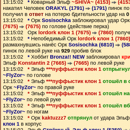
13:15:02
*
Коварный Эльф
~SHIVA~ (4153)
(415
накатил Человек
ORAKYL (1791)
(1791)
пинок по
получил в
ответ
на потерю бдительности удар на
0
13:15:02
*
Орк
Sosisochka
заблокировал удар Ор
(7675)
(7675)
по голове (действие перка)
13:15:02 Орк
lordork клон 1 (7675)
(7860)
получ
13:15:02
*
Непобедимый Орк
lordork клон 1 (7860
размахнувшись нанёс Орк
Sosisochka (6810)
(58
пинок по левой руке на
929
пробив блок
13:15:02
*
Хоббит
Bronza!! NEW
заблокировал
кр
Эльф
Konstantin 2 (7665)
(7665)
по левой руке
13:15:02
*
Эльф
***пуффыстик клон 1
отпрыгнул
~FlyZor~
по голове
13:15:02
*
Эльф
***пуффыстик клон 1
отошёл в 
Орк
~FlyZor~
по правой руке
13:15:02
*
Эльф
***пуффыстик клон 1
отошёл на
~FlyZor~
по левой руке
13:15:02
*
Эльф
***пуффыстик клон 1
отошёл вб
~FlyZor~
по ногам
13:15:02
*
Орк
kaktuzzz7
отпрянул
от удара Эль
клон 1
в корпус