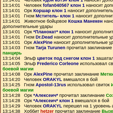
13:14:01 Человек
#дон котэ# клон 1
наносит допо
13:14:01 Человек
fofan040567 клон 1
наносит доп
13:14:01 Орк
Коршар клон 1
наносит дополнител
13:14:01 Гном
Мститель- клон 1
наносит дополни
13:14:01 Животное бойцовое
Кошка Манекен
нан
дополнительные удары
13:14:01 Орк
*Планокат* клон 1
наносит дополни
13:14:01 Гном
Dr.Dead
наносит дополнительные у
13:14:01 Орк
AlexPine
наносит дополнительные у
13:14:03 Гном
Tarja Turunen
прочитал заклинани
панцирь
13:14:04 Эльф
цветок под снегом клон 1
зашатал
13:14:05 Эльф
Frederico Corleone
использовал с
боевой магии
13:14:08 Орк
AlexPine
прочитал заклинание
Метк
13:14:20 Человек
ORAKYL
вмешался в бой
13:14:25 Гном
Apostol-13rus
использовал свиток
боевой магии
13:14:28 Орк
*Алексеич*
прочитал заклинание
Со
13:14:28 Орк
*Алексеич* клон 1
вмешался в бой
13:14:29 Человек
ORAKYL
перешел на 1 уровень 
13:14:38 Хоббит
hetzer
прочитал заклинание
Вызв