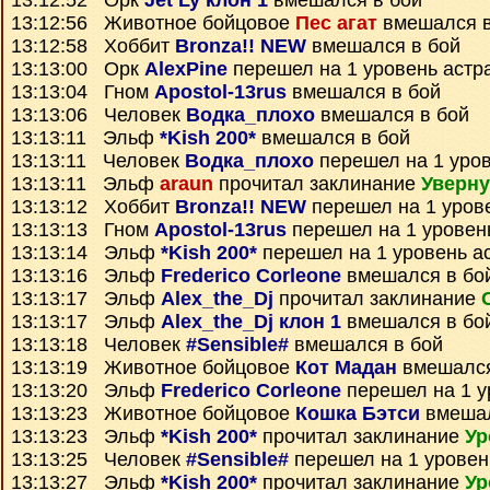
13:12:52 Орк
Jet Ly клон 1
вмешался в бой
13:12:56 Животное бойцовое
Пес агат
вмешался в
13:12:58 Хоббит
Bronza!! NEW
вмешался в бой
13:13:00 Орк
AlexPine
перешел на 1 уровень астр
13:13:04 Гном
Apostol-13rus
вмешался в бой
13:13:06 Человек
Водка_плохо
вмешался в бой
13:13:11 Эльф
*Kish 200*
вмешался в бой
13:13:11 Человек
Водка_плохо
перешел на 1 уров
13:13:11 Эльф
araun
прочитал заклинание
Уверну
13:13:12 Хоббит
Bronza!! NEW
перешел на 1 уров
13:13:13 Гном
Apostol-13rus
перешел на 1 уровен
13:13:14 Эльф
*Kish 200*
перешел на 1 уровень а
13:13:16 Эльф
Frederico Corleone
вмешался в бо
13:13:17 Эльф
Alex_the_Dj
прочитал заклинание
13:13:17 Эльф
Alex_the_Dj клон 1
вмешался в бо
13:13:18 Человек
#Sensible#
вмешался в бой
13:13:19 Животное бойцовое
Кот Мадан
вмешался
13:13:20 Эльф
Frederico Corleone
перешел на 1 у
13:13:23 Животное бойцовое
Кошка Бэтси
вмешал
13:13:23 Эльф
*Kish 200*
прочитал заклинание
Ур
13:13:25 Человек
#Sensible#
перешел на 1 уровен
13:13:27 Эльф
*Kish 200*
прочитал заклинание
Ур