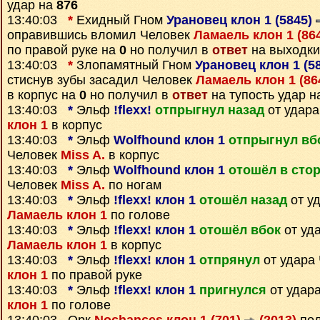
удар на
876
13:40:03
*
Ехидный Гном
Урановец клон 1 (5845)
оправившись вломил Человек
Ламаель клон 1 (86
по правой руке на
0
но получил в
ответ
на выходки
13:40:03
*
Злопамятный Гном
Урановец клон 1 (5
стиснув зубы засадил Человек
Ламаель клон 1 (86
в корпус на
0
но получил в
ответ
на тупость удар 
13:40:03
*
Эльф
!flexx!
отпрыгнул назад
от удар
клон 1
в корпус
13:40:03
*
Эльф
Wolfhound клон 1
отпрыгнул вб
Человек
Miss A.
в корпус
13:40:03
*
Эльф
Wolfhound клон 1
отошёл в сто
Человек
Miss A.
по ногам
13:40:03
*
Эльф
!flexx! клон 1
отошёл назад
от у
Ламаель клон 1
по голове
13:40:03
*
Эльф
!flexx! клон 1
отошёл вбок
от уд
Ламаель клон 1
в корпус
13:40:03
*
Эльф
!flexx! клон 1
отпрянул
от удара
клон 1
по правой руке
13:40:03
*
Эльф
!flexx! клон 1
пригнулся
от удар
клон 1
по голове