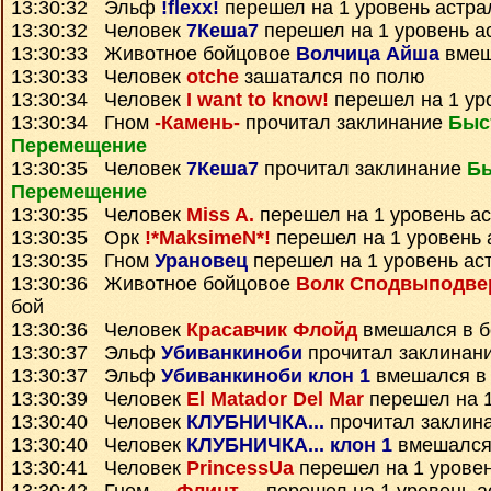
13:30:32 Эльф
!flexx!
перешел на 1 уровень астра
13:30:32 Человек
7Кеша7
перешел на 1 уровень а
13:30:33 Животное бойцовое
Волчица Айша
вмеш
13:30:33 Человек
otche
зашатался по полю
13:30:34 Человек
I want to know!
перешел на 1 ур
13:30:34 Гном
-Камень-
прочитал заклинание
Быс
Перемещение
13:30:35 Человек
7Кеша7
прочитал заклинание
Б
Перемещение
13:30:35 Человек
Miss A.
перешел на 1 уровень а
13:30:35 Орк
!*MaksimeN*!
перешел на 1 уровень 
13:30:35 Гном
Урановец
перешел на 1 уровень ас
13:30:36 Животное бойцовое
Волк Сподвыподве
бой
13:30:36 Человек
Красавчик Флойд
вмешался в б
13:30:37 Эльф
Убиванкиноби
прочитал заклинан
13:30:37 Эльф
Убиванкиноби клон 1
вмешался в
13:30:39 Человек
El Matador Del Mar
перешел на 1
13:30:40 Человек
КЛУБНИЧКА...
прочитал заклин
13:30:40 Человек
КЛУБНИЧКА... клон 1
вмешался
13:30:41 Человек
PrincessUa
перешел на 1 уровен