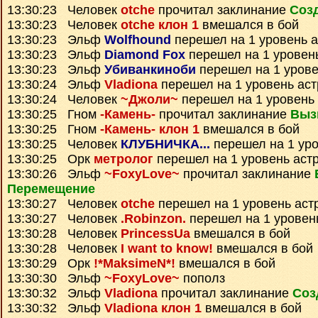
13:30:23 Человек
otche
прочитал заклинание
Соз
13:30:23 Человек
otche клон 1
вмешался в бой
13:30:23 Эльф
Wolfhound
перешел на 1 уровень 
13:30:23 Эльф
Diamond Fox
перешел на 1 уровен
13:30:23 Эльф
Убиванкиноби
перешел на 1 урове
13:30:24 Эльф
Vladiona
перешел на 1 уровень ас
13:30:24 Человек
~Джоли~
перешел на 1 уровень
13:30:25 Гном
-Камень-
прочитал заклинание
Выз
13:30:25 Гном
-Камень- клон 1
вмешался в бой
13:30:25 Человек
КЛУБНИЧКА...
перешел на 1 уро
13:30:25 Орк
метролог
перешел на 1 уровень аст
13:30:26 Эльф
~FoxyLove~
прочитал заклинание
Перемещение
13:30:27 Человек
otche
перешел на 1 уровень аст
13:30:27 Человек
.Robinzon.
перешел на 1 уровен
13:30:28 Человек
PrincessUa
вмешался в бой
13:30:28 Человек
I want to know!
вмешался в бой
13:30:29 Орк
!*MaksimeN*!
вмешался в бой
13:30:30 Эльф
~FoxyLove~
пополз
13:30:32 Эльф
Vladiona
прочитал заклинание
Соз
13:30:32 Эльф
Vladiona клон 1
вмешался в бой