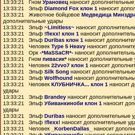
13:33:21 Гном
Урановец
наносит дополнительные
13:33:21 Эльф
Diamond Fox клон 1
наносит допо
13:33:21 Животное бойцовое
Медведица Минздр
дополнительные удары
13:33:21 Эльф
~Limitless~
наносит дополнительн
13:33:21 Эльф
!flexx! клон 1
наносит дополнител
13:33:21 Эльф
Duribas клон 1
наносит дополните
13:33:21 Человек
Type 5 Heavy
наносит дополнит
13:33:21 Орк
-*MaSSaCR*-
наносит дополнительн
13:33:21 Гном
пивасик*
наносит дополнительные 
13:33:21 Человек
22vvo7 клон 1
наносит дополни
13:33:21 Эльф
Silk Song
наносит дополнительные
13:33:21 Эльф
Wolfhound
наносит дополнительны
13:33:21 Человек
КЛУБНИЧКА... клон 1
наносит д
удары
13:33:21 Эльф
Brandey
наносит дополнительные 
13:33:21 Эльф
Убиванкиноби клон 1
наносит доп
удары
13:33:21 Эльф
Duribas
наносит дополнительные 
13:33:21 Эльф
!flexx!
наносит дополнительные уд
13:33:21 Человек
_KorbenDallas_
наносит дополн