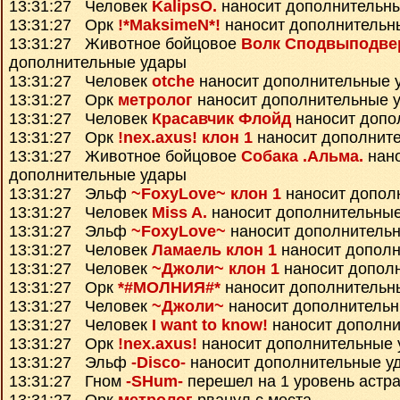
13:31:27 Человек
KalipsO.
наносит дополнительн
13:31:27 Орк
!*MaksimeN*!
наносит дополнительн
13:31:27 Животное бойцовое
Волк Сподвыподве
дополнительные удары
13:31:27 Человек
otche
наносит дополнительные 
13:31:27 Орк
метролог
наносит дополнительные 
13:31:27 Человек
Красавчик Флойд
наносит допо
13:31:27 Орк
!nex.axus! клон 1
наносит дополнит
13:31:27 Животное бойцовое
Собака .Альма.
нан
дополнительные удары
13:31:27 Эльф
~FoxyLove~ клон 1
наносит допол
13:31:27 Человек
Miss A.
наносит дополнительны
13:31:27 Эльф
~FoxyLove~
наносит дополнитель
13:31:27 Человек
Ламаель клон 1
наносит дополн
13:31:27 Человек
~Джоли~ клон 1
наносит допол
13:31:27 Орк
*#МОЛНИЯ#*
наносит дополнительн
13:31:27 Человек
~Джоли~
наносит дополнитель
13:31:27 Человек
I want to know!
наносит дополни
13:31:27 Орк
!nex.axus!
наносит дополнительные 
13:31:27 Эльф
-Disco-
наносит дополнительные у
13:31:27 Гном
-SHum-
перешел на 1 уровень астр