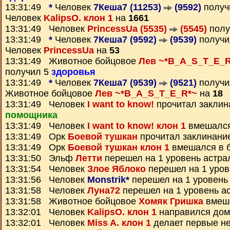
13:31:49
*
Человек
7Кеша7 (11253)
(9592)
полу
Человек
KalipsO. клон 1
на
1661
13:31:49 Человек
PrincessUa (5535)
(5545)
полу
13:31:49
*
Человек
7Кеша7 (9592)
(9539)
получ
Человек
PrincessUa
на
53
13:31:49 Животное бойцовое
Лев ~*B_A_S_T_E_R
получил 5
здоровья
13:31:49
*
Человек
7Кеша7 (9539)
(9521)
получ
Животное бойцовое
Лев ~*B_A_S_T_E_R*~
на
18
13:31:49 Человек
I want to know!
прочитал закли
помощника
13:31:49 Человек
I want to know! клон 1
вмешался
13:31:49 Орк
Боевой тушкан
прочитал заклинани
13:31:49 Орк
Боевой тушкан клон 1
вмешался в 
13:31:50 Эльф
Летти
перешел на 1 уровень астра
13:31:54 Человек
Злое Яблоко
перешел на 1 уров
13:31:56 Человек
Monstrik*
перешел на 1 уровень
13:31:58 Человек
Луна72
перешел на 1 уровень а
13:31:58 Животное бойцовое
Хомяк Гришка
вмеша
13:32:01 Человек
KalipsO. клон 1
направился дом
13:32:01 Человек
Miss A. клон 1
делает первые н