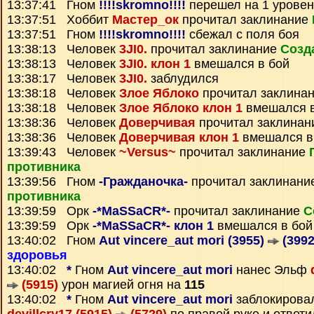
13:37:41 Гном
!!!!skromno!!!!
перешел на 1 уровен
13:37:51 Хоббит
Мастер_ок
прочитал заклинание
13:37:51 Гном
!!!!skromno!!!!
сбежал с поля боя
13:38:13 Человек
3JI0.
прочитал заклинание
Созд
13:38:13 Человек
3JI0. клон 1
вмешался в бой
13:38:17 Человек
3JI0.
заблудился
13:38:18 Человек
Злое Яблоко
прочитал заклина
13:38:18 Человек
Злое Яблоко клон 1
вмешался в
13:38:36 Человек
Доверчивая
прочитал заклина
13:38:36 Человек
Доверчивая клон 1
вмешался в
13:39:43 Человек
~Versus~
прочитал заклинание
противника
13:39:56 Гном
-Гражданочка-
прочитал заклинани
противника
13:39:59 Орк
-*MaSSaCR*-
прочитал заклинание
С
13:39:59 Орк
-*MaSSaCR*- клон 1
вмешался в бой
13:40:02 Гном
Aut vincere_aut mori (3955)
(3992
здоровья
13:40:02
*
Гном
Aut vincere_aut mori
нанес Эльф
(5915)
урон магией огня на
115
13:40:02
*
Гном
Aut vincere_aut mori
заблокирова