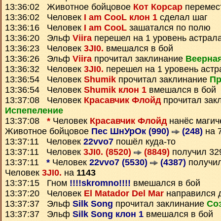
13:36:02 Животное бойцовое
Кот Корсар
перемес
13:36:02 Человек
I am CooL клон 1
сделал шаг
13:36:16 Человек
I am CooL
зашатался по полю
13:36:20 Эльф
Viira
перешел на 1 уровень астрал
13:36:23 Человек
3JI0.
вмешался в бой
13:36:26 Эльф
Viira
прочитал заклинание
Веерна
13:36:32 Человек
3JI0.
перешел на 1 уровень астр
13:36:54 Человек
Shumik
прочитал заклинание
Пр
13:36:54 Человек
Shumik клон 1
вмешался в бой
13:37:08 Человек
Красавчик Флойд
прочитал зак
Испепеление
13:37:08
*
Человек
Красавчик Флойд
нанёс магич
Животное бойцовое
Пес ШнУрОк (990)
(248)
на 
13:37:11 Человек
22vvo7
пошёл куда-то
13:37:11 Человек
3JI0. (8520)
(8849)
получил 3
13:37:11
*
Человек
22vvo7 (5530)
(4387)
получи
Человек
3JI0.
на
1143
13:37:15 Гном
!!!!skromno!!!!
вмешался в бой
13:37:20 Человек
El Matador Del Mar
направился 
13:37:37 Эльф
Silk Song
прочитал заклинание
Со
13:37:37 Эльф
Silk Song клон 1
вмешался в бой