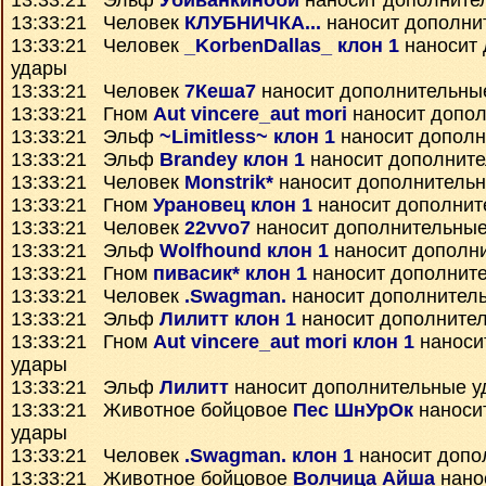
13:33:21 Эльф
Убиванкиноби
наносит дополните
13:33:21 Человек
КЛУБНИЧКА...
наносит дополни
13:33:21 Человек
_KorbenDallas_ клон 1
наносит 
удары
13:33:21 Человек
7Кеша7
наносит дополнительны
13:33:21 Гном
Aut vincere_aut mori
наносит допо
13:33:21 Эльф
~Limitless~ клон 1
наносит дополн
13:33:21 Эльф
Brandey клон 1
наносит дополнит
13:33:21 Человек
Monstrik*
наносит дополнитель
13:33:21 Гном
Урановец клон 1
наносит дополнит
13:33:21 Человек
22vvo7
наносит дополнительные
13:33:21 Эльф
Wolfhound клон 1
наносит дополн
13:33:21 Гном
пивасик* клон 1
наносит дополнит
13:33:21 Человек
.Swagman.
наносит дополнител
13:33:21 Эльф
Лилитт клон 1
наносит дополните
13:33:21 Гном
Aut vincere_aut mori клон 1
наноси
удары
13:33:21 Эльф
Лилитт
наносит дополнительные у
13:33:21 Животное бойцовое
Пес ШнУрОк
наноси
удары
13:33:21 Человек
.Swagman. клон 1
наносит допо
13:33:21 Животное бойцовое
Волчица Айша
нано