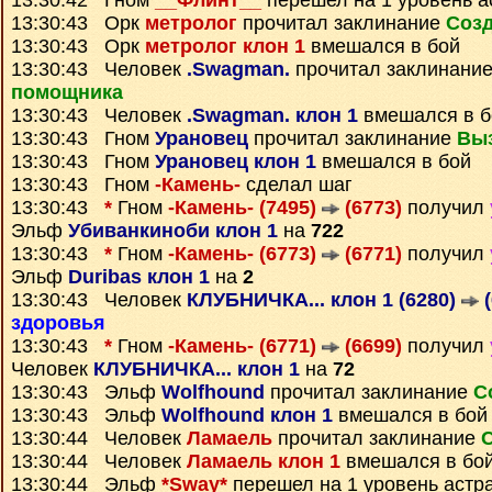
13:30:42 Гном
__Флинт__
перешел на 1 уровень а
13:30:43 Орк
метролог
прочитал заклинание
Созд
13:30:43 Орк
метролог клон 1
вмешался в бой
13:30:43 Человек
.Swagman.
прочитал заклинани
помощника
13:30:43 Человек
.Swagman. клон 1
вмешался в б
13:30:43 Гном
Урановец
прочитал заклинание
Вы
13:30:43 Гном
Урановец клон 1
вмешался в бой
13:30:43 Гном
-Камень-
сделал шаг
13:30:43
*
Гном
-Камень- (7495)
(6773)
получил
Эльф
Убиванкиноби клон 1
на
722
13:30:43
*
Гном
-Камень- (6773)
(6771)
получил
Эльф
Duribas клон 1
на
2
13:30:43 Человек
КЛУБНИЧКА... клон 1 (6280)
(
здоровья
13:30:43
*
Гном
-Камень- (6771)
(6699)
получил
Человек
КЛУБНИЧКА... клон 1
на
72
13:30:43 Эльф
Wolfhound
прочитал заклинание
С
13:30:43 Эльф
Wolfhound клон 1
вмешался в бой
13:30:44 Человек
Ламаель
прочитал заклинание
13:30:44 Человек
Ламаель клон 1
вмешался в бо
13:30:44 Эльф
*Sway*
перешел на 1 уровень астр