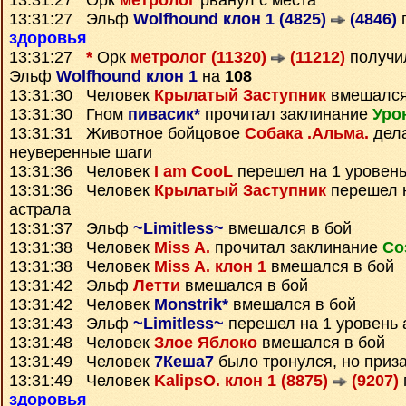
13:31:27 Орк
метролог
рванул с места
13:31:27 Эльф
Wolfhound клон 1 (4825)
(4846)
п
здоровья
13:31:27
*
Орк
метролог (11320)
(11212)
получ
Эльф
Wolfhound клон 1
на
108
13:31:30 Человек
Крылатый Заступник
вмешался
13:31:30 Гном
пивасик*
прочитал заклинание
Уро
13:31:31 Животное бойцовое
Собака .Альма.
дела
неуверенные шаги
13:31:36 Человек
I am CooL
перешел на 1 уровень
13:31:36 Человек
Крылатый Заступник
перешел н
астрала
13:31:37 Эльф
~Limitless~
вмешался в бой
13:31:38 Человек
Miss A.
прочитал заклинание
Со
13:31:38 Человек
Miss A. клон 1
вмешался в бой
13:31:42 Эльф
Летти
вмешался в бой
13:31:42 Человек
Monstrik*
вмешался в бой
13:31:43 Эльф
~Limitless~
перешел на 1 уровень 
13:31:48 Человек
Злое Яблоко
вмешался в бой
13:31:49 Человек
7Кеша7
было тронулся, но приз
13:31:49 Человек
KalipsO. клон 1 (8875)
(9207)
здоровья