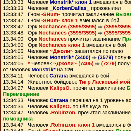
13:33:33 Человек
Monstrik* клон 1
вмешался в бо
13:33:33 Человек
_KorbenDallas_
проковылял
13:33:47 Гном
-SHum-
прочитал заклинание
Вызв
13:33:47 Гном
-SHum- клон 1
вмешался в бой
13:33:47 Орк
Nochances (3595/3595)
(3595/3595
13:33:48 Орк
Nochances (3595/3595)
(3595/3595
13:34:00 Орк
Nochances
прочитал заклинание
При
13:34:00 Орк
Nochances клон 1
вмешался в бой
13:34:05 Человек
~Джоли~
зашатался по полю
13:34:05 Человек
Monstrik* (3400)
(3579)
получ
13:34:05
*
Человек
~Джоли~ (7405)
(7279)
полу
от Человек
Monstrik*
на
126
13:34:11 Человек
Сатана
вмешался в бой
13:34:14 Животное бойцовое
Тигр Ласковый мой
13:34:27 Человек
KalipsO.
прочитал заклинание
Б
Перемещение
13:34:33 Человек
Сатана
перешел на 1 уровень а
13:34:36 Человек
KalipsO.
пошёл куда-то
13:34:47 Человек
.Robinzon.
прочитал заклинани
помощника
13:34:47 Человек
.Robinzon. клон 1
вмешался в б