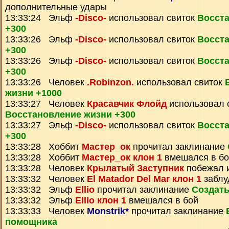
дополнительные удары
13:33:24 Эльф
-Disco-
использовал свиток
Восст
+300
13:33:26 Эльф
-Disco-
использовал свиток
Восст
+300
13:33:26 Эльф
-Disco-
использовал свиток
Восст
+300
13:33:26 Человек
.Robinzon.
использовал свиток
жизни +1000
13:33:27 Человек
Красавчик Флойд
использовал 
Восстановление жизни +300
13:33:27 Эльф
-Disco-
использовал свиток
Восст
+300
13:33:28 Хоббит
Мастер_ок
прочитал заклинание
13:33:28 Хоббит
Мастер_ок клон 1
вмешался в бо
13:33:28 Человек
Крылатый Заступник
побежал и
13:33:32 Человек
El Matador Del Mar клон 1
заблу
13:33:32 Эльф
Ellio
прочитал заклинание
Создать
13:33:32 Эльф
Ellio клон 1
вмешался в бой
13:33:33 Человек
Monstrik*
прочитал заклинание
помощника