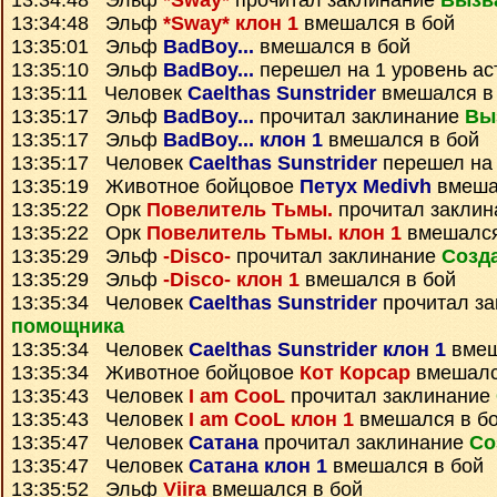
13:34:48 Эльф
*Sway*
прочитал заклинание
Вызв
13:34:48 Эльф
*Sway* клон 1
вмешался в бой
13:35:01 Эльф
BadBoy...
вмешался в бой
13:35:10 Эльф
BadBoy...
перешел на 1 уровень ас
13:35:11 Человек
Caelthas Sunstrider
вмешался в
13:35:17 Эльф
BadBoy...
прочитал заклинание
Вы
13:35:17 Эльф
BadBoy... клон 1
вмешался в бой
13:35:17 Человек
Caelthas Sunstrider
перешел на 
13:35:19 Животное бойцовое
Петух Medivh
вмеша
13:35:22 Орк
Повелитель Тьмы.
прочитал закли
13:35:22 Орк
Повелитель Тьмы. клон 1
вмешался
13:35:29 Эльф
-Disco-
прочитал заклинание
Созд
13:35:29 Эльф
-Disco- клон 1
вмешался в бой
13:35:34 Человек
Caelthas Sunstrider
прочитал з
помощника
13:35:34 Человек
Caelthas Sunstrider клон 1
вмеш
13:35:34 Животное бойцовое
Кот Корсар
вмешалс
13:35:43 Человек
I am CooL
прочитал заклинание
13:35:43 Человек
I am CooL клон 1
вмешался в б
13:35:47 Человек
Сатана
прочитал заклинание
Со
13:35:47 Человек
Сатана клон 1
вмешался в бой
13:35:52 Эльф
Viira
вмешался в бой