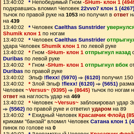
13:40:02
*
Непобедимый Гном
-SHum- клон 1 (494
подкравшись вломил Человек
22vvo7 клон 1 (4267
тычок по правой руке на
1053
но получил в
ответ
н
на
439
13:40:02
*
Человек
Caelthas Sunstrider
увернулс
Shumik клон 1
по ногам
13:40:02
*
Человек
Caelthas Sunstrider
отпрыгнул
удара Человек
Shumik клон 1
по левой руке
13:40:02
*
Гном
-SHum- клон 1
отпрыгнул назад
о
Duribas
по левой руке
13:40:02
*
Гном
-SHum- клон 1
отпрыгнул вбок
от
Duribas
по правой руке
13:40:02 Эльф
!flexx! (5970)
(6120)
получил 15
13:40:02
*
Злой Эльф
!flexx! (6120)
(5651)
разма
Человек
~Versus~ (9395)
(8645)
тычок по ногам 
ответ
на наглость удар на
469
13:40:02
*
Человек
~Versus~
заблокировал удар 
(5562)
по правой руке и ответил
ударом
на 89
13:40:02
*
Ехидный Человек
Красавчик Флойд (8
криками "банзай" вломил Человек
Сатана клон 1 (
пинок по голове на
0