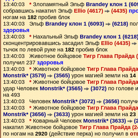
13:40:03
*
Злопамятный Эльф
Brandey клон 1 (60
собравшись накатил Эльф
Ellio (4617)
(4435)
пр
ногам на
182
пробив блок
13:40:03 Эльф
Brandey клон 1 (6093)
(6218)
пол
здоровья
13:40:03
*
Нахальный Эльф
Brandey клон 1 (6218
сконцентрировавшись засадил Эльф
Ellio (4435)
тычок по левой руке на
182
пробив блок
13:40:03 Животное бойцовое
Тигр Глава Прайда 
получил 237
здоровья
13:40:03
*
Животное бойцовое
Тигр Глава Прайд
Monstrik* (3579)
(3565)
урон магией земли на
14
13:40:03
*
Животное бойцовое
Тигр Глава Прайд
удар Человек
Monstrik* (3565)
(3072)
по голове 
на 493
13:40:03 Человек
Monstrik* (3072)
(3656)
получ
13:40:03
*
Животное бойцовое
Тигр Глава Прайд
Monstrik* (3656)
(3633)
урон магией земли на
23
13:40:03
*
Коварный Человек
Monstrik* (3633)
(
накатил Животное бойцовое
Тигр Глава Прайда (2
по ногам на
2920
(действие перка) но получил в
от