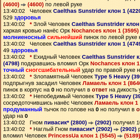
(4600)
(4600)
по левой руке
13:40:02 Человек
Caelthas Sunstrider клон 1 (422
529
здоровья
13:40:02
*
Злой Человек
Caelthas Sunstrider клон
харкая кровью нанёс Орк
Nochances клон 1 (3595
молниеносный
сильнейший
пинок по левой руке
13:40:02 Человек
Caelthas Sunstrider клон 1 (474
49
здоровья
13:40:02
*
Ехидный Человек
Caelthas Sunstrider 
(4798)
подкравшись вломил Орк
Nochances клон 1
точный
сногсшибательный
удар по правой руке 
13:40:02
*
Злопамятный Человек
Type 5 Heavy (3
подпрыгнув засадил Человек
Ламаель клон 1 (864
пинок в корпус на
0
но получил в
ответ
на дикость 
13:40:02
*
Непобедимый Человек
Type 5 Heavy (3
сосредоточившись нанёс Человек
Ламаель клон 1 
продуманный
тычок по голове на
0
но получил в
о
удар на
0
13:40:02 Гном
пивасик* (2800)
(2902)
получил 
13:40:02
*
Наглый Гном
пивасик* (2902)
(2902)
р
вломил Человек
PrincessUa клон 1 (5545)
(5189