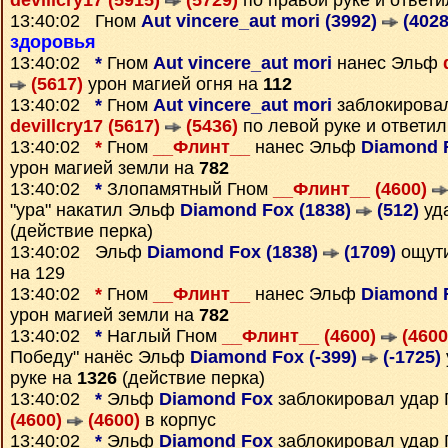
devillcry17 (5915)
(5729)
по правой руке и ответ
13:40:02 Гном
Aut vincere_aut mori (3992)
(4028
здоровья
13:40:02
*
Гном
Aut vincere_aut mori
нанес Эльф
(5617)
урон магией огня на
112
13:40:02
*
Гном
Aut vincere_aut mori
заблокирова
devillcry17 (5617)
(5436)
по левой руке и ответи
13:40:02
*
Гном
__Флинт__
нанес Эльф
Diamond 
урон магией земли на
782
13:40:02
*
Злопамятный Гном
__Флинт__ (4600)
"ура" накатил Эльф
Diamond Fox (1838)
(512)
уда
(действие перка)
13:40:02 Эльф
Diamond Fox (1838)
(1709)
ощут
на 129
13:40:02
*
Гном
__Флинт__
нанес Эльф
Diamond 
урон магией земли на
782
13:40:02
*
Наглый Гном
__Флинт__ (4600)
(4600
Победу" нанёс Эльф
Diamond Fox (-399)
(-1725)
руке на
1326
(действие перка)
13:40:02
*
Эльф
Diamond Fox
заблокировал удар
(4600)
(4600)
в корпус
13:40:02
*
Эльф
Diamond Fox
заблокировал удар