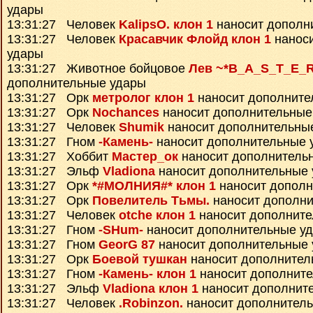
удары
13:31:27 Человек
KalipsO. клон 1
наносит дополн
13:31:27 Человек
Красавчик Флойд клон 1
наноси
удары
13:31:27 Животное бойцовое
Лев ~*B_A_S_T_E_
дополнительные удары
13:31:27 Орк
метролог клон 1
наносит дополните
13:31:27 Орк
Nochances
наносит дополнительные
13:31:27 Человек
Shumik
наносит дополнительны
13:31:27 Гном
-Камень-
наносит дополнительные 
13:31:27 Хоббит
Мастер_ок
наносит дополнитель
13:31:27 Эльф
Vladiona
наносит дополнительные
13:31:27 Орк
*#МОЛНИЯ#* клон 1
наносит дополн
13:31:27 Орк
Повелитель Тьмы.
наносит дополни
13:31:27 Человек
otche клон 1
наносит дополните
13:31:27 Гном
-SHum-
наносит дополнительные у
13:31:27 Гном
GeorG 87
наносит дополнительные
13:31:27 Орк
Боевой тушкан
наносит дополнител
13:31:27 Гном
-Камень- клон 1
наносит дополнит
13:31:27 Эльф
Vladiona клон 1
наносит дополнит
13:31:27 Человек
.Robinzon.
наносит дополнител