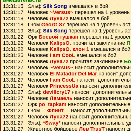
вмешательств
13:31:15 Эльф
Silk Song
вмешался в бой
13:31:17 Человек
~Versus~
перешел на 1 уровень
13:31:18 Человек
Луна72
вмешался в бой
13:31:18 Гном
GeorG 87
перешел на 1 уровень ас
13:31:19 Эльф
Silk Song
перешел на 1 уровень ас
13:31:22 Орк
Боевой тушкан
перешел на 1 уровен
13:31:22 Человек
KalipsO.
прочитал заклинание
П
13:31:22 Человек
KalipsO. клон 1
вмешался в бой
13:31:25 Человек
I am CooL
вмешался в бой
13:31:27 Человек
Луна72
прочитал заклинание
Бо
13:31:27 Человек
~Versus~
наносит дополнитель
13:31:27 Человек
El Matador Del Mar
наносит доп
13:31:27 Человек
I am CooL
наносит дополнитель
13:31:27 Человек
PrincessUa
наносит дополнител
13:31:27 Эльф
devillcry17
наносит дополнительны
13:31:27 Человек
Ламаель
наносит дополнительн
13:31:27 Орк
po_tapkam
наносит дополнительные
13:31:27 Гном
__Флинт__
наносит дополнительны
13:31:27 Человек
Луна72
наносит дополнительны
13:31:27 Эльф
*Sway*
наносит дополнительные у
13:31:27 Животное бойцовое
Лев TrusT
наносит д