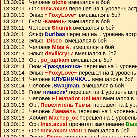
13:30:09 Человек
otche
вмешался в бой
13:30:09 Орк
!nex.axus!
перешел на 1 уровень ас
13:30:10 Эльф
~FoxyLove~
вмешался в бой
13:30:11 Гном
-Камень-
вмешался в бой
13:30:11 Человек
Shumik
вмешался в бой
13:30:11 Эльф
Duribas
перешел на 1 уровень аст
13:30:12 Эльф
-Disco-
вмешался в бой
13:30:12 Человек
Miss A.
вмешался в бой
13:30:13 Эльф
devillcry17
вмешался в бой
13:30:13 Орк
po_tapkam
вмешался в бой
13:30:14 Гном
-Гражданочка-
перешел на 1 уровен
13:30:14 Эльф
~FoxyLove~
перешел на 1 уровень
13:30:14 Человек
КЛУБНИЧКА...
вмешался в бой
13:30:14 Человек
.Swagman.
вмешался в бой
13:30:15 Гном
пивасик*
перешел на 1 уровень ас
13:30:16 Человек
El Matador Del Mar
вмешался в 
13:30:16 Орк
Повелитель Тьмы.
перешел на 1 ур
13:30:16 Человек
Ламаель
перешел на 1 уровень 
13:30:16 Хоббит
Мастер_ок
перешел на 1 уровень
13:30:16 Орк
!nex.axus!
прочитал заклинание
Выз
13:30:16 Орк
!nex.axus! клон 1
вмешался в бой