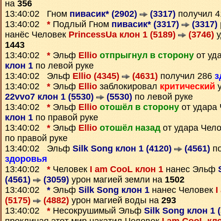
на
356
13:40:02 Гном
пивасик* (2902)
(3317)
получил 
13:40:02
*
Подлый Гном
пивасик* (3317)
(3317)
нанёс Человек
PrincessUa клон 1 (5189)
(3746)
у
1443
13:40:02
*
Эльф
Ellio
отпрыгнул в сторону
от уд
клон 1
по левой руке
13:40:02 Эльф
Ellio (4345)
(4631)
получил 286
з
13:40:02
*
Эльф
Ellio
заблокировал
критический
у
22vvo7 клон 1 (5530)
(5530)
по левой руке
13:40:02
*
Эльф
Ellio
отошёл в сторону
от удара
клон 1
по правой руке
13:40:02
*
Эльф
Ellio
отошёл назад
от удара Чел
по правой руке
13:40:02 Эльф
Silk Song клон 1 (4120)
(4561)
по
здоровья
13:40:02
*
Человек
I am CooL клон 1
нанес Эльф
(4561)
(3059)
урон магией земли на
1502
13:40:02
*
Эльф
Silk Song клон 1
нанес Человек
I
(5175)
(4882)
урон магией воды на
293
13:40:02
*
Несокрушимый Эльф
Silk Song клон 1 