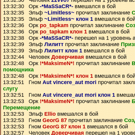
13:32:30 Человек
22vvo7
перешел на 1 уровень а
13:32:30 Орк
-*MaSSaCR*-
вмешался в бой
13:32:35 Эльф
~Limitless~
прочитал заклинание
С
13:32:35 Эльф
~Limitless~ клон 1
вмешался в бо
13:32:36 Орк
po_tapkam
прочитал заклинание
Соз
13:32:36 Орк
po_tapkam клон 1
вмешался в бой
13:32:38 Орк
-*MaSSaCR*-
перешел на 1 уровень 
13:32:39 Эльф
Лилитт
прочитал заклинание
Приз
13:32:39 Эльф
Лилитт клон 1
вмешался в бой
13:32:44 Человек
Доверчивая
вмешался в бой
13:32:48 Орк
!*MaksimeN*!
прочитал заклинание
помощника
13:32:48 Орк
!*MaksimeN*! клон 1
вмешался в бо
13:32:51 Гном
Aut vincere_aut mori
прочитал зак
слугу
13:32:51 Гном
Aut vincere_aut mori клон 1
вмешал
13:32:53 Орк
!*MaksimeN*!
прочитал заклинание
Перемещение
13:32:53 Эльф
Ellio
вмешался в бой
13:32:53 Гном
GeorG 87
прочитал заклинание
Соз
13:32:53 Гном
GeorG 87 клон 1
вмешался в бой
13:32:57 Человек
Доверчивая
перешел на 1 уров