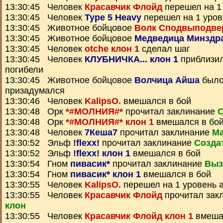
13:30:45 Человек
Красавчик Флойд
перешел на 1
13:30:45 Человек
Type 5 Heavy
перешел на 1 уров
13:30:45 Животное бойцовое
Волк Сподвыподве
13:30:45 Животное бойцовое
Медведица Минздр
13:30:45 Человек
otche клон 1
сделал шаг
13:30:45 Человек
КЛУБНИЧКА... клон 1
приблизил
погибели
13:30:45 Животное бойцовое
Волчица Айша
было
призадумался
13:30:46 Человек
KalipsO.
вмешался в бой
13:30:48 Орк
*#МОЛНИЯ#*
прочитал заклинание
С
13:30:48 Орк
*#МОЛНИЯ#* клон 1
вмешался в бо
13:30:48 Человек
7Кеша7
прочитал заклинание
Ма
13:30:52 Эльф
!flexx!
прочитал заклинание
Созда
13:30:52 Эльф
!flexx! клон 1
вмешался в бой
13:30:54 Гном
пивасик*
прочитал заклинание
Выз
13:30:54 Гном
пивасик* клон 1
вмешался в бой
13:30:55 Человек
KalipsO.
перешел на 1 уровень 
13:30:55 Человек
Красавчик Флойд
прочитал зак
клон
13:30:55 Человек
Красавчик Флойд клон 1
вмеша