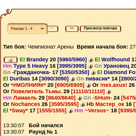
<<
>>
Просмотр повтора
Тип боя:
Чемпионат Арены
Время начала боя:
27
El
Brandey
20
[5960/5960]
El
Wolfhound
1
Hm
Type 5 Heavy
16
[3995/3995]
Gn
Урановец
2
Gn
-Гражданочка-
17
[5350/5350]
El
Diamond F
El
Duribas
14
[3090/3090]
Gn
пивасик*
14
[2800/
Or
*#МОЛНИЯ#*
20
[6905/6905]
Or
!nex.axus!
26
Or
Повелитель Тьмы.
29
[11110/11110]
Hm
Ламаель
29
[8640/8640]
Gn
-SHum-
24
[5475
Or
Nochances
26
[3595/3595]
Hb
Мастер_ок
16
[
El
*Sway*
17
[1555/1555]
Hm
~Versus~
18
[9395/
13:30:07
Бой начался
13:30:07
Раунд № 1