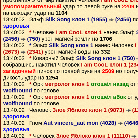
проклиная этот мир накатил Человек
I am CooL кло
умопомрачительный
удар по левой руке на
2209
н
на выходки удар на
1104
13:40:02 Эльф
Silk Song клон 1 (1955)
(2456)
по
здоровья
13:40:02
*
Человек
I am CooL клон 1
нанес Эльф
(2456)
(750)
урон магией земли на
1706
13:40:02
*
Эльф
Silk Song клон 1
нанес Человек
I
(2673)
(2341)
урон магией воды на
332
13:40:02
*
Коварный Эльф
Silk Song клон 1 (750)
собравшись накатил Человек
I am CooL клон 1 (23
загадочный
пинок по правой руке на
2509
но полу
дикость удар на
1254
13:40:02
*
Орк
метролог клон 1
отошёл назад
от 
Wolfhound
по голове
13:40:02
*
Орк
метролог клон 1
отошёл вбок
от 
Wolfhound
по голове
13:40:02 Человек
Злое Яблоко клон 1 (9873)
(1
здоровья
13:40:02 Гном
Aut vincere_aut mori (4028)
(4646
здоровья
13:40:02
*
Человек
Злое Яблоко клон 1 (11110)