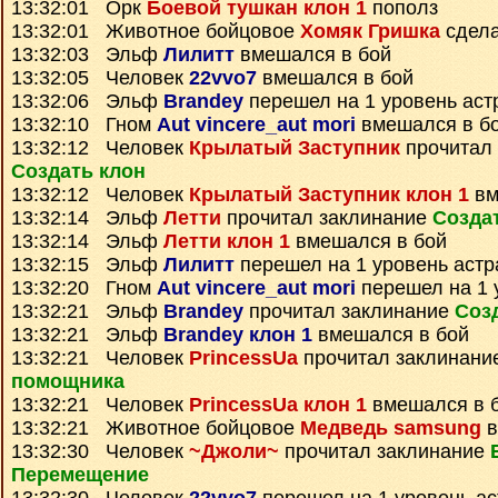
13:32:01 Орк
Боевой тушкан клон 1
пополз
13:32:01 Животное бойцовое
Хомяк Гришка
сдела
13:32:03 Эльф
Лилитт
вмешался в бой
13:32:05 Человек
22vvo7
вмешался в бой
13:32:06 Эльф
Brandey
перешел на 1 уровень аст
13:32:10 Гном
Aut vincere_aut mori
вмешался в б
13:32:12 Человек
Крылатый Заступник
прочитал 
Создать клон
13:32:12 Человек
Крылатый Заступник клон 1
вм
13:32:14 Эльф
Летти
прочитал заклинание
Созда
13:32:14 Эльф
Летти клон 1
вмешался в бой
13:32:15 Эльф
Лилитт
перешел на 1 уровень астр
13:32:20 Гном
Aut vincere_aut mori
перешел на 1 
13:32:21 Эльф
Brandey
прочитал заклинание
Соз
13:32:21 Эльф
Brandey клон 1
вмешался в бой
13:32:21 Человек
PrincessUa
прочитал заклинани
помощника
13:32:21 Человек
PrincessUa клон 1
вмешался в 
13:32:21 Животное бойцовое
Медведь samsung
в
13:32:30 Человек
~Джоли~
прочитал заклинание
Перемещение