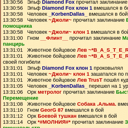
13:30:56 Эльф
Diamond Fox
прочитал заклинани
13:30:56 Эльф
Diamond Fox клон 1
вмешался в б
13:30:58 Человек
_KorbenDallas_
вмешался в бой
13:30:58 Человек
~Джоли~
прочитал заклинание
помощника
13:30:58 Человек
~Джоли~ клон 1
вмешался в бо
13:31:00 Гном
__Флинт__
прочитал заклинание
М
панцирь
13:31:01 Животное бойцовое
Лев ~*B_A_S_T_E_
13:31:01 Животное бойцовое
Лев ~*B_A_S_T_E_
своей погибели
13:31:01 Эльф
Diamond Fox клон 1
проковылял
13:31:01 Человек
~Джоли~ клон 1
зашатался по 
13:31:01 Животное бойцовое
Лев TrusT
пошёл куд
13:31:05 Человек
_KorbenDallas_
перешел на 1 ур
13:31:06 Орк
метролог
прочитал заклинание
Быс
Перемещение
13:31:08 Животное бойцовое
Собака .Альма.
вмеш
13:31:10 Гном
GeorG 87
вмешался в бой
13:31:12 Орк
Боевой тушкан
вмешался в бой
13:31:14 Орк
*#МОЛНИЯ#*
прочитал заклинание
З