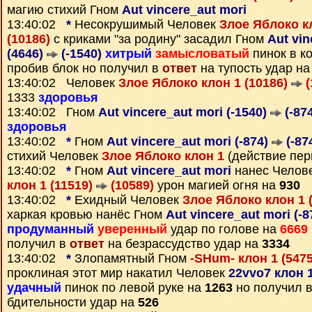
магию стихий Гном
Aut vincere_aut mori
13:40:02
*
Несокрушимый Человек
Злое Яблоко кл
(10186)
с криками "за родину" засадил Гном
Aut vin
(4646)
(-1540)
хитрый
замысловатый
пинок в к
пробив блок но получил в
ответ
на тупость удар н
13:40:02 Человек
Злое Яблоко клон 1 (10186)
(
1333
здоровья
13:40:02 Гном
Aut vincere_aut mori (-1540)
(-87
здоровья
13:40:02
*
Гном
Aut vincere_aut mori (-874)
(-87
стихий Человек
Злое Яблоко клон 1
(действие пер
13:40:02
*
Гном
Aut vincere_aut mori
нанес Челов
клон 1 (11519)
(10589)
урон магией огня на
930
13:40:02
*
Ехидный Человек
Злое Яблоко клон 1 
харкая кровью нанёс Гном
Aut vincere_aut mori (-
продуманный
уверенный
удар по голове на
6669
получил в
ответ
на безрассудство удар на
3334
13:40:02
*
Злопамятный Гном
-SHum- клон 1 (547
проклиная этот мир накатил Человек
22vvo7 клон 
удачный
пинок по левой руке на
1263
но получил 
бдительности удар на
526