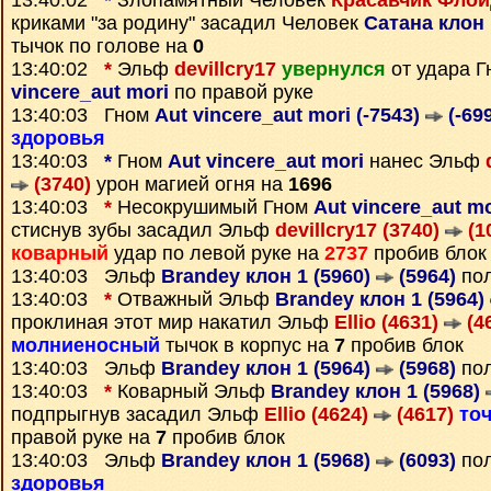
13:40:02
*
Злопамятный Человек
Красавчик Флой
криками "за родину" засадил Человек
Сатана клон 
тычок по голове на
0
13:40:02
*
Эльф
devillcry17
увернулся
от удара 
vincere_aut mori
по правой руке
13:40:03 Гном
Aut vincere_aut mori (-7543)
(-69
здоровья
13:40:03
*
Гном
Aut vincere_aut mori
нанес Эльф
(3740)
урон магией огня на
1696
13:40:03
*
Несокрушимый Гном
Aut vincere_aut mo
стиснув зубы засадил Эльф
devillcry17 (3740)
(1
коварный
удар по левой руке на
2737
пробив блок
13:40:03 Эльф
Brandey клон 1 (5960)
(5964)
пол
13:40:03
*
Отважный Эльф
Brandey клон 1 (5964)
проклиная этот мир накатил Эльф
Ellio (4631)
(4
молниеносный
тычок в корпус на
7
пробив блок
13:40:03 Эльф
Brandey клон 1 (5964)
(5968)
пол
13:40:03
*
Коварный Эльф
Brandey клон 1 (5968)
подпрыгнув засадил Эльф
Ellio (4624)
(4617)
то
правой руке на
7
пробив блок
13:40:03 Эльф
Brandey клон 1 (5968)
(6093)
пол
здоровья