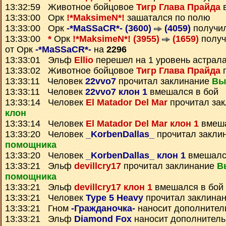
13:32:59 Животное бойцовое
Тигр Глава Прайда
в
13:33:00 Орк
!*MaksimeN*!
зашатался по полю
13:33:00 Орк
-*MaSSaCR*- (3600)
(4059)
получи
13:33:00
*
Орк
!*MaksimeN*! (3955)
(1659)
полу
от Орк
-*MaSSaCR*-
на
2296
13:33:01 Эльф
Ellio
перешел на 1 уровень астрал
13:33:02 Животное бойцовое
Тигр Глава Прайда
п
13:33:11 Человек
22vvo7
прочитал заклинание
Вы
13:33:11 Человек
22vvo7 клон 1
вмешался в бой
13:33:14 Человек
El Matador Del Mar
прочитал за
клон
13:33:14 Человек
El Matador Del Mar клон 1
вмеша
13:33:20 Человек
_KorbenDallas_
прочитал закли
помощника
13:33:20 Человек
_KorbenDallas_ клон 1
вмешалс
13:33:21 Эльф
devillcry17
прочитал заклинание
В
помощника
13:33:21 Эльф
devillcry17 клон 1
вмешался в бой
13:33:21 Человек
Type 5 Heavy
прочитал заклина
13:33:21 Гном
-Гражданочка-
наносит дополнител
13:33:21 Эльф
Diamond Fox
наносит дополнител