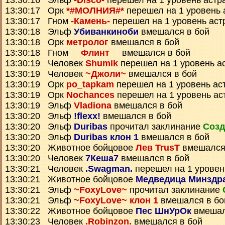
13:30:16 Эльф
-Disco-
перешел на 1 уровень астр
13:30:17 Орк
*#МОЛНИЯ#*
перешел на 1 уровень 
13:30:17 Гном
-Камень-
перешел на 1 уровень аст
13:30:18 Эльф
Убиванкиноби
вмешался в бой
13:30:18 Орк
метролог
вмешался в бой
13:30:18 Гном
__Флинт__
вмешался в бой
13:30:19 Человек
Shumik
перешел на 1 уровень а
13:30:19 Человек
~Джоли~
вмешался в бой
13:30:19 Орк
po_tapkam
перешел на 1 уровень ас
13:30:19 Орк
Nochances
перешел на 1 уровень ас
13:30:19 Эльф
Vladiona
вмешался в бой
13:30:20 Эльф
!flexx!
вмешался в бой
13:30:20 Эльф
Duribas
прочитал заклинание
Созд
13:30:20 Эльф
Duribas клон 1
вмешался в бой
13:30:20 Животное бойцовое
Лев TrusT
вмешался
13:30:20 Человек
7Кеша7
вмешался в бой
13:30:21 Человек
.Swagman.
перешел на 1 уровен
13:30:21 Животное бойцовое
Медведица Минздр
13:30:21 Эльф
~FoxyLove~
прочитал заклинание
13:30:21 Эльф
~FoxyLove~ клон 1
вмешался в бо
13:30:22 Животное бойцовое
Пес ШнУрОк
вмешал
13:30:23 Человек
.Robinzon.
вмешался в бой