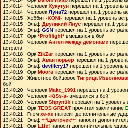
13:40:14 Орк
Daiom Kaito
перешел на 1 уровень а
13:40:14 Человек
Хукутун
перешел на 1 уровень 
13:40:14 Человек
Луна72
перешел на 1 уровень а
13:40:15 Хоббит
-KONI-
перешел на 1 уровень аст
13:40:15 Эльф
Двуликий Янус
перешел на 1 уров
13:40:16 Эльф
GSN
перешел на 1 уровень астрал
13:40:17 Орк
*Profilight*
вмешался в бой
13:40:18 Человек
Ангел между демонами
перешел
астрала
13:40:18 Орк
ZikZar
перешел на 1 уровень астрал
13:40:18 Эльф
Авантюрьер
перешел на 1 уровен
13:40:18 Эльф
devillcry17
перешел на 1 уровень 
13:40:19 Орк
Moora
перешел на 1 уровень астрал
13:40:20 Животное бойцовое
Тигрица Изволнова
бой
13:40:20 Человек
Makc_1991
перешел на 1 уровен
13:40:20 Человек
-KiSs-a-
вмешался в бой
13:40:20 Человек
Shpyntik
перешел на 1 уровень 
13:40:21 Орк
TEOS GREAT
прочитал заклинание
13:40:21 Гном
xe-xe
наносит дополнительные уда
13:40:21 Эльф
~*Цветочек*~
наносит дополнител
13:40:21 Орк
L1fe!
наносит дополнительные удар