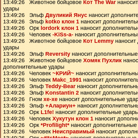
13:49:26 Животное бойцовое
Кот The War
наносит
удары
13:49:26 Эльф
Двуликий Янус
наносит дополнит
13:49:26 Эльф
kotko клон 1
наносит дополнитель
13:49:26 Орк
lordork клон 1
наносит дополнитель
13:49:26 Человек
-KiSs-a-
наносит дополнительны
13:49:26 Животное бойцовое
Кот Lemmy
наносит
удары
13:49:26 Эльф
Reversity
наносит дополнительные
13:49:26 Животное бойцовое
Хомяк Пухлик
нанос
дополнительные удары
13:49:26 Человек
~КРИЙ~
наносит дополнительны
13:49:26 Человек
Makc_1991
наносит дополнител
13:49:26 Эльф
Teddy-Bear
наносит дополнительн
13:49:26 Эльф
Konstantin 2
наносит дополнитель
13:49:26 Гном
xe-xe
наносит дополнительные уда
13:49:26 Эльф
+Алариун+
наносит дополнительн
13:49:26 Орк
L1fe!
наносит дополнительные удар
13:49:26 Человек
Хукутун клон 1
наносит дополн
13:49:26 Орк
*Profilight*
наносит дополнительные
13:49:26 Человек
Неисправимый
наносит дополн