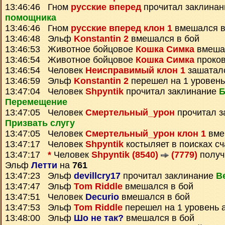
13:46:46 Гном
русские вперед
прочитал заклина
помощника
13:46:46 Гном
русские вперед клон 1
вмешался в
13:46:48 Эльф
Konstantin 2
вмешался в бой
13:46:53 Животное бойцовое
Кошка Симка
вмешал
13:46:54 Животное бойцовое
Кошка Симка
проко
13:46:54 Человек
Неисправимый клон 1
зашатал
13:46:59 Эльф
Konstantin 2
перешел на 1 уровень
13:47:04 Человек
Shpyntik
прочитал заклинание
Б
Перемещение
13:47:05 Человек
Смертельный_урон
прочитал з
Призвать слугу
13:47:05 Человек
Смертельный_урон клон 1
вме
13:47:17 Человек
Shpyntik
костыляет в поисках сч
13:47:17
*
Человек
Shpyntik (8540)
(7779)
полу
Эльф
Летти
на
761
13:47:23 Эльф
devillcry17
прочитал заклинание
В
13:47:47 Эльф
Tom Riddle
вмешался в бой
13:47:51 Человек
Decurio
вмешался в бой
13:47:53 Эльф
Tom Riddle
перешел на 1 уровень 
13:48:00 Эльф
Шо не так?
вмешался в бой