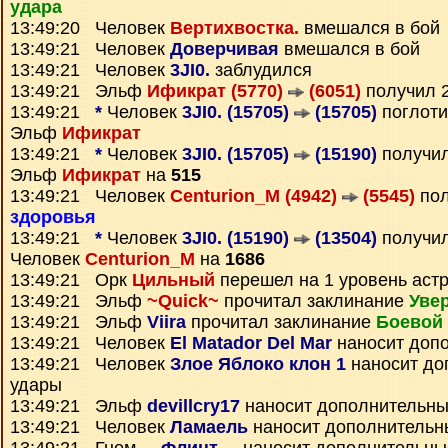
удара
13:49:20 Человек
Вертихвостка.
вмешался в бой
13:49:21 Человек
Доверчивая
вмешался в бой
13:49:21 Человек
3JI0.
заблудился
13:49:21 Эльф
Ификрат (5770)
(6051)
получил 
13:49:21
*
Человек
3JI0. (15705)
(15705)
поглоти
Эльф
Ификрат
13:49:21
*
Человек
3JI0. (15705)
(15190)
получи
Эльф
Ификрат
на
515
13:49:21 Человек
Centurion_M (4942)
(5545)
пол
здоровья
13:49:21
*
Человек
3JI0. (15190)
(13504)
получи
Человек
Centurion_M
на
1686
13:49:21 Орк
Цильный
перешел на 1 уровень аст
13:49:21 Эльф
~Quick~
прочитал заклинание
Уве
13:49:21 Эльф
Viira
прочитал заклинание
Боевой 
13:49:21 Человек
El Matador Del Mar
наносит доп
13:49:21 Человек
Злое Яблоко клон 1
наносит до
удары
13:49:21 Эльф
devillcry17
наносит дополнительны
13:49:21 Человек
Ламаель
наносит дополнительн