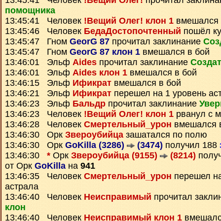
13:45:41 Человек
!Вещий Олег!
прочитал заклин
помощника
13:45:41 Человек
!Вещий Олег! клон 1
вмешался 
13:45:46 Человек
БедаДостопочтенный
пошёл ку
13:45:47 Гном
GeorG 87
прочитал заклинание
Соз
13:45:47 Гном
GeorG 87 клон 1
вмешался в бой
13:46:01 Эльф
Aides
прочитал заклинание
Создат
13:46:01 Эльф
Aides клон 1
вмешался в бой
13:46:15 Эльф
Ификрат
вмешался в бой
13:46:21 Эльф
Ификрат
перешел на 1 уровень ас
13:46:23 Эльф
Бальдр
прочитал заклинание
Увер
13:46:23 Человек
!Вещий Олег! клон 1
рванул с м
13:46:28 Человек
Смертельный_урон
вмешался 
13:46:30 Орк
Звероубийца
зашатался по полю
13:46:30 Орк
GoKilla (3286)
(3474)
получил 188
13:46:30
*
Орк
Звероубийца (9155)
(8214)
полу
от Орк
GoKilla
на
941
13:46:35 Человек
Смертельный_урон
перешел на
астрала
13:46:40 Человек
Неисправимый
прочитал закли
клон
13:46:40 Человек
Неисправимый клон 1
вмешалс