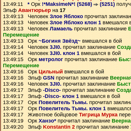
13:49:11
*
Орк
!*MaksimeN*! (5268)
(5251)
полу
Эльф
Авантюрьер
на
17
13:49:13 Человек
Злое Яблоко
прочитал заклина
13:49:13 Человек
Злое Яблоко клон 1
вмешался в
13:49:13 Человек
Ламаель
прочитал заклинание
Перемещение
13:49:13 Орк
~Богиня Звёзд~
вмешался в бой
13:49:14 Человек
3JI0.
прочитал заклинание
Созд
13:49:14 Человек
3JI0. клон 1
вмешался в бой
13:49:15 Орк
метролог
прочитал заклинание
Быс
Перемещение
13:49:16 Орк
Цильный
вмешался в бой
13:49:16 Эльф
GSN
прочитал заклинание
Веерна
13:49:16 Человек
3JI0.
прочитал заклинание
Быст
13:49:17 Эльф
-Disco-
прочитал заклинание
Созд
13:49:17 Эльф
-Disco- клон 1
вмешался в бой
13:49:17 Орк
Повелитель Тьмы.
прочитал закли
13:49:17 Орк
Повелитель Тьмы. клон 1
вмешался
13:49:17 Животное бойцовое
Тигрица Мурка
пере
13:49:19 Орк
Ханзо*
прочитал заклинание
Веерна
13:49:20 Эльф
Konstantin 2
прочитал заклинание