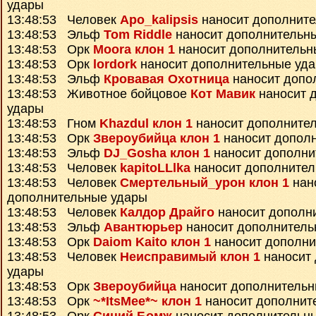
удары
13:48:53 Человек
Apo_kalipsis
наносит дополнит
13:48:53 Эльф
Tom Riddle
наносит дополнительн
13:48:53 Орк
Moora клон 1
наносит дополнительн
13:48:53 Орк
lordork
наносит дополнительные уд
13:48:53 Эльф
Кровавая Охотница
наносит допо
13:48:53 Животное бойцовое
Кот Мавик
наносит 
удары
13:48:53 Гном
Khazdul клон 1
наносит дополните
13:48:53 Орк
Звероубийца клон 1
наносит допол
13:48:53 Эльф
DJ_Gosha клон 1
наносит дополни
13:48:53 Человек
kapitoLLlka
наносит дополнител
13:48:53 Человек
Смертельный_урон клон 1
нан
дополнительные удары
13:48:53 Человек
Калдор Драйго
наносит дополн
13:48:53 Эльф
Авантюрьер
наносит дополнитель
13:48:53 Орк
Daiom Kaito клон 1
наносит дополни
13:48:53 Человек
Неисправимый клон 1
наносит
удары
13:48:53 Орк
Звероубийца
наносит дополнительн
13:48:53 Орк
~*ItsMee*~ клон 1
наносит дополнит