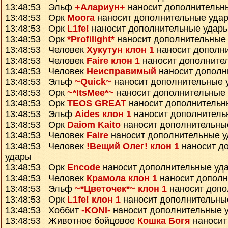
13:48:53 Эльф
+Алариун+
наносит дополнительн
13:48:53 Орк
Moora
наносит дополнительные уда
13:48:53 Орк
L1fe!
наносит дополнительные удар
13:48:53 Орк
*Profilight*
наносит дополнительные
13:48:53 Человек
Хукутун клон 1
наносит дополн
13:48:53 Человек
Faire клон 1
наносит дополните
13:48:53 Человек
Неисправимый
наносит дополн
13:48:53 Эльф
~Quick~
наносит дополнительные 
13:48:53 Орк
~*ItsMee*~
наносит дополнительные
13:48:53 Орк
TEOS GREAT
наносит дополнительн
13:48:53 Эльф
Aides клон 1
наносит дополнитель
13:48:53 Орк
Daiom Kaito
наносит дополнительны
13:48:53 Человек
Faire
наносит дополнительные 
13:48:53 Человек
!Вещий Олег! клон 1
наносит д
удары
13:48:53 Орк
Encode
наносит дополнительные уд
13:48:53 Человек
Крамола клон 1
наносит дополн
13:48:53 Эльф
~*Цветочек*~ клон 1
наносит допо
13:48:53 Орк
L1fe! клон 1
наносит дополнительны
13:48:53 Хоббит
-KONI-
наносит дополнительные 
13:48:53 Животное бойцовое
Кошка Богя
наносит