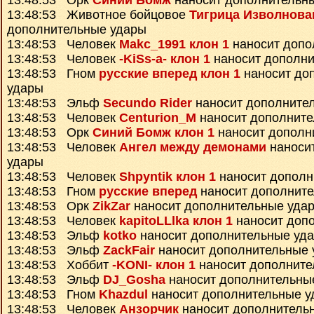
13:48:53 Орк
Синий Бомж
наносит дополнительн
13:48:53 Животное бойцовое
Тигрица Изволнова
дополнительные удары
13:48:53 Человек
Makc_1991 клон 1
наносит допо
13:48:53 Человек
-KiSs-a- клон 1
наносит дополни
13:48:53 Гном
русские вперед клон 1
наносит до
удары
13:48:53 Эльф
Secundo Rider
наносит дополните
13:48:53 Человек
Centurion_M
наносит дополните
13:48:53 Орк
Синий Бомж клон 1
наносит дополн
13:48:53 Человек
Ангел между демонами
наноси
удары
13:48:53 Человек
Shpyntik клон 1
наносит дополн
13:48:53 Гном
русские вперед
наносит дополнит
13:48:53 Орк
ZikZar
наносит дополнительные уда
13:48:53 Человек
kapitoLLlka клон 1
наносит доп
13:48:53 Эльф
kotko
наносит дополнительные уд
13:48:53 Эльф
ZackFair
наносит дополнительные 
13:48:53 Хоббит
-KONI- клон 1
наносит дополните
13:48:53 Эльф
DJ_Gosha
наносит дополнительны
13:48:53 Гном
Khazdul
наносит дополнительные у
13:48:53 Человек
Анзорчик
наносит дополнитель