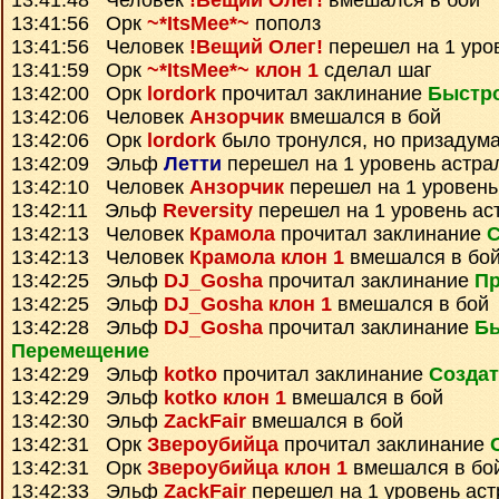
13:41:48 Человек
!Вещий Олег!
вмешался в бой
13:41:56 Орк
~*ItsMee*~
пополз
13:41:56 Человек
!Вещий Олег!
перешел на 1 уро
13:41:59 Орк
~*ItsMee*~ клон 1
сделал шаг
13:42:00 Орк
lordork
прочитал заклинание
Быстр
13:42:06 Человек
Анзорчик
вмешался в бой
13:42:06 Орк
lordork
было тронулся, но призадум
13:42:09 Эльф
Летти
перешел на 1 уровень астра
13:42:10 Человек
Анзорчик
перешел на 1 уровень
13:42:11 Эльф
Reversity
перешел на 1 уровень ас
13:42:13 Человек
Крамола
прочитал заклинание
С
13:42:13 Человек
Крамола клон 1
вмешался в бо
13:42:25 Эльф
DJ_Gosha
прочитал заклинание
Пр
13:42:25 Эльф
DJ_Gosha клон 1
вмешался в бой
13:42:28 Эльф
DJ_Gosha
прочитал заклинание
Б
Перемещение
13:42:29 Эльф
kotko
прочитал заклинание
Создат
13:42:29 Эльф
kotko клон 1
вмешался в бой
13:42:30 Эльф
ZackFair
вмешался в бой
13:42:31 Орк
Звероубийца
прочитал заклинание
13:42:31 Орк
Звероубийца клон 1
вмешался в бо
13:42:33 Эльф
ZackFair
перешел на 1 уровень ас