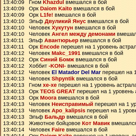
13:40:09 Гном
Khazdul
вмешался в бой
13:40:09 Орк
Daiom Kaito
вмешался в бой
13:40:09 Орк
L1fe!
вмешался в бой
13:40:10 Эльф
Двуликий Янус
вмешался в бой
13:40:10 Человек
Хукутун
вмешался в бой
13:40:10 Человек
Ангел между демонами
вмешал
13:40:11 Эльф
Авантюрьер
вмешался в бой
13:40:11 Орк
Encode
перешел на 1 уровень астра
13:40:12 Человек
Makc_1991
вмешался в бой
13:40:12 Орк
Синий Бомж
вмешался в бой
13:40:12 Хоббит
-KONI-
вмешался в бой
13:40:12 Человек
El Matador Del Mar
перешел на 1
13:40:13 Человек
Shpyntik
вмешался в бой
13:40:13 Гном
xe-xe
перешел на 1 уровень астрал
13:40:13 Орк
TEOS GREAT
перешел на 1 уровень 
13:40:13 Орк
Moora
вмешался в бой
13:40:13 Человек
Неисправимый
перешел на 1 у
13:40:13 Человек
Apo_kalipsis
перешел на 1 уров
13:40:13 Эльф
Бальдр
вмешался в бой
13:40:13 Животное бойцовое
Кот Мавик
вмешался
13:40:14 Человек
Faire
вмешался в бой