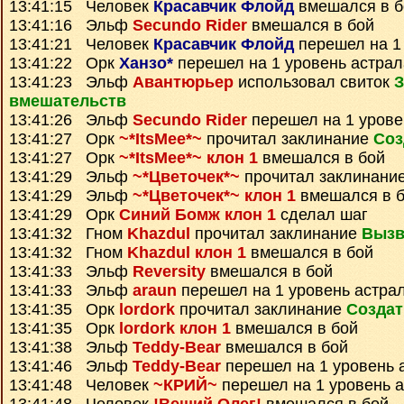
13:41:15 Человек
Красавчик Флойд
вмешался в б
13:41:16 Эльф
Secundo Rider
вмешался в бой
13:41:21 Человек
Красавчик Флойд
перешел на 1
13:41:22 Орк
Ханзо*
перешел на 1 уровень астрал
13:41:23 Эльф
Авантюрьер
использовал свиток
З
вмешательств
13:41:26 Эльф
Secundo Rider
перешел на 1 урове
13:41:27 Орк
~*ItsMee*~
прочитал заклинание
Соз
13:41:27 Орк
~*ItsMee*~ клон 1
вмешался в бой
13:41:29 Эльф
~*Цветочек*~
прочитал заклинани
13:41:29 Эльф
~*Цветочек*~ клон 1
вмешался в 
13:41:29 Орк
Синий Бомж клон 1
сделал шаг
13:41:32 Гном
Khazdul
прочитал заклинание
Вызв
13:41:32 Гном
Khazdul клон 1
вмешался в бой
13:41:33 Эльф
Reversity
вмешался в бой
13:41:33 Эльф
araun
перешел на 1 уровень астра
13:41:35 Орк
lordork
прочитал заклинание
Создат
13:41:35 Орк
lordork клон 1
вмешался в бой
13:41:38 Эльф
Teddy-Bear
вмешался в бой
13:41:46 Эльф
Teddy-Bear
перешел на 1 уровень 
13:41:48 Человек
~КРИЙ~
перешел на 1 уровень 