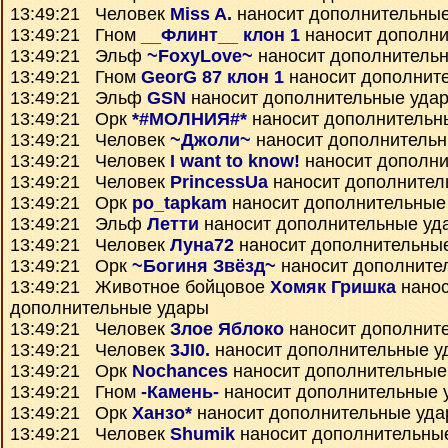
13:49:21 Человек
Miss A.
наносит дополнительны
13:49:21 Гном
__Флинт__ клон 1
наносит дополни
13:49:21 Эльф
~FoxyLove~
наносит дополнитель
13:49:21 Гном
GeorG 87 клон 1
наносит дополнит
13:49:21 Эльф
GSN
наносит дополнительные уда
13:49:21 Орк
*#МОЛНИЯ#*
наносит дополнительн
13:49:21 Человек
~Джоли~
наносит дополнитель
13:49:21 Человек
I want to know!
наносит дополни
13:49:21 Человек
PrincessUa
наносит дополнител
13:49:21 Орк
po_tapkam
наносит дополнительные
13:49:21 Эльф
Летти
наносит дополнительные уд
13:49:21 Человек
Луна72
наносит дополнительны
13:49:21 Орк
~Богиня Звёзд~
наносит дополните
13:49:21 Животное бойцовое
Хомяк Гришка
нанос
дополнительные удары
13:49:21 Человек
Злое Яблоко
наносит дополнит
13:49:21 Человек
3JI0.
наносит дополнительные у
13:49:21 Орк
Nochances
наносит дополнительные
13:49:21 Гном
-Камень-
наносит дополнительные 
13:49:21 Орк
Ханзо*
наносит дополнительные уд
13:49:21 Человек
Shumik
наносит дополнительны