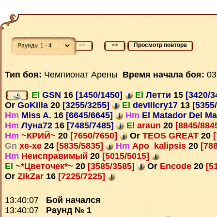
<<
>>
Просмотр повтора
Тип боя:
Чемпионат Арены
Время начала боя:
03
El
GSN
16
[1450/1450]
El
Летти
15
[3420/3
Or
GoKilla
20
[3255/3255]
El
devillcry17
13
[5355
Hm
Miss A.
16
[6645/6645]
Hm
El Matador Del M
Hm
Луна72
16
[7485/7485]
El
araun
20
[8845/884
Hm
~КРИЙ~
20
[7650/7650]
Or
TEOS GREAT
20
[
Gn
xe-xe
24
[5835/5835]
Hm
Apo_kalipsis
20
[788
Hm
Неисправимый
20
[5015/5015]
El
~*Цветочек*~
20
[3585/3585]
Or
Encode
20
[5
Or
ZikZar
16
[7225/7225]
13:40:07
Бой начался
13:40:07
Раунд № 1