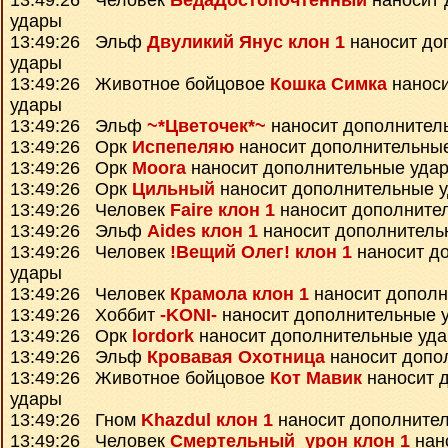
13:49:26 Человек
БедаДостопочтенный
наносит 
удары
13:49:26 Эльф
Двуликий Янус клон 1
наносит до
удары
13:49:26 Животное бойцовое
Кошка Симка
наноси
удары
13:49:26 Эльф
~*Цветочек*~
наносит дополнител
13:49:26 Орк
Испепеляю
наносит дополнительны
13:49:26 Орк
Moora
наносит дополнительные уда
13:49:26 Орк
Цильный
наносит дополнительные 
13:49:26 Человек
Faire клон 1
наносит дополните
13:49:26 Эльф
Aides клон 1
наносит дополнитель
13:49:26 Человек
!Вещий Олег! клон 1
наносит д
удары
13:49:26 Человек
Крамола клон 1
наносит дополн
13:49:26 Хоббит
-KONI-
наносит дополнительные 
13:49:26 Орк
lordork
наносит дополнительные уд
13:49:26 Эльф
Кровавая Охотница
наносит допо
13:49:26 Животное бойцовое
Кот Мавик
наносит 
удары
13:49:26 Гном
Khazdul клон 1
наносит дополните
13:49:26 Человек
Смертельный_урон клон 1
нан