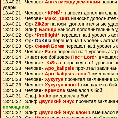
13:40:21 Человек
Ангел между демонами
наноси
удары
13:40:21 Человек
~КРИЙ~
наносит дополнительны
13:40:21 Человек
Makc_1991
наносит дополнител
13:40:21 Орк
ZikZar
наносит дополнительные уда
13:40:21 Эльф
Бальдр
наносит дополнительные 
13:40:22 Орк
*Profilight*
перешел на 1 уровень ас
13:40:23 Орк
GoKilla
перешел на 1 уровень астра
13:40:23 Орк
Синий Бомж
перешел на 1 уровень 
13:40:23 Человек
Faire
перешел на 1 уровень аст
13:40:24 Животное бойцовое
Пес ~Lord~
вмешалс
13:40:26 Человек
-KiSs-a-
перешел на 1 уровень а
13:40:28 Человек
Apo_kalipsis
прочитал заклина
13:40:28 Человек
Apo_kalipsis клон 1
вмешался в
13:40:28 Человек
Хукутун
прочитал заклинание
С
13:40:28 Человек
Хукутун клон 1
вмешался в бой
13:40:28 Человек
Крамола
вмешался в бой
13:40:31 Эльф
kotko
вмешался в бой
13:40:32 Эльф
Двуликий Янус
прочитал заклина
помощника
13:40:32 Эльф
Двуликий Янус клон 1
вмешался в