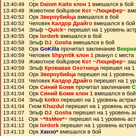
13:40:49 Орк
Daiom Kaito клон 1
вмешался в бой
13:40:49 Животное бойцовое
Кот ~Люцифер~
вме
13:40:52 Орк
Звероубийца
вмешался в бой
13:40:52 Человек
Калдор Драйго
вмешался в бой
13:40:54 Эльф
~Quick~
перешел на 1 уровень аст
13:40:55 Орк
lordork
вмешался в бой
13:40:58 Эльф
DJ_Gosha
вмешался в бой
13:40:58 Орк
GoKilla
прочитал заклинание
Веерна
13:40:59 Человек
Shpyntik клон 1
рванул с места
13:40:59 Животное бойцовое
Кот ~Люцифер~
заш
13:40:59 Эльф
Кровавая Охотница
перешел на 1
13:41:03 Орк
Звероубийца
перешел на 1 уровень
13:41:03 Человек
Калдор Драйго
перешел на 1 ур
13:41:04 Орк
Синий Бомж
прочитал заклинание
С
13:41:04 Орк
Синий Бомж клон 1
вмешался в бой
13:41:04 Эльф
kotko
перешел на 1 уровень астра
13:41:04 Гном
Khazdul
перешел на 1 уровень астр
13:41:07 Эльф
DJ_Gosha
перешел на 1 уровень а
13:41:11 Орк
~*ItsMee*~
перешел на 1 уровень ас
13:41:12 Орк
lordork
перешел на 1 уровень астра
13:41:13 Орк
Ханзо*
вмешался в бой