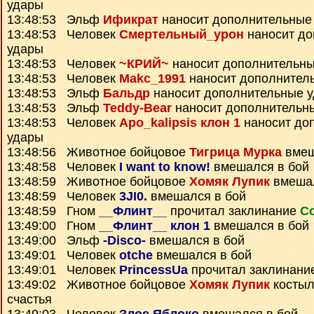
удары
13:48:53 Эльф
Ификрат
наносит дополнительные
13:48:53 Человек
Смертельный_урон
наносит до
удары
13:48:53 Человек
~КРИЙ~
наносит дополнительны
13:48:53 Человек
Makc_1991
наносит дополнител
13:48:53 Эльф
Бальдр
наносит дополнительные 
13:48:53 Эльф
Teddy-Bear
наносит дополнительн
13:48:53 Человек
Apo_kalipsis клон 1
наносит до
удары
13:48:56 Животное бойцовое
Тигрица Мурка
вмеш
13:48:58 Человек
I want to know!
вмешался в бой
13:48:59 Животное бойцовое
Хомяк Лупик
вмешал
13:48:59 Человек
3JI0.
вмешался в бой
13:48:59 Гном
__Флинт__
прочитал заклинание
С
13:49:00 Гном
__Флинт__ клон 1
вмешался в бой
13:49:00 Эльф
-Disco-
вмешался в бой
13:49:01 Человек
otche
вмешался в бой
13:49:01 Человек
PrincessUa
прочитал заклинани
13:49:02 Животное бойцовое
Хомяк Лупик
костыл
счастья