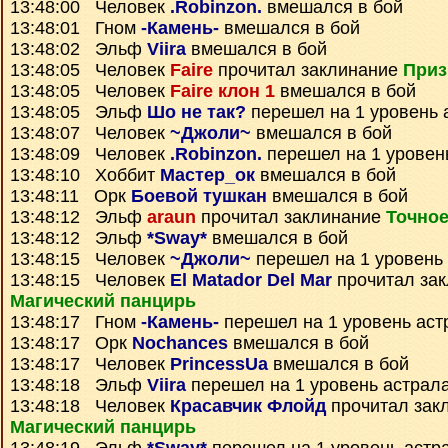
13:48:00 Человек
.Robinzon.
вмешался в бой
13:48:01 Гном
-Камень-
вмешался в бой
13:48:02 Эльф
Viira
вмешался в бой
13:48:05 Человек
Faire
прочитал заклинание
Приз
13:48:05 Человек
Faire клон 1
вмешался в бой
13:48:05 Эльф
Шо не так?
перешел на 1 уровень 
13:48:07 Человек
~Джоли~
вмешался в бой
13:48:09 Человек
.Robinzon.
перешел на 1 уровен
13:48:10 Хоббит
Мастер_ок
вмешался в бой
13:48:11 Орк
Боевой тушкан
вмешался в бой
13:48:12 Эльф
araun
прочитал заклинание
Точное
13:48:12 Эльф
*Sway*
вмешался в бой
13:48:15 Человек
~Джоли~
перешел на 1 уровень
13:48:15 Человек
El Matador Del Mar
прочитал за
Магический панцирь
13:48:17 Гном
-Камень-
перешел на 1 уровень аст
13:48:17 Орк
Nochances
вмешался в бой
13:48:17 Человек
PrincessUa
вмешался в бой
13:48:18 Эльф
Viira
перешел на 1 уровень астрал
13:48:18 Человек
Красавчик Флойд
прочитал зак
Магический панцирь