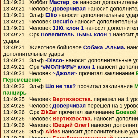
13:49:21 Хоббит
Мастер_ок
наносит дополнитель
13:49:21 Человек
Доверчивая
наносит дополните
13:49:21 Эльф
Ellio
наносит дополнительные уда
13:49:21 Человек
Decurio
наносит дополнительны
13:49:21 Человек
3JI0. клон 1
наносит дополните
13:49:21 Орк
Повелитель Тьмы. клон 1
наносит 
удары
13:49:21 Животное бойцовое
Собака .Альма.
нан
дополнительные удары
13:49:21 Эльф
-Disco-
наносит дополнительные у
13:49:21 Орк
*#МОЛНИЯ#* клон 1
наносит дополн
13:49:21 Человек
~Джоли~
прочитал заклинание
Перемещение
13:49:23 Эльф
Шо не так?
прочитал заклинание
М
панцирь
13:49:25 Человек
Вертихвостка.
перешел на 1 ур
13:49:25 Человек
Доверчивая
перешел на 1 уров
13:49:26 Орк
ZikZar
прочитал заклинание
Боевой 
13:49:26 Человек
Вертихвостка.
наносит дополни
13:49:26 Человек
!Вещий Олег!
наносит дополнит
13:49:26 Эльф
Aides
наносит дополнительные уд