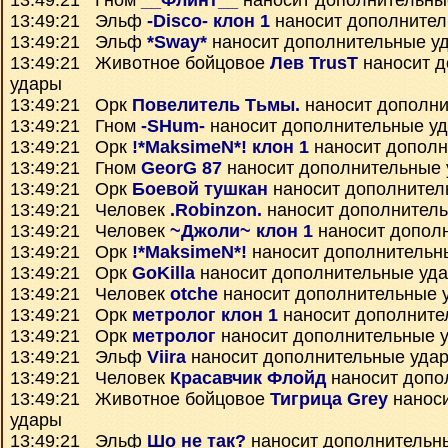
13:49:21 Гном
__Флинт__
наносит дополнительны
13:49:21 Эльф
-Disco- клон 1
наносит дополнител
13:49:21 Эльф
*Sway*
наносит дополнительные у
13:49:21 Животное бойцовое
Лев TrusT
наносит д
удары
13:49:21 Орк
Повелитель Тьмы.
наносит дополни
13:49:21 Гном
-SHum-
наносит дополнительные у
13:49:21 Орк
!*MaksimeN*! клон 1
наносит дополн
13:49:21 Гном
GeorG 87
наносит дополнительные
13:49:21 Орк
Боевой тушкан
наносит дополнител
13:49:21 Человек
.Robinzon.
наносит дополнител
13:49:21 Человек
~Джоли~ клон 1
наносит допол
13:49:21 Орк
!*MaksimeN*!
наносит дополнительн
13:49:21 Орк
GoKilla
наносит дополнительные уд
13:49:21 Человек
otche
наносит дополнительные 
13:49:21 Орк
метролог клон 1
наносит дополните
13:49:21 Орк
метролог
наносит дополнительные 
13:49:21 Эльф
Viira
наносит дополнительные уда
13:49:21 Человек
Красавчик Флойд
наносит допо
13:49:21 Животное бойцовое
Тигрица Grey
наноси
удары
13:49:21 Эльф
Шо не так?
наносит дополнительн