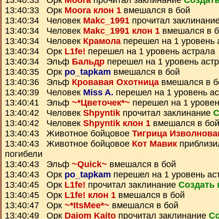
13:40:33 Орк
Moora
прочитал заклинание
Создать
13:40:33 Орк
Moora клон 1
вмешался в бой
13:40:34 Человек
Makc_1991
прочитал заклинани
13:40:34 Человек
Makc_1991 клон 1
вмешался в б
13:40:34 Человек
Крамола
перешел на 1 уровень 
13:40:34 Орк
L1fe!
перешел на 1 уровень астрала
13:40:34 Эльф
Бальдр
перешел на 1 уровень аст
13:40:35 Орк
po_tapkam
вмешался в бой
13:40:36 Эльф
Кровавая Охотница
вмешался в б
13:40:39 Человек
Miss A.
перешел на 1 уровень а
13:40:41 Эльф
~*Цветочек*~
перешел на 1 уровен
13:40:42 Человек
Shpyntik
прочитал заклинание
С
13:40:42 Человек
Shpyntik клон 1
вмешался в бо
13:40:43 Животное бойцовое
Тигрица Изволнова
13:40:43 Животное бойцовое
Кот Мавик
приблизил
погибели
13:40:43 Эльф
~Quick~
вмешался в бой
13:40:43 Орк
po_tapkam
перешел на 1 уровень ас
13:40:45 Орк
L1fe!
прочитал заклинание
Создать 
13:40:45 Орк
L1fe! клон 1
вмешался в бой
13:40:47 Орк
~*ItsMee*~
вмешался в бой
13:40:49 Орк
Daiom Kaito
прочитал заклинание
Со