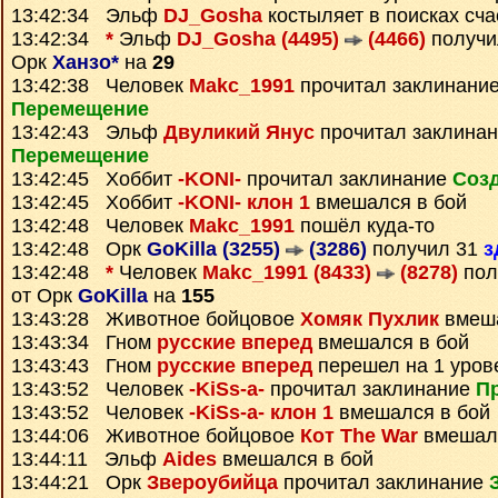
13:42:34 Эльф
DJ_Gosha
костыляет в поисках сча
13:42:34
*
Эльф
DJ_Gosha (4495)
(4466)
получ
Орк
Ханзо*
на
29
13:42:38 Человек
Makc_1991
прочитал заклинани
Перемещение
13:42:43 Эльф
Двуликий Янус
прочитал заклина
Перемещение
13:42:45 Хоббит
-KONI-
прочитал заклинание
Созд
13:42:45 Хоббит
-KONI- клон 1
вмешался в бой
13:42:48 Человек
Makc_1991
пошёл куда-то
13:42:48 Орк
GoKilla (3255)
(3286)
получил 31
з
13:42:48
*
Человек
Makc_1991 (8433)
(8278)
пол
от Орк
GoKilla
на
155
13:43:28 Животное бойцовое
Хомяк Пухлик
вмеша
13:43:34 Гном
русские вперед
вмешался в бой
13:43:43 Гном
русские вперед
перешел на 1 уров
13:43:52 Человек
-KiSs-a-
прочитал заклинание
Пр
13:43:52 Человек
-KiSs-a- клон 1
вмешался в бой
13:44:06 Животное бойцовое
Кот The War
вмешалс
13:44:11 Эльф
Aides
вмешался в бой
13:44:21 Орк
Звероубийца
прочитал заклинание