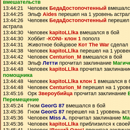
вмешательств
13:44:21 Человек
БедаДостопочтенный
вмешался
13:44:25 Эльф
Aides
перешел на 1 уровень астра
13:44:26 Человек
БедаДостопочтенный
перешел 
астрала
13:44:30 Человек
kapitoLLlka
вмешался в бой
13:44:30 Хоббит
-KONI- клон 1
пополз
13:44:31 Животное бойцовое
Кот The War
сделал 
13:44:38 Человек
kapitoLLlka
перешел на 1 урове
13:44:42 Человек
Centurion_M
вмешался в бой
13:44:43 Эльф
Летти
прочитал заклинание
Магич
13:44:48 Человек
kapitoLLlka
прочитал заклинан
помощника
13:44:48 Человек
kapitoLLlka клон 1
вмешался в 
13:44:48 Человек
Centurion_M
перешел на 1 уров
13:45:16 Орк
Звероубийца
прочитал заклинание
Перемещение
13:45:24 Гном
GeorG 87
вмешался в бой
13:45:36 Гном
GeorG 87
перешел на 1 уровень ас
13:45:36 Человек
Miss A.
прочитал заклинание
Ма
13:45:36 Человек
kapitoLLlka
приблизился к своей