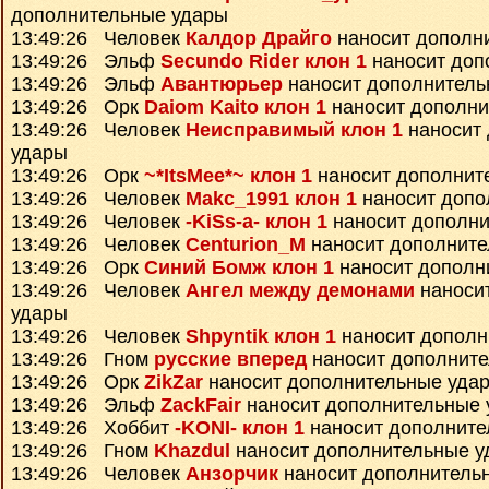
дополнительные удары
13:49:26 Человек
Калдор Драйго
наносит дополн
13:49:26 Эльф
Secundo Rider клон 1
наносит доп
13:49:26 Эльф
Авантюрьер
наносит дополнитель
13:49:26 Орк
Daiom Kaito клон 1
наносит дополни
13:49:26 Человек
Неисправимый клон 1
наносит
удары
13:49:26 Орк
~*ItsMee*~ клон 1
наносит дополнит
13:49:26 Человек
Makc_1991 клон 1
наносит допо
13:49:26 Человек
-KiSs-a- клон 1
наносит дополни
13:49:26 Человек
Centurion_M
наносит дополните
13:49:26 Орк
Синий Бомж клон 1
наносит дополн
13:49:26 Человек
Ангел между демонами
наноси
удары
13:49:26 Человек
Shpyntik клон 1
наносит дополн
13:49:26 Гном
русские вперед
наносит дополнит
13:49:26 Орк
ZikZar
наносит дополнительные уда
13:49:26 Эльф
ZackFair
наносит дополнительные 
13:49:26 Хоббит
-KONI- клон 1
наносит дополните
13:49:26 Гном
Khazdul
наносит дополнительные у
13:49:26 Человек
Анзорчик
наносит дополнитель