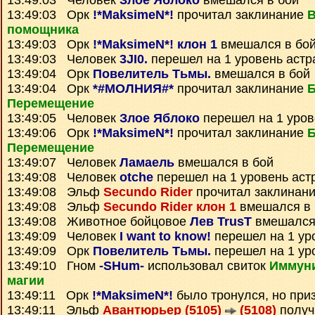
13:49:03 Человек
Злое Яблоко
вмешался в бой
13:49:03 Орк
!*MaksimeN*!
прочитал заклинание
помощника
13:49:03 Орк
!*MaksimeN*! клон 1
вмешался в бо
13:49:03 Человек
3JI0.
перешел на 1 уровень астр
13:49:04 Орк
Повелитель Тьмы.
вмешался в бой
13:49:04 Орк
*#МОЛНИЯ#*
прочитал заклинание
Перемещение
13:49:05 Человек
Злое Яблоко
перешел на 1 уров
13:49:06 Орк
!*MaksimeN*!
прочитал заклинание
Перемещение
13:49:07 Человек
Ламаель
вмешался в бой
13:49:08 Человек
otche
перешел на 1 уровень аст
13:49:08 Эльф
Secundo Rider
прочитал заклинан
13:49:08 Эльф
Secundo Rider клон 1
вмешался в 
13:49:08 Животное бойцовое
Лев TrusT
вмешался
13:49:09 Человек
I want to know!
перешел на 1 ур
13:49:09 Орк
Повелитель Тьмы.
перешел на 1 ур
13:49:10 Гном
-SHum-
использовал свиток
Иммуни
магии
13:49:11 Орк
!*MaksimeN*!
было тронулся, но при
13:49:11 Эльф
Авантюрьер (5105)
(5108)
получ