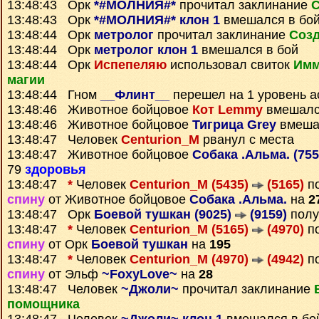
13:48:43 Орк
*#МОЛНИЯ#*
прочитал заклинание
С
13:48:43 Орк
*#МОЛНИЯ#* клон 1
вмешался в бо
13:48:44 Орк
метролог
прочитал заклинание
Созд
13:48:44 Орк
метролог клон 1
вмешался в бой
13:48:44 Орк
Испепеляю
использовал свиток
Имм
магии
13:48:44 Гном
__Флинт__
перешел на 1 уровень а
13:48:46 Животное бойцовое
Кот Lemmy
вмешалс
13:48:46 Животное бойцовое
Тигрица Grey
вмеша
13:48:47 Человек
Centurion_M
рванул с места
13:48:47 Животное бойцовое
Собака .Альма. (75
79
здоровья
13:48:47
*
Человек
Centurion_M (5435)
(5165)
п
спину
от Животное бойцовое
Собака .Альма.
на
2
13:48:47 Орк
Боевой тушкан (9025)
(9159)
полу
13:48:47
*
Человек
Centurion_M (5165)
(4970)
п
спину
от Орк
Боевой тушкан
на
195
13:48:47
*
Человек
Centurion_M (4970)
(4942)
п
спину
от Эльф
~FoxyLove~
на
28
13:48:47 Человек
~Джоли~
прочитал заклинание
помощника