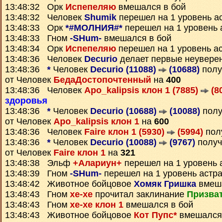
13:48:32 Орк
Испепеляю
вмешался в бой
13:48:32 Человек
Shumik
перешел на 1 уровень а
13:48:33 Орк
*#МОЛНИЯ#*
перешел на 1 уровень 
13:48:33 Гном
-SHum-
вмешался в бой
13:48:34 Орк
Испепеляю
перешел на 1 уровень а
13:48:36 Человек
Decurio
делает первые неувере
13:48:36
*
Человек
Decurio (11088)
(10688)
пол
от Человек
БедаДостопочтенный
на
400
13:48:36 Человек
Apo_kalipsis клон 1 (7885)
(8
здоровья
13:48:36
*
Человек
Decurio (10688)
(10088)
пол
от Человек
Apo_kalipsis клон 1
на
600
13:48:36 Человек
Faire клон 1 (5930)
(5994)
пол
13:48:36
*
Человек
Decurio (10088)
(9767)
полу
от Человек
Faire клон 1
на
321
13:48:38 Эльф
+Алариун+
перешел на 1 уровень 
13:48:39 Гном
-SHum-
перешел на 1 уровень астр
13:48:42 Животное бойцовое
Хомяк Гришка
вмеша
13:48:43 Гном
xe-xe
прочитал заклинание
Призват
13:48:43 Гном
xe-xe клон 1
вмешался в бой
13:48:43 Животное бойцовое
Кот Пупс*
вмешался 