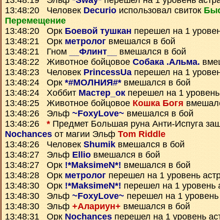
13:48:19 Эльф
*Sway*
перешел на 1 уровень астр
13:48:20 Человек
Decurio
использовал свиток
Бы
Перемещение
13:48:20 Орк
Боевой тушкан
перешел на 1 уровен
13:48:21 Орк
метролог
вмешался в бой
13:48:21 Гном
__Флинт__
вмешался в бой
13:48:22 Животное бойцовое
Собака .Альма.
вмеш
13:48:23 Человек
PrincessUa
перешел на 1 уровен
13:48:24 Орк
*#МОЛНИЯ#*
вмешался в бой
13:48:24 Хоббит
Мастер_ок
перешел на 1 уровень
13:48:25 Животное бойцовое
Кошка Богя
вмешалс
13:48:26 Эльф
~FoxyLove~
вмешался в бой
13:48:26
*
Предмет
Большая руна Анти-Испуга
защ
Nochances
от магии Эльф
Tom Riddle
13:48:26 Человек
Shumik
вмешался в бой
13:48:27 Эльф
Ellio
вмешался в бой
13:48:27 Орк
!*MaksimeN*!
вмешался в бой
13:48:28 Орк
метролог
перешел на 1 уровень аст
13:48:30 Орк
!*MaksimeN*!
перешел на 1 уровень 
13:48:30 Эльф
~FoxyLove~
перешел на 1 уровень
13:48:30 Эльф
+Алариун+
вмешался в бой
13:48:31 Орк
Nochances
перешел на 1 уровень ас