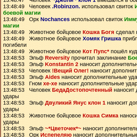
13:48:47 Человек
~Джоли~ клон 1
вмешался в бо
13:48:49 Человек
.Robinzon.
использовал свиток
боевой магии
13:48:49 Орк
Nochances
использовал свиток
Имму
магии
13:48:49 Животное бойцовое
Кошка Богя
сделал 
13:48:49 Животное бойцовое
Хомяк Гришка
прибл
погибели
13:48:49 Животное бойцовое
Кот Пупс*
пошёл куд
13:48:53 Эльф
Reversity
прочитал заклинание
Бо
13:48:53 Эльф
Konstantin 2
наносит дополнитель
13:48:53 Человек
!Вещий Олег!
наносит дополнит
13:48:53 Эльф
Aides
наносит дополнительные уд
13:48:53 Гном
xe-xe
наносит дополнительные уда
13:48:53 Человек
БедаДостопочтенный
наносит 
удары
13:48:53 Эльф
Двуликий Янус клон 1
наносит до
удары
13:48:53 Животное бойцовое
Кошка Симка
наноси
удары
13:48:53 Эльф
~*Цветочек*~
наносит дополнител
13:48:53 Орк
Испепеляю
наносит дополнительны