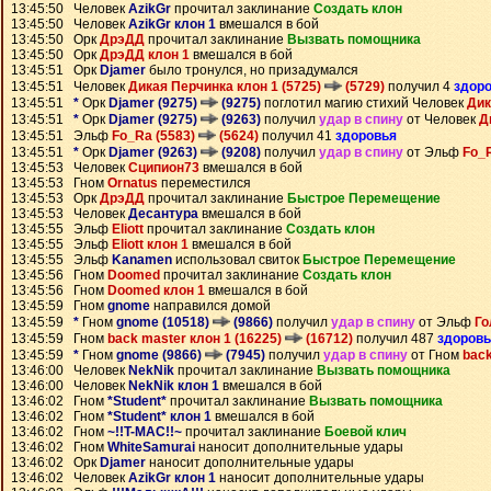
13:45:50 Человек
AzikGr
прочитал заклинание
Создать клон
13:45:50 Человек
AzikGr клон 1
вмешался в бой
13:45:50 Орк
ДрэДД
прочитал заклинание
Вызвать помощника
13:45:50 Орк
ДрэДД клон 1
вмешался в бой
13:45:51 Орк
Djamer
было тронулся, но призадумался
13:45:51 Человек
Дикая Перчинка клон 1 (5725)
(5729)
получил 4
здор
13:45:51
*
Орк
Djamer (9275)
(9275)
поглотил магию стихий Человек
Дик
13:45:51
*
Орк
Djamer (9275)
(9263)
получил
удар в спину
от Человек
Д
13:45:51 Эльф
Fo_Ra (5583)
(5624)
получил 41
здоровья
13:45:51
*
Орк
Djamer (9263)
(9208)
получил
удар в спину
от Эльф
Fo_
13:45:53 Человек
Сципион73
вмешался в бой
13:45:53 Гном
Ornatus
переместился
13:45:53 Орк
ДрэДД
прочитал заклинание
Быстрое Перемещение
13:45:53 Человек
Десантура
вмешался в бой
13:45:55 Эльф
Eliott
прочитал заклинание
Создать клон
13:45:55 Эльф
Eliott клон 1
вмешался в бой
13:45:55 Эльф
Kanamen
использовал свиток
Быстрое Перемещение
13:45:56 Гном
Doomed
прочитал заклинание
Создать клон
13:45:56 Гном
Doomed клон 1
вмешался в бой
13:45:59 Гном
gnome
направился домой
13:45:59
*
Гном
gnome (10518)
(9866)
получил
удар в спину
от Эльф
Го
13:45:59 Гном
back master клон 1 (16225)
(16712)
получил 487
здоровь
13:45:59
*
Гном
gnome (9866)
(7945)
получил
удар в спину
от Гном
back
13:46:00 Человек
NekNik
прочитал заклинание
Вызвать помощника
13:46:00 Человек
NekNik клон 1
вмешался в бой
13:46:02 Гном
*Student*
прочитал заклинание
Вызвать помощника
13:46:02 Гном
*Student* клон 1
вмешался в бой
13:46:02 Гном
~!!T-MAC!!~
прочитал заклинание
Боевой клич
13:46:02 Гном
WhiteSamurai
наносит дополнительные удары
13:46:02 Орк
Djamer
наносит дополнительные удары
13:46:02 Человек
AzikGr клон 1
наносит дополнительные удары