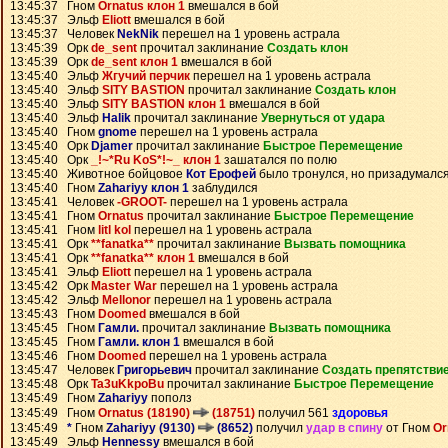
13:45:37 Гном
Ornatus клон 1
вмешался в бой
13:45:37 Эльф
Eliott
вмешался в бой
13:45:37 Человек
NekNik
перешел на 1 уровень астрала
13:45:39 Орк
de_sent
прочитал заклинание
Создать клон
13:45:39 Орк
de_sent клон 1
вмешался в бой
13:45:40 Эльф
Жгучий перчик
перешел на 1 уровень астрала
13:45:40 Эльф
SITY BASTION
прочитал заклинание
Создать клон
13:45:40 Эльф
SITY BASTION клон 1
вмешался в бой
13:45:40 Эльф
Halik
прочитал заклинание
Увернуться от удара
13:45:40 Гном
gnome
перешел на 1 уровень астрала
13:45:40 Орк
Djamer
прочитал заклинание
Быстрое Перемещение
13:45:40 Орк
_!~*Ru KoS*!~_ клон 1
зашатался по полю
13:45:40 Животное бойцовое
Кот Ерофей
было тронулся, но призадумалс
13:45:40 Гном
Zahariyy клон 1
заблудился
13:45:41 Человек
-GROOT-
перешел на 1 уровень астрала
13:45:41 Гном
Ornatus
прочитал заклинание
Быстрое Перемещение
13:45:41 Гном
litl kol
перешел на 1 уровень астрала
13:45:41 Орк
**fanatka**
прочитал заклинание
Вызвать помощника
13:45:41 Орк
**fanatka** клон 1
вмешался в бой
13:45:41 Эльф
Eliott
перешел на 1 уровень астрала
13:45:42 Орк
Master War
перешел на 1 уровень астрала
13:45:42 Эльф
Mellonor
перешел на 1 уровень астрала
13:45:43 Гном
Doomed
вмешался в бой
13:45:45 Гном
Гамли.
прочитал заклинание
Вызвать помощника
13:45:45 Гном
Гамли. клон 1
вмешался в бой
13:45:46 Гном
Doomed
перешел на 1 уровень астрала
13:45:47 Человек
Григорьевич
прочитал заклинание
Создать препятстви
13:45:48 Орк
Ta3uKkpoBu
прочитал заклинание
Быстрое Перемещение
13:45:49 Гном
Zahariyy
пополз
13:45:49 Гном
Ornatus (18190)
(18751)
получил 561
здоровья
13:45:49
*
Гном
Zahariyy (9130)
(8652)
получил
удар в спину
от Гном
Or
13:45:49 Эльф
Hennessy
вмешался в бой