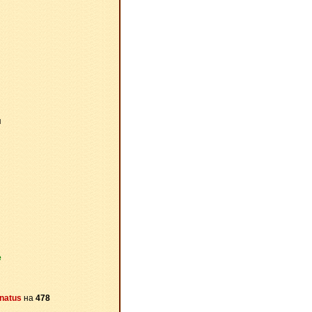
я
е
natus
на
478