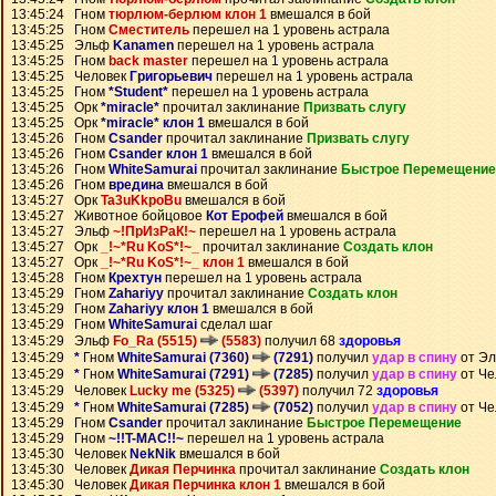
13:45:24 Гном
тюрлюм-берлюм клон 1
вмешался в бой
13:45:25 Гном
Сместитель
перешел на 1 уровень астрала
13:45:25 Эльф
Kanamen
перешел на 1 уровень астрала
13:45:25 Гном
back master
перешел на 1 уровень астрала
13:45:25 Человек
Григорьевич
перешел на 1 уровень астрала
13:45:25 Гном
*Student*
перешел на 1 уровень астрала
13:45:25 Орк
*miracle*
прочитал заклинание
Призвать слугу
13:45:25 Орк
*miracle* клон 1
вмешался в бой
13:45:26 Гном
Csander
прочитал заклинание
Призвать слугу
13:45:26 Гном
Csander клон 1
вмешался в бой
13:45:26 Гном
WhiteSamurai
прочитал заклинание
Быстрое Перемещение
13:45:26 Гном
вредина
вмешался в бой
13:45:27 Орк
Ta3uKkpoBu
вмешался в бой
13:45:27 Животное бойцовое
Кот Ерофей
вмешался в бой
13:45:27 Эльф
~!ПрИзРаК!~
перешел на 1 уровень астрала
13:45:27 Орк
_!~*Ru KoS*!~_
прочитал заклинание
Создать клон
13:45:27 Орк
_!~*Ru KoS*!~_ клон 1
вмешался в бой
13:45:28 Гном
Крехтун
перешел на 1 уровень астрала
13:45:29 Гном
Zahariyy
прочитал заклинание
Создать клон
13:45:29 Гном
Zahariyy клон 1
вмешался в бой
13:45:29 Гном
WhiteSamurai
сделал шаг
13:45:29 Эльф
Fo_Ra (5515)
(5583)
получил 68
здоровья
13:45:29
*
Гном
WhiteSamurai (7360)
(7291)
получил
удар в спину
от Э
13:45:29
*
Гном
WhiteSamurai (7291)
(7285)
получил
удар в спину
от Че
13:45:29 Человек
Lucky me (5325)
(5397)
получил 72
здоровья
13:45:29
*
Гном
WhiteSamurai (7285)
(7052)
получил
удар в спину
от Че
13:45:29 Гном
Csander
прочитал заклинание
Быстрое Перемещение
13:45:29 Гном
~!!T-MAC!!~
перешел на 1 уровень астрала
13:45:30 Человек
NekNik
вмешался в бой
13:45:30 Человек
Дикая Перчинка
прочитал заклинание
Создать клон
13:45:30 Человек
Дикая Перчинка клон 1
вмешался в бой