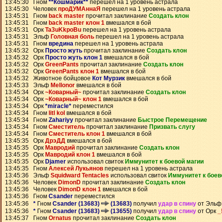
13:45:30 Гном
**Кошмарик**
перешел на 1 уровень астрала
13:45:30 Человек
проДУМАннаЯ
перешел на 1 уровень астрала
13:45:31 Гном
back master
прочитал заклинание
Создать клон
13:45:31 Гном
back master клон 1
вмешался в бой
13:45:31 Орк
Ta3uKkpoBu
перешел на 1 уровень астрала
13:45:31 Эльф
Головная боль
перешел на 1 уровень астрала
13:45:31 Гном
вредина
перешел на 1 уровень астрала
13:45:32 Орк
Просто жуть
прочитал заклинание
Создать клон
13:45:32 Орк
Просто жуть клон 1
вмешался в бой
13:45:32 Орк
GreenPants
прочитал заклинание
Создать клон
13:45:32 Орк
GreenPants клон 1
вмешался в бой
13:45:32 Животное бойцовое
Кот Мурзик
вмешался в бой
13:45:33 Эльф
Mellonor
вмешался в бой
13:45:34 Орк
~Коварный~
прочитал заклинание
Создать клон
13:45:34 Орк
~Коварный~ клон 1
вмешался в бой
13:45:34 Орк
*miracle*
переместился
13:45:34 Гном
litl kol
вмешался в бой
13:45:34 Гном
Zahariyy
прочитал заклинание
Быстрое Перемещение
13:45:34 Гном
Сместитель
прочитал заклинание
Призвать слугу
13:45:34 Гном
Сместитель клон 1
вмешался в бой
13:45:35 Орк
ДрэДД
вмешался в бой
13:45:35 Орк
Мавродий
прочитал заклинание
Создать клон
13:45:35 Орк
Мавродий клон 1
вмешался в бой
13:45:35 Орк
Djamer
использовал свиток
Иммунитет к боевой магии
13:45:35 Гном
Алексей Лукьянов
перешел на 1 уровень астрала
13:45:36 Эльф
Squidward Tentacles
использовал свиток
Иммунитет к боев
13:45:36 Человек
DimonD
прочитал заклинание
Создать клон
13:45:36 Человек
DimonD клон 1
вмешался в бой
13:45:36 Гном
Csander
переместился
13:45:36
*
Гном
Csander (13683)
(13683)
получил
удар в спину
от Эль
13:45:36
*
Гном
Csander (13683)
(13655)
получил
удар в спину
от Орк
_
13:45:37 Гном
Ornatus
прочитал заклинание
Создать клон