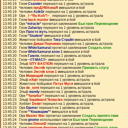
13:45:19 Гном
Csander
перешел на 1 уровень астрала
13:45:19 Человек
проДУМАннаЯ
вмешался в бой
13:45:19 Человек
AzikGr
перешел на 1 уровень астрала
13:45:19 Орк
_!~*Ru KoS*!~_
перешел на 1 уровень астрала
13:45:19 Гном
back master
вмешался в бой
13:45:19 Орк
*miracle*
прочитал заклинание
Быстрое Перемещение
13:45:19 Гном
Zahariyy
перешел на 1 уровень астрала
13:45:19 Орк
Просто жуть
перешел на 1 уровень астрала
13:45:20 Гном
*Student*
вмешался в бой
13:45:20 Животное бойцовое
Тигр Страйп
вмешался в бой
13:45:20 Человек
Дикая Перчинка
перешел на 1 уровень астрала
13:45:20 Гном
WhiteSamurai
прочитал заклинание
Создать клон
13:45:20 Гном
WhiteSamurai клон 1
вмешался в бой
13:45:20 Гном
Гамли.
перешел на 1 уровень астрала
13:45:21 Гном
~!!T-MAC!!~
вмешался в бой
13:45:21 Эльф
SITY BASTION
перешел на 1 уровень астрала
13:45:21 Человек
Jiecnik
прочитал заклинание
Призвать слугу
13:45:21 Человек
Jiecnik клон 1
вмешался в бой
13:45:21 Орк
Мавродий
перешел на 1 уровень астрала
13:45:22 Эльф
eXqtr
перешел на 1 уровень астрала
13:45:22 Животное бойцовое
Петух Муся
вмешался в бой
13:45:22 Орк
de_sent
перешел на 1 уровень астрала
13:45:22 Эльф
wandy
перешел на 1 уровень астрала
13:45:22 Орк
**fanatka**
перешел на 1 уровень астрала
13:45:23 Эльф
Squidward Tentacles
перешел на 1 уровень астрала
13:45:23 Хоббит
Dede!
перешел на 1 уровень астрала
13:45:23 Орк
Djamer
перешел на 1 уровень астрала
13:45:23 Гном
**Кошмарик**
вмешался в бой
13:45:24 Орк
Master War
прочитал заклинание
Создать препятствие
13:45:24 Гном
gnome
использовал свиток
Быстрое Перемещение
13:45:24 Человек
DimonD
перешел на 1 уровень астрала
13:45:24 Гном
тюрлюм-берлюм
прочитал заклинание
Создать клон