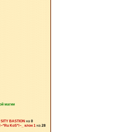
ой магии
ф
SITY BASTION
на
0
!~*Ru KoS*!~_ клон 1
на
28