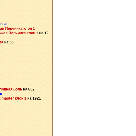
овья
ая Перчинка клон 1
икая Перчинка клон 1
на
12
Ra
на
55
ловная боль
на
652
я
 master клон 1
на
1921