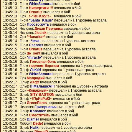
13:45:13 Гном
WhiteSamurai
вмешался в бой
13:45:13 Гном
Нифертити !!!
вмешался в бой
13:45:13 Гном
Ornatus
вмешался в бой
13:45:13 Орк
_!~*Ru KoS*!~_
вмешался в бой
13:45:13 Гном
*Santa_Klaus*
перешел на 1 уровень астрала
13:45:14 Орк
Просто жуть
вмешался в бой
13:45:14 Человек
Дикая Перчинка
вмешался в бой
13:45:14 Человек
Jiecnik
перешел на 1 уровень астрала
13:45:14 Орк
**fanatka**
вмешался в бой
13:45:14 Гном
~Чича~
перешел на 1 уровень астрала
13:45:15 Гном
Csander
вмешался в бой
13:45:15 Гном
Ornatus
перешел на 1 уровень астрала
13:45:15 Орк
de_sent
вмешался в бой
13:45:16 Орк
*miracle*
перешел на 1 уровень астрала
13:45:16 Эльф
Головная боль
вмешался в бой
13:45:16 Гном
тюрлюм-берлюм
перешел на 1 уровень астрала
13:45:16 Эльф
ЛоКкИ
перешел на 1 уровень астрала
13:45:16 Гном
WhiteSamurai
перешел на 1 уровень астрала
13:45:16 Орк
Мавродий
вмешался в бой
13:45:17 Эльф
eXqtr
вмешался в бой
13:45:17 Эльф
!!!МалышкА!!!
перешел на 1 уровень астрала
13:45:17 Орк
~Коварный~
перешел на 1 уровень астрала
13:45:17 Эльф
SITY BASTION
вмешался в бой
13:45:17 Эльф
~!ПрИзРаК!~
вмешался в бой
13:45:17 Орк
GreenPants
перешел на 1 уровень астрала
13:45:17 Человек
Григорьевич
вмешался в бой
13:45:18 Эльф
Kanamen
вмешался в бой
13:45:18 Гном
Сместитель
вмешался в бой
13:45:18 Орк
Djamer
вмешался в бой
13:45:18 Хоббит
Dede!
вмешался в бой
13:45:18 Эльф
Halik
перешел на 1 уровень астрала
13:45:19 Человек
DimonD
вмешался в бой