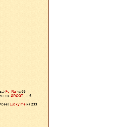
льф
Fo_Ra
на
69
ловек
-GROOT-
на
6
ловек
Lucky me
на
233