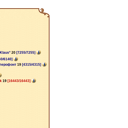
_Klaus*
20
[7255/7255]
40/6140]
лерофонт
19
[4315/4315]
ik
19
[16443/16443]