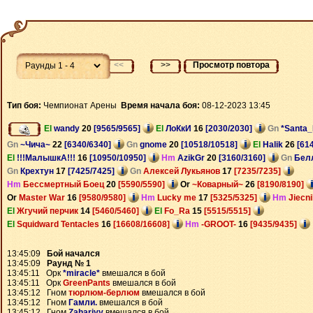
<<
>>
Просмотр повтора
Тип боя:
Чемпионат Арены
Время начала боя:
08-12-2023 13:45
El
wandy
20
[9565/9565]
El
ЛоКкИ
16
[2030/2030]
Gn
*Santa
Gn
~Чича~
22
[6340/6340]
Gn
gnome
20
[10518/10518]
El
Halik
26
[61
El
!!!МалышкА!!!
16
[10950/10950]
Hm
AzikGr
20
[3160/3160]
Gn
Бел
Gn
Крехтун
17
[7425/7425]
Gn
Алексей Лукьянов
17
[7235/7235]
Hm
Бессмертный Боец
20
[5590/5590]
Or
~Коварный~
26
[8190/8190]
Or
Master War
16
[9580/9580]
Hm
Lucky me
17
[5325/5325]
Hm
Jiecn
El
Жгучий перчик
14
[5460/5460]
El
Fo_Ra
15
[5515/5515]
El
Squidward Tentacles
16
[16608/16608]
Hm
-GROOT-
16
[9435/9435]
13:45:09
Бой начался
13:45:09
Раунд № 1
13:45:11 Орк
*miracle*
вмешался в бой
13:45:11 Орк
GreenPants
вмешался в бой
13:45:12 Гном
тюрлюм-берлюм
вмешался в бой
13:45:12 Гном
Гамли.
вмешался в бой
13:45:12 Гном
Zahariyy
вмешался в бой