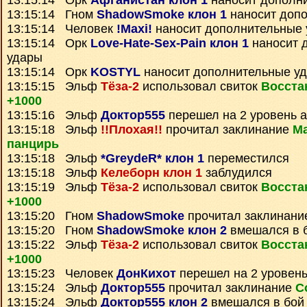
13:15:14 Орк
Афганистан клон 1
наносит дополн
13:15:14 Гном
ShadowSmoke клон 1
наносит доп
13:15:14 Человек
!Maxi!
наносит дополнительные
13:15:14 Орк
Love-Hate-Sex-Pain клон 1
наносит 
удары
13:15:14 Орк
KOSTYL
наносит дополнительные у
13:15:15 Эльф
Тёза-2
использовал свиток
Восста
+1000
13:15:16 Эльф
Доктор555
перешел на 2 уровень 
13:15:18 Эльф
!!Плохая!!
прочитал заклинание
Ма
панцирь
13:15:18 Эльф
*GreydeR* клон 1
переместился
13:15:18 Эльф
Келеборн клон 1
заблудился
13:15:19 Эльф
Тёза-2
использовал свиток
Восста
+1000
13:15:20 Гном
ShadowSmoke
прочитал заклинан
13:15:20 Гном
ShadowSmoke клон 2
вмешался в 
13:15:22 Эльф
Тёза-2
использовал свиток
Восста
+1000
13:15:23 Человек
ДонКихот
перешел на 2 уровень
13:15:24 Эльф
Доктор555
прочитал заклинание
С
13:15:24 Эльф
Доктор555 клон 2
вмешался в бой