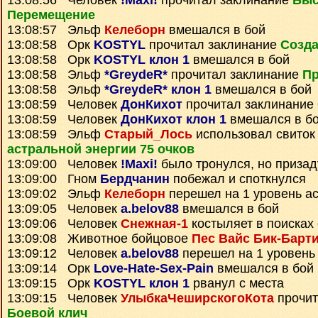
13:08:56 Человек
!Maxi!
прочитал заклинание
Быс
Перемещение
13:08:57 Эльф
Келеборн
вмешался в бой
13:08:58 Орк
KOSTYL
прочитал заклинание
Созда
13:08:58 Орк
KOSTYL клон 1
вмешался в бой
13:08:58 Эльф
*GreydeR*
прочитал заклинание
Пр
13:08:58 Эльф
*GreydeR* клон 1
вмешался в бой
13:08:59 Человек
ДонКихот
прочитал заклинание
13:08:59 Человек
ДонКихот клон 1
вмешался в б
13:08:59 Эльф
Старый_Лось
использовал свито
астральной энергии 75 очков
13:09:00 Человек
!Maxi!
было тронулся, но приза
13:09:00 Гном
Бердчанин
побежал и споткнулся
13:09:02 Эльф
Келеборн
перешел на 1 уровень а
13:09:05 Человек
a.belov88
вмешался в бой
13:09:06 Человек
Снежная-1
костыляет в поисках 
13:09:08 Животное бойцовое
Пес Вайс Бик-Барт
13:09:12 Человек
a.belov88
перешел на 1 уровень
13:09:14 Орк
Love-Hate-Sex-Pain
вмешался в бой
13:09:15 Орк
KOSTYL клон 1
рванул с места
13:09:15 Человек
УлыбкаЧеширскогоКота
прочит
Боевой клич