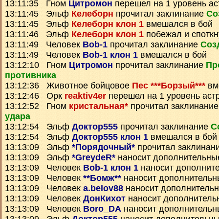
13:11:35 Гном
Цитромон
перешел на 1 уровень ас
13:11:45 Эльф
Келеборн
прочитал заклинание
Со
13:11:45 Эльф
Келеборн клон 1
вмешался в бой
13:11:46 Эльф
Келеборн клон 1
побежал и споткн
13:11:49 Человек
Bob-1
прочитал заклинание
Соз
13:11:49 Человек
Bob-1 клон 1
вмешался в бой
13:12:10 Гном
Цитромон
прочитал заклинание
Пр
противника
13:12:36 Животное бойцовое
Пес ***Борзый***
вм
13:12:46 Орк
reaktiv4er
перешел на 1 уровень аст
13:12:52 Гном
кристальная*
прочитал заклинани
удара
13:12:54 Эльф
Доктор555
прочитал заклинание
С
13:12:54 Эльф
Доктор555 клон 1
вмешался в бой
13:13:09 Эльф
*Порядочный*
прочитал заклинан
13:13:09 Эльф
*GreydeR*
наносит дополнительны
13:13:09 Человек
Bob-1 клон 1
наносит дополнит
13:13:09 Человек
**Бомж**
наносит дополнительн
13:13:09 Человек
a.belov88
наносит дополнитель
13:13:09 Человек
ДонКихот
наносит дополнитель
13:13:09 Человек
Boro_DA
наносит дополнительн