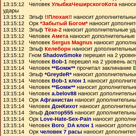
13:15:12 Человек
УлыбкаЧеширскогоКота
наноси
удары
13:15:12 Эльф
!!Плохая!!
наносит дополнительны
13:15:12 Орк
*Забытый Богом*
наносит дополнит
13:15:12 Эльф
Тёза-2
наносит дополнительные у
13:15:12 Человек
Амета
наносит дополнительные
13:15:12 Человек
Sergus Magnus
наносит дополн
13:15:12 Эльф
Келеборн
наносит дополнительны
13:15:12 Гном
ShadowSmoke
перешел на 2 урове
13:15:13 Человек
Bob-1
перешел на 2 уровень ас
13:15:14 Человек
**Бомж**
прочитал заклинание
13:15:14 Эльф
*GreydeR*
наносит дополнительны
13:15:14 Человек
Bob-1 клон 1
наносит дополнит
13:15:14 Человек
**Бомж**
наносит дополнительн
13:15:14 Человек
a.belov88
наносит дополнитель
13:15:14 Орк
Афганистан
наносит дополнительны
13:15:14 Человек
ДонКихот
наносит дополнитель
13:15:14 Эльф
Доктор555
наносит дополнительны
13:15:14 Орк
Love-Hate-Sex-Pain
наносит дополн
13:15:14 Человек
Boro_DA клон 1
наносит дополн
13:15:14 Орк
человек 7 расы
наносит дополнител