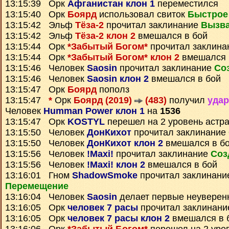
13:15:39 Орк
Афганистан клон 1
переместился
13:15:40 Орк
Боярд
использовал свиток
Быстрое
13:15:42 Эльф
Тёза-2
прочитал заклинание
Вызва
13:15:42 Эльф
Тёза-2 клон 2
вмешался в бой
13:15:44 Орк
*Забытый Богом*
прочитал заклин
13:15:44 Орк
*Забытый Богом* клон 2
вмешался 
13:15:46 Человек
Saosin
прочитал заклинание
Со
13:15:46 Человек
Saosin клон 2
вмешался в бой
13:15:47 Орк
Боярд
пополз
13:15:47
*
Орк
Боярд (2019)
(483)
получил
удар
Человек
Humman Power клон 1
на
1536
13:15:47 Орк
KOSTYL
перешел на 2 уровень астр
13:15:50 Человек
ДонКихот
прочитал заклинание
13:15:50 Человек
ДонКихот клон 2
вмешался в б
13:15:56 Человек
!Maxi!
прочитал заклинание
Соз
13:15:56 Человек
!Maxi! клон 2
вмешался в бой
13:16:01 Гном
ShadowSmoke
прочитал заклинан
Перемещение
13:16:04 Человек
Saosin
делает первые неуверен
13:16:05 Орк
человек 7 расы
прочитал заклинан
13:16:05 Орк
человек 7 расы клон 2
вмешался в 