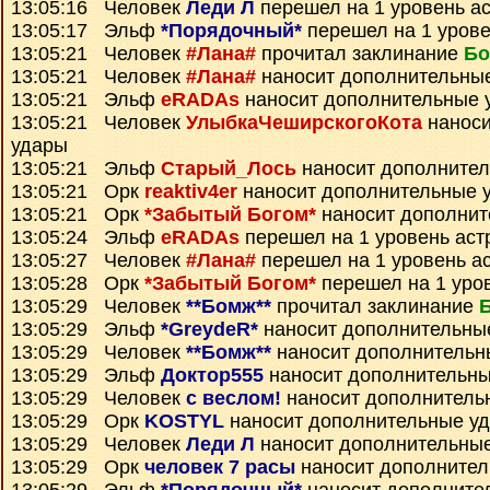
13:05:16 Человек
Леди Л
перешел на 1 уровень а
13:05:17 Эльф
*Порядочный*
перешел на 1 урове
13:05:21 Человек
#Лана#
прочитал заклинание
Бо
13:05:21 Человек
#Лана#
наносит дополнительны
13:05:21 Эльф
eRADAs
наносит дополнительные 
13:05:21 Человек
УлыбкаЧеширскогоКота
наноси
удары
13:05:21 Эльф
Старый_Лось
наносит дополните
13:05:21 Орк
reaktiv4er
наносит дополнительные 
13:05:21 Орк
*Забытый Богом*
наносит дополнит
13:05:24 Эльф
eRADAs
перешел на 1 уровень аст
13:05:27 Человек
#Лана#
перешел на 1 уровень а
13:05:28 Орк
*Забытый Богом*
перешел на 1 уро
13:05:29 Человек
**Бомж**
прочитал заклинание
13:05:29 Эльф
*GreydeR*
наносит дополнительны
13:05:29 Человек
**Бомж**
наносит дополнительн
13:05:29 Эльф
Доктор555
наносит дополнительны
13:05:29 Человек
с веслом!
наносит дополнитель
13:05:29 Орк
KOSTYL
наносит дополнительные у
13:05:29 Человек
Леди Л
наносит дополнительны
13:05:29 Орк
человек 7 расы
наносит дополнител