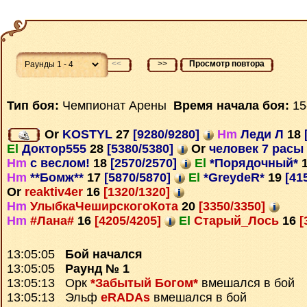
<<
>>
Просмотр повтора
Тип боя:
Чемпионат Арены
Время начала боя:
15
Or
KOSTYL
27
[9280/9280]
Hm
Леди Л
18
El
Доктор555
28
[5380/5380]
Or
человек 7 расы
Hm
с веслом!
18
[2570/2570]
El
*Порядочный*
Hm
**Бомж**
17
[5870/5870]
El
*GreydeR*
19
[41
Or
reaktiv4er
16
[1320/1320]
Hm
УлыбкаЧеширскогоКота
20
[3350/3350]
Hm
#Лана#
16
[4205/4205]
El
Старый_Лось
16
[
13:05:05
Бой начался
13:05:05
Раунд № 1
13:05:13 Орк
*Забытый Богом*
вмешался в бой
13:05:13 Эльф
eRADAs
вмешался в бой