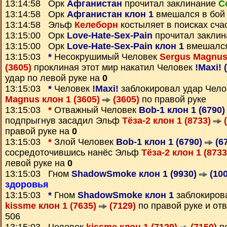
13:14:58 Орк
Афганистан
прочитал заклинание
С
13:14:58 Орк
Афганистан клон 1
вмешался в бой
13:14:58 Эльф
Келеборн
костыляет в поисках сча
13:15:00 Орк
Love-Hate-Sex-Pain
прочитал закли
13:15:00 Орк
Love-Hate-Sex-Pain клон 1
вмешался
13:15:03
*
Несокрушимый Человек
Sergus Magnus
(3605)
проклиная этот мир накатил Человек
!Maxi! 
удар по левой руке на
0
13:15:03
*
Человек
!Maxi!
заблокировал удар Чел
Magnus клон 1 (3605)
(3605)
по правой руке
13:15:03
*
Отважный Человек
Bob-1 клон 1 (6790
подпрыгнув засадил Эльф
Тёза-2 клон 1 (8733)
(
правой руке на
0
13:15:03
*
Злой Человек
Bob-1 клон 1 (6790)
(6
сосредоточившись нанёс Эльф
Тёза-2 клон 1 (873
левой руке на
0
13:15:03 Гном
ShadowSmoke клон 1 (9930)
(100
здоровья
13:15:03
*
Гном
ShadowSmoke клон 1
заблокиров
kissme клон 1 (7635)
(7129)
по правой руке и от
506