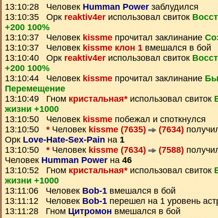
13:10:28 Человек
Humman Power
заблудился
13:10:35 Орк
reaktiv4er
использовал свиток
Восст
+200 100%
13:10:37 Человек
kissme
прочитал заклинание
Со
13:10:37 Человек
kissme клон 1
вмешался в бой
13:10:40 Орк
reaktiv4er
использовал свиток
Восст
+200 100%
13:10:44 Человек
kissme
прочитал заклинание
Бы
Перемещение
13:10:49 Гном
кристальная*
использовал свиток
жизни +1000
13:10:50 Человек
kissme
побежал и споткнулся
13:10:50
*
Человек
kissme (7635)
(7634)
получи
Орк
Love-Hate-Sex-Pain
на
1
13:10:50
*
Человек
kissme (7634)
(7588)
получи
Человек
Humman Power
на
46
13:10:52 Гном
кристальная*
использовал свиток
жизни +1000
13:11:06 Человек
Bob-1
вмешался в бой
13:11:12 Человек
Bob-1
перешел на 1 уровень аст
13:11:28 Гном
Цитромон
вмешался в бой