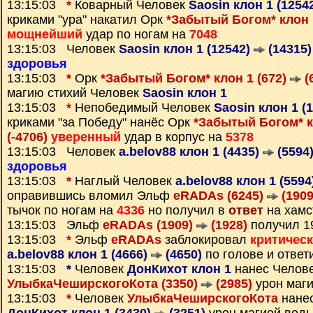
13:15:03
*
Коварный Человек
Saosin клон 1 (1254
криками "ура" накатил Орк
*Забытый Богом* клон 
мощнейший
удар по ногам на
7048
13:15:03 Человек
Saosin клон 1 (12542)
(14315)
здоровья
13:15:03
*
Орк
*Забытый Богом* клон 1 (672)
(
магию стихий Человек
Saosin клон 1
13:15:03
*
Непобедимый Человек
Saosin клон 1 (
криками "за Победу" нанёс Орк
*Забытый Богом* к
(-4706)
уверенный
удар в корпус на
5378
13:15:03 Человек
a.belov88 клон 1 (4435)
(5594
здоровья
13:15:03
*
Наглый Человек
a.belov88 клон 1 (559
оправившись вломил Эльф
eRADAs (6245)
(1909
тычок по ногам на
4336
но получил в
ответ
на хамс
13:15:03 Эльф
eRADAs (1909)
(1928)
получил 
13:15:03
*
Эльф
eRADAs
заблокировал
критичес
a.belov88 клон 1 (4666)
(4650)
по голове и отве
13:15:03
*
Человек
ДонКихот клон 1
нанес Челов
УлыбкаЧеширскогоКота (3350)
(2985)
урон маг
13:15:03
*
Человек
УлыбкаЧеширскогоКота
нанес