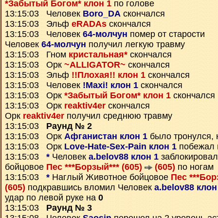
*Забытый Богом* клон 1
по голове
13:15:03 Человек
Boro_DA
скончался
13:15:03 Эльф
eRADAs
скончался
13:15:03 Человек
64-молчун
помер от старости
Человек
64-молчун
получил легкую травму
13:15:03 Гном
кристальная*
скончался
13:15:03 Орк
~ALLIGATOR~
скончался
13:15:03 Эльф
!!Плохая!! клон 1
скончался
13:15:03 Человек
!Maxi! клон 1
скончался
13:15:03 Орк
*Забытый Богом* клон 1
скончался
13:15:03 Орк
reaktiv4er
скончался
Орк
reaktiv4er
получил среднюю травму
13:15:03
Раунд № 2
13:15:03 Орк
Афганистан клон 1
было тронулся, 
13:15:03 Орк
Love-Hate-Sex-Pain клон 1
побежал 
13:15:03
*
Человек
a.belov88 клон 1
заблокировал
бойцовое
Пес ***Борзый*** (605)
(605)
по ногам
13:15:03
*
Наглый Животное бойцовое
Пес ***Бор
(605)
подкравшись вломил Человек
a.belov88 клон
удар по левой руке на
0
13:15:03
Раунд № 3