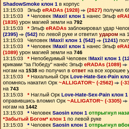
ShadowSmoke клон 1
в корпус
13:15:03 Эльф
eRADAs (1928)
(2627)
получил 
13:15:03
*
Человек
!Maxi! клон 1
нанес Эльф
eRA
(1835)
урон магией земли на
792
13:15:03
*
Эльф
eRADAs
заблокировал удар Чело
(2395)
(542)
по левой руке и ответил
ударом
на 
13:15:03 Человек
!Maxi! клон 1 (542)
(1241)
пол
13:15:03
*
Человек
!Maxi! клон 1
нанес Эльф
eRA
(1089)
урон магией земли на
746
13:15:03
*
Непобедимый Человек
!Maxi! клон 1 (1
криками "за Победу" нанёс Эльф
eRADAs (1089)
ногам на
1538
но получил в
ответ
на все хорошее 
13:15:03
*
Нахальный Орк
Love-Hate-Sex-Pain кло
опомнясь накатил Орк
~ALLIGATOR~ (-2562)
(-3
на
743
13:15:03
*
Наглый Орк
Love-Hate-Sex-Pain клон 1
оправившись вломил Орк
~ALLIGATOR~ (-3305)
ногам на
1442
13:15:03
*
Человек
Saosin клон 1
отпрыгнул наз
*Забытый Богом* клон 1
по левой руке
13:15:03
*
Человек
Saosin клон 1
отпрыгнул вбо