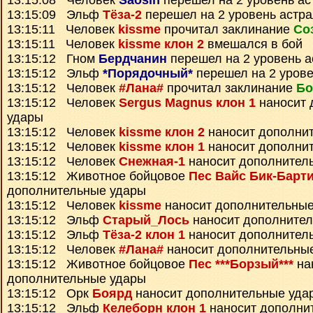
13:15:08 Человек
Saosin
перешел на 2 уровень ас
13:15:09 Эльф
Тёза-2
перешел на 2 уровень астр
13:15:11 Человек
kissme
прочитал заклинание
Со
13:15:11 Человек
kissme клон 2
вмешался в бой
13:15:12 Гном
Бердчанин
перешел на 2 уровень а
13:15:12 Эльф
*Порядочный*
перешел на 2 урове
13:15:12 Человек
#Лана#
прочитал заклинание
Бо
13:15:12 Человек
Sergus Magnus клон 1
наносит 
удары
13:15:12 Человек
kissme клон 2
наносит дополни
13:15:12 Человек
kissme клон 1
наносит дополни
13:15:12 Человек
Снежная-1
наносит дополнител
13:15:12 Животное бойцовое
Пес Вайс Бик-Барт
дополнительные удары
13:15:12 Человек
kissme
наносит дополнительные
13:15:12 Эльф
Старый_Лось
наносит дополните
13:15:12 Эльф
Тёза-2 клон 1
наносит дополнител
13:15:12 Человек
#Лана#
наносит дополнительны
13:15:12 Животное бойцовое
Пес ***Борзый***
на
дополнительные удары
13:15:12 Орк
Боярд
наносит дополнительные уда
13:15:12 Эльф
Келеборн клон 1
наносит дополни