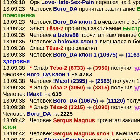
13:09:18 Орк
Love-Hate-Sex-Pain
перешел на 1 ур
13:09:23 Человек
Boro_DA
прочитал заклинание
помощника
13:09:23 Человек
Boro_DA клон 1
вмешался в бо
13:09:32 Эльф
Тёза-2
прочитал заклинание
Быстр
13:09:35 Человек
a.belov88
прочитал заклинание
13:09:35 Человек
a.belov88 клон 1
вмешался в бо
13:09:38 Эльф
Тёза-2
проковылял
13:09:38 Человек
Boro_DA клон 1 (10675)
(1163
здоровья
13:09:38
*
Эльф
Тёза-2 (8733)
(3950)
получил
у
Человек
Boro_DA клон 1
на
4783
13:09:38 Человек
!Maxi! (2395)
(2585)
получил 
13:09:38
*
Эльф
Тёза-2 (3950)
(3315)
получил
у
Человек
!Maxi!
на
635
13:09:38 Человек
Boro_DA (10675)
(11120)
полу
13:09:38
*
Эльф
Тёза-2 (3315)
(1090)
получил
у
Человек
Boro_DA
на
2225
13:09:42 Человек
Sergus Magnus
прочитал закли
клон
13:09:42 Человек
Sergus Magnus клон 1
вмешался