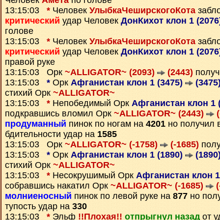
Человек
Амета
по голове
13:15:03
*
Человек
УлыбкаЧеширскогоКота
забл
критический
удар Человек
ДонКихот клон 1 (2076
голове
13:15:03
*
Человек
УлыбкаЧеширскогоКота
забл
критический
удар Человек
ДонКихот клон 1 (2076
правой руке
13:15:03 Орк
~ALLIGATOR~ (2093)
(2443)
получ
13:15:03
*
Орк
Афганистан клон 1 (3475)
(3475
стихий Орк
~ALLIGATOR~
13:15:03
*
Непобедимый Орк
Афганистан клон 1 
подкравшись вломил Орк
~ALLIGATOR~ (2443)
(
продуманный
пинок по ногам на
4201
но получил 
бдительности удар на
1585
13:15:03 Орк
~ALLIGATOR~ (-1758)
(-1685)
полу
13:15:03
*
Орк
Афганистан клон 1 (1890)
(1890
стихий Орк
~ALLIGATOR~
13:15:03
*
Несокрушимый Орк
Афганистан клон 1
собравшись накатил Орк
~ALLIGATOR~ (-1685)
(
молниеносный
пинок по левой руке на
877
но пол
тупость удар на
330
13:15:03
*
Эльф
!!Плохая!!
отпрыгнул назад
от у