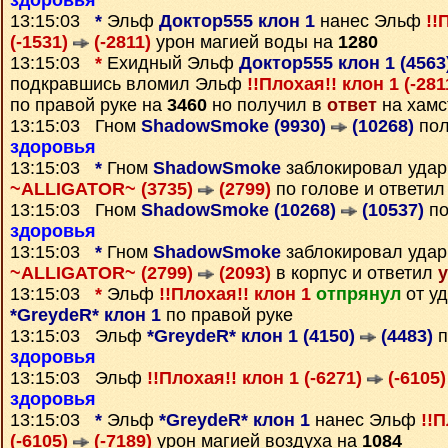
здоровья
13:15:03
*
Эльф
Доктор555 клон 1
нанес Эльф
!!
(-1531)
(-2811)
урон магией воды на
1280
13:15:03
*
Ехидный Эльф
Доктор555 клон 1 (4563
подкравшись вломил Эльф
!!Плохая!! клон 1 (-28
по правой руке на
3460
но получил в
ответ
на хамс
13:15:03 Гном
ShadowSmoke (9930)
(10268)
пол
здоровья
13:15:03
*
Гном
ShadowSmoke
заблокировал удар
~ALLIGATOR~ (3735)
(2799)
по голове и ответи
13:15:03 Гном
ShadowSmoke (10268)
(10537)
по
здоровья
13:15:03
*
Гном
ShadowSmoke
заблокировал удар
~ALLIGATOR~ (2799)
(2093)
в корпус и ответил
13:15:03
*
Эльф
!!Плохая!! клон 1
отпрянул
от у
*GreydeR* клон 1
по правой руке
13:15:03 Эльф
*GreydeR* клон 1 (4150)
(4483)
п
здоровья
13:15:03 Эльф
!!Плохая!! клон 1 (-6271)
(-6105)
здоровья
13:15:03
*
Эльф
*GreydeR* клон 1
нанес Эльф
!!П
(-6105)
(-7189)
урон магией воздуха на
1084