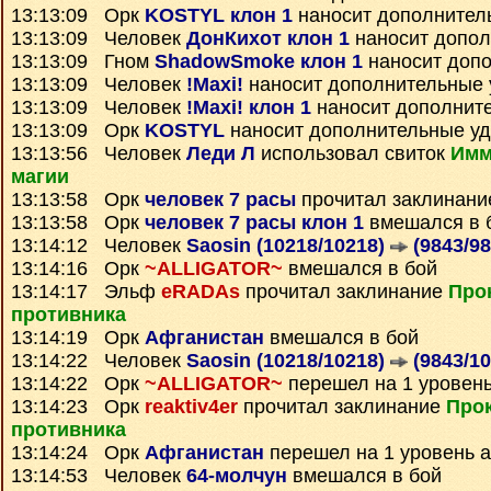
13:13:09 Орк
KOSTYL клон 1
наносит дополнител
13:13:09 Человек
ДонКихот клон 1
наносит допол
13:13:09 Гном
ShadowSmoke клон 1
наносит доп
13:13:09 Человек
!Maxi!
наносит дополнительные
13:13:09 Человек
!Maxi! клон 1
наносит дополнит
13:13:09 Орк
KOSTYL
наносит дополнительные у
13:13:56 Человек
Леди Л
использовал свиток
Имм
магии
13:13:58 Орк
человек 7 расы
прочитал заклинан
13:13:58 Орк
человек 7 расы клон 1
вмешался в 
13:14:12 Человек
Saosin (10218/10218)
(9843/98
13:14:16 Орк
~ALLIGATOR~
вмешался в бой
13:14:17 Эльф
eRADAs
прочитал заклинание
Про
противника
13:14:19 Орк
Афганистан
вмешался в бой
13:14:22 Человек
Saosin (10218/10218)
(9843/10
13:14:22 Орк
~ALLIGATOR~
перешел на 1 уровень
13:14:23 Орк
reaktiv4er
прочитал заклинание
Про
противника
13:14:24 Орк
Афганистан
перешел на 1 уровень 
13:14:53 Человек
64-молчун
вмешался в бой