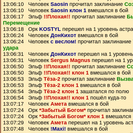
13:06:10 Человек
Saosin
прочитал заклинание
Со
13:06:10 Человек
Saosin клон 1
вмешался в бой
13:06:17 Эльф
!!Плохая!!
прочитал заклинание
Б
Перемещение
13:06:18 Орк
KOSTYL
перешел на 1 уровень астр
13:06:24 Человек
ДонКихот
вмешался в бой
13:06:24 Человек
с веслом!
прочитал заклинание
удара
13:06:31 Человек
ДонКихот
перешел на 1 уровень
13:06:31 Человек
Sergus Magnus
перешел на 1 ур
13:06:50 Эльф
!!Плохая!!
прочитал заклинание
Со
13:06:50 Эльф
!!Плохая!! клон 1
вмешался в бой
13:06:53 Эльф
Тёза-2
прочитал заклинание
Вызва
13:06:53 Эльф
Тёза-2 клон 1
вмешался в бой
13:06:54 Эльф
Тёза-2 клон 1
зашатался по полю
13:06:54 Эльф
!!Плохая!! клон 1
пошёл куда-то
13:07:17 Человек
Амета
вмешался в бой
13:07:24 Орк
*Забытый Богом*
прочитал заклин
13:07:24 Орк
*Забытый Богом* клон 1
вмешался 
13:07:29 Человек
Амета
перешел на 1 уровень ас
13:07:48 Человек
!Maxi!
вмешался в бой