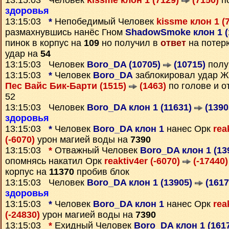
13:15:03 Человек
kissme клон 1 (7129)
(7150)
по
здоровья
13:15:03
*
Непобедимый Человек
kissme клон 1 (
размахнувшись нанёс Гном
ShadowSmoke клон 1 (
пинок в корпус на
109
но получил в
ответ
на потер
удар на
54
13:15:03 Человек
Boro_DA (10705)
(10715)
полу
13:15:03
*
Человек
Boro_DA
заблокировал удар Ж
Пес Вайс Бик-Барти (1515)
(1463)
по голове и о
52
13:15:03 Человек
Boro_DA клон 1 (11631)
(1390
здоровья
13:15:03
*
Человек
Boro_DA клон 1
нанес Орк
rea
(-6070)
урон магией воды на
7390
13:15:03
*
Отважный Человек
Boro_DA клон 1 (13
опомнясь накатил Орк
reaktiv4er (-6070)
(-17440)
корпус на
11370
пробив блок
13:15:03 Человек
Boro_DA клон 1 (13905)
(1617
здоровья
13:15:03
*
Человек
Boro_DA клон 1
нанес Орк
rea
(-24830)
урон магией воды на
7390
13:15:03
*
Ехидный Человек
Boro_DA клон 1 (161