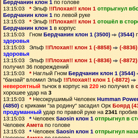
Бердчанин клон 1
по голове
13:15:03
*
Эльф
!!Плохая!! клон 1
отпрыгнул вб
Бердчанин клон 1
по левой руке
13:15:03
*
Эльф
!!Плохая!! клон 1
отошёл в стор
Бердчанин клон 1
в корпус
13:15:03 Гном
Бердчанин клон 1 (3500)
(3544)
п
здоровья
13:15:03 Эльф
!!Плохая!! клон 1 (-8858)
(-8836)
здоровья
13:15:03 Эльф
!!Плохая!! клон 1 (-8836)
(-8872)
получил 36 повреждений
13:15:03
*
Наглый Гном
Бердчанин клон 1 (3544)
"банзай" вломил Эльф
!!Плохая!! клон 1 (-8872)
невероятный
тычок в корпус на
220
но получил в
хорошее удар на
3
13:15:03
*
Несокрушимый Человек
Humman Power 
(4850)
с криками "за родину" засадил Орк
Боярд (4
продуманный
удар по правой руке на
2341
пробив
13:15:03
*
Человек
Saosin клон 1
отпрыгнул в с
Человек
Амета
по голове
13:15:03
*
Человек
Saosin клон 1
отпрыгнул наз