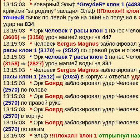
13:15:03
*
Коварный Эльф
*GreydeR* клон 1 (448
криками "за родину" засадил Эльф
!!Плохая!! клон
точный
тычок по левой руке на
1669
но получил в
удар на
834
13:15:03
*
Орк
человек 7 расы клон 1
нанес Чело
(3605)
(3158)
урон магией воды на
447
13:15:03
*
Человек
Sergus Magnus
заблокировал 
расы клон 1 (3170)
(2512)
по правой руке и отв
13:15:03
*
Орк
человек 7 расы клон 1
нанес Чело
(3158)
(2827)
урон магией воды на
331
13:15:03
*
Человек
Sergus Magnus
заблокировал 
расы клон 1 (2512)
(2024)
в корпус и ответил
уд
13:15:03
*
Орк
Боярд
заблокировал удар Человек
(2570)
по голове
13:15:03
*
Орк
Боярд
заблокировал удар Человек
(2570)
по правой руке
13:15:03
*
Орк
Боярд
заблокировал удар Человек
(2570)
в корпус
13:15:03
*
Орк
Боярд
заблокировал удар Человек
(2570)
по ногам
13:15:03
*
Эльф
!!Плохая!! клон 1
отпрыгнул на