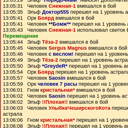
13:05:29 Эльф
*Порядочный*
наносит дополните
13:05:31 Человек
Снежная-1
вмешался в бой
13:05:35 Эльф
Доктор555
перешел на 1 уровень 
13:05:41 Орк
Боярд
вмешался в бой
13:05:41 Человек
**Бомж**
перешел на 1 уровень 
13:05:43 Человек
Снежная-1
использовал свиток
Перемещение
13:05:44 Эльф
Тёза-2
вмешался в бой
13:05:45 Человек
Sergus Magnus
вмешался в бой
13:05:46 Человек
с веслом!
перешел на 1 уровень
13:05:49 Эльф
Тёза-2
перешел на 1 уровень астр
13:05:50 Эльф
*GreydeR*
перешел на 1 уровень а
13:05:54 Орк
Боярд
перешел на 1 уровень астрал
13:05:57 Человек
Saosin
вмешался в бой
13:05:59 Орк
человек 7 расы
перешел на 1 урове
13:06:01 Гном
кристальная*
вмешался в бой
13:06:02 Человек
Saosin
перешел на 1 уровень ас
13:06:02 Эльф
!!Плохая!!
вмешался в бой
13:06:03 Человек
УлыбкаЧеширскогоКота
переше
астрала
13:06:06 Гном
кристальная*
перешел на 1 уровен
13:06:08 Эльф
!!Плохая!!
перешел на 1 уровень а