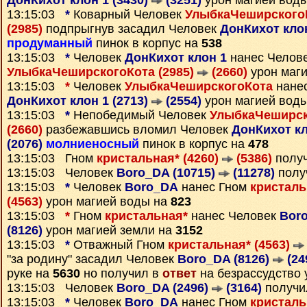
ДонКихот клон 1 (3430)
(3251)
урон магией вод
13:15:03
*
Коварный Человек
УлыбкаЧеширскогоК
(2985)
подпрыгнув засадил Человек
ДонКихот клон
продуманный
пинок в корпус на
538
13:15:03
*
Человек
ДонКихот клон 1
нанес Челов
УлыбкаЧеширскогоКота (2985)
(2660)
урон маг
13:15:03
*
Человек
УлыбкаЧеширскогоКота
нанес
ДонКихот клон 1 (2713)
(2554)
урон магией вод
13:15:03
*
Непобедимый Человек
УлыбкаЧеширск
(2660)
разбежавшись вломил Человек
ДонКихот кл
(2076)
молниеносный
пинок в корпус на
478
13:15:03 Гном
кристальная* (4260)
(5386)
полу
13:15:03 Человек
Boro_DA (10715)
(11278)
полу
13:15:03
*
Человек
Boro_DA
нанес Гном
кристаль
(4563)
урон магией воды на
823
13:15:03
*
Гном
кристальная*
нанес Человек
Boro
(8126)
урон магией земли на
3152
13:15:03
*
Отважный Гном
кристальная* (4563)
"за родину" засадил Человек
Boro_DA (8126)
(24
руке на
5630
но получил в
ответ
на безрассудство 
13:15:03 Человек
Boro_DA (2496)
(3164)
получи
13:15:03
*
Человек
Boro_DA
нанес Гном
кристаль