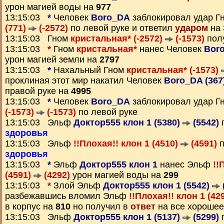
урон магией воды на
977
13:15:03
*
Человек
Boro_DA
заблокировал удар Г
(771)
(-2572)
по левой руке и ответил
ударом
на 
13:15:03 Гном
кристальная* (-2572)
(-1573)
пол
13:15:03
*
Гном
кристальная*
нанес Человек
Boro
урон магией земли на
2797
13:15:03
*
Нахальный Гном
кристальная* (-1573)
проклиная этот мир накатил Человек
Boro_DA (367
правой руке на
4995
13:15:03
*
Человек
Boro_DA
заблокировал удар Г
(-1573)
(-1573)
по левой руке
13:15:03 Эльф
Доктор555 клон 1 (5380)
(5542)
п
здоровья
13:15:03 Эльф
!!Плохая!! клон 1 (4510)
(4591)
п
здоровья
13:15:03
*
Эльф
Доктор555 клон 1
нанес Эльф
!!
(4591)
(4292)
урон магией воды на
299
13:15:03
*
Злой Эльф
Доктор555 клон 1 (5542)
разбежавшись вломил Эльф
!!Плохая!! клон 1 (42
в корпус на
810
но получил в
ответ
на все хорошее
13:15:03 Эльф
Доктор555 клон 1 (5137)
(5299)
п