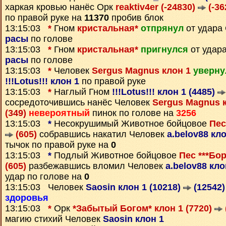
харкая кровью нанёс Орк
reaktiv4er (-24830)
(-36
по правой руке на
11370
пробив блок
13:15:03
*
Гном
кристальная*
отпрянул
от удара
расы
по голове
13:15:03
*
Гном
кристальная*
пригнулся
от удар
расы
по голове
13:15:03
*
Человек
Sergus Magnus клон 1
уверну
!!!Lotus!!! клон 1
по правой руке
13:15:03
*
Наглый Гном
!!!Lotus!!! клон 1 (4485)
сосредоточившись нанёс Человек
Sergus Magnus к
(349)
невероятный
пинок по голове на
3256
13:15:03
*
Несокрушимый Животное бойцовое
Пес
(605)
собравшись накатил Человек
a.belov88 кло
тычок по правой руке на
0
13:15:03
*
Подлый Животное бойцовое
Пес ***Бор
(605)
разбежавшись вломил Человек
a.belov88 кло
удар по голове на
0
13:15:03 Человек
Saosin клон 1 (10218)
(12542)
здоровья
13:15:03
*
Орк
*Забытый Богом* клон 1 (7720)
магию стихий Человек
Saosin клон 1