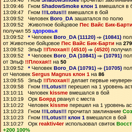
13:09:46 Гном
ShadowSmoke
прочитал заклинан
13:09:46 Гном
ShadowSmoke клон 1
вмешался в 
13:09:47 Гном
!!!Lotus!!!
вмешался в бой
13:09:52 Человек
Boro_DA
зашатался по полю
13:09:52 Животное бойцовое
Пес Вайс Бик-Барти
получил 55
здоровья
13:09:52
*
Человек
Boro_DA (11120)
(10841)
пол
от Животное бойцовое
Пес Вайс Бик-Барти
на
279
13:09:52 Эльф
!!Плохая!! (4510)
(4520)
получил
13:09:52
*
Человек
Boro_DA (10841)
(10791)
по
от Эльф
!!Плохая!!
на
50
13:09:52
*
Человек
Boro_DA (10791)
(10705)
по
от Человек
Sergus Magnus клон 1
на
86
13:09:55 Эльф
!!Плохая!!
делает первые неувере
13:09:58 Гном
!!!Lotus!!!
перешел на 1 уровень ас
13:10:11 Человек
kissme
вмешался в бой
13:10:19 Орк
Боярд
рванул с места
13:10:22 Человек
kissme
перешел на 1 уровень а
13:10:23 Гном
!!!Lotus!!!
прочитал заклинание
Соз
13:10:23 Гном
!!!Lotus!!! клон 1
вмешался в бой
13:10:27 Орк
reaktiv4er
использовал свиток
Восст
+200 100%