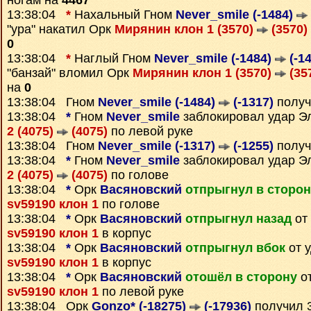
ногам на
4467
13:38:04
*
Нахальный Гном
Never_smile (-1484)
"ура" накатил Орк
Мирянин клон 1 (3570)
(3570)
0
13:38:04
*
Наглый Гном
Never_smile (-1484)
(-14
"банзай" вломил Орк
Мирянин клон 1 (3570)
(35
на
0
13:38:04 Гном
Never_smile (-1484)
(-1317)
получ
13:38:04
*
Гном
Never_smile
заблокировал удар 
2 (4075)
(4075)
по левой руке
13:38:04 Гном
Never_smile (-1317)
(-1255)
получ
13:38:04
*
Гном
Never_smile
заблокировал удар 
2 (4075)
(4075)
по голове
13:38:04
*
Орк
Васяновский
отпрыгнул в сторон
sv59190 клон 1
по голове
13:38:04
*
Орк
Васяновский
отпрыгнул назад
от
sv59190 клон 1
в корпус
13:38:04
*
Орк
Васяновский
отпрыгнул вбок
от 
sv59190 клон 1
в корпус
13:38:04
*
Орк
Васяновский
отошёл в сторону
от
sv59190 клон 1
по левой руке
13:38:04 Орк
Gonzo* (-18275)
(-17936)
получил 