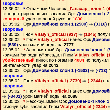
здоровья
13:35:02
*
Отважный Человек
_Галахар_ клон 1 (
сконцентрировавшись засадил Орк
Домовёнок! (-
коварный
удар по левой руке на
1830
13:35:02 Орк
Домовёнок! клон 1 (2500)
(3316)
п
здоровья
13:35:02 Гном
Vitalyn_official (937)
(1345)
получ
13:35:02
*
Гном
Vitalyn_official
нанес Орк
Домовён
(539)
урон магией воды на
2777
13:35:02
*
Злопамятный Орк
Домовёнок! клон 1 (
криками "за родину" засадил Гном
Vitalyn_official 
убийственный
пинок по ногам на
4084
но получил
бдительности удар на
2042
13:35:02 Орк
Домовёнок! клон 1 (-1503)
(-713)
п
здоровья
13:35:02 Гном
Vitalyn_official (-2739)
(-2344)
пол
здоровья
13:35:02
*
Гном
Vitalyn_official
нанес Орк
Домовён
(-3401)
урон магией воды на
2688
13:35:02
*
Несокрушимый Орк
Домовёнок! клон 1 
стиснув зубы засадил Гном
Vitalyn_official (-2344)