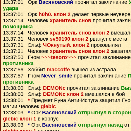
13:37:01 Орк
Васяновский
прочитал заклинание
удара
13:37:01 Орк
h0h0. клон 2
делает первые неувере
13:37:14 Человек
хранитель снов
прочитал закл
помощника
13:37:14 Человек
хранитель снов клон 2
вмешалс
13:37:31 Человек
sv59190 клон 2
рванул с места
13:37:31 Эльф
ЧОкнутый. клон 2
проковылял
13:37:31 Человек
хранитель снов клон 2
зашатал
13:37:50 Гном
~~~tesoro~~~
прочитал заклинани
противника
13:37:56 Хоббит
maccoffe
вышел из астрала
13:37:57 Гном
Never_smile
прочитал заклинание
П
противника
13:38:00 Эльф
DEMONc
прочитал заклинание
Выз
13:38:00 Эльф
DEMONc клон 2
вмешался в бой
13:38:01
*
Предмет
Руна Анти-Испуга
защитил Гн
магии Человек
glebic
13:38:03
*
Орк
Васяновский
отпрыгнул в сторон
glebic клон 1
в корпус
13:38:03
*
Орк
Васяновский
отпрыгнул назад
от