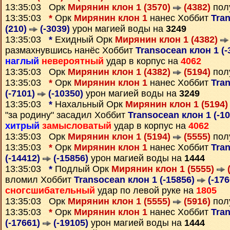
13:35:03 Орк
Мирянин клон 1 (3570)
(4382)
пол
13:35:03
*
Орк
Мирянин клон 1
нанес Хоббит
Tra
(210)
(-3039)
урон магией воды на
3249
13:35:03
*
Ехидный Орк
Мирянин клон 1 (4382)
размахнувшись нанёс Хоббит
Transocean клон 1 (-
наглый
невероятный
удар в корпус на
4062
13:35:03 Орк
Мирянин клон 1 (4382)
(5194)
пол
13:35:03
*
Орк
Мирянин клон 1
нанес Хоббит
Tra
(-7101)
(-10350)
урон магией воды на
3249
13:35:03
*
Нахальный Орк
Мирянин клон 1 (5194
"за родину" засадил Хоббит
Transocean клон 1 (-1
хитрый
замысловатый
удар в корпус на
4062
13:35:03 Орк
Мирянин клон 1 (5194)
(5555)
пол
13:35:03
*
Орк
Мирянин клон 1
нанес Хоббит
Tra
(-14412)
(-15856)
урон магией воды на
1444
13:35:03
*
Подлый Орк
Мирянин клон 1 (5555)
(
вломил Хоббит
Transocean клон 1 (-15856)
(-176
сногсшибательный
удар по левой руке на
1805
13:35:03 Орк
Мирянин клон 1 (5555)
(5916)
пол
13:35:03
*
Орк
Мирянин клон 1
нанес Хоббит
Tra
(-17661)
(-19105)
урон магией воды на
1444