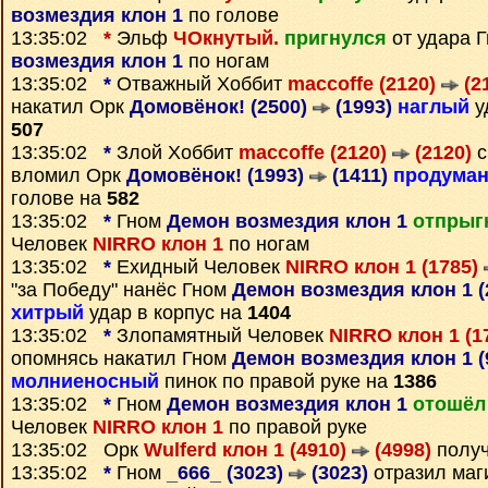
возмездия клон 1
по голове
13:35:02
*
Эльф
ЧОкнутый.
пригнулся
от удара 
возмездия клон 1
по ногам
13:35:02
*
Отважный Хоббит
maccoffe (2120)
(2
накатил Орк
Домовёнок! (2500)
(1993)
наглый
у
507
13:35:02
*
Злой Хоббит
maccoffe (2120)
(2120)
с
вломил Орк
Домовёнок! (1993)
(1411)
продума
голове на
582
13:35:02
*
Гном
Демон возмездия клон 1
отпрыг
Человек
NIRRO клон 1
по ногам
13:35:02
*
Ехидный Человек
NIRRO клон 1 (1785)
"за Победу" нанёс Гном
Демон возмездия клон 1 (
хитрый
удар в корпус на
1404
13:35:02
*
Злопамятный Человек
NIRRO клон 1 (1
опомнясь накатил Гном
Демон возмездия клон 1 (
молниеносный
пинок по правой руке на
1386
13:35:02
*
Гном
Демон возмездия клон 1
отошёл
Человек
NIRRO клон 1
по правой руке
13:35:02 Орк
Wulferd клон 1 (4910)
(4998)
полу
13:35:02
*
Гном
_666_ (3023)
(3023)
отразил маг