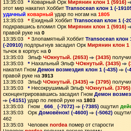
13:35:03
*
Коварный Орк
Мирянин клон 1 (5916)
этот мир накатил Хоббит
Transocean клон 1 (-1910
удачный
коварный
удар по ногам на
1805
13:35:03
*
Ехидный Хоббит
Transocean клон 1 (-2
подкравшись вломил Орк
Мирянин клон 1 (5916)
правой руке на
0
13:35:03
*
Злопамятный Хоббит
Transocean клон 
(-20910)
подпрыгнув засадил Орк
Мирянин клон 1 
тычок в корпус на
0
13:35:03 Эльф
ЧОкнутый. (2653)
(3435)
получи
13:35:03
*
Нахальный Эльф
ЧОкнутый. (3435)
(
накатил Гном
Демон возмездия клон 1 (-435)
(-
правой руке на
3913
13:35:03 Эльф
ЧОкнутый. (3435)
(3795)
получи
13:35:03
*
Несокрушимый Эльф
ЧОкнутый. (3795
сконцентрировавшись засадил Гном
Демон возмезд
(-6151)
удар по левой руке на
1803
13:35:03 Гном
_666_ (-7072)
(-7385)
ощутил
дей
13:35:03 Орк
Домовёнок! (-4600)
(-5062)
ощути
462
13:35:03 Человек
nordea
помер от старости