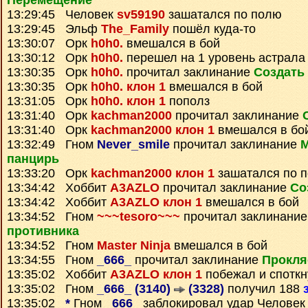
Перемещение
13:29:45 Человек
sv59190
зашатался по полю
13:29:45 Эльф
The_Family
пошёл куда-то
13:30:07 Орк
h0h0.
вмешался в бой
13:30:12 Орк
h0h0.
перешел на 1 уровень астрала
13:30:35 Орк
h0h0.
прочитал заклинание
Создать
13:30:35 Орк
h0h0. клон 1
вмешался в бой
13:31:05 Орк
h0h0. клон 1
пополз
13:31:40 Орк
kachman2000
прочитал заклинание
13:31:40 Орк
kachman2000 клон 1
вмешался в бо
13:32:49 Гном
Never_smile
прочитал заклинание
М
панцирь
13:33:20 Орк
kachman2000 клон 1
зашатался по 
13:34:42 Хоббит
A3AZLO
прочитал заклинание
Со
13:34:42 Хоббит
A3AZLO клон 1
вмешался в бой
13:34:52 Гном
~~~tesoro~~~
прочитал заклинани
противника
13:34:52 Гном
Master Ninja
вмешался в бой
13:34:55 Гном
_666_
прочитал заклинание
Прокля
13:35:02 Хоббит
A3AZLO клон 1
побежал и споткн
13:35:02 Гном
_666_ (3140)
(3328)
получил 188
13:35:02
*
Гном
_666_
заблокировал удар Челове