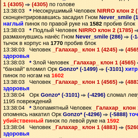
1 (4305)
(4305)
по голове
13:38:03
*
Несокрушимый Человек
NIRRO клон 2 
сконцентрировавшись засадил Гном
Never_smile (
наглый
пинок по правой руке на
1582
пробив блок
13:38:03
*
Подлый Человек
NIRRO клон 2 (1785)
размахнувшись нанёс Гном
Never_smile (286)
(-1
тычок в корпус на
1770
пробив блок
13:38:03 Человек
_Галахар_ клон 1 (4245)
(456
здоровья
13:38:03
*
Злой Человек
_Галахар_ клон 1 (4565)
"банзай" вломил Орк
Gonzo* (-1499)
(-3101)
хит
пинок по ногам на
1602
13:38:03 Человек
_Галахар_ клон 1 (4565)
(488
здоровья
13:38:04 Орк
Gonzo* (-3101)
(-4296)
сломал леву
1195 повреждений
13:38:04
*
Злопамятный Человек
_Галахар_ клон 
опомнясь накатил Орк
Gonzo* (-4296)
(-5888)
то
убийственный
пинок по левой руке на
1592
13:38:04 Человек
_Галахар_ клон 1 (4883)
(526
здоровья