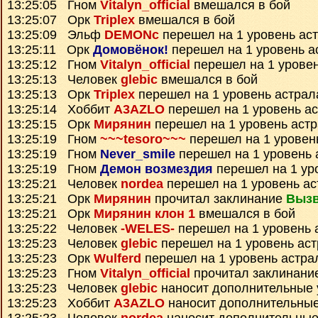
13:25:05 Гном
Vitalyn_official
вмешался в бой
13:25:07 Орк
Triplex
вмешался в бой
13:25:09 Эльф
DEMONc
перешел на 1 уровень ас
13:25:11 Орк
Домовёнок!
перешел на 1 уровень а
13:25:12 Гном
Vitalyn_official
перешел на 1 уровен
13:25:13 Человек
glebic
вмешался в бой
13:25:13 Орк
Triplex
перешел на 1 уровень астрал
13:25:14 Хоббит
A3AZLO
перешел на 1 уровень а
13:25:15 Орк
Мирянин
перешел на 1 уровень аст
13:25:19 Гном
~~~tesoro~~~
перешел на 1 уровен
13:25:19 Гном
Never_smile
перешел на 1 уровень 
13:25:19 Гном
Демон возмездия
перешел на 1 ур
13:25:21 Человек
nordea
перешел на 1 уровень ас
13:25:21 Орк
Мирянин
прочитал заклинание
Вызв
13:25:21 Орк
Мирянин клон 1
вмешался в бой
13:25:22 Человек
-WELES-
перешел на 1 уровень 
13:25:23 Человек
glebic
перешел на 1 уровень ас
13:25:23 Орк
Wulferd
перешел на 1 уровень астра
13:25:23 Гном
Vitalyn_official
прочитал заклинани
13:25:23 Человек
glebic
наносит дополнительные
13:25:23 Хоббит
A3AZLO
наносит дополнительны