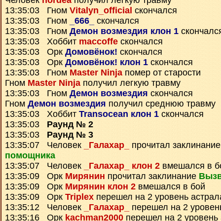
Человек
nordea
получил легкую травму
13:35:03 Гном
Vitalyn_official
скончался
13:35:03 Гном
_666_
скончался
13:35:03 Гном
Демон возмездия клон 1
скончалс
13:35:03 Хоббит
maccoffe
скончался
13:35:03 Орк
Домовёнок!
скончался
13:35:03 Орк
Домовёнок! клон 1
скончался
13:35:03 Гном
Master Ninja
помер от старости
Гном
Master Ninja
получил легкую травму
13:35:03 Гном
Демон возмездия
скончался
Гном
Демон возмездия
получил среднюю травму
13:35:03 Хоббит
Transocean клон 1
скончался
13:35:03
Раунд № 2
13:35:03
Раунд № 3
13:35:07 Человек
_Галахар_
прочитал заклинани
помощника
13:35:07 Человек
_Галахар_ клон 2
вмешался в б
13:35:09 Орк
Мирянин
прочитал заклинание
Вызв
13:35:09 Орк
Мирянин клон 2
вмешался в бой
13:35:09 Орк
Triplex
перешел на 2 уровень астрал
13:35:12 Человек
_Галахар_
перешел на 2 уровен
13:35:16 Орк
kachman2000
перешел на 2 уровень