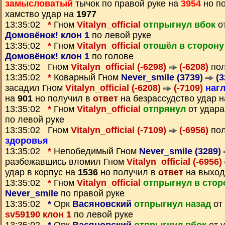
замысловатый
тычок по правой руке на
3954
но п
хамство удар на
1977
13:35:02
*
Гном
Vitalyn_official
отпрыгнул вбок
от
Домовёнок! клон 1
по левой руке
13:35:02
*
Гном
Vitalyn_official
отошёл в сторону
Домовёнок! клон 1
по голове
13:35:02 Гном
Vitalyn_official (-6298)
(-6208)
пол
13:35:02
*
Коварный Гном
Never_smile (3739)
(3
засадил Гном
Vitalyn_official (-6208)
(-7109)
наг
на
901
но получил в
ответ
на безрассудство удар 
13:35:02
*
Гном
Vitalyn_official
отпрянул
от удар
по левой руке
13:35:02 Гном
Vitalyn_official (-7109)
(-6956)
пол
здоровья
13:35:02
*
Непобедимый Гном
Never_smile (3289)
разбежавшись вломил Гном
Vitalyn_official (-6956)
удар в корпус на
1536
но получил в
ответ
на выход
13:35:02
*
Гном
Vitalyn_official
отпрыгнул в стор
Never_smile
по правой руке
13:35:02
*
Орк
Васяновский
отпрыгнул назад
от
sv59190 клон 1
по левой руке