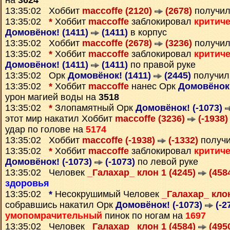
на
3624
13:35:02 Хоббит
maccoffe (2120)
(2678)
получил
13:35:02
*
Хоббит
maccoffe
заблокировал
критич
Домовёнок! (1411)
(1411)
в корпус
13:35:02 Хоббит
maccoffe (2678)
(3236)
получил
13:35:02
*
Хоббит
maccoffe
заблокировал
критич
Домовёнок! (1411)
(1411)
по правой руке
13:35:02 Орк
Домовёнок! (1411)
(2445)
получил
13:35:02
*
Хоббит
maccoffe
нанес Орк
Домовёнок!
урон магией воды на
3518
13:35:02
*
Злопамятный Орк
Домовёнок! (-1073)
этот мир накатил Хоббит
maccoffe (3236)
(-1938)
удар по голове на
5174
13:35:02 Хоббит
maccoffe (-1938)
(-1332)
получ
13:35:02
*
Хоббит
maccoffe
заблокировал
критич
Домовёнок! (-1073)
(-1073)
по левой руке
13:35:02 Человек
_Галахар_ клон 1 (4245)
(458
здоровья
13:35:02
*
Несокрушимый Человек
_Галахар_ клон
собравшись накатил Орк
Домовёнок! (-1073)
(-2
умопомрачительный
пинок по ногам на
1697
13:35:02 Человек
_Галахар_ клон 1 (4584)
(495