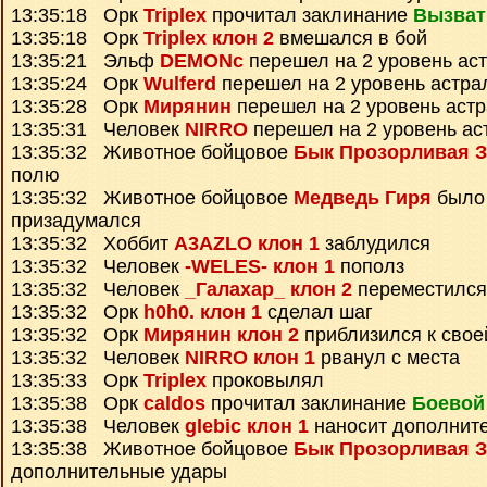
13:35:18 Орк
Triplex
прочитал заклинание
Вызват
13:35:18 Орк
Triplex клон 2
вмешался в бой
13:35:21 Эльф
DEMONc
перешел на 2 уровень ас
13:35:24 Орк
Wulferd
перешел на 2 уровень астра
13:35:28 Орк
Мирянин
перешел на 2 уровень аст
13:35:31 Человек
NIRRO
перешел на 2 уровень ас
13:35:32 Животное бойцовое
Бык Прозорливая З
полю
13:35:32 Животное бойцовое
Медведь Гиря
было 
призадумался
13:35:32 Хоббит
A3AZLO клон 1
заблудился
13:35:32 Человек
-WELES- клон 1
пополз
13:35:32 Человек
_Галахар_ клон 2
переместился
13:35:32 Орк
h0h0. клон 1
сделал шаг
13:35:32 Орк
Мирянин клон 2
приблизился к свое
13:35:32 Человек
NIRRO клон 1
рванул с места
13:35:33 Орк
Triplex
проковылял
13:35:38 Орк
caldos
прочитал заклинание
Боевой
13:35:38 Человек
glebic клон 1
наносит дополнит
13:35:38 Животное бойцовое
Бык Прозорливая З
дополнительные удары