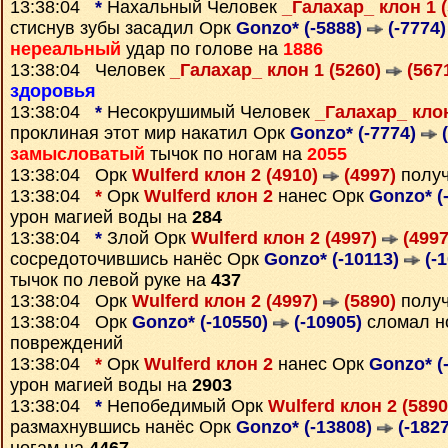
13:38:04
*
Нахальный Человек
_Галахар_ клон 1 
стиснув зубы засадил Орк
Gonzo* (-5888)
(-7774)
нереальный
удар по голове на
1886
13:38:04 Человек
_Галахар_ клон 1 (5260)
(567
здоровья
13:38:04
*
Несокрушимый Человек
_Галахар_ клон
проклиная этот мир накатил Орк
Gonzo* (-7774)
(
замысловатый
тычок по ногам на
2055
13:38:04 Орк
Wulferd клон 2 (4910)
(4997)
полу
13:38:04
*
Орк
Wulferd клон 2
нанес Орк
Gonzo* (
урон магией воды на
284
13:38:04
*
Злой Орк
Wulferd клон 2 (4997)
(4997
сосредоточившись нанёс Орк
Gonzo* (-10113)
(-1
тычок по левой руке на
437
13:38:04 Орк
Wulferd клон 2 (4997)
(5890)
полу
13:38:04 Орк
Gonzo* (-10550)
(-10905)
сломал но
повреждений
13:38:04
*
Орк
Wulferd клон 2
нанес Орк
Gonzo* (
урон магией воды на
2903
13:38:04
*
Непобедимый Орк
Wulferd клон 2 (589
размахнувшись нанёс Орк
Gonzo* (-13808)
(-1827