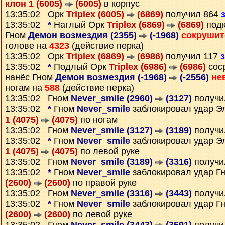
клон 1 (6005)
(6005)
в корпус
13:35:02 Орк
Triplex (6005)
(6869)
получил 864
13:35:02
*
Наглый Орк
Triplex (6869)
(6869)
подк
Гном
Демон возмездия (2355)
(-1968)
сокруши
голове на
4323
(действие перка)
13:35:02 Орк
Triplex (6869)
(6986)
получил 117
13:35:02
*
Подлый Орк
Triplex (6986)
(6986)
сос
нанёс Гном
Демон возмездия (-1968)
(-2556)
не
ногам на
588
(действие перка)
13:35:02 Гном
Never_smile (2960)
(3127)
получи
13:35:02
*
Гном
Never_smile
заблокировал удар 
1 (4075)
(4075)
по ногам
13:35:02 Гном
Never_smile (3127)
(3189)
получи
13:35:02
*
Гном
Never_smile
заблокировал удар 
1 (4075)
(4075)
по левой руке
13:35:02 Гном
Never_smile (3189)
(3316)
получи
13:35:02
*
Гном
Never_smile
заблокировал удар Г
(2600)
(2600)
по правой руке
13:35:02 Гном
Never_smile (3316)
(3443)
получи
13:35:02
*
Гном
Never_smile
заблокировал удар Г
(2600)
(2600)
по левой руке