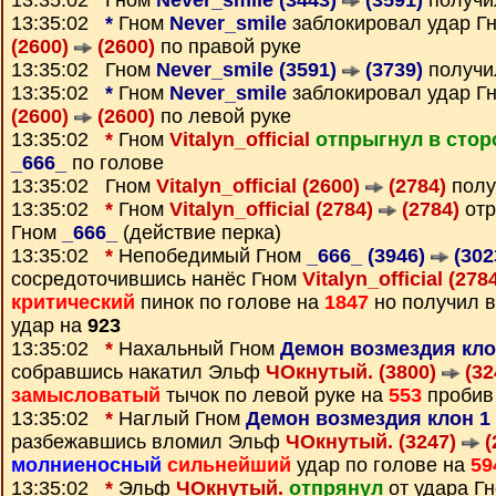
13:35:02 Гном
Never_smile (3443)
(3591)
получи
13:35:02
*
Гном
Never_smile
заблокировал удар Г
(2600)
(2600)
по правой руке
13:35:02 Гном
Never_smile (3591)
(3739)
получи
13:35:02
*
Гном
Never_smile
заблокировал удар Г
(2600)
(2600)
по левой руке
13:35:02
*
Гном
Vitalyn_official
отпрыгнул в стор
_666_
по голове
13:35:02 Гном
Vitalyn_official (2600)
(2784)
полу
13:35:02
*
Гном
Vitalyn_official (2784)
(2784)
отр
Гном
_666_
(действие перка)
13:35:02
*
Непобедимый Гном
_666_ (3946)
(302
сосредоточившись нанёс Гном
Vitalyn_official (278
критический
пинок по голове на
1847
но получил 
удар на
923
13:35:02
*
Нахальный Гном
Демон возмездия кло
собравшись накатил Эльф
ЧОкнутый. (3800)
(32
замысловатый
тычок по левой руке на
553
пробив
13:35:02
*
Наглый Гном
Демон возмездия клон 1 
разбежавшись вломил Эльф
ЧОкнутый. (3247)
(
молниеносный
сильнейший
удар по голове на
59
13:35:02
*
Эльф
ЧОкнутый.
отпрянул
от удара Г