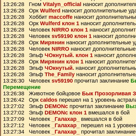
13:26:28 Гном
Vitalyn_official
наносит дополнител
13:26:28 Орк
Wulferd
наносит дополнительные уд
13:26:28 Хоббит
maccoffe
наносит дополнительны
13:26:28 Орк
Wulferd клон 1
наносит дополнител
13:26:28 Человек
NIRRO клон 1
наносит дополнит
13:26:28 Человек
sv59190 клон 1
наносит дополн
13:26:28 Орк
Мирянин
наносит дополнительные 
13:26:28 Человек
NIRRO
наносит дополнительные
13:26:28 Эльф
ЧОкнутый. клон 1
наносит дополн
13:26:28 Орк
Мирянин клон 1
наносит дополните
13:26:28 Эльф
ЧОкнутый.
наносит дополнительн
13:26:28 Эльф
The_Family
наносит дополнительн
13:26:30 Человек
sv59190
прочитал заклинание
Б
Перемещение
13:26:38 Животное бойцовое
Бык Прозорливая З
13:26:42 Орк
caldos
перешел на 1 уровень астрал
13:27:02 Эльф
DEMONc
прочитал заклинание
Выз
13:27:02 Эльф
DEMONc клон 1
вмешался в бой
13:27:09 Человек
_Галахар_
вмешался в бой
13:27:12 Человек
_Галахар_
перешел на 1 уровен
13:27:34 Человек
_Галахар_
прочитал заклинани