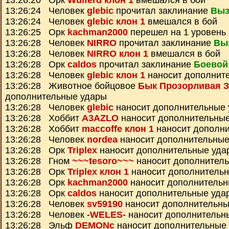
13:26:20 Орк
Wulferd клон 1
вмешался в бой
13:26:24 Человек
glebic
прочитал заклинание
Выз
13:26:24 Человек
glebic клон 1
вмешался в бой
13:26:25 Орк
kachman2000
перешел на 1 уровень
13:26:28 Человек
NIRRO
прочитал заклинание
Вы
13:26:28 Человек
NIRRO клон 1
вмешался в бой
13:26:28 Орк
caldos
прочитал заклинание
Боевой
13:26:28 Человек
glebic клон 1
наносит дополнит
13:26:28 Животное бойцовое
Бык Прозорливая З
дополнительные удары
13:26:28 Человек
glebic
наносит дополнительные
13:26:28 Хоббит
A3AZLO
наносит дополнительны
13:26:28 Хоббит
maccoffe клон 1
наносит дополн
13:26:28 Человек
nordea
наносит дополнительные
13:26:28 Орк
Triplex
наносит дополнительные уда
13:26:28 Гном
~~~tesoro~~~
наносит дополнител
13:26:28 Орк
Triplex клон 1
наносит дополнитель
13:26:28 Орк
kachman2000
наносит дополнительн
13:26:28 Орк
caldos
наносит дополнительные уда
13:26:28 Человек
sv59190
наносит дополнительны
13:26:28 Человек
-WELES-
наносит дополнительн
13:26:28 Эльф
DEMONc
наносит дополнительные