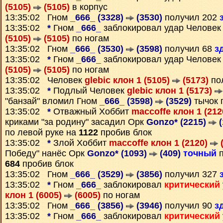
(5105)
(5105)
в корпус
13:35:02 Гном
_666_ (3328)
(3530)
получил 202
13:35:02
*
Гном
_666_
заблокировал удар Челове
(5105)
(5105)
по ногам
13:35:02 Гном
_666_ (3530)
(3598)
получил 68
з
13:35:02
*
Гном
_666_
заблокировал удар Челове
(5105)
(5105)
по ногам
13:35:02 Человек
glebic клон 1 (5105)
(5173)
по
13:35:02
*
Подлый Человек
glebic клон 1 (5173)
"банзай" вломил Гном
_666_ (3598)
(3529)
тычок 
13:35:02
*
Отважный Хоббит
maccoffe клон 1 (21
криками "за родину" засадил Орк
Gonzo* (2215)
(
по левой руке на
1122
пробив блок
13:35:02
*
Злой Хоббит
maccoffe клон 1 (2120)
(
Победу" нанёс Орк
Gonzo* (1093)
(409)
точный
п
684
пробив блок
13:35:02 Гном
_666_ (3529)
(3856)
получил 327
13:35:02
*
Гном
_666_
заблокировал
критический
клон 1 (6005)
(6005)
по ногам
13:35:02 Гном
_666_ (3856)
(3946)
получил 90
з
13:35:02
*
Гном
_666_
заблокировал
критический