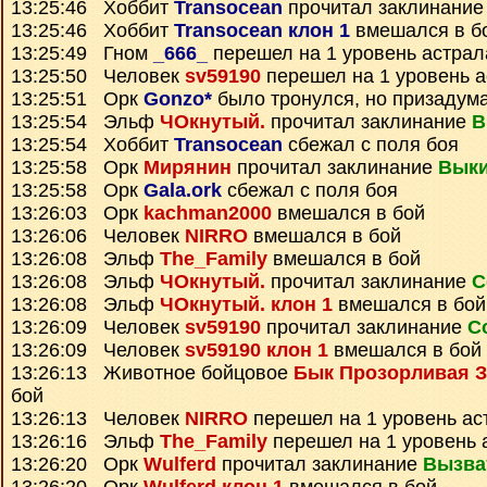
13:25:46 Хоббит
Transocean
прочитал заклинани
13:25:46 Хоббит
Transocean клон 1
вмешался в б
13:25:49 Гном
_666_
перешел на 1 уровень астрал
13:25:50 Человек
sv59190
перешел на 1 уровень 
13:25:51 Орк
Gonzo*
было тронулся, но призадум
13:25:54 Эльф
ЧОкнутый.
прочитал заклинание
В
13:25:54 Хоббит
Transocean
сбежал с поля боя
13:25:58 Орк
Мирянин
прочитал заклинание
Выки
13:25:58 Орк
Gala.ork
сбежал с поля боя
13:26:03 Орк
kachman2000
вмешался в бой
13:26:06 Человек
NIRRO
вмешался в бой
13:26:08 Эльф
The_Family
вмешался в бой
13:26:08 Эльф
ЧОкнутый.
прочитал заклинание
С
13:26:08 Эльф
ЧОкнутый. клон 1
вмешался в бой
13:26:09 Человек
sv59190
прочитал заклинание
С
13:26:09 Человек
sv59190 клон 1
вмешался в бой
13:26:13 Животное бойцовое
Бык Прозорливая З
бой
13:26:13 Человек
NIRRO
перешел на 1 уровень ас
13:26:16 Эльф
The_Family
перешел на 1 уровень 
13:26:20 Орк
Wulferd
прочитал заклинание
Вызва