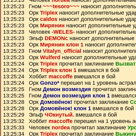
13:25:23 Человек
nordea
наносит дополнительные
13:25:23 Гном
~~~tesoro~~~
наносит дополнител
13:25:23 Орк
Triplex
наносит дополнительные уда
13:25:23 Орк
caldos
наносит дополнительные уда
13:25:23 Орк
Мирянин
наносит дополнительные 
13:25:23 Человек
-WELES-
наносит дополнительн
13:25:23 Эльф
DEMONc
наносит дополнительные
13:25:23 Орк
Мирянин клон 1
наносит дополните
13:25:23 Гном
Vitalyn_official
наносит дополнител
13:25:23 Орк
Wulferd
наносит дополнительные уд
13:25:24 Орк
Triplex
прочитал заклинание
Вызват
13:25:24 Орк
Triplex клон 1
вмешался в бой
13:25:24 Хоббит
maccoffe
вмешался в бой
13:25:24 Орк
Gonzo*
перешел на 1 уровень астра
13:25:25 Гном
Демон возмездия
прочитал закли
13:25:25 Гном
Демон возмездия клон 1
вмешался
13:25:28 Орк
Домовёнок!
прочитал заклинание
С
13:25:28 Орк
Домовёнок! клон 1
вмешался в бой
13:25:29 Эльф
ЧОкнутый.
вмешался в бой
13:25:32 Хоббит
maccoffe
перешел на 1 уровень а
13:25:33 Человек
nordea
прочитал заклинание
Ур
13:25:34 Орк
Triplex
прочитал заклинание
Выкину