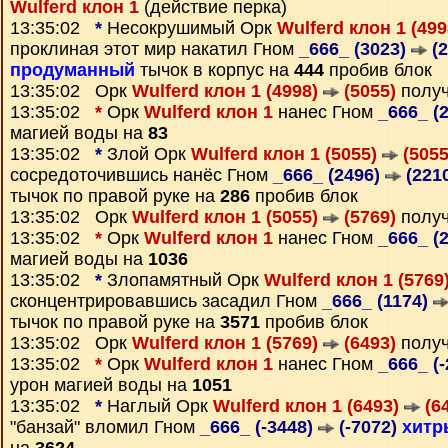
Wulferd клон 1
(действие перка)
13:35:02
*
Несокрушимый Орк
Wulferd клон 1 (49
проклиная этот мир накатил Гном
_666_ (3023)
(2
продуманный
тычок в корпус на
444
пробив блок
13:35:02 Орк
Wulferd клон 1 (4998)
(5055)
полу
13:35:02
*
Орк
Wulferd клон 1
нанес Гном
_666_ (
магией воды на
83
13:35:02
*
Злой Орк
Wulferd клон 1 (5055)
(5055
сосредоточившись нанёс Гном
_666_ (2496)
(221
тычок по правой руке на
286
пробив блок
13:35:02 Орк
Wulferd клон 1 (5055)
(5769)
полу
13:35:02
*
Орк
Wulferd клон 1
нанес Гном
_666_ (
магией воды на
1036
13:35:02
*
Злопамятный Орк
Wulferd клон 1 (5769
сконцентрировавшись засадил Гном
_666_ (1174)
тычок по правой руке на
3571
пробив блок
13:35:02 Орк
Wulferd клон 1 (5769)
(6493)
полу
13:35:02
*
Орк
Wulferd клон 1
нанес Гном
_666_ (
урон магией воды на
1051
13:35:02
*
Наглый Орк
Wulferd клон 1 (6493)
(6
"банзай" вломил Гном
_666_ (-3448)
(-7072)
хитр