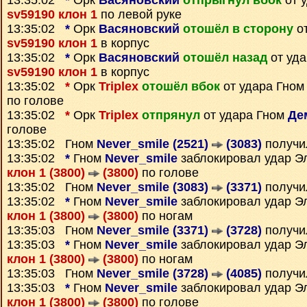
13:35:02
*
Орк
Васяновский
отпрыгнул вбок
от 
sv59190 клон 1
по левой руке
13:35:02
*
Орк
Васяновский
отошёл в сторону
от
sv59190 клон 1
в корпус
13:35:02
*
Орк
Васяновский
отошёл назад
от уда
sv59190 клон 1
в корпус
13:35:02
*
Орк
Triplex
отошёл вбок
от удара Гно
по голове
13:35:02
*
Орк
Triplex
отпрянул
от удара Гном
Де
голове
13:35:02 Гном
Never_smile (2521)
(3083)
получи
13:35:02
*
Гном
Never_smile
заблокировал удар 
клон 1 (3800)
(3800)
по голове
13:35:02 Гном
Never_smile (3083)
(3371)
получи
13:35:02
*
Гном
Never_smile
заблокировал удар 
клон 1 (3800)
(3800)
по ногам
13:35:03 Гном
Never_smile (3371)
(3728)
получи
13:35:03
*
Гном
Never_smile
заблокировал удар 
клон 1 (3800)
(3800)
по ногам
13:35:03 Гном
Never_smile (3728)
(4085)
получи
13:35:03
*
Гном
Never_smile
заблокировал удар 
клон 1 (3800)
(3800)
по голове