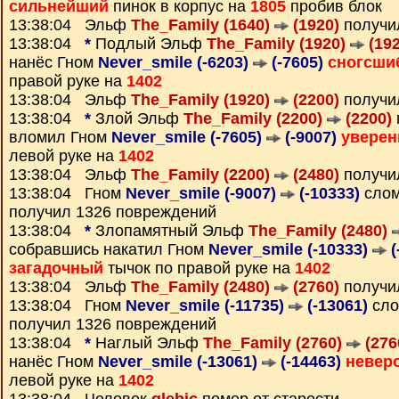
сильнейший
пинок в корпус на
1805
пробив блок
13:38:04 Эльф
The_Family (1640)
(1920)
получи
13:38:04
*
Подлый Эльф
The_Family (1920)
(192
нанёс Гном
Never_smile (-6203)
(-7605)
сногсши
правой руке на
1402
13:38:04 Эльф
The_Family (1920)
(2200)
получи
13:38:04
*
Злой Эльф
The_Family (2200)
(2200)
вломил Гном
Never_smile (-7605)
(-9007)
увере
левой руке на
1402
13:38:04 Эльф
The_Family (2200)
(2480)
получи
13:38:04 Гном
Never_smile (-9007)
(-10333)
слом
получил 1326 повреждений
13:38:04
*
Злопамятный Эльф
The_Family (2480)
собравшись накатил Гном
Never_smile (-10333)
(
загадочный
тычок по правой руке на
1402
13:38:04 Эльф
The_Family (2480)
(2760)
получи
13:38:04 Гном
Never_smile (-11735)
(-13061)
сло
получил 1326 повреждений
13:38:04
*
Наглый Эльф
The_Family (2760)
(276
нанёс Гном
Never_smile (-13061)
(-14463)
невер
левой руке на
1402