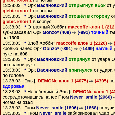
glebic клон 1
по ногам
13:38:03
*
Орк
Васяновский
отпрыгнул вбок
от 
glebic клон 1
по ногам
13:38:03
*
Орк
Васяновский
отошёл в сторону
от
glebic клон 1
в корпус
13:38:03
*
Отважный Хоббит
maccoffe клон 1 (21
зубы засадил Орк
Gonzo* (409)
(-891)
точный
ты
на
1300
13:38:03
*
Злой Хоббит
maccoffe клон 1 (2120)
(
кровью нанёс Орк
Gonzo* (-891)
(-1499)
наглый
у
руке на
608
13:38:03
*
Орк
Васяновский
отпрянул
от удара 
по правой руке
13:38:03
*
Орк
Васяновский
пригнулся
от удара
по голове
13:38:03 Эльф
DEMONc клон 1 (4075)
(4305)
по
здоровья
13:38:03
*
Непобедимый Эльф
DEMONc клон 1 (4
сосредоточившись нанёс Гном
Never_smile (2960)
ногам на
1154
13:38:03 Гном
Never_smile (1806)
(1868)
получи
13:38:03
*
Гном
Never_smile
заблокировал удар 