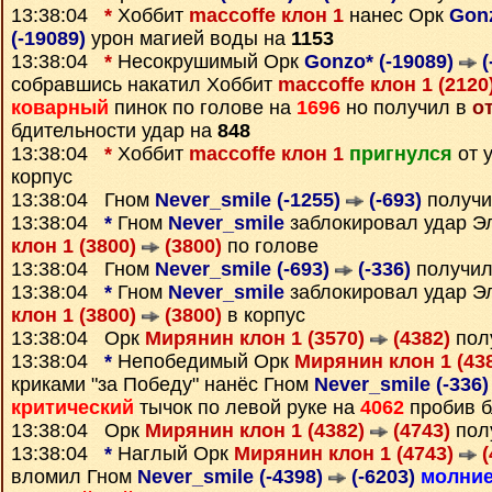
13:38:04
*
Хоббит
maccoffe клон 1
нанес Орк
Gonz
(-19089)
урон магией воды на
1153
13:38:04
*
Несокрушимый Орк
Gonzo* (-19089)
(
собравшись накатил Хоббит
maccoffe клон 1 (2120
коварный
пинок по голове на
1696
но получил в
о
бдительности удар на
848
13:38:04
*
Хоббит
maccoffe клон 1
пригнулся
от 
корпус
13:38:04 Гном
Never_smile (-1255)
(-693)
получи
13:38:04
*
Гном
Never_smile
заблокировал удар 
клон 1 (3800)
(3800)
по голове
13:38:04 Гном
Never_smile (-693)
(-336)
получил
13:38:04
*
Гном
Never_smile
заблокировал удар 
клон 1 (3800)
(3800)
в корпус
13:38:04 Орк
Мирянин клон 1 (3570)
(4382)
пол
13:38:04
*
Непобедимый Орк
Мирянин клон 1 (43
криками "за Победу" нанёс Гном
Never_smile (-336
критический
тычок по левой руке на
4062
пробив б
13:38:04 Орк
Мирянин клон 1 (4382)
(4743)
пол
13:38:04
*
Наглый Орк
Мирянин клон 1 (4743)
(
вломил Гном
Never_smile (-4398)
(-6203)
молни