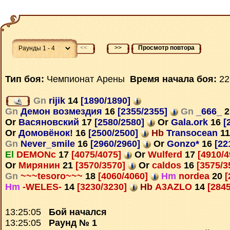
<<
>>
Просмотр повтора
Тип боя:
Чемпионат Арены
Время начала боя:
22
Gn
rijik
14
[1890/1890]
Gn
Демон возмездия
16
[2355/2355]
Gn
_666_
2
Or
Васяновский
17
[2580/2580]
Or
Gala.ork
16
[
Or
Домовёнок!
16
[2500/2500]
Hb
Transocean
11
Gn
Never_smile
16
[2960/2960]
Or
Gonzo*
16
[22
El
DEMONc
17
[4075/4075]
Or
Wulferd
17
[4910/
Or
Мирянин
21
[3570/3570]
Or
caldos
16
[3575/3
Gn
~~~tesoro~~~
18
[4060/4060]
Hm
nordea
20
[
Hm
-WELES-
14
[3230/3230]
Hb
A3AZLO
14
[2845
13:25:05
Бой начался
13:25:05
Раунд № 1