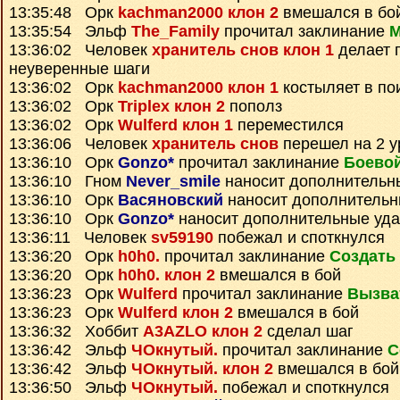
13:35:48 Орк
kachman2000 клон 2
вмешался в бо
13:35:54 Эльф
The_Family
прочитал заклинание
М
13:36:02 Человек
хранитель снов клон 1
делает 
неуверенные шаги
13:36:02 Орк
kachman2000 клон 1
костыляет в по
13:36:02 Орк
Triplex клон 2
пополз
13:36:02 Орк
Wulferd клон 1
переместился
13:36:06 Человек
хранитель снов
перешел на 2 у
13:36:10 Орк
Gonzo*
прочитал заклинание
Боевой
13:36:10 Гном
Never_smile
наносит дополнительн
13:36:10 Орк
Васяновский
наносит дополнительн
13:36:10 Орк
Gonzo*
наносит дополнительные уд
13:36:11 Человек
sv59190
побежал и споткнулся
13:36:20 Орк
h0h0.
прочитал заклинание
Создать
13:36:20 Орк
h0h0. клон 2
вмешался в бой
13:36:23 Орк
Wulferd
прочитал заклинание
Вызва
13:36:23 Орк
Wulferd клон 2
вмешался в бой
13:36:32 Хоббит
A3AZLO клон 2
сделал шаг
13:36:42 Эльф
ЧОкнутый.
прочитал заклинание
С
13:36:42 Эльф
ЧОкнутый. клон 2
вмешался в бой
13:36:50 Эльф
ЧОкнутый.
побежал и споткнулся