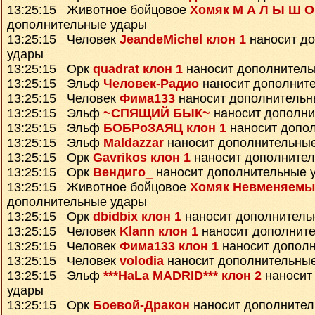
13:25:15 Животное бойцовое
Хомяк М А Л Ы Ш О
дополнительные удары
13:25:15 Человек
JeandeMichel клон 1
наносит д
удары
13:25:15 Орк
quadrat клон 1
наносит дополнитель
13:25:15 Эльф
Человек-Радио
наносит дополнит
13:25:15 Человек
Фима133
наносит дополнительн
13:25:15 Эльф
~СПЯЩИЙ БЫК~
наносит дополни
13:25:15 Эльф
БОБРоЗАЯЦ клон 1
наносит допо
13:25:15 Эльф
Maldazzar
наносит дополнительны
13:25:15 Орк
Gavrikos клон 1
наносит дополните
13:25:15 Орк
Вендиго_
наносит дополнительные 
13:25:15 Животное бойцовое
Хомяк Невменяемы
дополнительные удары
13:25:15 Орк
dbidbix клон 1
наносит дополнитель
13:25:15 Человек
Klann клон 1
наносит дополнит
13:25:15 Человек
Фима133 клон 1
наносит допол
13:25:15 Человек
volodia
наносит дополнительны
13:25:15 Эльф
***HaLa MADRID*** клон 2
наносит
удары
13:25:15 Орк
Боевой-Дракон
наносит дополнител