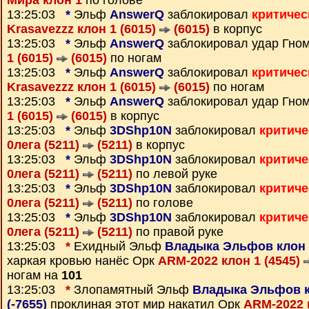
Мира клон 1
по голове
13:25:03
*
Эльф
AnswerQ
заблокировал
критичес
Krasavezzz клон 1 (6015)
(6015)
в корпус
13:25:03
*
Эльф
AnswerQ
заблокировал удар Гно
1 (6015)
(6015)
по ногам
13:25:03
*
Эльф
AnswerQ
заблокировал
критичес
Krasavezzz клон 1 (6015)
(6015)
по ногам
13:25:03
*
Эльф
AnswerQ
заблокировал удар Гно
1 (6015)
(6015)
в корпус
13:25:03
*
Эльф
3DShp10N
заблокировал
критиче
0лега (5211)
(5211)
в корпус
13:25:03
*
Эльф
3DShp10N
заблокировал
критиче
0лега (5211)
(5211)
по левой руке
13:25:03
*
Эльф
3DShp10N
заблокировал
критиче
0лега (5211)
(5211)
по голове
13:25:03
*
Эльф
3DShp10N
заблокировал
критиче
0лега (5211)
(5211)
по правой руке
13:25:03
*
Ехидный Эльф
Владыка Эльфов клон 1
харкая кровью нанёс Орк
ARM-2022 клон 1 (4545)
ногам на
101
13:25:03
*
Злопамятный Эльф
Владыка Эльфов кл
(-7655)
проклиная этот мир накатил Орк
ARM-2022 