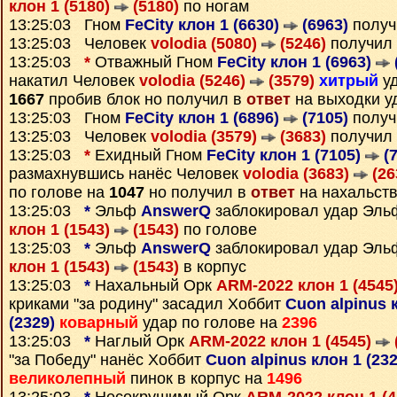
клон 1 (5180)
(5180)
по ногам
13:25:03 Гном
FeCity клон 1 (6630)
(6963)
получ
13:25:03 Человек
volodia (5080)
(5246)
получил
13:25:03
*
Отважный Гном
FeCity клон 1 (6963)
накатил Человек
volodia (5246)
(3579)
хитрый
уд
1667
пробив блок но получил в
ответ
на выходки у
13:25:03 Гном
FeCity клон 1 (6896)
(7105)
получ
13:25:03 Человек
volodia (3579)
(3683)
получил
13:25:03
*
Ехидный Гном
FeCity клон 1 (7105)
(7
размахнувшись нанёс Человек
volodia (3683)
(26
по голове на
1047
но получил в
ответ
на нахальств
13:25:03
*
Эльф
AnswerQ
заблокировал удар Эл
клон 1 (1543)
(1543)
по голове
13:25:03
*
Эльф
AnswerQ
заблокировал удар Эл
клон 1 (1543)
(1543)
в корпус
13:25:03
*
Нахальный Орк
ARM-2022 клон 1 (4545
криками "за родину" засадил Хоббит
Cuon alpinus 
(2329)
коварный
удар по голове на
2396
13:25:03
*
Наглый Орк
ARM-2022 клон 1 (4545)
"за Победу" нанёс Хоббит
Cuon alpinus клон 1 (23
великолепный
пинок в корпус на
1496