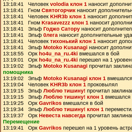
13:18:41 Человек
volodia клон 1
наносит дополни
13:18:41 Гном
Святогорчик
наносит дополнитель
13:18:41 Человек
KHR3b клон 1
наносит дополни
13:18:41 Гном
Krasavezzz клон 1
наносит дополни
13:18:41 Эльф
Годжо Сатору
наносит дополните
13:18:41 Эльф
0лега
наносит дополнительные уд
13:18:41 Человек
тихонький клон 1
наносит допо
13:18:41 Эльф
Motoko Kusanagi
наносит дополни
13:18:55 Орк
ho4u_na_ru.4ki
вмешался в бой
13:19:01 Орк
ho4u_na_ru.4ki
перешел на 1 уровен
13:19:02 Эльф
Motoko Kusanagi
прочитал заклин
помощника
13:19:02 Эльф
Motoko Kusanagi клон 1
вмешался
13:19:04 Человек
KHR3b клон 1
проковылял
13:19:15 Эльф
Люблю тишину!
прочитал заклин
13:19:15 Эльф
Люблю тишину! клон 1
вмешался 
13:19:25 Орк
Gavrikos
вмешался в бой
13:19:34 Эльф
Люблю тишину! клон 1
перемести
13:19:37 Орк
Невеста навсегда
прочитал заклин
Перемещение
13:19:41 Орк
Gavrikos
перешел на 1 уровень астр