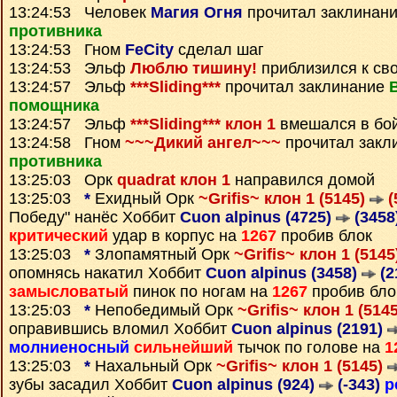
13:24:53 Человек
Магия Огня
прочитал заклинан
противника
13:24:53 Гном
FeCity
сделал шаг
13:24:53 Эльф
Люблю тишину!
приблизился к св
13:24:57 Эльф
***Sliding***
прочитал заклинание
помощника
13:24:57 Эльф
***Sliding*** клон 1
вмешался в бо
13:24:58 Гном
~~~Дикий ангел~~~
прочитал закл
противника
13:25:03 Орк
quadrat клон 1
направился домой
13:25:03
*
Ехидный Орк
~Grifis~ клон 1 (5145)
(
Победу" нанёс Хоббит
Cuon alpinus (4725)
(3458
критический
удар в корпус на
1267
пробив блок
13:25:03
*
Злопамятный Орк
~Grifis~ клон 1 (514
опомнясь накатил Хоббит
Cuon alpinus (3458)
(2
замысловатый
пинок по ногам на
1267
пробив бло
13:25:03
*
Непобедимый Орк
~Grifis~ клон 1 (514
оправившись вломил Хоббит
Cuon alpinus (2191)
молниеносный
сильнейший
тычок по голове на
1
13:25:03
*
Нахальный Орк
~Grifis~ клон 1 (5145)
зубы засадил Хоббит
Cuon alpinus (924)
(-343)
р