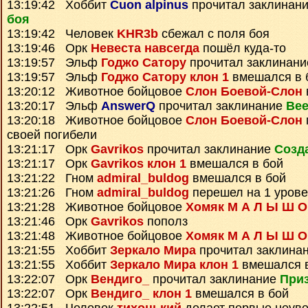
13:19:42 Хоббит
Cuon alpinus
прочитал заклинан
боя
13:19:42 Человек
KHR3b
сбежал с поля боя
13:19:46 Орк
Невеста навсегда
пошёл куда-то
13:19:57 Эльф
Годжо Сатору
прочитал заклинан
13:19:57 Эльф
Годжо Сатору клон 1
вмешался в 
13:20:12 Животное бойцовое
Слон Боевой-Слон
13:20:17 Эльф
AnswerQ
прочитал заклинание
Вее
13:20:18 Животное бойцовое
Слон Боевой-Слон
своей погибели
13:21:17 Орк
Gavrikos
прочитал заклинание
Созд
13:21:17 Орк
Gavrikos клон 1
вмешался в бой
13:21:22 Гном
admiral_buldog
вмешался в бой
13:21:26 Гном
admiral_buldog
перешел на 1 урове
13:21:28 Животное бойцовое
Хомяк М А Л Ы Ш О
13:21:46 Орк
Gavrikos
пополз
13:21:48 Животное бойцовое
Хомяк М А Л Ы Ш О
13:21:55 Хоббит
Зеркало Мира
прочитал заклина
13:21:55 Хоббит
Зеркало Мира клон 1
вмешался в
13:22:07 Орк
Вендиго_
прочитал заклинание
Приз
13:22:07 Орк
Вендиго_ клон 1
вмешался в бой