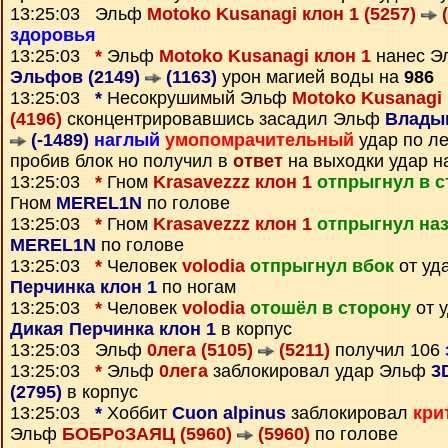
13:25:03 Эльф
Motoko Kusanagi клон 1 (5257)
(
здоровья
13:25:03
*
Эльф
Motoko Kusanagi клон 1
нанес 
Эльфов (2149)
(1163)
урон магией воды на
986
13:25:03
*
Несокрушимый Эльф
Motoko Kusanagi 
(4196)
сконцентрировавшись засадил Эльф
Владык
(-1489)
наглый
умопомрачительный
удар по ле
пробив блок но получил в
ответ
на выходки удар 
13:25:03
*
Гном
Krasavezzz клон 1
отпрыгнул в с
Гном
MEREL1N
по голове
13:25:03
*
Гном
Krasavezzz клон 1
отпрыгнул на
MEREL1N
по голове
13:25:03
*
Человек
volodia
отпрыгнул вбок
от уд
Перчинка клон 1
по ногам
13:25:03
*
Человек
volodia
отошёл в сторону
от 
Дикая Перчинка клон 1
в корпус
13:25:03 Эльф
0лега (5105)
(5211)
получил 106
13:25:03
*
Эльф
0лега
заблокировал удар Эльф
3
(2795)
в корпус
13:25:03
*
Хоббит
Cuon alpinus
заблокировал
кри
Эльф
БОБРоЗАЯЦ (5960)
(5960)
по голове