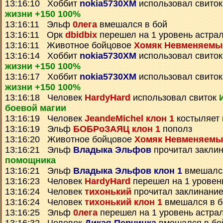
13:16:10 Хоббит
nokia5730XM
использовал свито
жизни +150 100%
13:16:11 Эльф
0лега
вмешался в бой
13:16:11 Орк
dbidbix
перешел на 1 уровень астра
13:16:11 Животное бойцовое
Хомяк Невменяемы
13:16:14 Хоббит
nokia5730XM
использовал свито
жизни +150 100%
13:16:17 Хоббит
nokia5730XM
использовал свито
жизни +150 100%
13:16:18 Человек
HardyHard
использовал свиток
боевой магии
13:16:19 Человек
JeandeMichel клон 1
костыляет 
13:16:19 Эльф
БОБРоЗАЯЦ клон 1
пополз
13:16:20 Животное бойцовое
Хомяк Невменяемы
13:16:21 Эльф
Владыка Эльфов
прочитал закли
помощника
13:16:21 Эльф
Владыка Эльфов клон 1
вмешался
13:16:23 Человек
HardyHard
перешел на 1 уровен
13:16:24 Человек
тихонький
прочитал заклинани
13:16:24 Человек
тихонький клон 1
вмешался в б
13:16:25 Эльф
0лега
перешел на 1 уровень астра