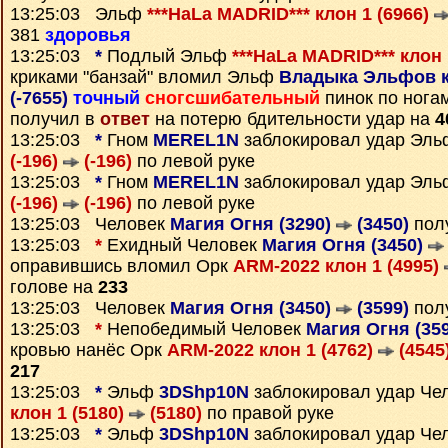
13:25:03 Эльф
***HaLa MADRID*** клон 1 (6966)
381
здоровья
13:25:03
*
Подлый Эльф
***HaLa MADRID*** клон 
криками "банзай" вломил Эльф
Владыка Эльфов кл
(-7655)
точный
сногсшибательный
пинок по нога
получил в
ответ
на потерю бдительности удар на
4
13:25:03
*
Гном
MEREL1N
заблокировал удар Эл
(-196)
(-196)
по левой руке
13:25:03
*
Гном
MEREL1N
заблокировал удар Эл
(-196)
(-196)
по левой руке
13:25:03 Человек
Магия Огня (3290)
(3450)
пол
13:25:03
*
Ехидный Человек
Магия Огня (3450)
оправившись вломил Орк
ARM-2022 клон 1 (4995)
голове на
233
13:25:03 Человек
Магия Огня (3450)
(3599)
пол
13:25:03
*
Непобедимый Человек
Магия Огня (35
кровью нанёс Орк
ARM-2022 клон 1 (4762)
(4545
217
13:25:03
*
Эльф
3DShp10N
заблокировал удар Че
клон 1 (5180)
(5180)
по правой руке
13:25:03
*
Эльф
3DShp10N
заблокировал удар Че