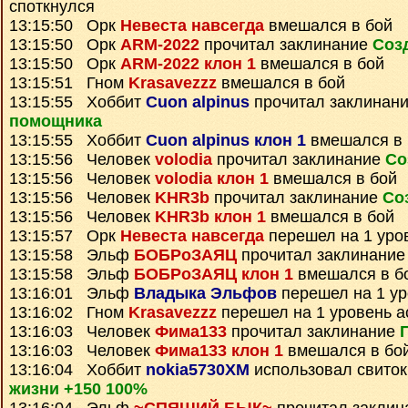
споткнулся
13:15:50 Орк
Невеста навсегда
вмешался в бой
13:15:50 Орк
ARM-2022
прочитал заклинание
Соз
13:15:50 Орк
ARM-2022 клон 1
вмешался в бой
13:15:51 Гном
Krasavezzz
вмешался в бой
13:15:55 Хоббит
Cuon alpinus
прочитал заклинан
помощника
13:15:55 Хоббит
Cuon alpinus клон 1
вмешался в 
13:15:56 Человек
volodia
прочитал заклинание
Со
13:15:56 Человек
volodia клон 1
вмешался в бой
13:15:56 Человек
KHR3b
прочитал заклинание
Со
13:15:56 Человек
KHR3b клон 1
вмешался в бой
13:15:57 Орк
Невеста навсегда
перешел на 1 уро
13:15:58 Эльф
БОБРоЗАЯЦ
прочитал заклинани
13:15:58 Эльф
БОБРоЗАЯЦ клон 1
вмешался в б
13:16:01 Эльф
Владыка Эльфов
перешел на 1 ур
13:16:02 Гном
Krasavezzz
перешел на 1 уровень а
13:16:03 Человек
Фима133
прочитал заклинание
13:16:03 Человек
Фима133 клон 1
вмешался в бо
13:16:04 Хоббит
nokia5730XM
использовал свито
жизни +150 100%