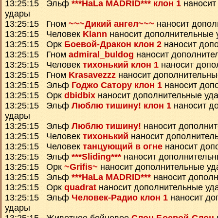
13:25:15 Эльф
***HaLa MADRID*** клон 1
наносит
удары
13:25:15 Гном
~~~Дикий ангел~~~
наносит допол
13:25:15 Человек
Klann
наносит дополнительные 
13:25:15 Орк
Боевой-Дракон клон 2
наносит доп
13:25:15 Гном
admiral_buldog
наносит дополните
13:25:15 Человек
тихонький клон 1
наносит допо
13:25:15 Гном
Krasavezzz
наносит дополнительны
13:25:15 Эльф
Годжо Сатору клон 1
наносит доп
13:25:15 Орк
dbidbix
наносит дополнительные уд
13:25:15 Эльф
Люблю тишину! клон 1
наносит д
удары
13:25:15 Эльф
Люблю тишину!
наносит дополнит
13:25:15 Человек
тихонький
наносит дополнител
13:25:15 Человек
танцующий в огне
наносит доп
13:25:15 Эльф
***Sliding***
наносит дополнительн
13:25:15 Орк
~Grifis~
наносит дополнительные уд
13:25:15 Эльф
***HaLa MADRID***
наносит дополн
13:25:15 Орк
quadrat
наносит дополнительные уд
13:25:15 Эльф
Человек-Радио клон 1
наносит до
удары