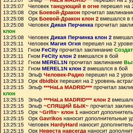
13:25:07 Эльф
***HaLa MADRID***
перешел на 2 у
13:25:07 Человек
танцующий в огне
перешел на 2
13:25:08 Орк
Боевой-Дракон
прочитал заклинан
13:25:08 Орк
Боевой-Дракон клон 2
вмешался в 
13:25:08 Человек
Дикая Перчинка
прочитал закл
клон
13:25:08 Человек
Дикая Перчинка клон 2
вмешалс
13:25:11 Человек
Магия Огня
перешел на 2 урове
13:25:11 Гном
FeCity
прочитал заклинание
Создат
13:25:11 Гном
FeCity клон 2
вмешался в бой
13:25:12 Гном
MEREL1N
прочитал заклинание
Вы
13:25:12 Гном
MEREL1N клон 2
вмешался в бой
13:25:13 Эльф
Человек-Радио
перешел на 2 уров
13:25:13 Орк
dbidbix
перешел на 2 уровень астра
13:25:15 Эльф
***HaLa MADRID***
прочитал закл
клон
13:25:15 Эльф
***HaLa MADRID*** клон 2
вмешалс
13:25:15 Эльф
~СПЯЩИЙ БЫК~
прочитал закли
13:25:15 Орк
~Grifis~ клон 1
наносит дополнител
13:25:15 Орк
Gavrikos
наносит дополнительные у
13:25:15 Человек
HardyHard
наносит дополнител
13:25:15 Орк
Невеста навсегда
наносит дополнит