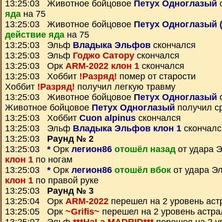
13:25:03 Животное бойцовое
Петух Одноглазый
яда
на 75
13:25:03 Животное бойцовое
Петух Одноглазый 
действие яда
на 75
13:25:03 Эльф
Владыка Эльфов
скончался
13:25:03 Эльф
Годжо Сатору
скончался
13:25:03 Орк
ARM-2022 клон 1
скончался
13:25:03 Хоббит
!Разряд!
помер от старости
Хоббит
!Разряд!
получил легкую травму
13:25:03 Животное бойцовое
Петух Одноглазый
Животное бойцовое
Петух Одноглазый
получил с
13:25:03 Хоббит
Cuon alpinus
скончался
13:25:03 Эльф
Владыка Эльфов клон 1
скончалс
13:25:03
Раунд № 2
13:25:03
*
Орк
легион86
отошёл назад
от удара 
клон 1
по ногам
13:25:03
*
Орк
легион86
отошёл вбок
от удара 
клон 1
по правой руке
13:25:03
Раунд № 3
13:25:04 Орк
ARM-2022
перешел на 2 уровень аст
13:25:05 Орк
~Grifis~
перешел на 2 уровень астра