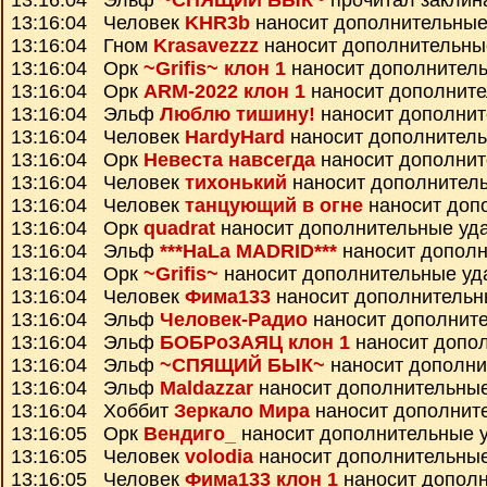
13:16:04 Эльф
~СПЯЩИЙ БЫК~
прочитал закли
13:16:04 Человек
KHR3b
наносит дополнительные
13:16:04 Гном
Krasavezzz
наносит дополнительны
13:16:04 Орк
~Grifis~ клон 1
наносит дополнител
13:16:04 Орк
ARM-2022 клон 1
наносит дополнит
13:16:04 Эльф
Люблю тишину!
наносит дополнит
13:16:04 Человек
HardyHard
наносит дополнител
13:16:04 Орк
Невеста навсегда
наносит дополнит
13:16:04 Человек
тихонький
наносит дополнител
13:16:04 Человек
танцующий в огне
наносит доп
13:16:04 Орк
quadrat
наносит дополнительные уд
13:16:04 Эльф
***HaLa MADRID***
наносит дополн
13:16:04 Орк
~Grifis~
наносит дополнительные уд
13:16:04 Человек
Фима133
наносит дополнительн
13:16:04 Эльф
Человек-Радио
наносит дополнит
13:16:04 Эльф
БОБРоЗАЯЦ клон 1
наносит допо
13:16:04 Эльф
~СПЯЩИЙ БЫК~
наносит дополни
13:16:04 Эльф
Maldazzar
наносит дополнительны
13:16:04 Хоббит
Зеркало Мира
наносит дополнит
13:16:05 Орк
Вендиго_
наносит дополнительные 
13:16:05 Человек
volodia
наносит дополнительны
13:16:05 Человек
Фима133 клон 1
наносит допол