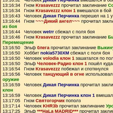
13:16:32 Человек
Дикая Перчинка
вмешался в бо
13:16:34 Гном
Krasavezzz
прочитал заклинание
С
13:16:34 Гном
Krasavezzz клон 1
вмешался в бой
13:16:43 Человек
Дикая Перчинка
перешел на 1 у
13:16:44 Гном
~~~Дикий ангел~~~
прочитал закл
из боя
13:16:44 Человек
wetrr
сбежал с поля боя
13:16:46 Гном
Krasavezzz
прочитал заклинание
Б
Перемещение
13:16:50 Эльф
0лега
прочитал заклинание
Выкину
13:16:50 Хоббит
nokia5730XM
сбежал с поля боя
13:16:50 Человек
volodia клон 1
зашатался по по
13:16:50 Эльф
Человек-Радио клон 1
пошёл куда
13:16:54 Гном
Krasavezzz
побежал и споткнулся
13:16:56 Человек
танцующий в огне
использовал
оружие
13:16:59 Человек
Дикая Перчинка
прочитал закл
клон
13:16:59 Человек
Дикая Перчинка клон 1
вмешалс
13:17:05 Гном
Святогорчик
пополз
13:17:14 Человек
KHR3b
прочитал заклинание
Ур
13:17:25 Эльф
***HaLa MADRID***
прочитал закл