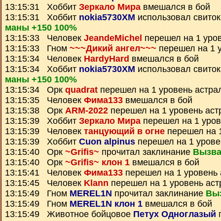
13:15:31 Хоббит
Зеркало Мира
вмешался в бой
13:15:31 Хоббит
nokia5730XM
использовал свито
маны +150 100%
13:15:33 Человек
JeandeMichel
перешел на 1 уро
13:15:33 Гном
~~~Дикий ангел~~~
перешел на 1 
13:15:34 Человек
HardyHard
вмешался в бой
13:15:34 Хоббит
nokia5730XM
использовал свито
маны +150 100%
13:15:34 Орк
quadrat
перешел на 1 уровень астра
13:15:35 Человек
Фима133
вмешался в бой
13:15:38 Орк
ARM-2022
перешел на 1 уровень аст
13:15:39 Хоббит
Зеркало Мира
перешел на 1 уров
13:15:39 Человек
танцующий в огне
перешел на 1
13:15:39 Хоббит
Cuon alpinus
перешел на 1 урове
13:15:40 Орк
~Grifis~
прочитал заклинание
Вызва
13:15:40 Орк
~Grifis~ клон 1
вмешался в бой
13:15:41 Человек
Фима133
перешел на 1 уровень 
13:15:45 Человек
Klann
перешел на 1 уровень аст
13:15:49 Гном
MEREL1N
прочитал заклинание
Вы
13:15:49 Гном
MEREL1N клон 1
вмешался в бой
13:15:49 Животное бойцовое
Петух Одноглазый