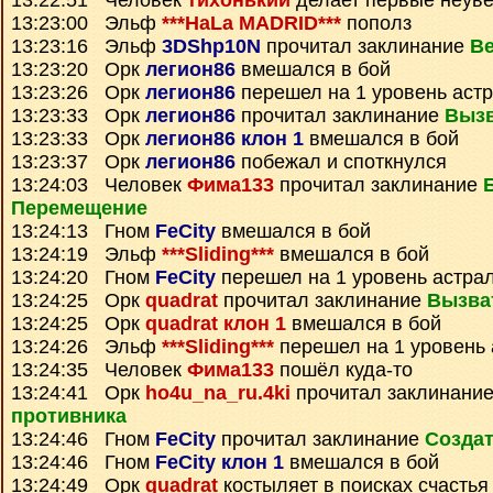
13:22:51 Человек
тихонький
делает первые неув
13:23:00 Эльф
***HaLa MADRID***
пополз
13:23:16 Эльф
3DShp10N
прочитал заклинание
Ве
13:23:20 Орк
легион86
вмешался в бой
13:23:26 Орк
легион86
перешел на 1 уровень аст
13:23:33 Орк
легион86
прочитал заклинание
Вызв
13:23:33 Орк
легион86 клон 1
вмешался в бой
13:23:37 Орк
легион86
побежал и споткнулся
13:24:03 Человек
Фима133
прочитал заклинание
Перемещение
13:24:13 Гном
FeCity
вмешался в бой
13:24:19 Эльф
***Sliding***
вмешался в бой
13:24:20 Гном
FeCity
перешел на 1 уровень астра
13:24:25 Орк
quadrat
прочитал заклинание
Вызва
13:24:25 Орк
quadrat клон 1
вмешался в бой
13:24:26 Эльф
***Sliding***
перешел на 1 уровень 
13:24:35 Человек
Фима133
пошёл куда-то
13:24:41 Орк
ho4u_na_ru.4ki
прочитал заклинани
противника
13:24:46 Гном
FeCity
прочитал заклинание
Создат
13:24:46 Гном
FeCity клон 1
вмешался в бой
13:24:49 Орк
quadrat
костыляет в поисках счастья