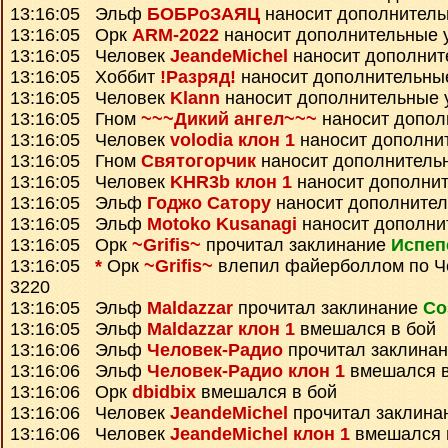
13:16:05 Эльф
БОБРоЗАЯЦ
наносит дополнитель
13:16:05 Орк
ARM-2022
наносит дополнительные 
13:16:05 Человек
JeandeMichel
наносит дополнит
13:16:05 Хоббит
!Разряд!
наносит дополнительны
13:16:05 Человек
Klann
наносит дополнительные 
13:16:05 Гном
~~~Дикий ангел~~~
наносит допол
13:16:05 Человек
volodia клон 1
наносит дополни
13:16:05 Гном
Святогорчик
наносит дополнитель
13:16:05 Человек
KHR3b клон 1
наносит дополни
13:16:05 Эльф
Годжо Сатору
наносит дополните
13:16:05 Эльф
Motoko Kusanagi
наносит дополни
13:16:05 Орк
~Grifis~
прочитал заклинание
Испеп
13:16:05
*
Орк
~Grifis~
влепил файерболлом по Ч
3220
13:16:05 Эльф
Maldazzar
прочитал заклинание
Со
13:16:05 Эльф
Maldazzar клон 1
вмешался в бой
13:16:06 Эльф
Человек-Радио
прочитал заклина
13:16:06 Эльф
Человек-Радио клон 1
вмешался в
13:16:06 Орк
dbidbix
вмешался в бой
13:16:06 Человек
JeandeMichel
прочитал заклина
13:16:06 Человек
JeandeMichel клон 1
вмешался 