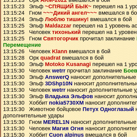
13:15:23 Орк
ARM-2022
вмешался в бой
13:15:23 Эльф
~СПЯЩИЙ БЫК~
перешел на 1 ур
13:15:24 Гном
~~~Дикий ангел~~~
вмешался в бо
13:15:24 Эльф
Люблю тишину!
вмешался в бой
13:15:25 Эльф
Maldazzar
перешел на 1 уровень а
13:15:25 Человек
тихонький
перешел на 1 уровен
13:15:25 Гном
Святогорчик
прочитал заклинание
Перемещение
13:15:26 Человек
Klann
вмешался в бой
13:15:28 Орк
quadrat
вмешался в бой
13:15:30 Эльф
Motoko Kusanagi
перешел на 1 ур
13:15:30 Человек
wetrr
прочитал заклинание
Боев
13:15:30 Эльф
AnswerQ
наносит дополнительные
13:15:30 Эльф
3DShp10N
наносит дополнительны
13:15:30 Человек
wetrr
наносит дополнительные 
13:15:30 Эльф
Владыка Эльфов
наносит дополн
13:15:30 Хоббит
nokia5730XM
наносит дополните
13:15:30 Животное бойцовое
Петух Одноглазый
дополнительные удары
13:15:30 Гном
MEREL1N
наносит дополнительные
13:15:30 Человек
Магия Огня
наносит дополните
13:15:30 Хоббит
Cuon alpinus
вмешался в бой