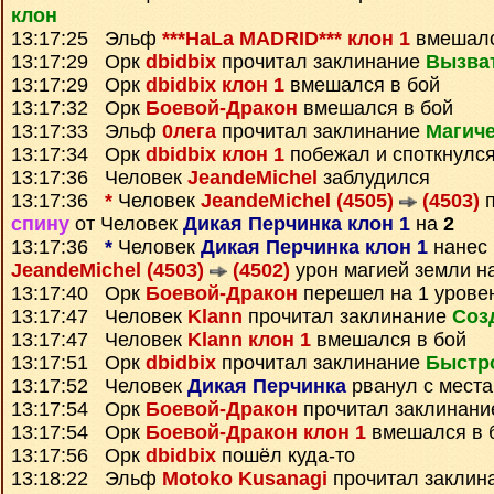
клон
13:17:25 Эльф
***HaLa MADRID*** клон 1
вмешалс
13:17:29 Орк
dbidbix
прочитал заклинание
Вызва
13:17:29 Орк
dbidbix клон 1
вмешался в бой
13:17:32 Орк
Боевой-Дракон
вмешался в бой
13:17:33 Эльф
0лега
прочитал заклинание
Магиче
13:17:34 Орк
dbidbix клон 1
побежал и споткнулс
13:17:36 Человек
JeandeMichel
заблудился
13:17:36
*
Человек
JeandeMichel (4505)
(4503)
п
спину
от Человек
Дикая Перчинка клон 1
на
2
13:17:36
*
Человек
Дикая Перчинка клон 1
нанес 
JeandeMichel (4503)
(4502)
урон магией земли н
13:17:40 Орк
Боевой-Дракон
перешел на 1 урове
13:17:47 Человек
Klann
прочитал заклинание
Соз
13:17:47 Человек
Klann клон 1
вмешался в бой
13:17:51 Орк
dbidbix
прочитал заклинание
Быстр
13:17:52 Человек
Дикая Перчинка
рванул с места
13:17:54 Орк
Боевой-Дракон
прочитал заклинан
13:17:54 Орк
Боевой-Дракон клон 1
вмешался в 
13:17:56 Орк
dbidbix
пошёл куда-то
13:18:22 Эльф
Motoko Kusanagi
прочитал заклин