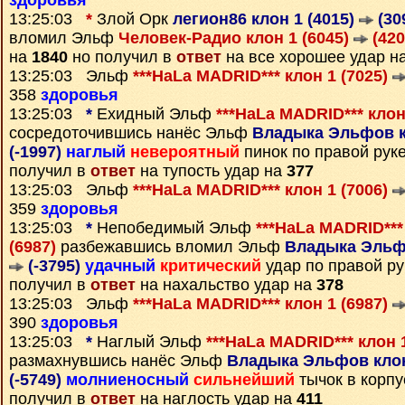
здоровья
13:25:03
*
Злой Орк
легион86 клон 1 (4015)
(30
вломил Эльф
Человек-Радио клон 1 (6045)
(420
на
1840
но получил в
ответ
на все хорошее удар н
13:25:03 Эльф
***HaLa MADRID*** клон 1 (7025)
358
здоровья
13:25:03
*
Ехидный Эльф
***HaLa MADRID*** клон
сосредоточившись нанёс Эльф
Владыка Эльфов кл
(-1997)
наглый
невероятный
пинок по правой рук
получил в
ответ
на тупость удар на
377
13:25:03 Эльф
***HaLa MADRID*** клон 1 (7006)
359
здоровья
13:25:03
*
Непобедимый Эльф
***HaLa MADRID***
(6987)
разбежавшись вломил Эльф
Владыка Эльфо
(-3795)
удачный
критический
удар по правой р
получил в
ответ
на нахальство удар на
378
13:25:03 Эльф
***HaLa MADRID*** клон 1 (6987)
390
здоровья
13:25:03
*
Наглый Эльф
***HaLa MADRID*** клон 
размахнувшись нанёс Эльф
Владыка Эльфов клон
(-5749)
молниеносный
сильнейший
тычок в корпу
получил в
ответ
на наглость удар на
411