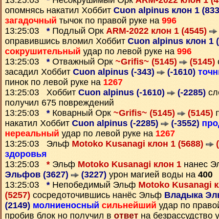
13:25:03
*
Несокрушимый Орк
ARM-2022 клон 1 (
опомнясь накатил Хоббит
Cuon alpinus клон 1 (83
загадочный
тычок по правой руке на
996
13:25:03
*
Подлый Орк
ARM-2022 клон 1 (4545)
оправившись вломил Хоббит
Cuon alpinus клон 1 
сокрушительный
удар по левой руке на
996
13:25:03
*
Отважный Орк
~Grifis~ (5145)
(5145)
засадил Хоббит
Cuon alpinus (-343)
(-1610)
точ
пинок по левой руке на
1267
13:25:03 Хоббит
Cuon alpinus (-1610)
(-2285)
сл
получил 675 повреждений
13:25:03
*
Коварный Орк
~Grifis~ (5145)
(5145)
п
накатил Хоббит
Cuon alpinus (-2285)
(-3552)
про
нереальный
удар по левой руке на
1267
13:25:03 Эльф
Motoko Kusanagi клон 1 (5688)
(
здоровья
13:25:03
*
Эльф
Motoko Kusanagi клон 1
нанес 
Эльфов (3627)
(3227)
урон магией воды на
400
13:25:03
*
Непобедимый Эльф
Motoko Kusanagi к
(5257)
сосредоточившись нанёс Эльф
Владыка Эл
(2149)
молниеносный
сильнейший
удар по право
пробив блок но получил в
ответ
на безрассудство 