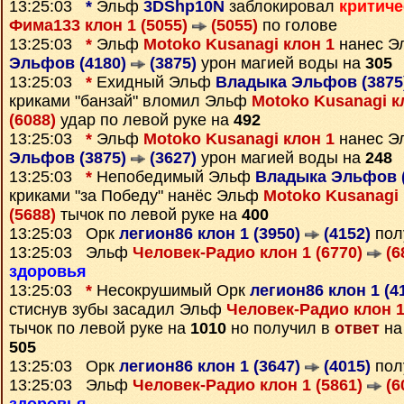
13:25:03
*
Эльф
3DShp10N
заблокировал
критиче
Фима133 клон 1 (5055)
(5055)
по голове
13:25:03
*
Эльф
Motoko Kusanagi клон 1
нанес 
Эльфов (4180)
(3875)
урон магией воды на
305
13:25:03
*
Ехидный Эльф
Владыка Эльфов (3875
криками "банзай" вломил Эльф
Motoko Kusanagi к
(6088)
удар по левой руке на
492
13:25:03
*
Эльф
Motoko Kusanagi клон 1
нанес 
Эльфов (3875)
(3627)
урон магией воды на
248
13:25:03
*
Непобедимый Эльф
Владыка Эльфов 
криками "за Победу" нанёс Эльф
Motoko Kusanagi 
(5688)
тычок по левой руке на
400
13:25:03 Орк
легион86 клон 1 (3950)
(4152)
пол
13:25:03 Эльф
Человек-Радио клон 1 (6770)
(6
здоровья
13:25:03
*
Несокрушимый Орк
легион86 клон 1 (4
стиснув зубы засадил Эльф
Человек-Радио клон 1
тычок по левой руке на
1010
но получил в
ответ
на
505
13:25:03 Орк
легион86 клон 1 (3647)
(4015)
пол
13:25:03 Эльф
Человек-Радио клон 1 (5861)
(6