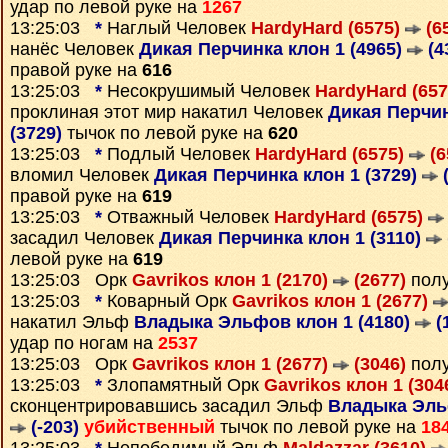
удар по левой руке на
1267
13:25:03
*
Наглый Человек
HardyHard (6575)
(6
нанёс Человек
Дикая Перчинка клон 1 (4965)
(4
правой руке на
616
13:25:03
*
Несокрушимый Человек
HardyHard (65
проклиная этот мир накатил Человек
Дикая Перчин
(3729)
тычок по левой руке на
620
13:25:03
*
Подлый Человек
HardyHard (6575)
(6
вломил Человек
Дикая Перчинка клон 1 (3729)
(
правой руке на
619
13:25:03
*
Отважный Человек
HardyHard (6575)
засадил Человек
Дикая Перчинка клон 1 (3110)
левой руке на
619
13:25:03 Орк
Gavrikos клон 1 (2170)
(2677)
полу
13:25:03
*
Коварный Орк
Gavrikos клон 1 (2677)
накатил Эльф
Владыка Эльфов клон 1 (4180)
(
удар по ногам на
2537
13:25:03 Орк
Gavrikos клон 1 (2677)
(3046)
полу
13:25:03
*
Злопамятный Орк
Gavrikos клон 1 (304
сконцентрировавшись засадил Эльф
Владыка Эльф
(-203)
убийственный
тычок по левой руке на
18