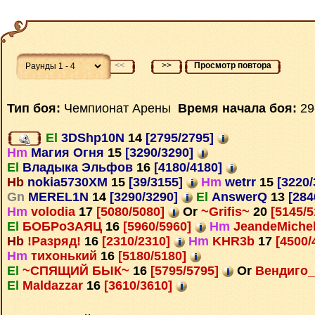
<<
>>
Просмотр повтора
Тип боя:
Чемпионат Арены
Время начала боя:
29
El
3DShp10N
14
[2795/2795]
Hm
Магия Огня
15
[3290/3290]
El
Владыка Эльфов
16
[4180/4180]
Hb
nokia5730XM
15
[39/3155]
Hm
wetrr
15
[3220/
Gn
MEREL1N
14
[3290/3290]
El
AnswerQ
13
[284
Hm
volodia
17
[5080/5080]
Or
~Grifis~
20
[5145/
El
БОБРоЗАЯЦ
16
[5960/5960]
Hm
JeandeMiche
Hb
!Разряд!
16
[2310/2310]
Hm
KHR3b
17
[4500/
Hm
тихонький
16
[5180/5180]
El
~СПЯЩИЙ БЫК~
16
[5795/5795]
Or
Вендиго
El
Maldazzar
16
[3610/3610]