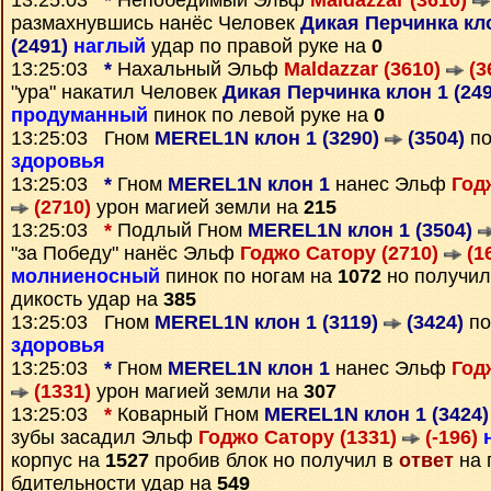
13:25:03
*
Непобедимый Эльф
Maldazzar (3610)
размахнувшись нанёс Человек
Дикая Перчинка кло
(2491)
наглый
удар по правой руке на
0
13:25:03
*
Нахальный Эльф
Maldazzar (3610)
(3
"ура" накатил Человек
Дикая Перчинка клон 1 (24
продуманный
пинок по левой руке на
0
13:25:03 Гном
MEREL1N клон 1 (3290)
(3504)
по
здоровья
13:25:03
*
Гном
MEREL1N клон 1
нанес Эльф
Год
(2710)
урон магией земли на
215
13:25:03
*
Подлый Гном
MEREL1N клон 1 (3504)
"за Победу" нанёс Эльф
Годжо Сатору (2710)
(1
молниеносный
пинок по ногам на
1072
но получил
дикость удар на
385
13:25:03 Гном
MEREL1N клон 1 (3119)
(3424)
по
здоровья
13:25:03
*
Гном
MEREL1N клон 1
нанес Эльф
Год
(1331)
урон магией земли на
307
13:25:03
*
Коварный Гном
MEREL1N клон 1 (3424
зубы засадил Эльф
Годжо Сатору (1331)
(-196)
корпус на
1527
пробив блок но получил в
ответ
на 
бдительности удар на
549