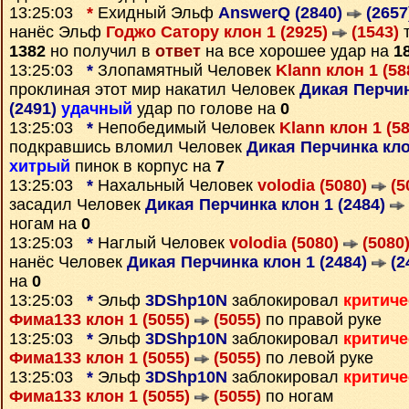
13:25:03
*
Ехидный Эльф
AnswerQ (2840)
(2657
нанёс Эльф
Годжо Сатору клон 1 (2925)
(1543)
т
1382
но получил в
ответ
на все хорошее удар на
1
13:25:03
*
Злопамятный Человек
Klann клон 1 (5
проклиная этот мир накатил Человек
Дикая Перчин
(2491)
удачный
удар по голове на
0
13:25:03
*
Непобедимый Человек
Klann клон 1 (5
подкравшись вломил Человек
Дикая Перчинка кло
хитрый
пинок в корпус на
7
13:25:03
*
Нахальный Человек
volodia (5080)
(5
засадил Человек
Дикая Перчинка клон 1 (2484)
ногам на
0
13:25:03
*
Наглый Человек
volodia (5080)
(5080
нанёс Человек
Дикая Перчинка клон 1 (2484)
(2
на
0
13:25:03
*
Эльф
3DShp10N
заблокировал
критиче
Фима133 клон 1 (5055)
(5055)
по правой руке
13:25:03
*
Эльф
3DShp10N
заблокировал
критиче
Фима133 клон 1 (5055)
(5055)
по левой руке
13:25:03
*
Эльф
3DShp10N
заблокировал
критиче
Фима133 клон 1 (5055)
(5055)
по ногам