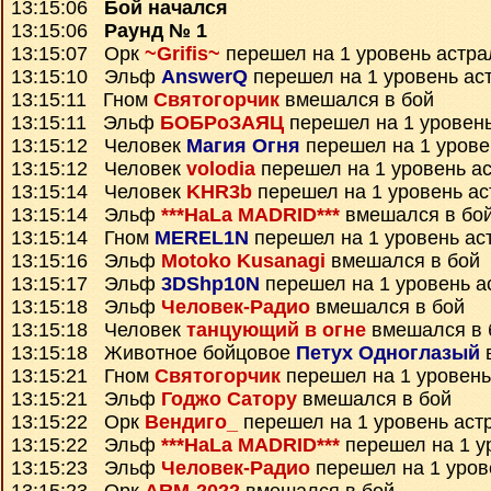
13:15:06
Бой начался
13:15:06
Раунд № 1
13:15:07 Орк
~Grifis~
перешел на 1 уровень астра
13:15:10 Эльф
AnswerQ
перешел на 1 уровень ас
13:15:11 Гном
Святогорчик
вмешался в бой
13:15:11 Эльф
БОБРоЗАЯЦ
перешел на 1 уровен
13:15:12 Человек
Магия Огня
перешел на 1 урове
13:15:12 Человек
volodia
перешел на 1 уровень а
13:15:14 Человек
KHR3b
перешел на 1 уровень ас
13:15:14 Эльф
***HaLa MADRID***
вмешался в бо
13:15:14 Гном
MEREL1N
перешел на 1 уровень ас
13:15:16 Эльф
Motoko Kusanagi
вмешался в бой
13:15:17 Эльф
3DShp10N
перешел на 1 уровень а
13:15:18 Эльф
Человек-Радио
вмешался в бой
13:15:18 Человек
танцующий в огне
вмешался в 
13:15:18 Животное бойцовое
Петух Одноглазый
13:15:21 Гном
Святогорчик
перешел на 1 уровень
13:15:21 Эльф
Годжо Сатору
вмешался в бой
13:15:22 Орк
Вендиго_
перешел на 1 уровень аст
13:15:22 Эльф
***HaLa MADRID***
перешел на 1 у
13:15:23 Эльф
Человек-Радио
перешел на 1 уров