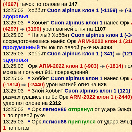
(4297)
тычок по голове на
147
13:25:03 Хоббит
Cuon alpinus клон 1 (-1159)
(-3
здоровья
13:25:03
*
Хоббит
Cuon alpinus клон 1
нанес Орк
(4297)
(3190)
урон магией огня на
1107
13:25:03
*
Наглый Хоббит
Cuon alpinus клон 1 (-3
сосредоточившись нанёс Орк
ARM-2022 клон 1 (31
продуманный
тычок по левой руке на
4093
13:25:03 Хоббит
Cuon alpinus клон 1 (-341)
(121
здоровья
13:25:03 Орк
ARM-2022 клон 1 (-903)
(-1814)
пол
мозга и получил 911 повреждений
13:25:03
*
Хоббит
Cuon alpinus клон 1
нанес Орк
(-1814)
(-2440)
урон магией огня на
626
13:25:03
*
Злой Хоббит
Cuon alpinus клон 1 (121)
размахнувшись нанёс Орк
ARM-2022 клон 1 (-2440
удар по голове на
2312
13:25:03
*
Орк
легион86
отпрянул
от удара Эль
1
по правой руке
13:25:03
*
Орк
легион86
пригнулся
от удара Эл
1
по ногам